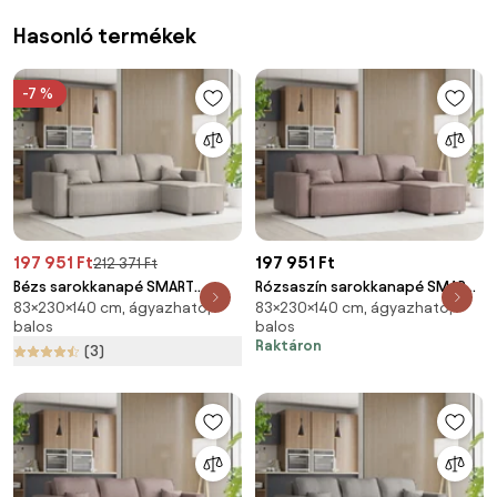
Hasonló termékek
-7 %
197 951 Ft
197 951 Ft
212 371 Ft
Bézs sarokkanapé SMART
Rózsaszín sarokkanapé SMART
83×230×140 cm, ágyazható,
83×230×140 cm, ágyazható,
COSARO, kétoldalas + 2 párna
COSARO, kétoldalas + 2 párna
balos
balos
AJÁNDÉK
AJÁNDÉK
Raktáron
(3)