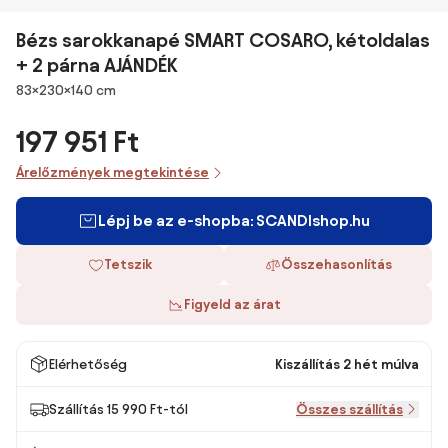
Bézs sarokkanapé SMART COSARO, kétoldalas
+ 2 párna AJÁNDÉK
Méretek
83×230×140 cm
197 951 Ft
Árelőzmények megtekintése
Lépj be az e-shopba: SCANDIshop.hu
Tetszik
Összehasonlítás
Figyeld az árat
Elérhetőség
Kiszállítás 2 hét múlva
Szállítás 15 990 Ft-tól
Összes szállítás