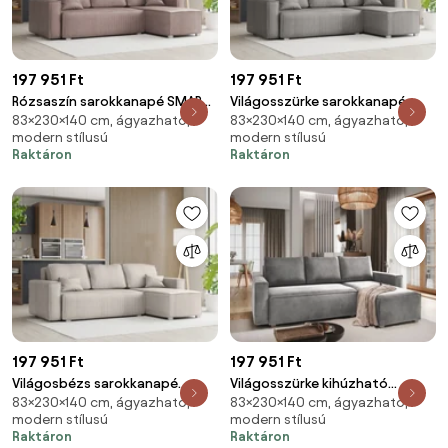
197 951 Ft
197 951 Ft
Rózsaszín sarokkanapé SMART
Világosszürke sarokkanapé
83×230×140 cm, ágyazható,
83×230×140 cm, ágyazható,
COSARO, kétoldalas + 2 párna
SMART COSARO, kétoldalas + 2
modern stílusú
modern stílusú
AJÁNDÉK
párna AJÁNDÉK
Raktáron
Raktáron
197 951 Ft
197 951 Ft
Világosbézs sarokkanapé
Világosszürke kihúzható
83×230×140 cm, ágyazható,
83×230×140 cm, ágyazható,
SMART COSARO, kétoldalas + 2
sarokkanapé CAVELO,
modern stílusú
modern stílusú
párna AJÁNDÉK
kétoldalas
Raktáron
Raktáron