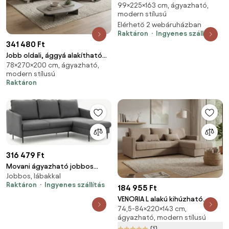
99×225×163 cm, ágyazható,
sarokkanapé - szürke Loft 19
modern stílusú
szövet / fekete lábak
Elérhető 2 webáruházban
Raktáron
Ingyenes szállítás
341 480 Ft
Jobb oldali, ággyá alakítható
78×270×200 cm, ágyazható,
sarokkanapé hullámrugókkal
modern stílusú
TORRE Cappuccino
Raktáron
316 479 Ft
Movani ágyazható jobbos
Jobbos, lábakkal
sarokkanapé szürke Velluto 18
Raktáron
Ingyenes szállítás
bársony / fekete lábak
184 955 Ft
VENORIA L alakú kihúzható
74,5-84×220×143 cm,
sarokkanapé, 220x143 cm, bézs
ágyazható, modern stílusú
+ 2 párna INGYEN
(1)