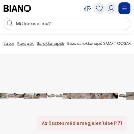
Navigáció kihagyása, ugrás a tartalomra
Keresési bevitel
Tartalom átugrása, ugrás a láblécbe
Bútor
Kanapék
Sarokkanapék
Bézs sarokkanapé SMART COSARO, 
Az összes média megjelenítése (17)