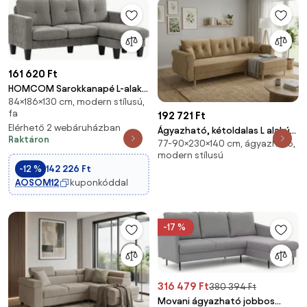
161 620 Ft
HOMCOM Sarokkanapé L-alakú
84×186×130 cm, modern stílusú,
Kanapé Poliészter
fa
192 721 Ft
Kárpitozással Reversibilis
Elérhető 2 webáruházban
Fotelrésszel és 3 Párnával a
Ágyazható, kétoldalas L alakú
Raktáron
Nappaliba 180 kg
77-90×230×140 cm, ágyazható,
kanapé SILVIANO 230x140 cm,
modern stílusú
Terhelhetőséggel 186x130x84
bézs színű
-12 %
142 226 Ft
cm B
AOSOM12
kuponkóddal
-17 %
316 479 Ft
380 394 Ft
Movani ágyazható jobbos