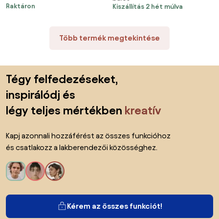
kétoldalas
Raktáron
Kiszállítás 2 hét múlva
sötétbézs
Több termék megtekintése
Lábléc kihagyása, ugrás az oldal elejére
Tégy felfedezéseket,
inspirálódj és
légy teljes mértékben
kreatív
Kapj azonnali hozzáférést az összes funkcióhoz
és csatlakozz a lakberendezői közösséghez.
Kérem az összes funkciót!