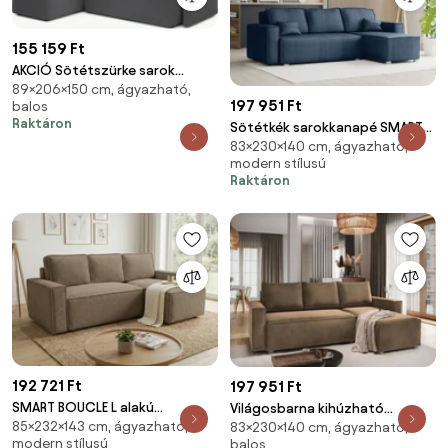
155 159 Ft
AKCIÓ Sötétszürke sarok
89×206×150 cm, ágyazható,
ülőgarnitúra HADSON jobb
197 951 Ft
balos
sarok II. osztály
Raktáron
Sötétkék sarokkanapé SMART
83×230×140 cm, ágyazható,
COSARO, kinyitható + 2 párna
modern stílusú
AJÁNDÉK
Raktáron
192 721 Ft
197 951 Ft
SMART BOUCLE L alakú
Világosbarna kihúzható
85×232×143 cm, ágyazható,
kihúzható, megfordítható
83×230×140 cm, ágyazható,
sarokkanapé CAVELO,
modern stílusú
balos
sarokkanapé 232x143 cm,