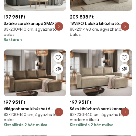
197 951 Ft
209 838 Ft
Szürke sarokkanapé SMART
TAVERO L alakú kihúzható
83×230×140 cm, ágyazható,
88×251×140 cm, ágyazható,
COSARO, kétoldalas + 2 párna
sarokkanapé, 251x140 cm,
balos
balos
AJÁNDÉK
világos bézs, univerzális
Raktáron
197 951 Ft
197 951 Ft
Világosbarna kihúzható
Bézs kihúzható sarokkanapé
83×230×140 cm, ágyazható,
83×230×140 cm, ágyazható,
sarokkanapé CAVELO,
CAVELO, kétoldalas
balos
modern stílusú
kétoldalas
Kiszállítás 2 hét múlva
Kiszállítás 2 hét múlva