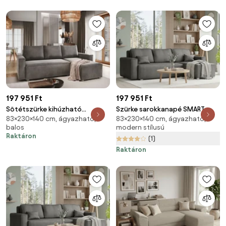
197 951 Ft
197 951 Ft
Sötétszürke kihúzható
Szürke sarokkanapé SMART
83×230×140 cm, ágyazható,
83×230×140 cm, ágyazható,
sarokkanapé CAVELO,
COSARO, kétoldalas + 2 párna
balos
modern stílusú
kétoldalas
AJÁNDÉK
Raktáron
(1)
Raktáron