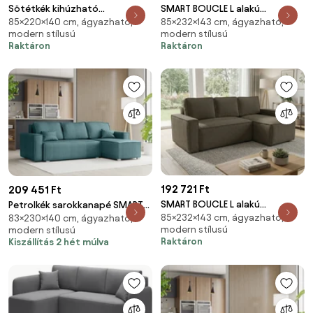
Sötétkék kihúzható
SMART BOUCLE L alakú
85×220×140 cm, ágyazható,
85×232×143 cm, ágyazható,
sarokkanapé ZENOVA 220 x 140
kihúzható, megfordítható
modern stílusú
modern stílusú
cm, kétoldalas
sarokkanapé 232x143 cm, krém
Raktáron
Raktáron
192 721 Ft
209 451 Ft
SMART BOUCLE L alakú
Petrolkék sarokkanapé SMART
85×232×143 cm, ágyazható,
kihúzható, megfordítható
83×230×140 cm, ágyazható,
COSARO, kétoldalas + 2 párna
modern stílusú
modern stílusú
sarokkanapé 232x143 cm,
INGYEN
Raktáron
Kiszállítás 2 hét múlva
szürkésbarna