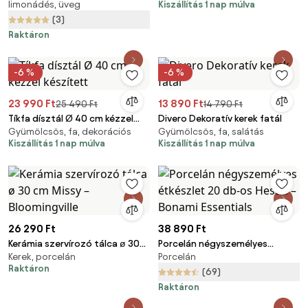
limonádés, üveg
Kiszállítás 1 nap múlva
(3)
Raktáron
-6 %
-6 %
23 990 Ft
13 890 Ft
25 490 Ft
14 790 Ft
Tíkfa dísztál Ø 40 cm kézzel
Divero Dekoratív kerek fatál
Gyümölcsös, fa, dekorációs
Gyümölcsös, fa, salátás
készített
Kiszállítás 1 nap múlva
Kiszállítás 1 nap múlva
26 290 Ft
38 890 Ft
Kerámia szervírozó tálca ø 30
Porcelán négyszemélyes
Kerek, porcelán
Porcelán
cm Missy – Bloomingville
étkészlet 20 db-os Hestia –
Raktáron
Bonami Essentials
(69)
Raktáron