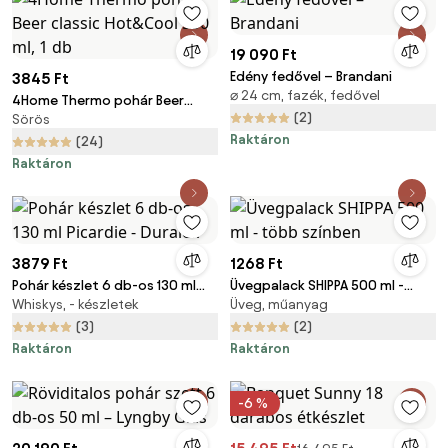
19 090 Ft
Edény fedővel – Brandani
3845 Ft
⌀ 24 cm, fazék, fedővel
4Home Thermo pohár Beer
(2)
Sörös
classic Hot&Cool 550 ml, 1 db
Raktáron
(24)
Raktáron
3879 Ft
1268 Ft
Pohár készlet 6 db-os 130 ml
Üvegpalack SHIPPA 500 ml -
Whiskys, - készletek
Üveg, műanyag
Picardie - Duralex
több színben
(3)
(2)
Raktáron
Raktáron
-6 %