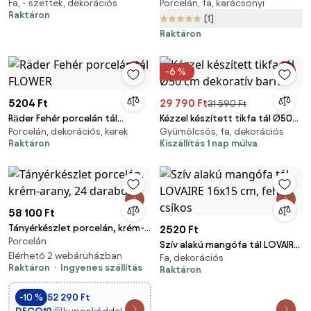
Fa, - szettek, dekorációs
Porcelán, fa, karácsonyi
OLINA
Raktáron
(1)
Raktáron
-6 %
5204 Ft
29 790 Ft
31 590 Ft
Räder Fehér porcelán tál
Kézzel készített tikfa tál Ø50
Porcelán, dekorációs, kerek
Gyümölcsös, fa, dekorációs
FLOWER
cm dekoratív barna
Raktáron
Kiszállítás 1 nap múlva
58 100 Ft
Tányérkészlet porcelán, krém-
2520 Ft
Porcelán
arany, 24 darabos
Szív alakú mangófa tál LOVAIRE
Elérhető 2 webáruházban
Fa, dekorációs
16x15 cm, fehér csíkos
Raktáron
Ingyenes szállítás
Raktáron
-10 %
52 290 Ft