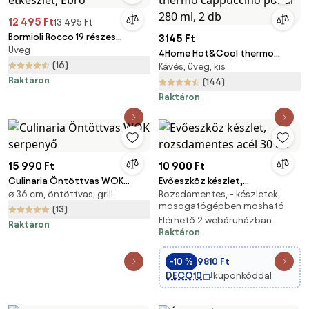
12 495 Ft
13 495 Ft
Bormioli Rocco 19 részes
3145 Ft
Üveg
étkészlet, Ebro
4Home Hot&Cool thermo
(16)
Kávés, üveg, kis
cappuccino pohár 280 ml, 2 db
Raktáron
(144)
Raktáron
15 990 Ft
10 900 Ft
Culinaria Öntöttvas WOK
Evőeszköz készlet,
⌀ 36 cm, öntöttvas, grill
Rozsdamentes, - készletek,
serpenyő
rozsdamentes acél 30 db
mosogatógépben mosható
(13)
Elérhető 2 webáruházban
Raktáron
Raktáron
-10 %
9810 Ft
DECO10
kuponkóddal