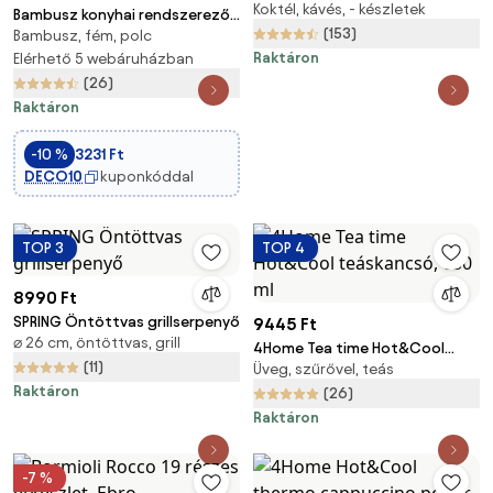
Koktél, kávés, - készletek
lattés pohár, 350 ml, 2 db
Bambusz konyhai rendszerező
(153)
Bambusz, fém, polc
polcok, 2 db-os egymásra
Raktáron
rakható, fekete lábakkal
Elérhető 5 webáruházban
(26)
Raktáron
-10 %
3231 Ft
DECO10
kuponkóddal
TOP 3
TOP 4
8990 Ft
SPRING Öntöttvas grillserpenyő
9445 Ft
⌀ 26 cm, öntöttvas, grill
4Home Tea time Hot&Cool
(11)
Üveg, szűrővel, teás
teáskancsó, 650 ml
Raktáron
(26)
Raktáron
-7 %