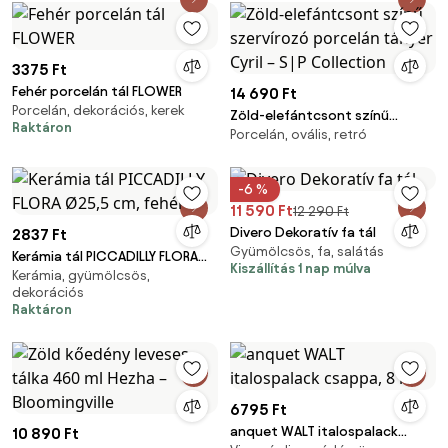
3375 Ft
Fehér porcelán tál FLOWER
14 690 Ft
Porcelán, dekorációs, kerek
Zöld-elefántcsont színű
Raktáron
Porcelán, ovális, retró
szervírozó porcelán tányér
Cyril – S|P Collection
-6 %
11 590 Ft
12 290 Ft
Divero Dekoratív fa tál
2837 Ft
Gyümölcsös, fa, salátás
Kerámia tál PICCADILLY FLORA
Kiszállítás 1 nap múlva
Kerámia, gyümölcsös,
Ø25,5 cm, fehér
dekorációs
Raktáron
6795 Ft
anquet WALT italospalack
10 890 Ft