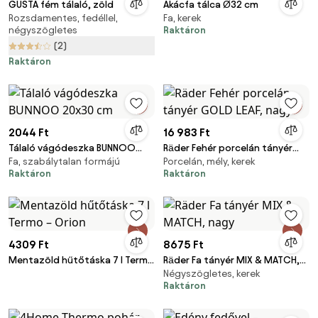
GUSTA fém tálaló, zöld
Akácfa tálca Ø32 cm
Rozsdamentes, fedéllel,
Fa, kerek
négyszögletes
Raktáron
(2)
Raktáron
2044 Ft
16 983 Ft
Tálaló vágódeszka BUNNOO
Räder Fehér porcelán tányér
Fa, szabálytalan formájú
Porcelán, mély, kerek
20x30 cm
GOLD LEAF, nagy
Raktáron
Raktáron
4309 Ft
8675 Ft
Mentazöld hűtőtáska 7 l Termo
Räder Fa tányér MIX & MATCH,
Négyszögletes, kerek
– Orion
nagy
Raktáron