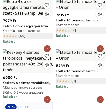
7519 Ft
Ételtartó termosz Termo –
7979 Ft
Rozsdamentes
Orion
Retro 4 db-os agyagkerámia
(7)
Kerámia, retró, - szettek
merőtál szett - Sass &amp;
Raktáron
Belle
(46)
Raktáron
5739 Ft
Ételtartó termosz Termo –
Rozsdamentes
Orion
6500 Ft
(8)
Keskeny 4 szintes tárolókocsi,
Raktáron
Műanyag, négyszögletes
helytakarékos polcrendszer,
40x12x88 cm, fehér
Elérhető 3 webáruházban
Raktáron
-10 %
5850 Ft