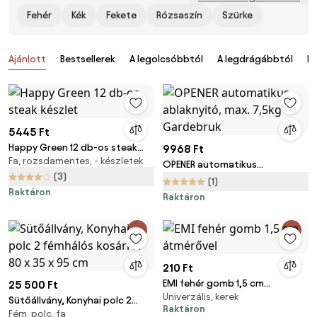
Fehér
Kék
Fekete
Rózsaszín
Szürke
Termékek
Ajánlott
Bestsellerek
A legolcsóbbtól
A legdrágábbtól
Ér
5445 Ft
Happy Green 12 db-os steak
9968 Ft
Fa, rozsdamentes, - készletek
készlet
OPENER automatikus
(3)
ablaknyitó, max. 7,5kg
(1)
Raktáron
Gardebruk
Raktáron
210 Ft
EMI fehér gomb 1,5 cm
25 500 Ft
Univerzális, kerek
átmérővel
Sütőállvány, Konyhai polc 2
Raktáron
Fém, polc, fa
fémhálós kosárral 80 x 35 x 95