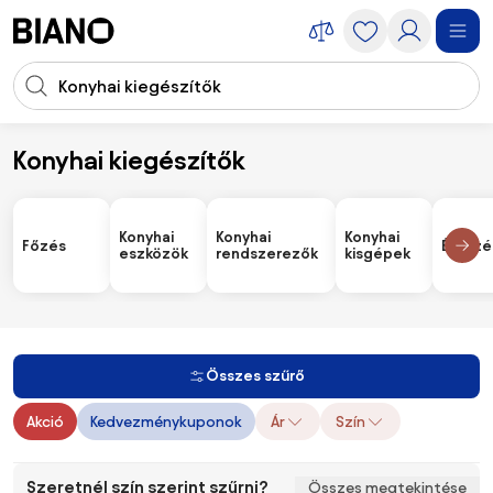
Navigáció kihagyása, ugrás a tartalomra
Keresési bevitel
Tartalom átugrása, ugrás a láblécbe
Konyhai kiegészítők
Kiegészítők
Konyhai kiegészítők
Konyhai
Konyhai
Konyhai
Főzés
Étkezé
eszközök
rendszerezők
kisgépek
Összes szűrő
Akció
Kedvezménykuponok
Ár
Szín
Szeretnél szín szerint szűrni?
Összes megtekintése