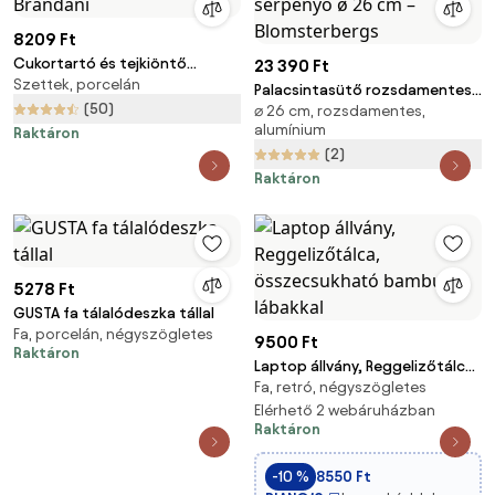
8209 Ft
Cukortartó és tejkiöntő
23 390 Ft
Szettek, porcelán
készlet Riccioli di Fata –
Palacsintasütő rozsdamentes
Brandani
(50)
⌀ 26 cm, rozsdamentes,
acél serpenyő ø 26 cm –
alumínium
Raktáron
Blomsterbergs
(2)
Raktáron
5278 Ft
GUSTA fa tálalódeszka tállal
Fa, porcelán, négyszögletes
9500 Ft
Raktáron
Laptop állvány, Reggelizőtálca,
Fa, retró, négyszögletes
összecsukható bambusz
lábakkal
Elérhető 2 webáruházban
Raktáron
-10 %
8550 Ft