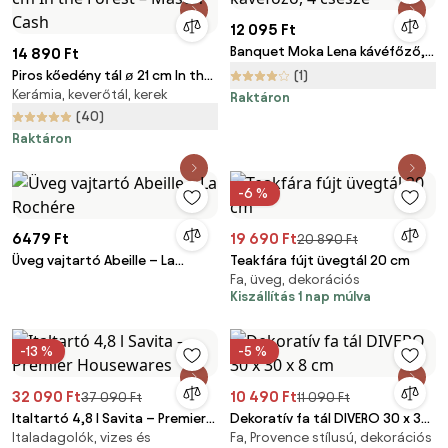
12 095 Ft
Banquet Moka Lena kávéfőző,
14 890 Ft
4 csésze
Piros kőedény tál ø 21 cm In the
(1)
Kerámia, keverőtál, kerek
Forest – Mason Cash
Raktáron
(40)
Raktáron
-6 %
6479 Ft
19 690 Ft
20 890 Ft
Üveg vajtartó Abeille – La
Teakfára fújt üvegtál 20 cm
Fa, üveg, dekorációs
Rochére
Kiszállítás 1 nap múlva
-13 %
-5 %
32 090 Ft
10 490 Ft
37 090 Ft
11 090 Ft
Italtartó 4,8 l Savita – Premier
Dekoratív fa tál DIVERO 30 x 30
Italadagolók, vizes és
Fa, Provence stílusú, dekorációs
Housewares
x 8 cm