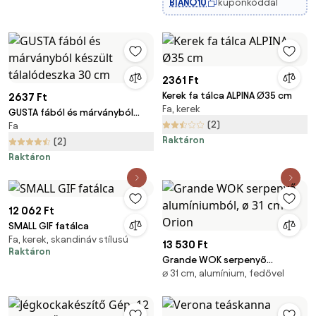
BIANO10
kuponkóddal
2361 Ft
Kerek fa tálca ALPINA Ø35 cm
2637 Ft
Fa, kerek
GUSTA fából és márványból
(2)
Fa
készült tálalódeszka 30 cm
Raktáron
(2)
Raktáron
12 062 Ft
SMALL GIF fatálca
Fa, kerek, skandináv stílusú
13 530 Ft
Raktáron
Grande WOK serpenyő
⌀ 31 cm, alumínium, fedővel
alumíniumból, ø 31 cm - Orion