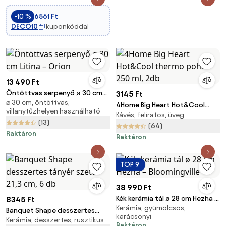
-10 %
6561 Ft
DECO10
kuponkóddal
13 490 Ft
Öntöttvas serpenyő ø 30 cm
3145 Ft
⌀ 30 cm, öntöttvas,
Litina – Orion
4Home Big Heart Hot&Cool
villanytűzhelyen használható
Kávés, feliratos, üveg
thermo pohár 250 ml, 2db
(13)
(64)
Raktáron
Raktáron
TOP 9
38 990 Ft
Kék kerámia tál ø 28 cm Hezha –
8345 Ft
Kerámia, gyümölcsös,
Bloomingville
Banquet Shape desszertes
karácsonyi
Kerámia, desszertes, rusztikus
tányér szett 21,3 cm, 6 db
Raktáron