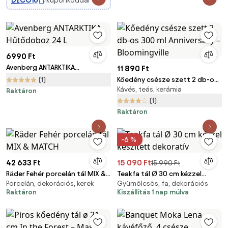
DECO10
kuponkóddal
6990 Ft
Avenberg ANTARKTIKA
11 890 Ft
Hűtődoboz 24 L
(1)
Kőedény csésze szett 2 db-os
Kávés, teás, kerámia
300 ml Anniversary –
Raktáron
Bloomingville
(1)
Raktáron
-6 %
42 633 Ft
15 090 Ft
15 990 Ft
Räder Fehér porcelán tál MIX &
Teakfa tál Ø 30 cm kézzel
Porcelán, dekorációs, kerek
Gyümölcsös, fa, dekorációs
MATCH
készített dekoratív
Raktáron
Kiszállítás 1 nap múlva