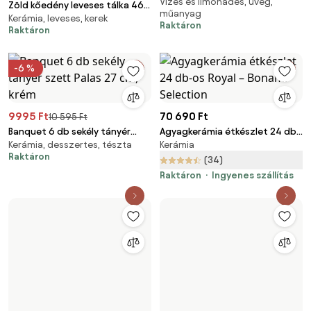
Vizes és limonádés, üveg,
csappa, 8 l
Zöld kőedény leveses tálka 460
műanyag
Kerámia, leveses, kerek
ml Hezha – Bloomingville
Raktáron
Raktáron
-6 %
9995 Ft
70 690 Ft
10 595 Ft
Banquet 6 db sekély tányér
Agyagkerámia étkészlet 24 db-
Kerámia, desszertes, tészta
Kerámia
szett Palas 27 cm, krém
os Royal – Bonami Selection
Raktáron
(34)
Raktáron
Ingyenes szállítás
13 590 Ft
17 690 Ft
Kerámia kenyér sütőforma
Jemma 6 db-os kristálypohár
16×33 cm, bagett és kenyér,
Whiskys, - készletek
16x33 cm – Orion
készlet - RCR Cristalleria
téglalap alakú
Italiana
Elérhető 2 webáruházban