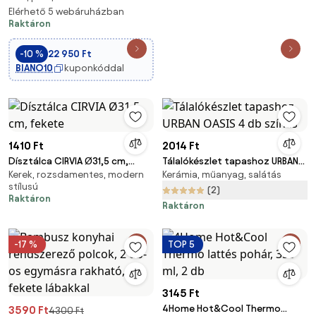
cm
Elérhető 5 webáruházban
Raktáron
-10 %
22 950 Ft
BIANO10
kuponkóddal
1410 Ft
2014 Ft
Dísztálca CIRVIA Ø31,5 cm,
Tálalókészlet tapashoz URBAN
Kerek, rozsdamentes, modern
Kerámia, műanyag, salátás
fekete
OASIS 4 db színes
stílusú
(2)
Raktáron
Raktáron
-17 %
TOP 5
3145 Ft
4Home Hot&Cool Thermo
3590 Ft
4300 Ft