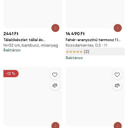
óncímkével
9369 Ft
9900 Ft
Ételhordó – Orion
Ételtároló doboz készlet 6 db
Műanyag, élelmiszer tároló
Elérhető 2 webáruházban
doboz, - szettek
(11)
Raktáron
Raktáron
-10 %
8910 Ft
DECO10
kuponkóddal