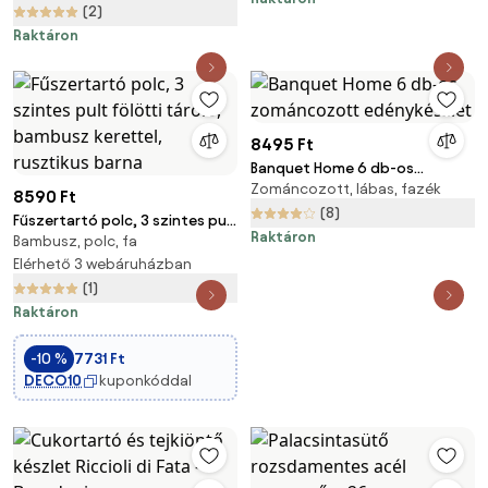
(2)
Raktáron
8495 Ft
Banquet Home 6 db-os
Zománcozott, lábas, fazék
zománcozott edénykészlet
8590 Ft
(8)
Fűszertartó polc, 3 szintes pult
Raktáron
Bambusz, polc, fa
fölötti tároló, bambusz
kerettel, rusztikus barna
Elérhető 3 webáruházban
(1)
Raktáron
-10 %
7731 Ft
DECO10
kuponkóddal