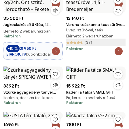
35 500 Ft
13 140 Ft
Jégkockakészítő Gép, 12
Verona teáskanna teaszűrővel,
Üveg, szűrővel, teás
kg/24h, Öntisztító,
1,5 l - Bredemeijer
Elérhető 2 webáruházban
Hordozható – Fekete
Raktáron
Elérhető 2 webáruházban
(37)
-10 %
31 950 Ft
Raktáron
BIANO10
kuponkóddal
3392 Ft
15 922 Ft
Szürke agyagedény tányér
Räder Fa tálca SMALL GIFT
Kerámia, desszertes, lapos
Fa, kerek, skandináv stílusú
SPRING WATER
Raktáron
Raktáron
1696 Ft
7881 Ft