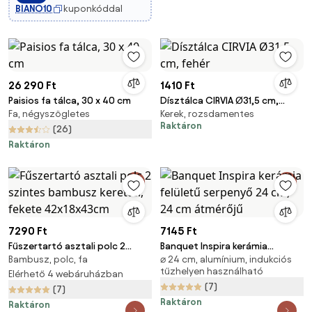
BIANO10
kuponkóddal
26 290 Ft
1410 Ft
Paisios fa tálca, 30 x 40 cm
Dísztálca CIRVIA Ø31,5 cm,
Fa, négyszögletes
Kerek, rozsdamentes
fehér
Raktáron
(26)
Raktáron
7290 Ft
7145 Ft
Fűszertartó asztali polc 2
Banquet Inspira kerámia
Bambusz, polc, fa
⌀ 24 cm, alumínium, indukciós
szintes bambusz kerettel,
felületű serpenyő 24 cm, 24 cm
tűzhelyen használható
fekete 42x18x43cm
Elérhető 4 webáruházban
átmérőjű
(7)
(7)
Raktáron
Raktáron