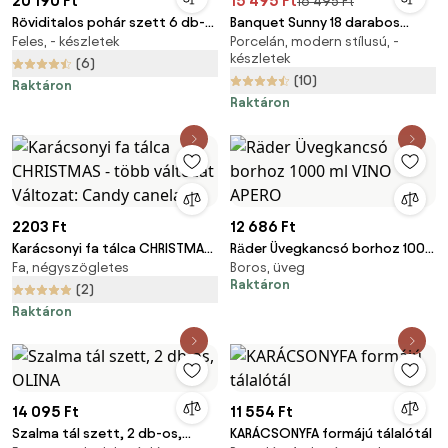
20 190 Ft
15 495 Ft
16 495 Ft
Röviditalos pohár szett 6 db-
Banquet Sunny 18 darabos
Feles, - készletek
Porcelán, modern stílusú, -
os 50 ml – Lyngby Glas
étkészlet
készletek
(6)
(10)
Raktáron
Raktáron
2203 Ft
12 686 Ft
Karácsonyi fa tálca CHRISTMAS
Räder Üvegkancsó borhoz 1000
Fa, négyszögletes
Boros, üveg
- több változat Változat:
ml VINO APERO
Raktáron
Candy canelane
(2)
Raktáron
14 095 Ft
11 554 Ft
Szalma tál szett, 2 db-os,
KARÁCSONYFA formájú tálalótál