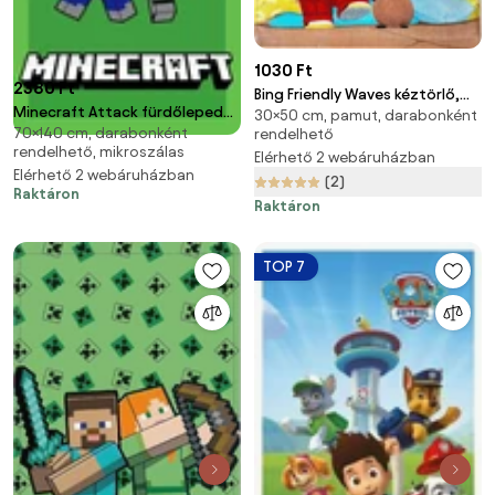
1030 Ft
2380 Ft
Bing Friendly Waves kéztörlő,
Minecraft Attack fürdőlepedő,
30×50 cm, pamut, darabonként
arctörlő, törölköző 30x50 cm
70×140 cm, darabonként
strand törölköző 70x140cm
rendelhető
rendelhető, mikroszálas
(Fast Dry)
Elérhető 2 webáruházban
Elérhető 2 webáruházban
(2)
Raktáron
Raktáron
TOP 7