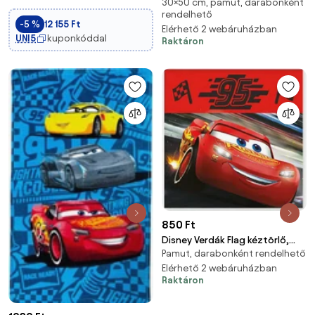
30×50 cm, pamut, darabonként
arctörlő, törölköző 30x50cm
Leszerelhető Potty Fogantyú a
rendelhető
-5 %
12 155 Ft
WC Betanításhoz, WC
Elérhető 2 webáruházban
UNI5
kuponkóddal
Szótaláló 0,5-3 Éves Kicsi
Raktáron
850 Ft
Disney Verdák Flag kéztörlő,
Pamut, darabonként rendelhető
arctörlő, törölköző 30x30cm
Elérhető 2 webáruházban
Raktáron