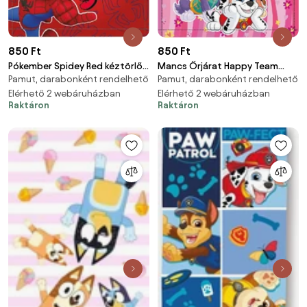
850 Ft
850 Ft
Pókember Spidey Red kéztörlő,
Mancs Őrjárat Happy Team
Pamut, darabonként rendelhető
Pamut, darabonként rendelhető
arctörlő, törölköző 30x30cm
kéztörlő, arctörlő, törölköző
Elérhető 2 webáruházban
30x30cm
Elérhető 2 webáruházban
Raktáron
Raktáron