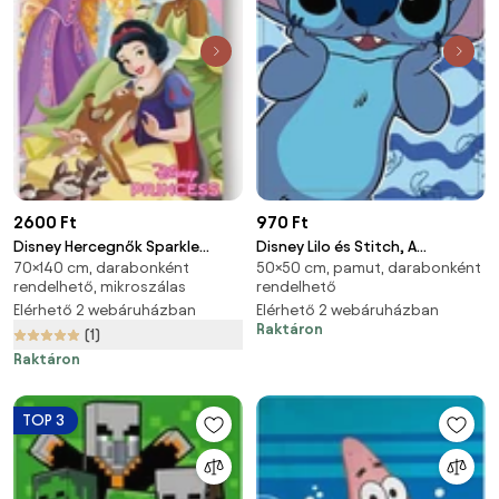
2600 Ft
970 Ft
Disney Hercegnők Sparkle
Disney Lilo és Stitch, A
70×140 cm, darabonként
50×50 cm, pamut, darabonként
Kingdom fürdőlepedő, strand
csillagkutya Ocean Waves
rendelhető, mikroszálas
rendelhető
törölköző 70x140cm (Fast Dry)
kéztörlő, arctörlő, törölköző
Elérhető 2 webáruházban
Elérhető 2 webáruházban
30x50cm
Raktáron
(1)
Raktáron
TOP 3