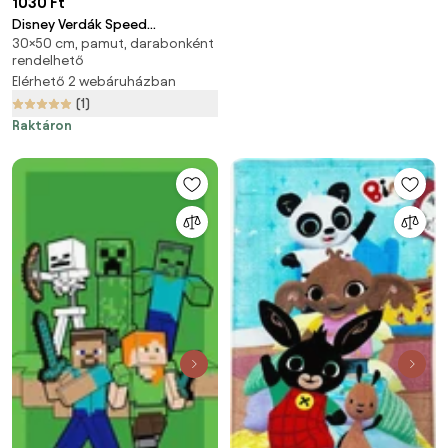
1030 Ft
Disney Verdák Speed
30×50 cm, pamut, darabonként
Champions kéztörlő, arctörlő,
rendelhető
törölköző 30x50 cm
Elérhető 2 webáruházban
(1)
Raktáron