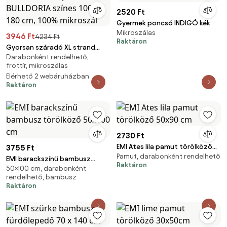
2520 Ft
Gyermek poncsó INDIGÓ kék
Mikroszálas
3946 Ft
4234 Ft
Raktáron
Gyorsan száradó XL strand
Darabonként rendelhető,
fürdőlepedő BULLDORIA színes
frottír, mikroszálas
100 x 180 cm, 100% mikroszál
Elérhető 2 webáruházban
Raktáron
2730 Ft
EMI Ates lila pamut törölköző
3755 Ft
Pamut, darabonként rendelhető
50x90 cm
EMI barackszínű bambusz
Raktáron
50×100 cm, darabonként
törölköző 50x100 cm
rendelhető, bambusz
Raktáron