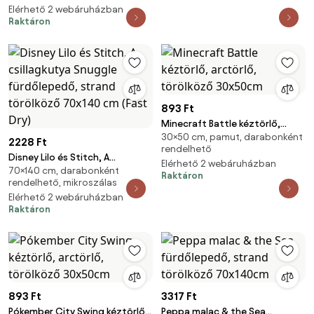
Elérhető 2 webáruházban
Raktáron
893 Ft
Minecraft Battle kéztörlő,
30×50 cm, pamut, darabonként
arctörlő, törölköző 30x50cm
2228 Ft
rendelhető
Disney Lilo és Stitch, A
Elérhető 2 webáruházban
70×140 cm, darabonként
csillagkutya Snuggle
Raktáron
rendelhető, mikroszálas
fürdőlepedő, strand törölköző
Elérhető 2 webáruházban
70x140 cm (Fast Dry)
Raktáron
893 Ft
3317 Ft
Pókember City Swing kéztörlő,
Peppa malac & the Sea