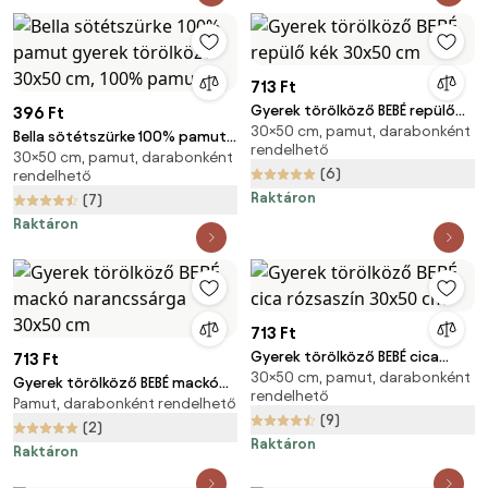
713 Ft
Gyerek törölköző BEBÉ repülő
396 Ft
30×50 cm, pamut, darabonként
kék 30x50 cm
Bella sötétszürke 100% pamut
rendelhető
30×50 cm, pamut, darabonként
gyerek törölköző 30x50 cm,
(6)
rendelhető
100% pamut
Raktáron
(7)
Raktáron
713 Ft
Gyerek törölköző BEBÉ cica
713 Ft
30×50 cm, pamut, darabonként
rózsaszín 30x50 cm
Gyerek törölköző BEBÉ mackó
rendelhető
Pamut, darabonként rendelhető
narancssárga 30x50 cm
(9)
(2)
Raktáron
Raktáron