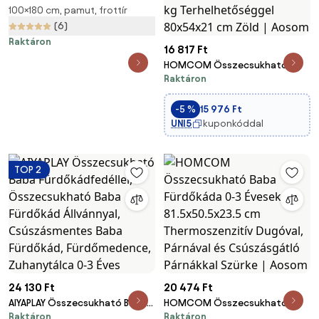
100×180 cm, pamut, frottír
100x180 cm Big – My House
(6)
Raktáron
16 817 Ft
HOMCOM Összecsukható
Raktáron
Babakád 0-3 Év 50 Liter
Kényelmes Párnával és
Összecsukható Lábbal 110 kg
-5 %
15 976 Ft
Terhelhetőséggel 80x54x21 cm
UNI5
kuponkóddal
Zöld | Aosom
TOP 2
24 130 Ft
20 474 Ft
AIYAPLAY Összecsukható Baba
HOMCOM Összecsukható
Raktáron
Raktáron
Fürdőkádfedéllel,
Baba Fürdőkáda 0-3 Éveseknek