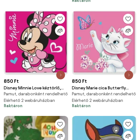
Raktáron
850 Ft
850 Ft
Disney Minnie Love kéztörlő,
Disney Marie cica Butterfly
Pamut, darabonként rendelhető
Pamut, darabonként rendelhető
arctörlő, törölköző 30x30cm
kéztörlő, arctörlő, törölköző
Elérhető 2 webáruházban
30x30cm
Elérhető 2 webáruházban
Raktáron
Raktáron