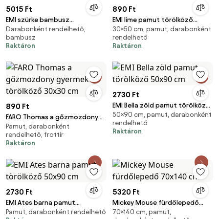
5015 Ft
890 Ft
EMI szürke bambusz
EMI lime pamut törölköző
Darabonként rendelhető,
30×50 cm, pamut, darabonként
fürdőlepedő 70 x 140 cm
30x50cm
bambusz
rendelhető
Raktáron
Raktáron
2730 Ft
EMI Bella zöld pamut törölköző
890 Ft
50×90 cm, pamut, darabonként
50x90 cm
FARO Thomas a gőzmozdony
rendelhető
Pamut, darabonként
gyermek törölköző 30x30 cm
Raktáron
rendelhető, frottír
Raktáron
2730 Ft
5320 Ft
EMI Ates barna pamut
Mickey Mouse fürdőlepedő
Pamut, darabonként rendelhető
70×140 cm, pamut,
törölköző 50x90 cm
70x140 cm