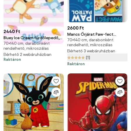
2600 Ft
2440 Ft
Mancs Őrjárat Paw-fect
Bluey Ice Cream fürdőlepedő,
70×140 cm, darabonként
fürdőlepedő, strand törölköző
70×140 cm, darabonként
strand törölköző 70x140 cm
rendelhető, mikroszálas
70x140cm (Fast Dry)
rendelhető, mikroszálas
(Fast Dry)
Elérhető 3 webáruházban
Elérhető 2 webáruházban
(1)
Raktáron
Raktáron