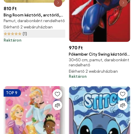
810 Ft
Bing Room kéztörlő, arctörlő,
Pamut, darabonként rendelhető
törölköző 30x30cm
Elérhető 2 webáruházban
(1)
Raktáron
970 Ft
Pókember City Swing kéztörlő,
30×50 cm, pamut, darabonként
arctörlő, törölköző 30x50cm
rendelhető
Elérhető 2 webáruházban
Raktáron
TOP 9