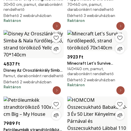
30×50 cm, pamut, darabonként
70×140 cm, pamut,
arctörlő, törölköző 30x50cm
fürdőlepedő, strand törölköző
rendelhető
darabonként rendelhető
70x140cm
Elérhető 2 webáruházban
Elérhető 3 webáruházban
Raktáron
Raktáron
3923 Ft
Minecraft Let's Survive
4537 Ft
140×140 cm, pamut,
fürdőlepedő, strand törölköző
Disney Az Oroszlánkirály Simba
darabonként rendelhető
70x140cm
Pamut, darabonként rendelhető
& Nala fürdőlepedő, strand
Elérhető 2 webáruházban
törölköző Yellow 70*140cm
Elérhető 2 webáruházban
Raktáron
Raktáron
7989 Ft
Petróleumkék strandtörölköző