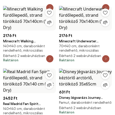
2176 Ft
2176 Ft
Minecraft Walking
Minecraft Underwater
140×140 cm, darabonként
70×140 cm, darabonként
fürdőlepedő, strand törölköző
fürdőlepedő, strand törölköző
rendelhető, mikroszálas
rendelhető, mikroszálas
70x140cm (Fast Dry)
70x140cm (Fast Dry)
Elérhető 2 webáruházban
Elérhető 2 webáruházban
Raktáron
Raktáron
631 Ft
Disney Jégvarázs Journey
2452 Ft
Pamut, darabonként rendelhető
kéztörlő arctörlő, törölköző
Real Madrid Fan Spirit
35x65cm
Elérhető 2 webáruházban
140×140 cm, darabonként
fürdőlepedő, strand törölköző
Raktáron
rendelhető, mikroszálas
70x140 cm (Fast Dry)