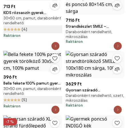
713 Ft
KIDS rózsaszín gyerek
30×50 cm, pamut, darabonként
törölköző 30x50 cm
7116 Ft
rendelhető
Strandkészlet SMILE –
(4)
Darabonként rendelhető,
Fürdőlepedő 100×180 cm és
Raktáron
mikroszálas
poncsó 80×145 cm, sárga
Raktáron
396 Ft
Bella fekete 100% pamut gyerek
3629 Ft
30×50 cm, pamut, darabonként
törölköző 30x50 cm, 100%
Gyorsan száradó
rendelhető
pamut
Darabonként rendelhető, szett,
strandtörölköző SMILE 100x180
(5)
mikroszálas
cm sárga, 100% mikroszálas
Raktáron
Raktáron
-7 %