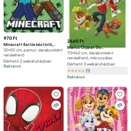
970 Ft
2460 Ft
Minecraft Battle kéztörlő,
Mancs Őrjárat Go
30×50 cm, pamut, darabonként
arctörlő, törölköző 30x50cm
70×140 cm, darabonként
fürdőlepedő, strand törölköző
rendelhető
rendelhető, mikroszálas
70x140cm (Fast Dry)
Elérhető 2 webáruházban
Elérhető 3 webáruházban
Raktáron
(1)
Raktáron