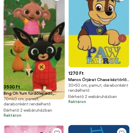
1270 Ft
Mancs Őrjárat Chase kéztörlő,
30×50 cm, pamut, darabonként
arctörlő, törölköző 30x50 cm
3530 Ft
rendelhető
Bing Oh Yum fürdőlepedő,
Elérhető 2 webáruházban
70×140 cm, pamut,
strand törölköző 70x140cm
Raktáron
darabonként rendelhető
Elérhető 2 webáruházban
Raktáron