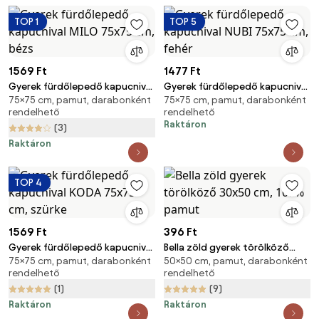
TOP 1
TOP 5
1569 Ft
1477 Ft
Gyerek fürdőlepedő kapucnival
Gyerek fürdőlepedő kapucnival
75×75 cm, pamut, darabonként
75×75 cm, pamut, darabonként
MILO 75x75 cm, bézs
NUBI 75x75 cm, fehér
rendelhető
rendelhető
Raktáron
(3)
Raktáron
TOP 4
1569 Ft
396 Ft
Gyerek fürdőlepedő kapucnival
Bella zöld gyerek törölköző
75×75 cm, pamut, darabonként
50×50 cm, pamut, darabonként
KODA 75x75 cm, szürke
30x50 cm, 100% pamut
rendelhető
rendelhető
(1)
(9)
Raktáron
Raktáron