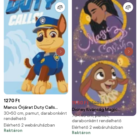
1270 Ft
1950 Ft
2840 Ft
Mancs Őrjárat Duty Calls
Disney Kívánság Magic
30×50 cm, pamut, darabonként
kéztörlő, arctörlő, törölköző
70×140 cm, pamut,
fürdőlepedő, strand törölköző
rendelhető
30x50 cm
darabonként rendelhető
70x140cm
Elérhető 2 webáruházban
Elérhető 2 webáruházban
Raktáron
Raktáron