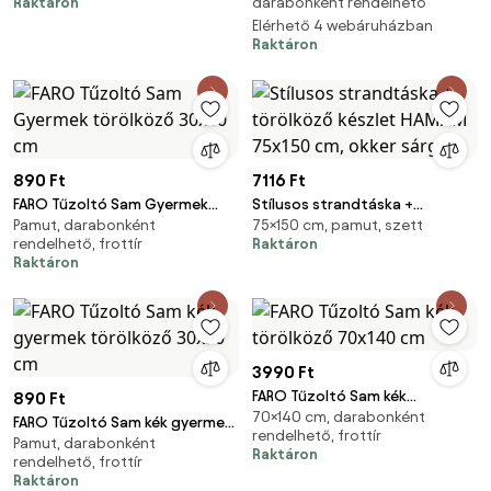
Raktáron
darabonként rendelhető
Elérhető 4 webáruházban
Raktáron
890 Ft
7116 Ft
FARO Tűzoltó Sam Gyermek
Stílusos strandtáska +
Pamut, darabonként
75×150 cm, pamut, szett
törölköző 30x30 cm
törölköző készlet HAMAM
rendelhető, frottír
Raktáron
75x150 cm, okker sárga
Raktáron
3990 Ft
FARO Tűzoltó Sam kék
890 Ft
70×140 cm, darabonként
törölköző 70x140 cm
FARO Tűzoltó Sam kék gyermek
rendelhető, frottír
Pamut, darabonként
törölköző 30x30 cm
Raktáron
rendelhető, frottír
Raktáron