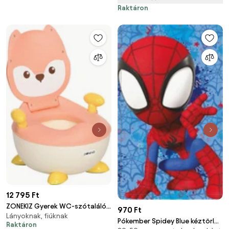
Raktáron
12 795 Ft
ZONEKIZ Gyerek WC-szótaláló
970 Ft
Lányoknak, fiúknak
a Róka Mintával, Gyerek WC
Pókember Spidey Blue kéztörlő,
Raktáron
Ülőke Hátpárnával,