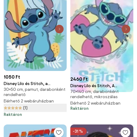
1050 Ft
2460 Ft
Disney Lilo és Stitch, a
Disney Lilo és Stitch, A
30×50 cm, pamut, darabonként
csillagkutya Ananas kéztörlő,
70×140 cm, darabonként
csillagkutya Rainbow Waves
rendelhető
arctörlő, törölköző 30x50cm
rendelhető, mikroszálas
fürdőlepedő, strand törölköző
Elérhető 2 webáruházban
Elérhető 2 webáruházban
70x140cm (Fast Dry)
(1)
Raktáron
Raktáron
-31 %