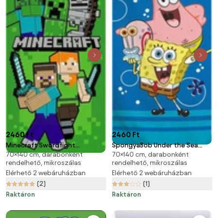
2460 Ft
2460 Ft
Minecraft Swordfight
SpongyaBob Under the Sea
70×140 cm, darabonként
70×140 cm, darabonként
fürdőlepedő, strand törölköző
fürdőlepedő, strand törölköző
rendelhető, mikroszálas
rendelhető, mikroszálas
70x140cm (Fast Dry)
70x140cm (Fast Dry)
Elérhető 2 webáruházban
Elérhető 2 webáruházban
(2)
(1)
Raktáron
Raktáron