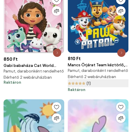
810 Ft
850 Ft
Mancs Őrjárat Team kéztörlő,
Gabi babaháza Cat World
Pamut, darabonként rendelhető
arctörlő, törölköző 30x30cm
Pamut, darabonként rendelhető
kéztörlő, arctörlő, törölköző
Elérhető 2 webáruházban
30x30cm
Elérhető 2 webáruházban
Raktáron
(1)
Raktáron