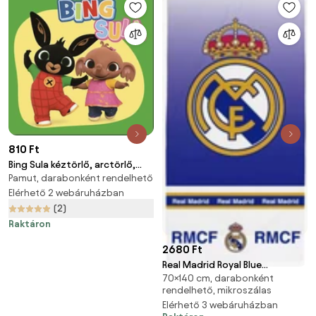
810 Ft
Bing Sula kéztörlő, arctörlő,
Pamut, darabonként rendelhető
törölköző 30x30cm
Elérhető 2 webáruházban
(2)
Raktáron
2680 Ft
Real Madrid Royal Blue
70×140 cm, darabonként
fürdőlepedő, strand törölköző
rendelhető, mikroszálas
70x140cm (Fast Dry)
Elérhető 3 webáruházban