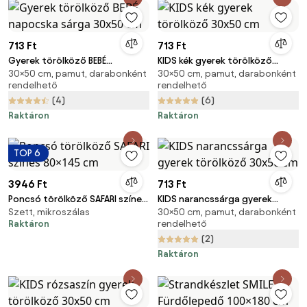
713 Ft
713 Ft
Gyerek törölköző BEBÉ
KIDS kék gyerek törölköző
30×50 cm, pamut, darabonként
30×50 cm, pamut, darabonként
napocska sárga 30x50 cm
30x50 cm
rendelhető
rendelhető
(4)
(6)
Raktáron
Raktáron
TOP 6
3946 Ft
713 Ft
Poncsó törölköző SAFARI színes
KIDS narancssárga gyerek
Szett, mikroszálas
30×50 cm, pamut, darabonként
80×145 cm
törölköző 30x50 cm
Raktáron
rendelhető
(2)
Raktáron