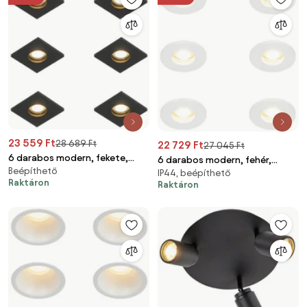
23 559 Ft
28 689 Ft
22 729 Ft
27 045 Ft
6 darabos modern, fekete,
6 darabos modern, fehér,
Beépíthető
süllyesztett fürdőszobai
IP44, beépíthető
süllyesztett fürdőszobai
Raktáron
Raktáron
spotlámpa szett - Doku
spotlámpa szett - Shed