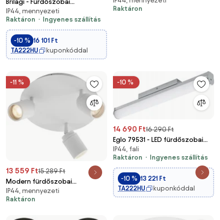
IP44, mennyezeti
spotlámpa sárgaréz 2-lámpás
Brilagi - Fürdőszobai
Raktáron
IP44 - Ducha
IP44, mennyezeti
mennyezeti lámpa CLARE
Raktáron
Ingyenes szállítás
1xE27/24W/230V átm. 20 cm
IP54 bézs
-10 %
16 101 Ft
TA222HU
kuponkóddal
-11 %
-10 %
14 690 Ft
16 290 Ft
Eglo 79531 - LED fürdőszobai
IP44, fali
fali lámpa LED/13W/230V IP44
Raktáron
Ingyenes szállítás
13 559 Ft
15 289 Ft
-10 %
13 221 Ft
Modern fürdőszobai
TA222HU
kuponkóddal
IP44, mennyezeti
spotlámpa fehér 3-lámpás IP44
Raktáron
- Ducha