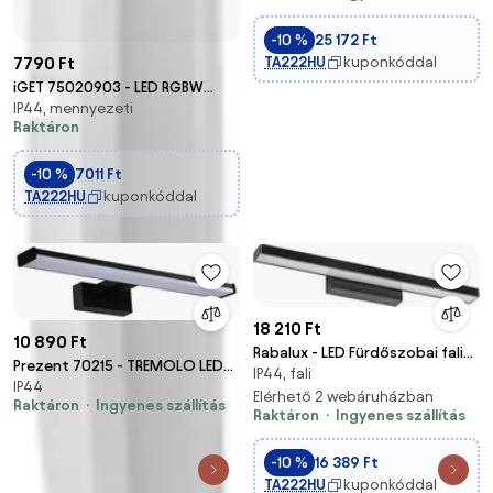
-10 %
25 172 Ft
TA222HU
kuponkóddal
7790 Ft
iGET 75020903 - LED RGBW
IP44, mennyezeti
Dimmelhető fürdőszobai
Raktáron
mennyezeti lámpa
LED/15W/230V IP54 fehér Wi-Fi
-10 %
7011 Ft
TA222HU
kuponkóddal
18 210 Ft
10 890 Ft
Rabalux - LED Fürdőszobai fali
Prezent 70215 - TREMOLO LED
IP44, fali
lámpa LED/12W/230V IP44
IP44
fürdőszobai tükörvilágítás 8W
Elérhető 2 webáruházban
Raktáron
Ingyenes szállítás
IP44
Raktáron
Ingyenes szállítás
-10 %
16 389 Ft
TA222HU
kuponkóddal