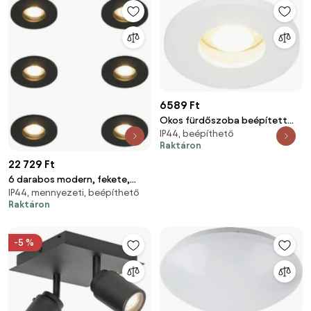
6589 Ft
Okos fürdőszoba beépített
IP44, beépíthető
spotlámpa fehér, Wi-Fi-vel,
Raktáron
GU10 - Shed
22 729 Ft
6 darabos modern, fekete,
IP44, mennyezeti, beépíthető
süllyesztett fürdőszobai
Raktáron
spotlámpa szett - Shed
-5 %