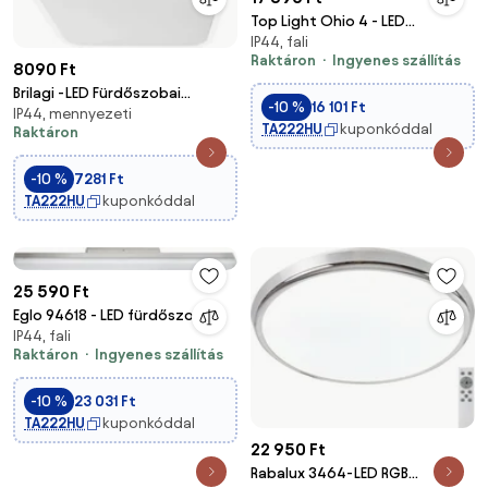
Top Light Ohio 4 - LED
IP44, fali
Fürdőszobai lámpa
Raktáron
Ingyenes szállítás
4xLED/5W/230V IP44
8090 Ft
Brilagi -LED Fürdőszobai
-10 %
16 101 Ft
IP44, mennyezeti
mennyezeti lámpa ZENNA
TA222HU
kuponkóddal
Raktáron
LED/18W/230V 28,5x28,5 cm
IP44 fehér
-10 %
7281 Ft
TA222HU
kuponkóddal
25 590 Ft
Eglo 94618 - LED fürdőszobai
IP44, fali
lámpa TORRETTA
Raktáron
Ingyenes szállítás
1xLED/24W/230V IP44
-10 %
23 031 Ft
TA222HU
kuponkóddal
22 950 Ft
Rabalux 3464-LED RGB