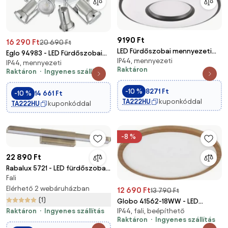
9190 Ft
16 290 Ft
20 690 Ft
LED Fürdőszobai mennyezeti
Eglo 94983 - LED Fürdőszobai
IP44, mennyezeti
lámpa DETROIT LED/18W/230V á.
IP44, mennyezeti
lámpa TAMARA 1
Raktáron
Raktáron
Ingyenes szállítás
33 cm IP44
4xLED/3,3W/230V
-10 %
8271 Ft
-10 %
14 661 Ft
TA222HU
kuponkóddal
TA222HU
kuponkóddal
-8 %
22 890 Ft
Rabalux 5721 - LED fürdőszobai
Fali
tükörvilágítás JOHN
LED/12W/230V
Elérhető 2 webáruházban
12 690 Ft
13 790 Ft
(1)
Globo 41562-18WW - LED
Raktáron
Ingyenes szállítás
IP44, fali, beépíthető
Dimmelhető fürdőszobai
Raktáron
Ingyenes szállítás
lámpa SAPANA LED/18W/230V