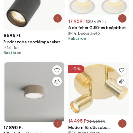
17 959 Ft
20 489 Ft
6 db fehér GU10-es beépíthető
IP44, beépíthető
spotlámpa szett 70 mm IP44 -
8595 Ft
Raktáron
Dept
Fürdőszoba spotlámpa fekete
IP44, fali
négyzet alakú IP44 WiFi GU10-el
Raktáron
- Ducha
-10 %
14 495 Ft
16 055 Ft
17 890 Ft
Modern fürdőszoba