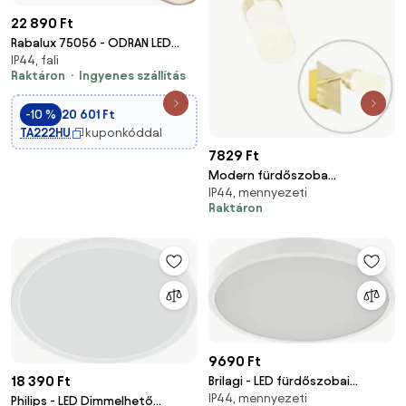
22 890 Ft
Rabalux 75056 - ODRAN LED
IP44, fali
fürdőszobai tükörvilágítás
Raktáron
Ingyenes szállítás
LED/18W/230V IP44 60 cm
-10 %
20 601 Ft
TA222HU
kuponkóddal
7829 Ft
Modern fürdőszoba
IP44, mennyezeti
spotlámpa sárgaréz IP44 -
Raktáron
Japie
9690 Ft
18 390 Ft
Brilagi - LED fürdőszobai
IP44, mennyezeti
mennyezeti lámpa ZENNA
Philips - LED Dimmelhető