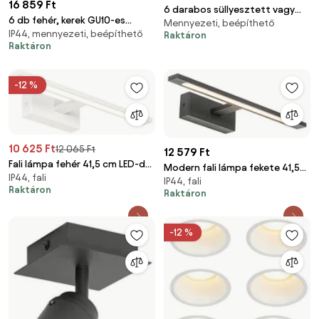
16 859 Ft
6 darabos süllyesztett vagy
6 db fehér, kerek GU10-es
Mennyezeti, beépíthető
felületre szerelhető spotlámpa
IP44, mennyezeti, beépíthető
beépíthető spotlámpa szett
Raktáron
szett fehér 14 cm LED-del, 3
Raktáron
(50 mm, IP44) - Xena
lépéses Dim to Warm funkcióval
és Dip Switch-el - Trans
-12 %
10 625 Ft
12 065 Ft
12 579 Ft
Fali lámpa fehér 41,5 cm LED-del
Modern fali lámpa fekete 41,5
IP44, fali
IP44 - Jerre
IP44, fali
cm LED-del IP44 - Jerre
Raktáron
Raktáron
-12 %