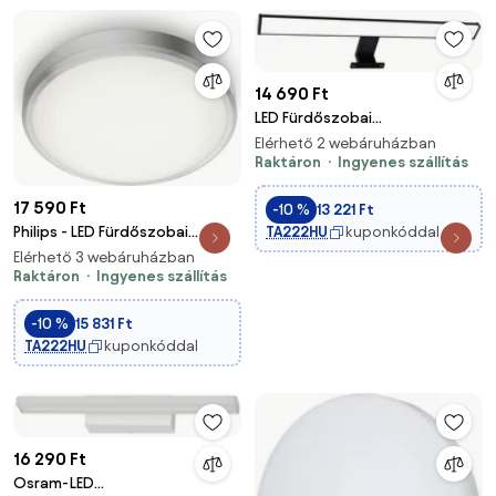
14 690 Ft
LED Fürdőszobai
tükörmegvilágítás ELBA
Elérhető 2 webáruházban
LED/12W/230V 4000K 60 cm
Raktáron
Ingyenes szállítás
IP44 fekete
17 590 Ft
-10 %
13 221 Ft
Philips - LED Fürdőszobai
TA222HU
kuponkóddal
mennyezeti lámpa DORIS
Elérhető 3 webáruházban
LED/17W/230V 4000K IP44
Raktáron
Ingyenes szállítás
-10 %
15 831 Ft
TA222HU
kuponkóddal
16 290 Ft
Osram-LED