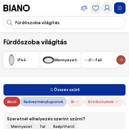
Navigáció kihagyása, ugrás a tartalomra
Keresési bevitel
Tartalom átugrása, ugrás a láblécbe
Fürdőszoba világítás
Világítás
Fürdőszoba világítás
IP44
Mennyezeti
Fali
Összes szűrő
Akció
Kedvezménykuponok
Ár
Attribútumok
E
Szeretnél elhelyezés szerint szűrni?
Mennyezet
Fal
Beépíthető