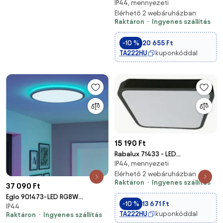
IP44, mennyezeti
Fürdőszobai mennyezeti lámpa
BALTHASAR LED/18W/230V IP44
Elérhető 2 webáruházban
Raktáron
Ingyenes szállítás
+DO
-10 %
20 655 Ft
TA222HU
kuponkóddal
15 190 Ft
Rabalux 71433 - LED
IP44, mennyezeti
Fürdőszobai mennyezeti lámpa
ALENZO LED/36W/230V IP44
Elérhető 2 webáruházban
Raktáron
Ingyenes szállítás
fekete
37 090 Ft
Eglo 901473-LED RGBW
-10 %
13 671 Ft
IP44
Dimmelhető fürdőszoba
TA222HU
kuponkóddal
Raktáron
Ingyenes szállítás
Világítás ROVITO-Z 16,8W/230V