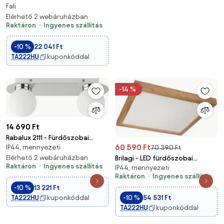
Fali
fehér, állítható fürdőszobai fali
lámpa
Elérhető 2 webáruházban
Raktáron
Ingyenes szállítás
-10 %
22 041 Ft
TA222HU
kuponkóddal
-14 %
14 690 Ft
Rabalux 2111 - Fürdőszobai
60 590 Ft
IP44, mennyezeti
mennyezeti lámpa BECCA
70 390 Ft
2xG9/28W/230V IP44
Elérhető 2 webáruházban
Brilagi - LED fürdőszobai
Raktáron
Ingyenes szállítás
IP44, mennyezeti
lámpatest WOODY FRAME
Raktáron
Ingyenes szállítás
LED/50W/230V 60x60 cm IP44
-10 %
13 221 Ft
tölgy
TA222HU
kuponkóddal
-10 %
54 531 Ft
TA222HU
kuponkóddal