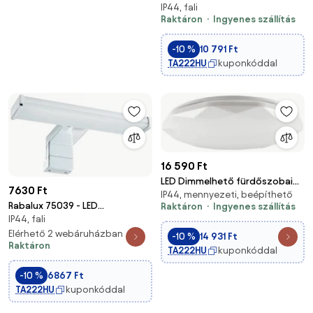
IP44, fali
Fürdőszobai fali lámpa STELLA
Raktáron
Ingyenes szállítás
1xE14/40W/230V IP44
-10 %
10 791 Ft
TA222HU
kuponkóddal
16 590 Ft
LED Dimmelhető fürdőszobai
7630 Ft
IP44, mennyezeti, beépíthető
lámpa GALAXY LED/72W/230V
Rabalux 75039 - LED
Raktáron
Ingyenes szállítás
3000-6000K IP44 + távirányító
IP44, fali
fürdőszobai tükörmegvilágítás
LEVON LED/4W/230V IP44
Elérhető 2 webáruházban
-10 %
14 931 Ft
Raktáron
TA222HU
kuponkóddal
-10 %
6867 Ft
TA222HU
kuponkóddal