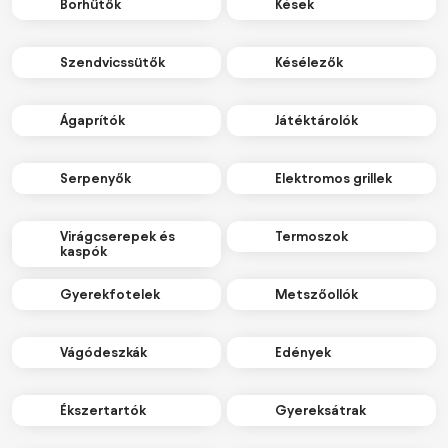
Borhűtők
Kések
Szendvicssütők
Késélezők
Ágaprítók
Játéktárolók
Serpenyők
Elektromos grillek
Virágcserepek és
Termoszok
kaspók
Gyerekfotelek
Metszőollók
Vágódeszkák
Edények
Ékszertartók
Gyereksátrak