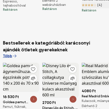
kulacs 600 ml
Elérhető 2
füstölővel
Espresso,
Comfort, kávégép
webáruházban
(4)
tejhabosítóval
portaszűrővel, 1350 W,
Raktáron
Raktáron
Raktáron
20 bar, 1,8 l,
érintőképernyő
Bestsellerek e kategóriából: karácsonyi
ajándék ötletek gyerekeknek
Több
4080 Ft
Real Madrid Emb
16 530 Ft
Kulacsok, műany
alumínium szívós
Goldea pamut
2700 Ft
kulacs akasztóva
Elérhető 2
Pamut, fiúknak,
ágyneműhuzat -
Disney Lilo és Stitch, A