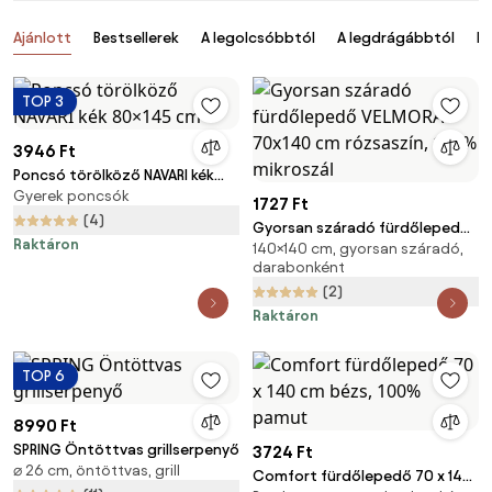
Termékek
Ajánlott
Bestsellerek
A legolcsóbbtól
A legdrágábbtól
Ér
TOP 3
3946 Ft
Poncsó törölköző NAVARI kék
Gyerek poncsók
80×145 cm
1727 Ft
(4)
Gyorsan száradó fürdőlepedő
Raktáron
140×140 cm, gyorsan száradó,
VELMORA 70x140 cm rózsaszín,
darabonként
100% mikroszál
(2)
Raktáron
TOP 6
8990 Ft
SPRING Öntöttvas grillserpenyő
3724 Ft
⌀ 26 cm, öntöttvas, grill
Comfort fürdőlepedő 70 x 140