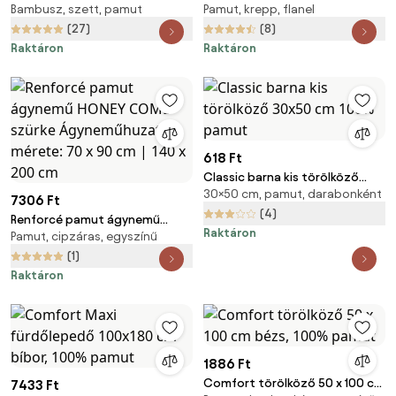
Bambusz, szett, pamut
Pamut, krepp, flanel
törölköző és fürdőlepedő
fehér ragyogó pamut
szett rózsaszín, 70 x 140 cm,
ágyneműhuzat Ágyneműhuzat
(27)
(8)
50 x 100 cm
mérete: 70 x 90 cm | 140 x 200
Raktáron
Raktáron
cm
618 Ft
Classic barna kis törölköző
30×50 cm, pamut, darabonként
30x50 cm 100% pamut
7306 Ft
(4)
Renforcé pamut ágynemű
Raktáron
Pamut, cipzáras, egyszínű
HONEY COMB szürke
Ágyneműhuzat mérete: 70 x 90
(1)
cm | 140 x 200 cm
Raktáron
1886 Ft
Comfort törölköző 50 x 100 cm
7433 Ft