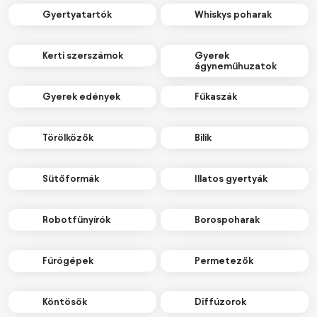
Gyertyatartók
Whiskys poharak
Kerti szerszámok
Gyerek
ágyneműhuzatok
Gyerek edények
Fűkaszák
Törölközők
Bilik
Sütőformák
Illatos gyertyák
Robotfűnyírók
Borospoharak
Fúrógépek
Permetezők
Köntösök
Diffúzorok