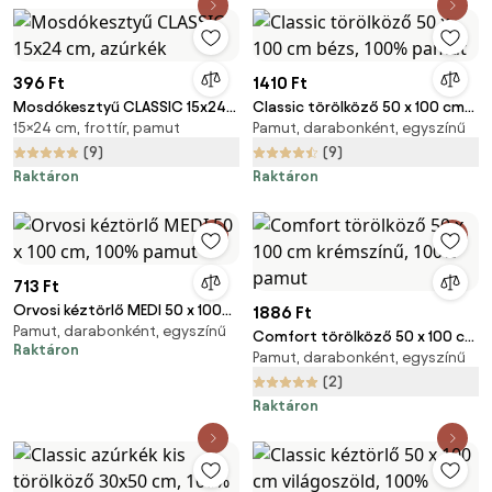
396 Ft
1410 Ft
Mosdókesztyű CLASSIC 15x24
Classic törölköző 50 x 100 cm
15×24 cm, frottír, pamut
Pamut, darabonként, egyszínű
cm, azúrkék
bézs, 100% pamut
(9)
(9)
Raktáron
Raktáron
713 Ft
Orvosi kéztörlő MEDI 50 x 100
1886 Ft
Pamut, darabonként, egyszínű
cm, 100% pamut
Comfort törölköző 50 x 100 cm
Raktáron
Pamut, darabonként, egyszínű
krémszínű, 100% pamut
(2)
Raktáron