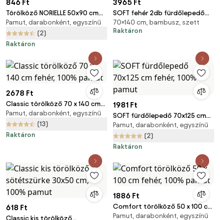
846 Ft
3965 Ft
Törölköző NORIELLE 50x90 cm
SOFT fehér 2db fürdőlepedő
Pamut, darabonként, egyszínű
70×140 cm, bambusz, szett
világoskék, 100% pamut
70x140 cm, 100% pamut
Raktáron
(2)
Raktáron
2678 Ft
Classic törölköző 70 x 140 cm
1981 Ft
Pamut, darabonként, egyszínű
fehér, 100% pamut
SOFT fürdőlepedő 70x125 cm
(13)
Pamut, darabonként, egyszínű
fehér, 100% pamut
Raktáron
(2)
Raktáron
1886 Ft
Comfort törölköző 50 x 100 cm
618 Ft
Pamut, darabonként, egyszínű
fehér, 100% pamut
Classic kis törölköző