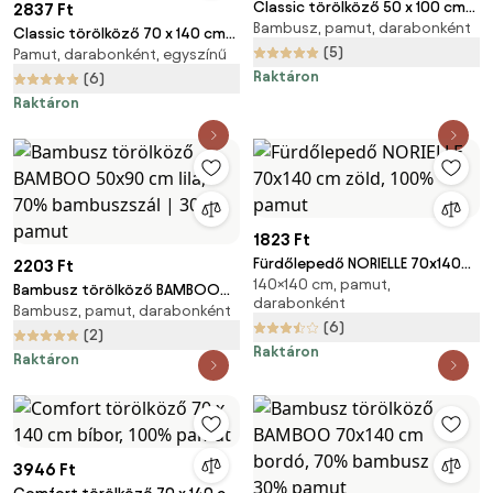
Classic törölköző 50 x 100 cm
2837 Ft
Bambusz, pamut, darabonként
piros, 100% pamut
Classic törölköző 70 x 140 cm
(5)
Pamut, darabonként, egyszínű
sötétzöld, 100% pamut
Raktáron
(6)
Raktáron
1823 Ft
Fürdőlepedő NORIELLE 70x140
2203 Ft
140×140 cm, pamut,
cm zöld, 100% pamut
Bambusz törölköző BAMBOO
darabonként
Bambusz, pamut, darabonként
50x90 cm lila, 70%
(6)
bambuszszál | 30% pamut
(2)
Raktáron
Raktáron
3946 Ft