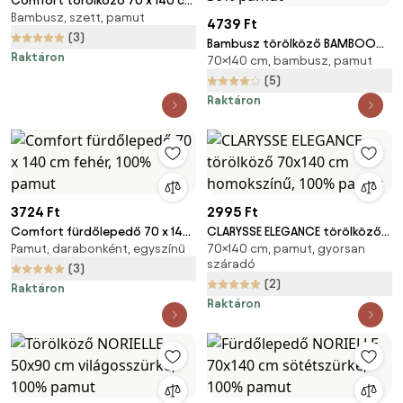
Comfort törölköző 70 x 140 cm
Bambusz, szett, pamut
bíbor, 100% pamut
4739 Ft
(3)
Bambusz törölköző BAMBOO
Raktáron
70×140 cm, bambusz, pamut
70x140 cm bordó, 70%
bambusz | 30% pamut
(5)
Raktáron
3724 Ft
2995 Ft
Comfort fürdőlepedő 70 x 140
CLARYSSE ELEGANCE törölköző
Pamut, darabonként, egyszínű
70×140 cm, pamut, gyorsan
cm fehér, 100% pamut
70x140 cm homokszínű, 100%
száradó
pamut
(3)
(2)
Raktáron
Raktáron