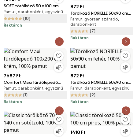
SOFT törölköző 50 x 100 cm
872 Ft
Pamut, darabonként, egyszínű
királykék, 100% pamut
Törölköző NORIELLE 50x90 cm
(10)
Pamut, gyorsan száradó,
zöld, 100% pamut
darabonként
Raktáron
(7)
Raktáron
7687 Ft
872 Ft
Comfort Maxi fürdőlepedő
Törölköző NORIELLE 50x90 cm
Pamut, darabonként, egyszínű
Pamut, darabonként, egyszínű
100x200 cm krém, 100% pamut
fehér, 100% pamut
(1)
(2)
Raktáron
Raktáron
1410 Ft