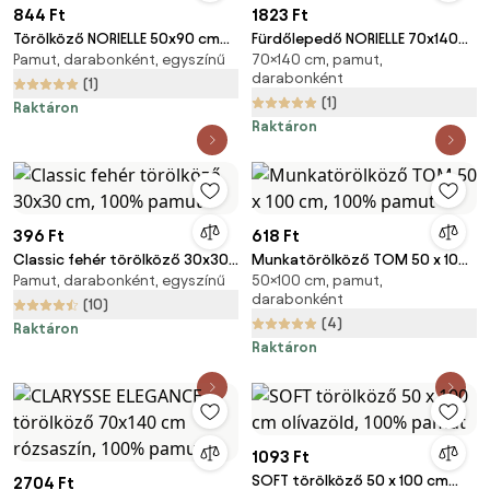
844 Ft
1823 Ft
Törölköző NORIELLE 50x90 cm
Fürdőlepedő NORIELLE 70x140
Pamut, darabonként, egyszínű
70×140 cm, pamut,
világosszürke, 100% pamut
cm sötétszürke, 100% pamut
darabonként
(1)
(1)
Raktáron
Raktáron
396 Ft
618 Ft
Classic fehér törölköző 30x30
Munkatörölköző TOM 50 x 100
Pamut, darabonként, egyszínű
50×100 cm, pamut,
cm, 100% pamut
cm, 100% pamut
darabonként
(10)
(4)
Raktáron
Raktáron
1093 Ft
SOFT törölköző 50 x 100 cm
2704 Ft