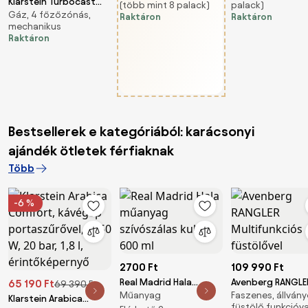
Klarstein Turbocast
(több mint 8 palack)
palack)
433 liter, 165 palack,
gombos vezérlés
Gáz, 4 főzőzónás,
gázfőzőlap | 304-es
Raktáron
Raktáron
fekete
mechanikus
rozsdamentes acél | 4
Raktáron
égő | Profi öntöttvas
tartó | Wok-égő
Bestsellerek e kategóriából: karácsonyi
ajándék ötletek férfiaknak
Több
-6 %
2700 Ft
109 990 Ft
Real Madrid Hala
Avenberg RANGLE
65 190 Ft
69 390 Ft
Műanyag
Faszenes, állvány
műanyag szívószálas
Multifunkciós gril
Klarstein Arabica
füstölő funkcióva