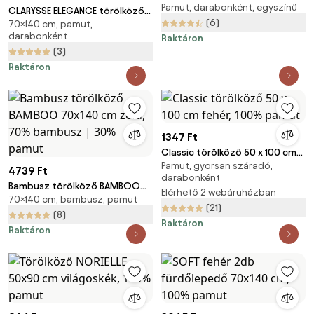
Pamut, darabonként, egyszínű
olívazöld, 100% pamut
CLARYSSE ELEGANCE törölköző
(6)
70×140 cm, pamut,
70x140 cm rózsaszín, 100%
darabonként
Raktáron
pamut
(3)
Raktáron
1347 Ft
Classic törölköző 50 x 100 cm
Pamut, gyorsan száradó,
fehér, 100% pamut
4739 Ft
darabonként
Bambusz törölköző BAMBOO
Elérhető 2 webáruházban
70×140 cm, bambusz, pamut
70x140 cm zöld, 70% bambusz
(21)
| 30% pamut
(8)
Raktáron
Raktáron