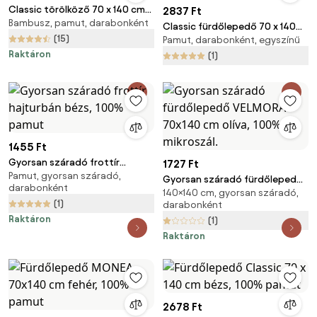
Classic törölköző 70 x 140 cm
2837 Ft
Bambusz, pamut, darabonként
barna, 100% pamut
Classic fürdőlepedő 70 x 140
(15)
Pamut, darabonként, egyszínű
cm sötétszürke, 100% pamut
Raktáron
(1)
1455 Ft
Gyorsan száradó frottír
1727 Ft
Pamut, gyorsan száradó,
hajturbán bézs, 100% pamut
Gyorsan száradó fürdőlepedő
darabonként
140×140 cm, gyorsan száradó,
VELMORA 70x140 cm olíva, 100%
(1)
darabonként
mikroszál.
Raktáron
(1)
Raktáron
2678 Ft