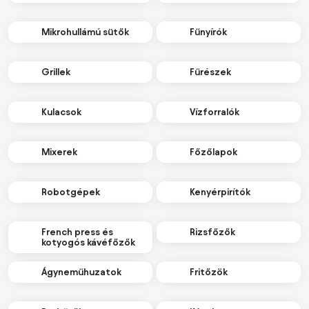
Mikrohullámú sütők
Fűnyírók
Grillek
Fűrészek
Kulacsok
Vízforralók
Mixerek
Főzőlapok
Robotgépek
Kenyérpirítók
French press és
Rizsfőzők
kotyogós kávéfőzők
Ágyneműhuzatok
Fritőzök