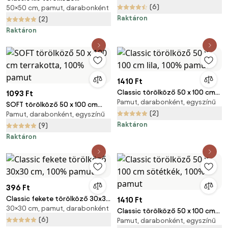
(6)
50×50 cm, pamut, darabonként
sötétszürke 30x50 cm, 100%
Raktáron
pamut
(2)
Raktáron
1410 Ft
Classic törölköző 50 x 100 cm
1093 Ft
Pamut, darabonként, egyszínű
lila, 100% pamut
SOFT törölköző 50 x 100 cm
(2)
Pamut, darabonként, egyszínű
terrakotta, 100% pamut
Raktáron
(9)
Raktáron
396 Ft
Classic fekete törölköző 30x30
1410 Ft
30×30 cm, pamut, darabonként
cm, 100% pamut
Classic törölköző 50 x 100 cm
(6)
Pamut, darabonként, egyszínű
sötétkék, 100% pamut