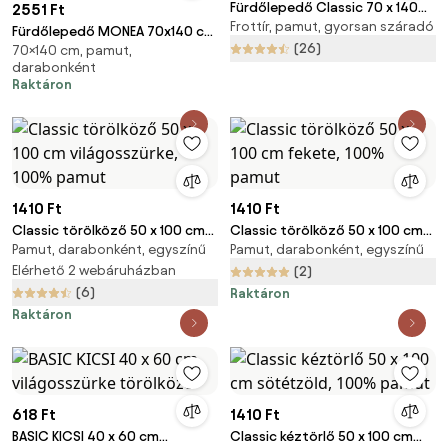
Fürdőlepedő Classic 70 x 140
2551 Ft
Frottír, pamut, gyorsan száradó
cm bézs, 100% pamut
Fürdőlepedő MONEA 70x140 cm
(26)
70×140 cm, pamut,
fehér, 100% pamut
darabonként
Raktáron
1410 Ft
1410 Ft
Classic törölköző 50 x 100 cm
Classic törölköző 50 x 100 cm
Pamut, darabonként, egyszínű
Pamut, darabonként, egyszínű
világosszürke, 100% pamut
fekete, 100% pamut
Elérhető 2 webáruházban
(2)
(6)
Raktáron
Raktáron
618 Ft
1410 Ft
BASIC KICSI 40 x 60 cm
Classic kéztörlő 50 x 100 cm