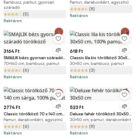
Bambusz, pamut, gyorsan
Pamut, darabonként, egyszínű
világosszürke törölköző
sötétzöld, 100% pamut
száradó
(11)
(5)
Raktáron
Raktáron
3164 Ft
618 Ft
SMAJLIK bézs gyorsan száradó
Classic lila kis törölköző 30x50
70×140 cm, bambusz, pamut
30×50 cm, bambusz, pamut
törölköző
cm, 100% pamut
(6)
(3)
Raktáron
Raktáron
2774 Ft
523 Ft
Classic törölköző 70 x 140 cm
Deluxe fehér törölköző 30x50
Pamut, darabonként, egyszínű
30×50 cm, pamut, darabonként
sárga, 100% pamut
cm
(6)
(11)
Raktáron
Raktáron