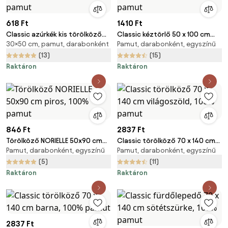
618 Ft
1410 Ft
Classic azúrkék kis törölköző
Classic kéztörlő 50 x 100 cm
30×50 cm, pamut, darabonként
Pamut, darabonként, egyszínű
30x50 cm, 100% pamut
világoszöld, 100% pamut
(13)
(15)
Raktáron
Raktáron
846 Ft
2837 Ft
Törölköző NORIELLE 50x90 cm
Classic törölköző 70 x 140 cm
Pamut, darabonként, egyszínű
Pamut, darabonként, egyszínű
piros, 100% pamut
világoszöld, 100% pamut
(5)
(11)
Raktáron
Raktáron
2837 Ft