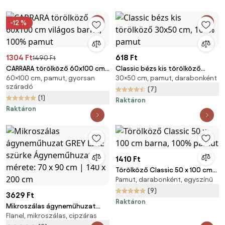
-12 %
1304 Ft
618 Ft
1490 Ft
CARRARA törölköző 60x100 cm
Classic bézs kis törölköző
60×100 cm, pamut, gyorsan
30×50 cm, pamut, darabonként
világos barna, 100% pamut
30x50 cm, 100% pamut
száradó
(7)
(1)
Raktáron
Raktáron
1410 Ft
Törölköző Classic 50 x 100 cm
Pamut, darabonként, egyszínű
barna, 100% pamut
(9)
3629 Ft
Raktáron
Mikroszálas ágyneműhuzat
Flanel, mikroszálas, cipzáras
GREY LINE szürke Ágyneműhuzat