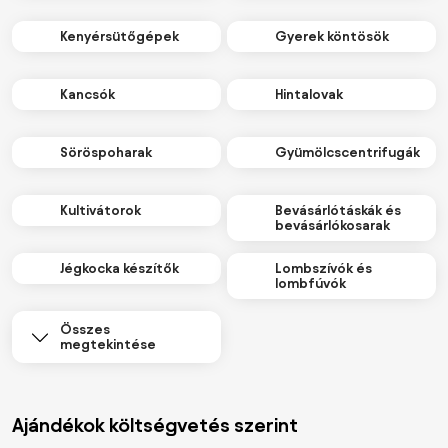
Kenyérsütőgépek
Gyerek köntösök
Kancsók
Hintalovak
Söröspoharak
Gyümölcscentrifugák
Kultivátorok
Bevásárlótáskák és
bevásárlókosarak
Jégkocka készítők
Lombszívók és
lombfúvók
Összes
megtekintése
Ajándékok költségvetés szerint