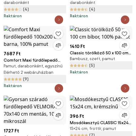
darabonként
darabonként
(4)
(4)
Raktáron
Raktáron
1410 Ft
Classic törölköző 50 x 100 cm
7687 Ft
Bambusz, szett, pamut
bíbor, 100% pamut
Comfort Maxi fürdőlepedő
(5)
Pamut, darabonként, egyszínű
100x200 cm barna, 100%
Raktáron
pamut
Elérhető 2 webáruházban
(9)
Raktáron
396 Ft
Mosdókesztyű CLASSIC 15x24
15×24 cm, frottír, pamut
cm, krémszínű
1727 Ft
(7)