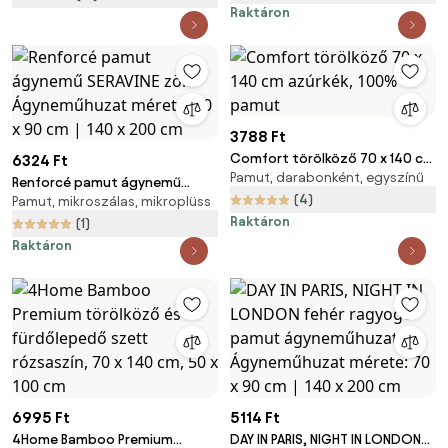
Raktáron
3788 Ft
Comfort törölköző 70 x 140 cm
6324 Ft
Pamut, darabonként, egyszínű
azúrkék, 100% pamut
Renforcé pamut ágynemű
(4)
Pamut, mikroszálas, mikroplüss
SERAVINE zöld Ágyneműhuzat
Raktáron
mérete: 70 x 90 cm | 140 x 200
(1)
cm
Raktáron
6995 Ft
5114 Ft
4Home Bamboo Premium
DAY IN PARIS, NIGHT IN LONDON