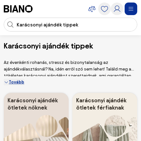
Navigáció kihagyása, ugrás a tartalomra
Keresési bevitel
Tartalom átugrása, ugrás a láblécbe
Karácsonyi ajándék tippek
Ajándék ötletek
Karácsonyi ajándék ötletek
Az évenkénti rohanás, stressz és bizonytalanság az
ajándékválasztásnál? Na, idén erről szó sem lehet! Találd meg a
tökéletes karácsonyi ajándékot szeretteidnek, ami garantáltan
Tovább
örömet okoz – mindezt anélkül, hogy egy percet is töltenél
zsúfolt üzletekben. Ha pedig még nem tudod, mit válassz, jó
hírünk van! Összegyűjtöttük a legjobb karácsonyi
Karácsonyi ajándék
Karácsonyi ajándék
ajándékötleteket, amelyek igazán otthonossá varázsolják a
ötletek nőknek
ötletek férfiaknak
környezetet.