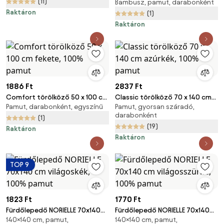
(11)
Bambusz, pamut, darabonként
cm bézs, 100% pamut
Raktáron
(1)
Raktáron
1886 Ft
2837 Ft
Comfort törölköző 50 x 100 cm
Classic törölköző 70 x 140 cm
Pamut, darabonként, egyszínű
Pamut, gyorsan száradó,
fekete, 100% pamut
azúrkék, 100% pamut
darabonként
(1)
(19)
Raktáron
Raktáron
TOP 9
1823 Ft
1770 Ft
Fürdőlepedő NORIELLE 70x140
Fürdőlepedő NORIELLE 70x140
140×140 cm, pamut,
140×140 cm, pamut,
cm világoskék, 100% pamut
cm világosszürke, 100% pamut