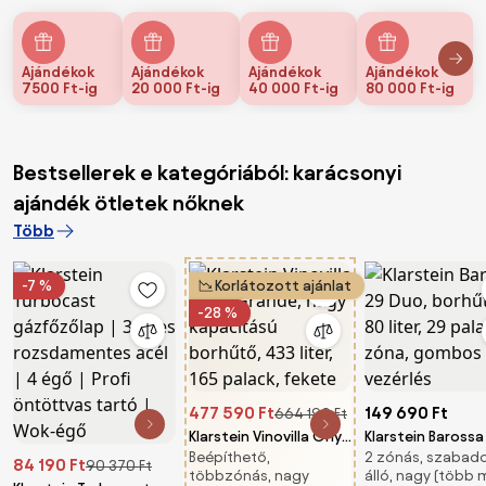
Ajándékok
Ajándékok
Ajándékok
Ajándékok
7500 Ft-ig
20 000 Ft-ig
40 000 Ft-ig
80 000 Ft-ig
Bestsellerek e kategóriából: karácsonyi
ajándék ötletek nőknek
Több
-7 %
Korlátozott ajánlat
-28 %
477 590 Ft
149 690 Ft
664 190 Ft
Klarstein Vinovilla Onyx
Klarstein Barossa
Beépíthető,
2 zónás, szabad
Grande, nagy
Duo, borhűtő, 80 
84 190 Ft
90 370 Ft
többzónás, nagy
álló, nagy (több 
kapacitású borhűtő,
29 palack, 2 zóna