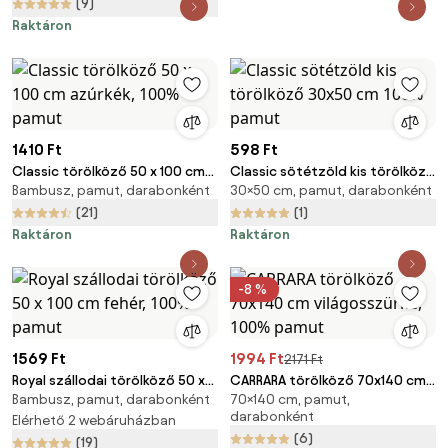
mérete: 70 x 90 cm | 140 x 200
(9)
cm
Raktáron
1410 Ft
598 Ft
Classic törölköző 50 x 100 cm
Classic sötétzöld kis törölköző
Bambusz, pamut, darabonként
30×50 cm, pamut, darabonként
azúrkék, 100% pamut
30x50 cm 100% pamut
(21)
(1)
Raktáron
Raktáron
-8 %
1569 Ft
1994 Ft
2171 Ft
Royal szállodai törölköző 50 x
CARRARA törölköző 70x140 cm
Bambusz, pamut, darabonként
70×140 cm, pamut,
100 cm fehér, 100% pamut
világosszürke, 100% pamut
darabonként
Elérhető 2 webáruházban
(6)
(19)