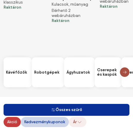
webáruházban
klasszikus
ml
égszínkék pöttyös 140
Kulacsok, műanyag
csillagkutya Universe
Raktáron
Raktáron
x 200 és 70 x 90 cm
műanyag kulacs
Elérhető 2
webáruházban
akasztóval 600 ml
Raktáron
Cserepek
Kávéfőzők
Robotgépek
Ágyhuzatok
Gyer
és kaspók
Összes szűrő
Akció
Kedvezménykuponok
Ár