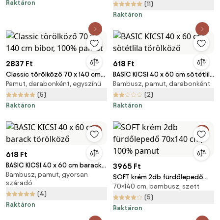
Raktáron
(11)
Raktáron
2837 Ft
618 Ft
Classic törölköző 70 x 140 cm
BASIC KICSI 40 x 60 cm sötétlila
Pamut, darabonként, egyszínű
Bambusz, pamut, darabonként
bíbor, 100% pamut
törölköző
(5)
(2)
Raktáron
Raktáron
618 Ft
BASIC KICSI 40 x 60 cm barack
3965 Ft
Bambusz, pamut, gyorsan
törölköző
SOFT krém 2db fürdőlepedő
száradó
70×140 cm, bambusz, szett
70x140 cm, 100% pamut
(4)
(5)
Raktáron
Raktáron