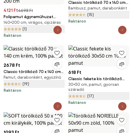
Classic törölköző 70 x 140 cm
Bambusz, pamut, darabonként
sötétkék, 100% pamut
4121 Ft
4698 Ft
(15)
Polipamut ágyneműhuzat
Raktáron
140×200 cm, virágos, cipzáras
VIVIDELLE POLY zöld
Ágyneműhuzat mérete: 70 x 90
(1)
cm | 140 x 200 cm
Raktáron
2678 Ft
Classic törölköző 70 x 140 cm
618 Ft
Pamut, darabonként, egyszínű
krém, 100% pamut
Classic fekete kis törölköző
(19)
30×50 cm, pamut, gyorsan
30x50 cm 100% pamut
száradó
Raktáron
(17)
Raktáron
1093 Ft