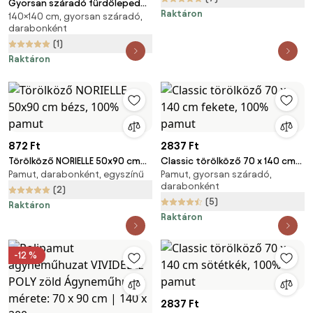
Gyorsan száradó fürdőlepedő
Raktáron
140×140 cm, gyorsan száradó,
VELMORA 70x140 cm mentás,
darabonként
100% mikroszál
(1)
Raktáron
872 Ft
2837 Ft
Törölköző NORIELLE 50x90 cm
Classic törölköző 70 x 140 cm
Pamut, darabonként, egyszínű
Pamut, gyorsan száradó,
bézs, 100% pamut
fekete, 100% pamut
darabonként
(2)
(5)
Raktáron
Raktáron
-12 %
2837 Ft