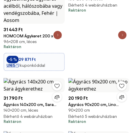
Elérhető 4 webáruházban
Raktáron
31 443 Ft
HOMCOM Ágykeret 200 x 90
96×208 cm, léces
cm matrac számára, 88 cm
Raktáron
magas egyszemélyes ágykeret
acélból, hálószobába vagy
-5 %
29 871 Ft
vendégszobába, Fehér | Aosom
UNI5
kuponkóddal
31 790 Ft
20 190 Ft
Ágyrács 140x200 cm, Sara
Ágyrács 90x200 cm, Lino
140×200 cm, léces
90×200 cm
ágykerethez
ágykerethez
Elérhető 4 webáruházban
Elérhető 5 webáruházban
Raktáron
Raktáron