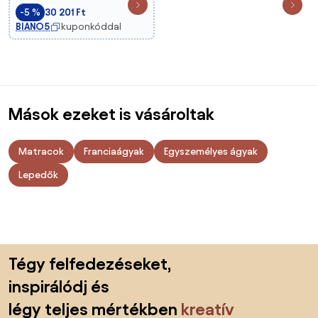
-5 %
30 201 Ft
BIANO5
kuponkóddal
Mások ezeket is vásároltak
Matracok
Franciaágyak
Egyszemélyes ágyak
Lepedők
Lábléc kihagyása, ugrás az oldal elejére
Tégy felfedezéseket,
inspirálódj és
légy teljes mértékben
kreatív