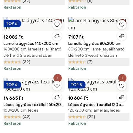
(32)
(11)
Raktáron
Raktáron
TOP 6
12 082 Ft
7107 Ft
Lamella ágyrács 140x200 cm
Lamella ágyrács 80x200 cm
140×200 cm, lamellás, állítható
80×200 cm, lamellás, állítható
Elérhető 2 webáruházban
Elérhető 3 webáruházban
(39)
(7)
Raktáron
Raktáron
TOP 4
TOP 5
14 665 Ft
10 604 Ft
Léces ágyrács textillel 160x200
Léces ágyrács textillel 120 x
160×200 cm, léces
120×200 cm, lamellás, léces
cm
200 cm
(42)
(22)
Raktáron
Raktáron