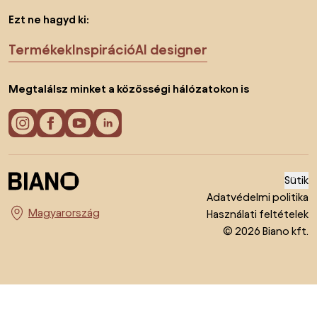
Ezt ne hagyd ki:
Termékek
Inspiráció
AI designer
Megtalálsz minket a közösségi hálózatokon is
Sütik
Adatvédelmi politika
Használati feltételek
Ország megváltoztatása
© 2026 Biano kft.