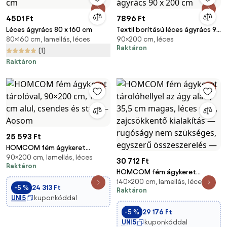
4501 Ft
7896 Ft
Léces ágyrács 80 x 160 cm
Textil borítású léces ágyrács 90
80×160 cm, lamellás, léces
90×200 cm, léces
x 200 cm
Raktáron
(1)
Raktáron
25 593 Ft
HOMCOM fém ágykeret
90×200 cm, lamellás, léces
tárolóval, 90×200 cm, 14 cm
30 712 Ft
Raktáron
alul, csendes és stabil – Aosom
HOMCOM fém ágykeret
140×200 cm, lamellás, léces
tárolóhellyel az ágy alatt, 35,5
-5 %
24 313 Ft
Raktáron
cm magas, léces rács,
UNI5
kuponkóddal
zajcsökkentő kialakítás —
-5 %
29 176 Ft
rugóságy nem szükséges,
UNI5
kuponkóddal
egyszerű összeszerelés —