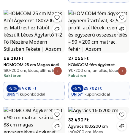
68 010 Ft
27 055 Ft
HOMCOM 25 cm Magas Acél
HOMCOM fém ágykeret
180×200 cm, léces, állítható
90×200 cm, lamellás, léces
Ágykeret 180x200 cm-es
ágyneműtartóval, 32,5 cm
Raktáron
Raktáron
Mattreshez Fából készült Léces
profil, acél lécek, csendes és
Ágytartó 1-2 Fő Részére
egyszerű összeszerelés – 90 ×
-5 %
64 610 Ft
-5 %
25 702 Ft
Modern Stílusban Fekete |
200 cm matrac, fehér | Aosom
UNI5
kuponkóddal
UNI5
kuponkóddal
Aosom
33 490 Ft
Ágyrács 160x200 cm
160×200 cm, léces