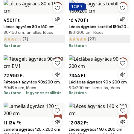
TOP 7
4501 Ft
16 470 Ft
Léces ágyrács 80 x 160 cm
Léces ágyrács textillel 180x200
80×160 cm, lamellás, léces
180×200 cm, léces
cm
(7)
(23)
Raktáron
Raktáron
72 950 Ft
7344 Ft
Rétegelt ágyrács 90x200 cm
Léclábas ágyrács 90 x 200 cm
90×196 cm, léces
90×200 cm, lamellás, léces
EMI
Raktáron
Ingyenes szállítás
Raktáron
11 134 Ft
12 082 Ft
Lamella ágyrács 120 x 200 cm
Léces ágyrács 140 x 200 cm