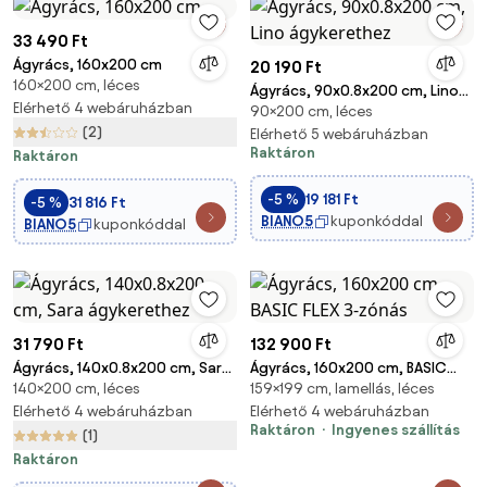
33 490 Ft
Ágyrács, 160x200 cm
20 190 Ft
160×200 cm, léces
Ágyrács, 90x0.8x200 cm, Lino
Elérhető 4 webáruházban
90×200 cm, léces
ágykerethez
(2)
Elérhető 5 webáruházban
Raktáron
Raktáron
-5 %
19 181 Ft
-5 %
31 816 Ft
BIANO5
kuponkóddal
BIANO5
kuponkóddal
31 790 Ft
132 900 Ft
Ágyrács, 140x0.8x200 cm, Sara
Ágyrács, 160x200 cm, BASIC
140×200 cm, léces
159×199 cm, lamellás, léces
ágykerethez
FLEX 3-zónás
Elérhető 4 webáruházban
Elérhető 4 webáruházban
Raktáron
Ingyenes szállítás
(1)
Raktáron