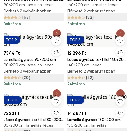
90×200 cm, lamellás, léces
160×200 cm, lamellás, léces
cm
Elérhető 2 webáruházban
Elérhető 2 webáruházban
(65)
(32)
Raktáron
Raktáron
TOP 9
TOP 3
7344 Ft
12 296 Ft
Lamella ágyrács 90x200 cm
Léces ágyrács textillel 140x200
90×200 cm, lamellás, léces
140×200 cm, léces
cm
Elérhető 3 webáruházban
Elérhető 2 webáruházban
(20)
(52)
Raktáron
Raktáron
TOP 10
TOP 8
7220 Ft
14 687 Ft
Léces ágyrács textillel 80x200
Lamella ágyrács 180x200 cm
80×200 cm, lamellás, léces
180×200 cm, lamellás
cm