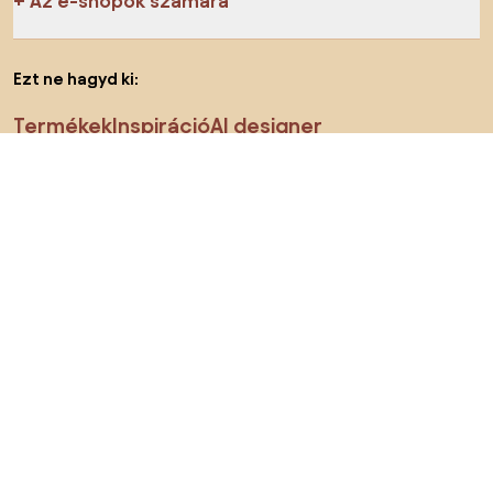
Az e-shopok számára
Ezt ne hagyd ki:
Termékek
Inspiráció
AI designer
Megtalálsz minket a közösségi hálózatokon is
Sütik
Adatvédelmi politika
Használati feltételek
Ország megváltoztatása
© 2026 Biano kft.