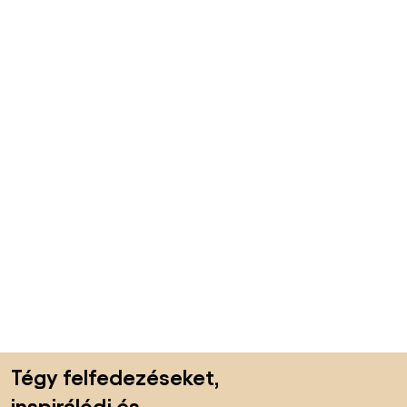
Lábléc kihagyása, ugrás az oldal elejére
Tégy felfedezéseket,