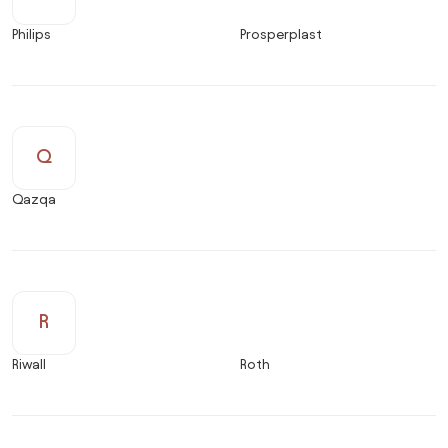
Philips
Prosperplast
Q
Qazqa
R
Riwall
Roth