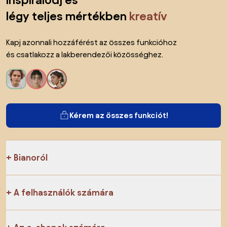
inspirálódj és
légy teljes mértékben
kreatív
Kapj azonnali hozzáférést az összes funkcióhoz
és csatlakozz a lakberendezői közösséghez.
Kérem az összes funkciót!
Bianoról
A felhasználók számára