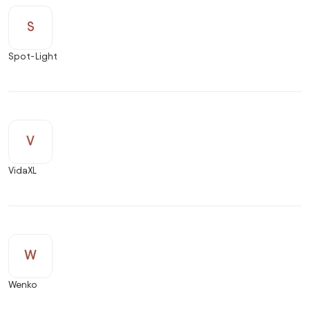
S
Spot-Light
V
VidaXL
W
Wenko