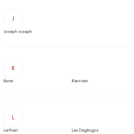
J
Joseph Joseph
K
Keter
Klarstein
L
Leifheit
Les Deglingos