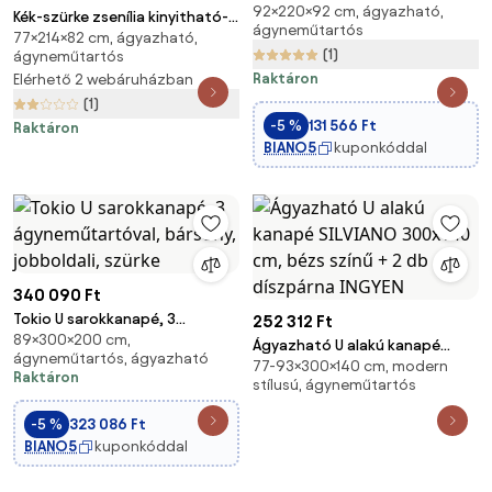
92×220×92 cm, ágyazható,
műbőr, sötétszürke - fehér
Kék-szürke zsenília kinyitható-
ágyneműtartós
77×214×82 cm, ágyazható,
tárolóhelyes kanapé 214 cm
(1)
ágyneműtartós
Fulgeo – ELTAP
Raktáron
Elérhető 2 webáruházban
(1)
-5 %
131 566 Ft
Raktáron
BIANO5
kuponkóddal
340 090 Ft
Tokio U sarokkanapé, 3
252 312 Ft
89×300×200 cm,
ágyneműtartóval, bársony,
Ágyazható U alakú kanapé
ágyneműtartós, ágyazható
jobboldali, szürke
77-93×300×140 cm, modern
SILVIANO 300x140 cm, bézs
Raktáron
stílusú, ágyneműtartós
színű + 2 db díszpárna INGYEN
-5 %
323 086 Ft
BIANO5
kuponkóddal