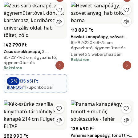
113 890 Ft
Hewlet kanapéágy, szövet
85-92×220×58-75 cm,
anyag, hab töltet, barna
142 790 Ft
ágyazható, ágyneműtartós
Zeus sarokkanapé, 2
Elérhető 3 webáruházban
85×231×140 cm, ágyazható,
ágyneműtartóval, döntött
Raktáron
ágyneműtartós
kartámasz, kordbársony,
Raktáron
univerzális oldal, hab töltet,
zöld
-5 %
135 651 Ft
BIANO5
kuponkóddal
138 490 Ft
Panama kanapéágy, fonott +
282 990 Ft