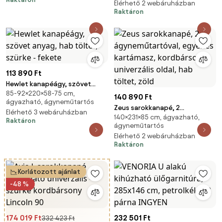
(610649)
Elérhető 2 webáruházban
Raktáron
113 890 Ft
Hewlet kanapéágy, szövet
85-92×220×58-75 cm,
anyag, hab töltet, szürke -
140 890 Ft
ágyazható, ágyneműtartós
fekete
Zeus sarokkanapé, 2
Elérhető 3 webáruházban
140×231×85 cm, ágyazható,
ágyneműtartóval, egyenes
Raktáron
ágyneműtartós
kartámasz, kordbársony,
Elérhető 2 webáruházban
univerzális oldal, hab töltet,
Raktáron
zöld
Korlátozott ajánlat
-48 %
174 019 Ft
232 501 Ft
332 423 Ft