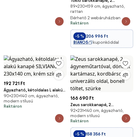
Tokio sarokkanapé, 2
89×230×159 cm, ágyazható,
ágyneműtartóval, kordbársony,
rattan
jobboldali, bézs
Elérhető 2 webáruházban
Raktáron
-5 %
206 996 Ft
BIANO5
kuponkóddal
192 721 Ft
Ágyazható, kétoldalas L alakú
90×230×140 cm, ágyazható,
kanapé SILVIANO 230x140 cm,
166 690 Ft
modern stílusú
krém színű
Zeus sarokkanapé, 2
Raktáron
92×231×140 cm, ágyazható,
ágyneműtartóval, döntött
modern stílusú
kartámasz, kordbársony,
Raktáron
univerzális oldal, bonell töltet,
szürke
-5 %
158 356 Ft