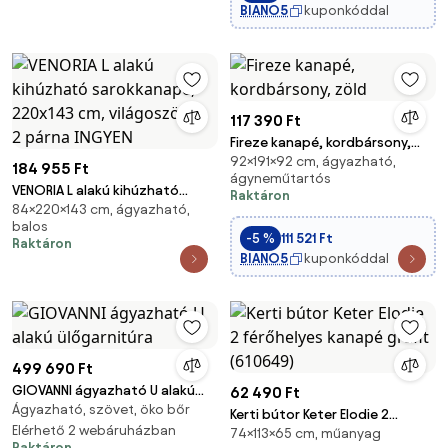
BIANO5
kuponkóddal
117 390 Ft
Fireze kanapé, kordbársony,
92×191×92 cm, ágyazható,
zöld
184 955 Ft
ágyneműtartós
VENORIA L alakú kihúzható
Raktáron
84×220×143 cm, ágyazható,
sarokkanapé, 220x143 cm,
balos
világoszöld + 2 párna INGYEN
-5 %
111 521 Ft
Raktáron
BIANO5
kuponkóddal
499 690 Ft
GIOVANNI ágyazható U alakú
62 490 Ft
Ágyazható, szövet, öko bőr
ülőgarnitúra
Kerti bútor Keter Elodie 2
Elérhető 2 webáruházban
74×113×65 cm, műanyag
férőhelyes kanapé grafit
Raktáron