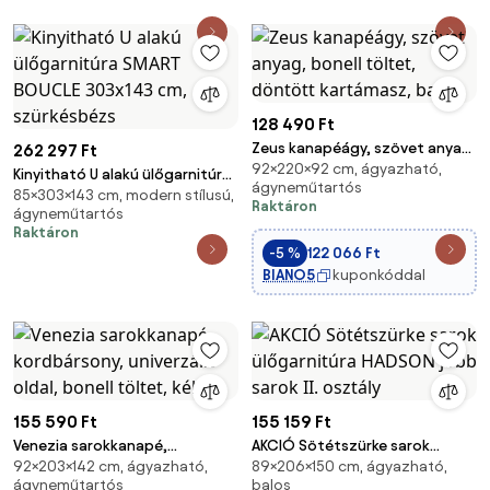
128 490 Ft
Zeus kanapéágy, szövet anyag,
262 297 Ft
92×220×92 cm, ágyazható,
bonell töltet, döntött
Kinyitható U alakú ülőgarnitúra
ágyneműtartós
kartámasz, barna
85×303×143 cm, modern stílusú,
SMART BOUCLE 303x143 cm,
Raktáron
ágyneműtartós
szürkésbézs
Raktáron
-5 %
122 066 Ft
BIANO5
kuponkóddal
155 590 Ft
155 159 Ft
Venezia sarokkanapé,
AKCIÓ Sötétszürke sarok
92×203×142 cm, ágyazható,
89×206×150 cm, ágyazható,
kordbársony, univerzális oldal,
ülőgarnitúra HADSON jobb
ágyneműtartós
balos
bonell töltet, kék
sarok II. osztály