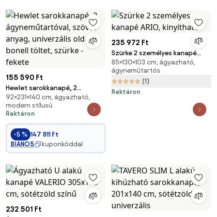
235 972 Ft
Szürke 2 személyes kanapé
85×130×103 cm, ágyazható,
ARIO, kinyitható
ágyneműtartós
155 590 Ft
(1)
Hewlet sarokkanapé, 2
Raktáron
92×231×140 cm, ágyazható,
ágyneműtartóval, szövet
modern stílusú
anyag, univerzális oldal, bonell
Raktáron
töltet, szürke - fekete
-5 %
147 811 Ft
BIANO5
kuponkóddal
232 501 Ft