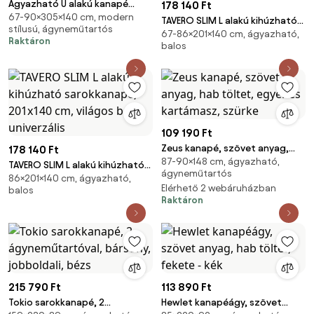
Ágyazható U alakú kanapé
178 140 Ft
67-90×305×140 cm, modern
VALERIO 305x140 cm, sötétzöld
TAVERO SLIM L alakú kihúzható
stílusú, ágyneműtartós
színű
67-86×201×140 cm, ágyazható,
sarokkanapé, 201x140 cm,
Raktáron
balos
sötétzöld, univerzális
109 190 Ft
Zeus kanapé, szövet anyag,
178 140 Ft
87-90×148 cm, ágyazható,
hab töltet, egyenes
TAVERO SLIM L alakú kihúzható
ágyneműtartós
kartámasz, szürke
86×201×140 cm, ágyazható,
sarokkanapé, 201x140 cm,
Elérhető 2 webáruházban
balos
világos bézs, univerzális
Raktáron
215 790 Ft
113 890 Ft
Tokio sarokkanapé, 2
Hewlet kanapéágy, szövet