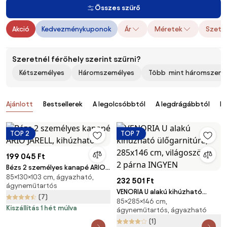
Összes szűrő
Akció
Kedvezménykuponok
Ár
Méretek
Szett
Szeretnél férőhely szerint szűrni?
Kétszemélyes
Háromszemélyes
Több mint háromszemé
Termékek
Ajánlott
Bestsellerek
A legolcsóbbtól
A legdrágábbtól
Ér
TOP 2
TOP 7
199 045 Ft
Bézs 2 személyes kanapé ARIO
85×130×103 cm, ágyazható,
JARELL, kihúzható
232 501 Ft
ágyneműtartós
VENORIA U alakú kihúzható
(7)
85×285×146 cm,
ülőgarnitúra, 285x146 cm,
Kiszállítás 1 hét múlva
ágyneműtartós, ágyazható
világoszöld + 2 párna INGYEN
(1)