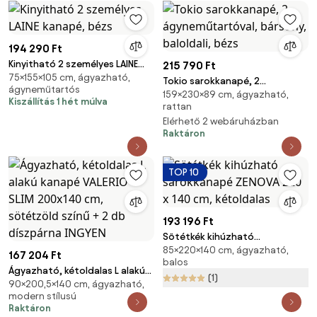
194 290 Ft
Kinyitható 2 személyes LAINE
215 790 Ft
75×155×105 cm, ágyazható,
kanapé, bézs
Tokio sarokkanapé, 2
ágyneműtartós
159×230×89 cm, ágyazható,
ágyneműtartóval, bársony,
Kiszállítás 1 hét múlva
rattan
baloldali, bézs
Elérhető 2 webáruházban
Raktáron
TOP 10
193 196 Ft
Sötétkék kihúzható
85×220×140 cm, ágyazható,
sarokkanapé ZENOVA 220 x 140
167 204 Ft
balos
cm, kétoldalas
Ágyazható, kétoldalas L alakú
(1)
90×200,5×140 cm, ágyazható,
kanapé VALERIO SLIM 200x140
modern stílusú
cm, sötétzöld színű + 2 db
Raktáron
díszpárna INGYEN