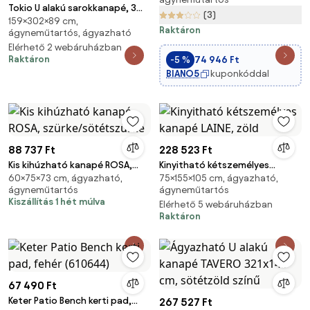
Tokio U alakú sarokkanapé, 3
(3)
159×302×89 cm,
ágyneműtartóval, bársony,
Raktáron
ágyneműtartós, ágyazható
univerzális oldal, bézs
Elérhető 2 webáruházban
Raktáron
-5 %
74 946 Ft
BIANO5
kuponkóddal
88 737 Ft
228 523 Ft
Kis kihúzható kanapé ROSA,
Kinyitható kétszemélyes
60×75×73 cm, ágyazható,
75×155×105 cm, ágyazható,
szürke/sötétszürke
kanapé LAINE, zöld
ágyneműtartós
ágyneműtartós
Kiszállítás 1 hét múlva
Elérhető 5 webáruházban
Raktáron
67 490 Ft
Keter Patio Bench kerti pad,
267 527 Ft