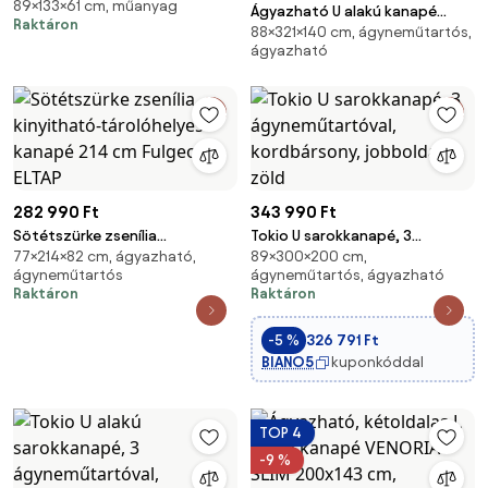
89×133×61 cm, műanyag
fehér (610644)
Ágyazható U alakú kanapé
Raktáron
88×321×140 cm, ágyneműtartós,
TAVERO 321x140 cm, sötétzöld
ágyazható
színű
282 990 Ft
343 990 Ft
Sötétszürke zsenília
Tokio U sarokkanapé, 3
77×214×82 cm, ágyazható,
89×300×200 cm,
kinyitható-tárolóhelyes kanapé
ágyneműtartóval, kordbársony,
ágyneműtartós
ágyneműtartós, ágyazható
214 cm Fulgeo – ELTAP
jobboldali, zöld
Raktáron
Raktáron
-5 %
326 791 Ft
BIANO5
kuponkóddal
TOP 4
-9 %