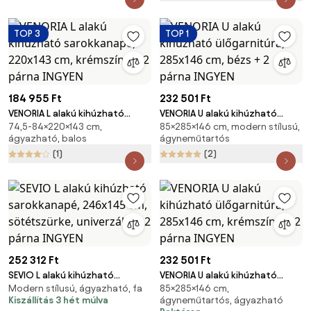
TOP 3
TOP 1
184 955 Ft
232 501 Ft
VENORIA L alakú kihúzható
VENORIA U alakú kihúzható
74,5-84×220×143 cm,
85×285×146 cm, modern stílusú,
sarokkanapé, 220x143 cm,
ülőgarnitúra, 285x146 cm, bézs
ágyazható, balos
ágyneműtartós
krémszínű + 2 párna INGYEN
+ 2 párna INGYEN
(1)
(2)
252 312 Ft
232 501 Ft
SEVIO L alakú kihúzható
VENORIA U alakú kihúzható
Modern stílusú, ágyazható, fa
85×285×146 cm,
sarokkanapé, 246x145 cm,
ülőgarnitúra, 285x146 cm,
Kiszállítás 3 hét múlva
ágyneműtartós, ágyazható
sötétszürke, univerzális + 2
krémszínű + 2 párna INGYEN