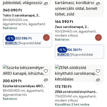
340 090 Ft
Tokio U sarokkanapé, 3
89×300×200 cm,
ágyneműtartóval, bársony,
164 590 Ft
ágyneműtartós, ágyazható
jobboldali, világosszürke
Zeus sarokkanapé, 2
Raktáron
92×231×140 cm, ágyazható,
ágyneműtartóval, egyenes
modern stílusú
kartámasz, kordbársony,
-5 %
323 086 Ft
Raktáron
univerzális oldal, bonell töltet,
BIANO5
kuponkóddal
zöld
-5 %
156 361 Ft
BIANO5
kuponkóddal
200 629 Ft
Szürke kétszemélyes ARIO
172 751 Ft
85×130×103 cm, ágyazható,
kanapé, kihúzható
ZENA sötétzöld kinyitható
ágyneműtartós
73×200×141 cm, ágyazható,
sarokkanapé, kétoldalas
Raktáron
modern stílusú
Kiszállítás 2 hét múlva