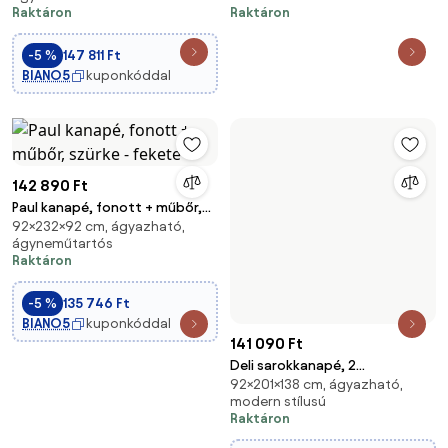
Raktáron
Raktáron
-5 %
147 811 Ft
BIANO5
kuponkóddal
142 890 Ft
Paul kanapé, fonott + műbőr,
92×232×92 cm, ágyazható,
szürke - fekete
141 090 Ft
ágyneműtartós
Deli sarokkanapé, 2
Raktáron
92×201×138 cm, ágyazható,
ágyneműtartóval, szövet
modern stílusú
anyag, univerzális oldal, bonell
-5 %
135 746 Ft
Raktáron
töltet, fekete
BIANO5
kuponkóddal
-5 %
134 036 Ft
BIANO5
kuponkóddal
-5 %