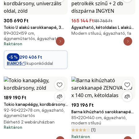
305 690 Ft
165 144 Ft
181 765 Ft
Tokio U alakú sarokkanapé, 3
Ágyazható, kétoldalas L alakú
89×302×159 cm,
Modern stílusú, ágyazható, fa
ágyneműtartóval, kordbársony,
kanapé VENORIA SLIM 200x143
ágyneműtartós, ágyazható
univerzális oldal, zöld
cm, petrolkék színű + 2 db
Raktáron
díszpárna INGYEN
-5 %
290 406 Ft
BIANO5
kuponkóddal
189 190 Ft
Tokio kanapéágy, kordbársony,
193 196 Ft
92-96×222×78 cm, ágyazható,
zöld
Barna kihúzható sarokkanapé
ágyneműtartós
85×220×140 cm, ágyazható,
ZENOVA 220 x 140 cm,
Elérhető 2 webáruházban
modern stílusú
kétoldalas
Raktáron
(1)
Raktáron