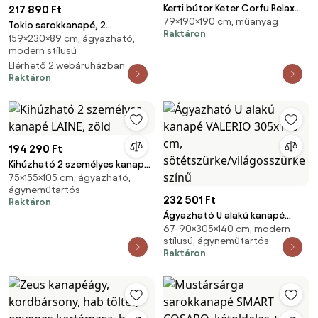
Kerti bútor Keter Corfu Relax
217 890 Ft
79×190×190 cm, műanyag
sarokkanapé, grafitszürke
Tokio sarokkanapé, 2
Raktáron
(610357)
159×230×89 cm, ágyazható,
ágyneműtartóval, kordbársony,
modern stílusú
jobboldali, zöld
Elérhető 2 webáruházban
Raktáron
194 290 Ft
Kihúzható 2 személyes kanapé
75×155×105 cm, ágyazható,
LAINE, zöld
ágyneműtartós
232 501 Ft
Raktáron
Ágyazható U alakú kanapé
67-90×305×140 cm, modern
VALERIO 305x140 cm,
stílusú, ágyneműtartós
sötétszürke/világosszürke
Raktáron
színű