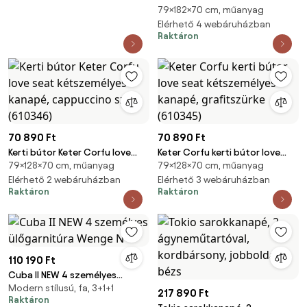
79×182×70 cm, műanyag
seat max három személyes
kanapé, barna (610376)
Elérhető 4 webáruházban
Raktáron
70 890 Ft
70 890 Ft
Kerti bútor Keter Corfu love
Keter Corfu kerti bútor love
79×128×70 cm, műanyag
79×128×70 cm, műanyag
seat kétszemélyes kanapé,
seat kétszemélyes kanapé,
cappuccino szín (610346)
Elérhető 2 webáruházban
grafitszürke (610345)
Elérhető 3 webáruházban
Raktáron
Raktáron
110 190 Ft
Cuba II NEW 4 személyes
Modern stílusú, fa, 3+1+1
ülőgarnitúra Wenge N
217 890 Ft
Raktáron