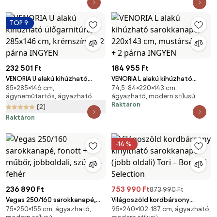
TOP 9
232 501 Ft
184 955 Ft
VENORIA U alakú kihúzható
VENORIA L alakú kihúzható
85×285×146 cm,
74,5-84×220×143 cm,
ülőgarnitúra, 285x146 cm,
sarokkanapé, 220x143 cm,
ágyneműtartós, ágyazható
ágyazható, modern stílusú
krémszínű + 2 párna INGYEN
mustársárga + 2 párna INGYEN
Raktáron
(2)
Raktáron
-14 %
236 890 Ft
753 990 Ft
873 990 Ft
Vegas 250/160 sarokkanapé,
Világoszöld kordbársony
75×250×155 cm, ágyazható,
95×240×102-187 cm, ágyazható,
fonott + műbőr, jobboldali,
kinyitható sarokkanapé (jobb