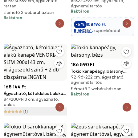
159×230×89 cm, ágyazható,
85×220×92 cm, ágyazható,
ágyneműtartóval, bársony,
anyag, hab töltet, fekete - kék
rattan
ágyneműtartós
jobboldali, bézs
Raktáron
Elérhető 2 webáruházban
Raktáron
-5 %
108 196 Ft
BIANO5
kuponkóddal
186 590 Ft
Tokio kanapéágy, bársony,
92-96×222 cm, ágyazható,
bézs
ágyneműtartós
165 144 Ft
Elérhető 2 webáruházban
Ágyazható, kétoldalas L alakú
Raktáron
84×200×143 cm, ágyazható,
kanapé VENORIA SLIM 200x143
balos
cm, világoszöld színű + 2 db
(1)
díszpárna INGYEN