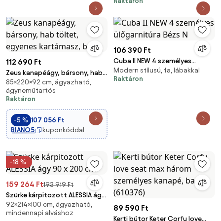
Raktáron
párna INGYEN
106 390 Ft
Cuba II NEW 4 személyes
112 690 Ft
Modern stílusú, fa, lábakkal
ülőgarnitúra Bézs N
Zeus kanapéágy, bársony, hab
Raktáron
85×220×92 cm, ágyazható,
töltet, egyenes kartámasz,
ágyneműtartós
bézs
Raktáron
-5 %
107 056 Ft
BIANO5
kuponkóddal
-18 %
159 264 Ft
193 919 Ft
Szürke kárpitozott ALESSIA ágy
92×214×100 cm, ágyazható,
90 x 200 cm
89 590 Ft
mindennapi alváshoz
Kerti bútor Keter Corfu love