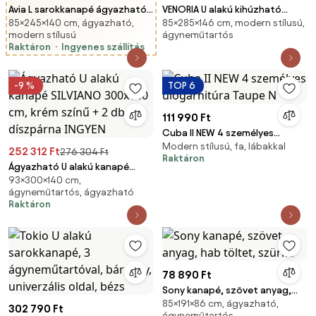
Avia L sarokkanapé ágyazható
VENORIA U alakú kihúzható
85×245×140 cm, ágyazható,
85×285×146 cm, modern stílusú,
univerzális - szürke
ülőgarnitúra, 285x146 cm,
modern stílusú
ágyneműtartós
kordbársony Lincoln 90
petrolkék + 2 párna INGYEN
Raktáron
Ingyenes szállítás
-9 %
TOP 6
111 990 Ft
Cuba II NEW 4 személyes
Modern stílusú, fa, lábakkal
ülőgarnitúra Taupe N
252 312 Ft
276 304 Ft
Raktáron
Ágyazható U alakú kanapé
93×300×140 cm,
SILVIANO 300x140 cm, krém
ágyneműtartós, ágyazható
színű + 2 db díszpárna INGYEN
Raktáron
78 890 Ft
Sony kanapé, szövet anyag,
85×191×86 cm, ágyazható,
hab töltet, szürke
302 790 Ft
ágyneműtartós