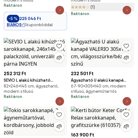
modern stílusú
modern stílusú
szürke - fehér
oldali) Tori – Bonami Selection
Raktáron
(1)
Raktáron
-5 %
225 046 Ft
BIANO5
kuponkóddal
252 312 Ft
232 501 Ft
SEVIO L alakú kihúzható
Ágyazható U alakú kanapé
82×246×145 cm, ágyazható,
67-90×305×140 cm, modern
sarokkanapé, 246x145 cm,
VALERIO 305x140 cm,
modern stílusú
stílusú, ágyneműtartós
palackzöld, univerzális + 2
világosszürke/bézs színű
Raktáron
Raktáron
párna INGYEN
163 900 Ft