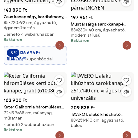
143 890 Ft
Zeus kanapéágy, kordbársony,
197 951 Ft
85×220×92 cm, ágyazható,
hab töltet, egyenes
Mustársárga sarokkanapé
ágyneműtartós
kartámasz, bézs
83×230×140 cm, ágyazható,
SMART COSARO, kétoldalas + 2
Elérhető 4 webáruházban
modern stílusú
párna INGYEN
Raktáron
Raktáron
-5 %
136 696 Ft
BIANO5
kuponkóddal
163 900 Ft
Keter California háromüléses
209 838 Ft
72×199×68 cm, műanyag,
kerti bútor kanapé, grafit
TAVERO L alakú kihúzható
műrattan
(610086)
88×251×140 cm, ágyazható,
sarokkanapé, 251x140 cm,
Elérhető 2 webáruházban
balos
világos bézs, univerzális
Raktáron