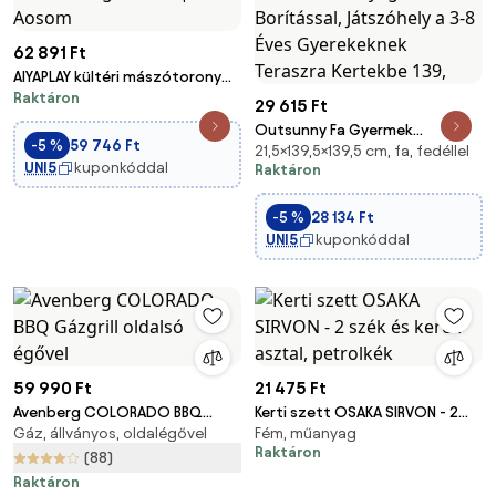
62 891 Ft
AIYAPLAY kültéri mászótorony
Raktáron
húzódzkodó rúddal — 3–8
29 615 Ft
éveseknek, max. 150 kg, fekete |
Outsunny Fa Gyermek
Aosom
-5 %
59 746 Ft
21,5×139,5×139,5 cm, fa, fedéllel
Homokozó Nyolcszögletű
UNI5
kuponkóddal
Raktáron
Homokozó Poliészter és Nem
Szőtt Anyag Borítással,
-5 %
28 134 Ft
Játszóhely a 3-8 Éves
UNI5
kuponkóddal
Gyerekeknek Teraszra Kertekbe
139,
59 990 Ft
21 475 Ft
Avenberg COLORADO BBQ
Kerti szett OSAKA SIRVON - 2
Gáz, állványos, oldalégővel
Fém, műanyag
Gázgrill oldalsó égővel
szék és kerek asztal, petrolkék
Raktáron
(88)
Raktáron