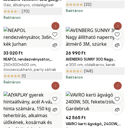
(22)
Gáz, állványos, oldalégővel
rozsdamentes acélból, oldalsó
Raktáron
égővel
(70)
Raktáron
33 020 Ft
26 990 Ft
NEAPOL rendezvénysátor,
AVENBERG SUNNY 300 Nagy
250×300×600 cm,
⌀ 300 cm, oldalkaros, kerek
3x6m, kék Jurhan
állítható napernyő, átmérő 3M,
összecsukható, party sátrak
szürke
(148)
(1)
Raktáron
Raktáron
42 565 Ft
VAVRO kerti ágvágó, 2400W,