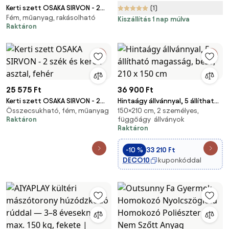
db 31 mm
Kerti szett OSAKA SIRVON - 2
(1)
Fém, műanyag, rakásolható
szék és kerek asztal, szürke-
Kiszállítás 1 nap múlva
Raktáron
barna
25 575 Ft
36 900 Ft
Kerti szett OSAKA SIRVON - 2
Hintaágy állvánnyal, 5 állítható
Összecsukható, fém, műanyag
150×210 cm, 2 személyes,
szék és kerek asztal, fehér
magasság, bézs, 210 x 150 cm
Raktáron
függőágy állványok
Raktáron
-10 %
33 210 Ft
DECO10
kuponkóddal