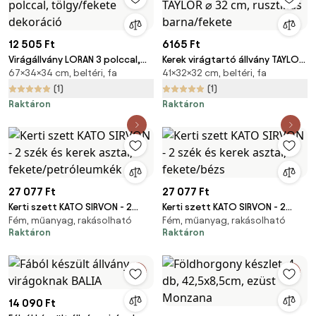
12 505 Ft
6165 Ft
Virágállvány LORAN 3 polccal,
Kerek virágtartó állvány TAYLOR
67×34×34 cm, beltéri, fa
41×32×32 cm, beltéri, fa
tölgy/fekete dekoráció
⌀ 32 cm, rusztikus barna/fekete
(1)
(1)
Raktáron
Raktáron
27 077 Ft
27 077 Ft
Kerti szett KATO SIRVON - 2
Kerti szett KATO SIRVON - 2
Fém, műanyag, rakásolható
Fém, műanyag, rakásolható
szék és kerek asztal,
szék és kerek asztal,
Raktáron
Raktáron
fekete/petróleumkék
fekete/bézs
14 090 Ft