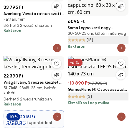
33 795 Ft
Avenberg Veneto rattan szett,
Rattan, fém
barna/bézs
6095 Ft
Elérhető 2 webáruházban
Bama Legno kerti nagy
Raktáron
30×60×25 cm, kültéri, műanyag
térfogatú virágláda
cappuccino, 60 x 30 x 25 cm,
(15)
60 cm
Raktáron
-6 %
22 390 Ft
Virágállvány, 3 részes készlet,
110 890 Ft
117 790 Ft
51-71×18-28×18-28 cm, beltéri,
fém virágpolc
GamesPlanet® Csocsóasztal
kültéri
LEEDS Fekete 140 x 73 cm
(3)
Elérhető 2 webáruházban
Kiszállítás 1 nap múlva
Raktáron
-10 %
20 151 Ft
DECO10
kuponkóddal