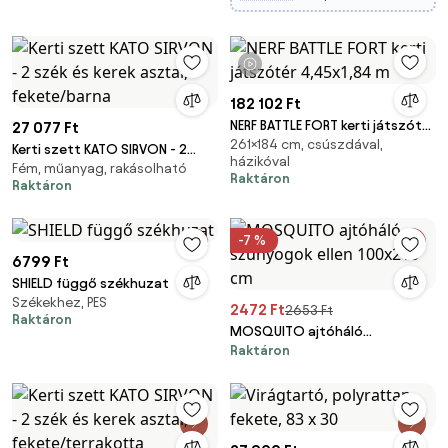
1 videó
182 102 Ft
NERF BATTLE FORT kerti játszótér
27 077 Ft
261×184 cm, csúszdával,
4,45x1,84 m
Kerti szett KATO SIRVON - 2
házikóval
Fém, műanyag, rakásolható
szék és kerek asztal,
Raktáron
Raktáron
fekete/barna
-7 %
6799 Ft
SHIELD függő székhuzat
Székekhez, PES
2472 Ft
2653 Ft
Raktáron
MOSQUITO ajtóháló
Raktáron
szúnyogok ellen 100x210 cm