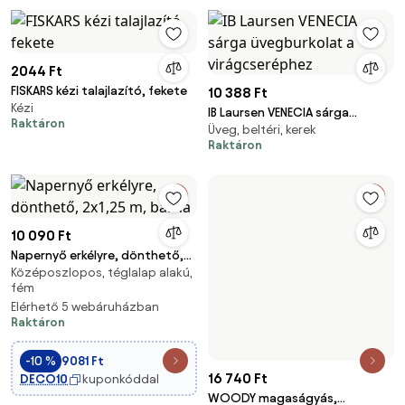
2044 Ft
FISKARS kézi talajlazító, fekete
10 388 Ft
Kézi
IB Laursen VENECIA sárga
Raktáron
Üveg, beltéri, kerek
üvegburkolat a virágcseréphez
Raktáron
10 090 Ft
Napernyő erkélyre, dönthető,
16 740 Ft
Középoszlopos, téglalap alakú,
2x1,25 m, barna
WOODY magaságyás,
fém
25×149×75,6 cm
149x75,6x25cm, antracit
Elérhető 5 webáruházban
Prosperplast
Elérhető 2 webáruházban
Raktáron
(3)
Raktáron
-10 %
9081 Ft
DECO10
kuponkóddal