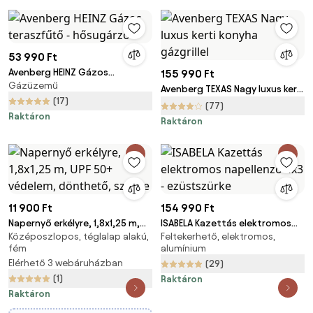
53 990 Ft
Avenberg HEINZ Gázos
155 990 Ft
Gázüzemű
teraszfűtő - hősugárzó
Avenberg TEXAS Nagy luxus kerti
(17)
konyha gázgrillel
(77)
Raktáron
Raktáron
11 900 Ft
154 990 Ft
Napernyő erkélyre, 1,8x1,25 m,
ISABELA Kazettás elektromos
Középoszlopos, téglalap alakú,
Feltekerhető, elektromos,
UPF 50+ védelem, dönthető,
napellenző 4x3 - ezüstszürke
fém
alumínium
szürke
Elérhető 3 webáruházban
(29)
(1)
Raktáron
Raktáron