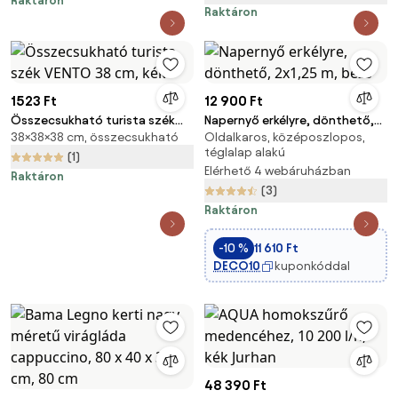
Raktáron
Raktáron
1523 Ft
12 900 Ft
Összecsukható turista szék
Napernyő erkélyre, dönthető,
38×38×38 cm, összecsukható
Oldalkaros, középoszlopos,
VENTO 38 cm, kék
2x1,25 m, bézs
téglalap alakú
(1)
Elérhető 4 webáruházban
Raktáron
(3)
Raktáron
-10 %
11 610 Ft
DECO10
kuponkóddal
48 390 Ft