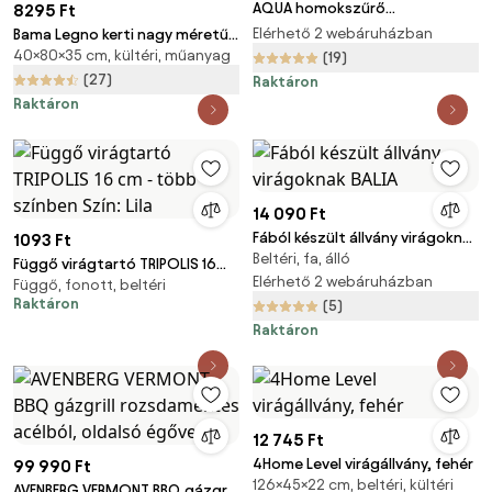
AQUA homokszűrő
8295 Ft
medencéhez, 10 200 l/h, kék
Elérhető 2 webáruházban
Bama Legno kerti nagy méretű
Jurhan
40×80×35 cm, kültéri, műanyag
virágláda cappuccino, 80 x 40 x
(19)
35 cm, 80 cm
(27)
Raktáron
Raktáron
14 090 Ft
Fából készült állvány virágoknak
1093 Ft
Beltéri, fa, álló
BALIA
Függő virágtartó TRIPOLIS 16
Elérhető 2 webáruházban
Függő, fonott, beltéri
cm - több színben Szín: Lila
Raktáron
(5)
Raktáron
12 745 Ft
4Home Level virágállvány, fehér
99 990 Ft
126×45×22 cm, beltéri, kültéri
AVENBERG VERMONT BBQ gázgrill