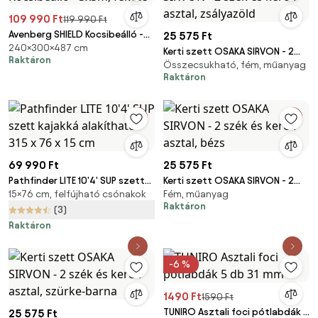
109 990 Ft
119 990 Ft
Avenberg SHIELD Kocsibeálló -
25 575 Ft
240×300×487 cm
3x5m, fekete
Kerti szett OSAKA SIRVON - 2
Raktáron
Összecsukható, fém, műanyag
szék és kerek asztal, zsályazöld
Raktáron
69 990 Ft
25 575 Ft
Pathfinder LITE 10'4' SUP szett
Kerti szett OSAKA SIRVON - 2
15×76 cm, felfújható csónakok
Fém, műanyag
kajakká alakítható 315 x 76 x 15
szék és kerek asztal, bézs
Raktáron
cm
(3)
Raktáron
-6 %
1490 Ft
1590 Ft
TUNIRO Asztali foci pótlabdák 5
25 575 Ft