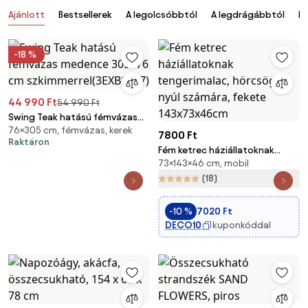
Termékek
Ajánlott
Bestsellerek
A legolcsóbbtól
A legdrágábbtól
Ér
-18 %
44 990 Ft
54 990 Ft
Swing Teak hatású fémvázas
76×305 cm, fémvázas, kerek
medence 305*76 cm
7800 Ft
Raktáron
szkimmerrel(3EXB0647)
Fém ketrec háziállatoknak
73×143×46 cm, mobil
tengerimalac, hörcsög, nyúl
számára, fekete 143x73x46cm
(18)
-10 %
7020 Ft
DECO10
kuponkóddal