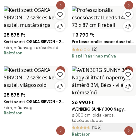
25 575 Ft
113 790 Ft
Kerti szett OSAKA SIRVON - 2
Professzionális csocsóasztal
Fém, műanyag, rakásolható
szék és kerek asztal,
Leeds 140 x 73 x 87 cm Fireball
(2)
Raktáron
mustársárga
Kiszállítás 1 nap múlva
25 575 Ft
Kerti szett OSAKA SIRVON - 2
26 990 Ft
Fém, műanyag
szék és kerek asztal,
AVENBERG SUNNY 300 Nagy
Raktáron
világoszöld
⌀ 300 cm, oldalkaros,
állítható napernyő, átmérő 3M,
középoszlopos
Bézs - világos krémszínű
(105)
Raktáron