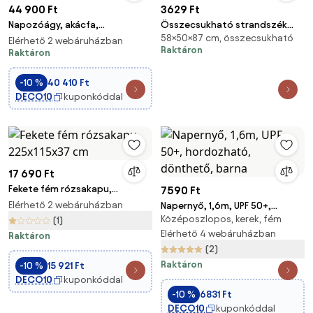
44 900 Ft
3629 Ft
Napozóágy, akácfa,
Összecsukható strandszék
58×50×87 cm, összecsukható
összecsukható, 154 x 60 x 78
SAND FLOWERS, piros
Elérhető 2 webáruházban
Raktáron
cm
Raktáron
-10 %
40 410 Ft
DECO10
kuponkóddal
17 690 Ft
Fekete fém rózsakapu,
7590 Ft
225x115x37 cm
Elérhető 2 webáruházban
Napernyő, 1,6m, UPF 50+,
Középoszlopos, kerek, fém
hordozható, dönthető, barna
(1)
Elérhető 4 webáruházban
Raktáron
(2)
Raktáron
-10 %
15 921 Ft
DECO10
kuponkóddal
-10 %
6831 Ft
DECO10
kuponkóddal