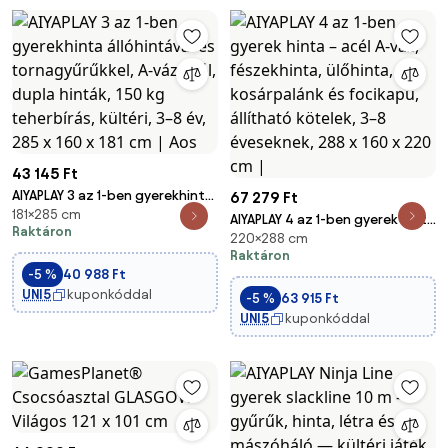
43 145 Ft
AIYAPLAY 3 az 1-ben gyerekhinta
67 279 Ft
181×285 cm
állóhintával és tornagyűrűkkel,
AIYAPLAY 4 az 1-ben gyerek hinta
Raktáron
A-váz acél, dupla hinták, 150 kg
220×288 cm
– acél A-váz, fészekhinta,
teherbírás, kültéri, 3–8 év, 285 x
Raktáron
ülőhinta, kosárpalánk és
-5 %
40 988 Ft
160 x 181 cm | Aos
focikapu, állítható kötelek, 3–8
UNI5
kuponkóddal
-5 %
63 915 Ft
éveseknek, 288 x 160 x 220 cm |
UNI5
kuponkóddal