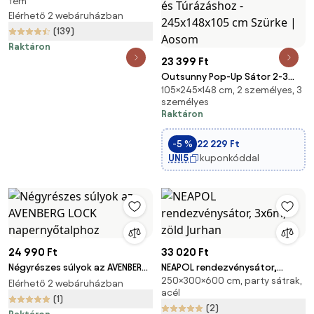
fém
Elérhető 2 webáruházban
(139)
Raktáron
23 399 Ft
Outsunny Pop-Up Sátor 2-3
105×245×148 cm, 2 személyes, 3
Főnek - Vízálló, Hordozható,
személyes
Összecsukható, Ablakkal és
Raktáron
Ajtóval, Horgászathoz és
Túrázáshoz - 245x148x105 cm
-5 %
22 229 Ft
Szürke | Aosom
UNI5
kuponkóddal
24 990 Ft
33 020 Ft
Négyrészes súlyok az AVENBERG
NEAPOL rendezvénysátor,
250×300×600 cm, party sátrak,
LOCK napernyőtalphoz
3x6m, zöld Jurhan
Elérhető 2 webáruházban
acél
(1)
(2)