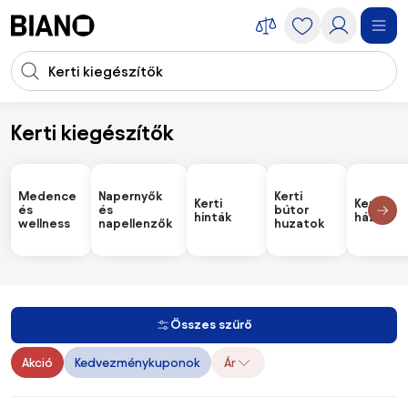
Navigáció kihagyása, ugrás a tartalomra
Keresési bevitel
Tartalom átugrása, ugrás a láblécbe
Kerti kiegészítők
Kiegészítők
Kerti kiegészítők
Medence
Napernyők
Kerti
Kerti
Kerti
és
és
bútor
hinták
házak
wellness
napellenzők
huzatok
Összes szűrő
Akció
Kedvezménykuponok
Ár