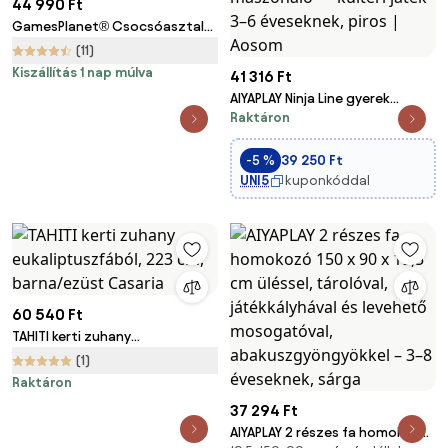
44 990 Ft
GamesPlanet® Csocsóasztal
GLASGOW Világos 121 x 101 cm
(11)
Kiszállítás 1 nap múlva
41 316 Ft
AIYAPLAY Ninja Line gyerek
Raktáron
slackline 10 m — gyűrűk, hinta,
létra és mászóháló — kültéri
játék 3–6 éveseknek, piros |
-5 %
39 250 Ft
Aosom
UNI5
kuponkóddal
60 540 Ft
TAHITI kerti zuhany
eukaliptuszfából, 223 cm,
(1)
barna/ezüst Casaria
Raktáron
37 294 Ft
AIYAPLAY 2 részes fa homokozó