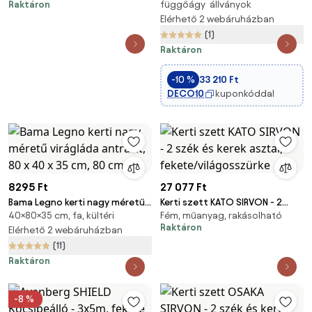
Raktáron
függőágy állványok
színű
Elérhető 2 webáruházban
(1)
Raktáron
-10 %
33 210 Ft
DECO10
kuponkóddal
8295 Ft
27 077 Ft
Bama Legno kerti nagy méretű
Kerti szett KATO SIRVON - 2
40×80×35 cm, fa, kültéri
Fém, műanyag, rakásolható
virágláda antracit, 80 x 40 x 35
szék és kerek asztal,
Raktáron
cm, 80 cm
Elérhető 2 webáruházban
fekete/világosszürke
(11)
Raktáron
-8 %