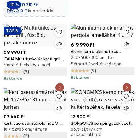
-10 %
10 710 Ft
DECO10
kuponkóddal
TOP 8
619 990 Ft
Alumínium bioklimatikus
59 990 Ft
230×400×300 cm, fém
pergola lamellákkal 4 x 3 M
ITALIA Multifunkciós kerti grill,
Elérhető 2 webáruházban
Füstölő funkcióval, acél
füstölő, pizzakemence
(9)
(9)
Raktáron
Raktáron
57 440 Ft
12 900 Ft
Kerti szerszámtároló ház M,
SONGMICS kempingszék szett
181×162×86 cm, fém, fa
86,5×51,5×97 cm,
162x86x181 cm, antracit Jurhan
(2 db), összecsukható kültéri
összecsukható
székek, fekete
(2)