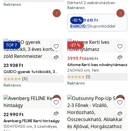
Elérhető 2 webáruházban
Raktáron
Raktáron
-10 %
11 610 Ft
BIANO10
kuponkóddal
TOP 7
-27 %
3995 Ft
5495 Ft
4Home Kerti íves növénytámasz
23 938 Ft
240×140 cm, fém
QUIDO gyerek futóbicikli, 3
(1)
éves kortól, zöld Rennmeister
(5)
Raktáron
Raktáron
22 990 Ft
Avenberg FELINE Kerti hintaágy
150×170×120 cm, 3 személyes,