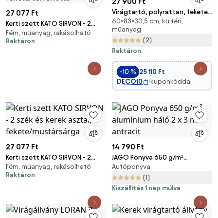
27 900 Ft
Virágtartó, polyrattan, fekete,
27 077 Ft
60×83×30,5 cm, kültéri,
83 x 30
Kerti szett KATO SIRVON - 2
műanyag
Fém, műanyag, rakásolható
szék és kerek asztal,
(2)
Raktáron
fekete/terrakotta
Raktáron
-10 %
25 110 Ft
DECO10
kuponkóddal
27 077 Ft
14 790 Ft
Kerti szett KATO SIRVON - 2
JAGO Ponyva 650 g/m²
Fém, műanyag, rakásolható
Autóponyva
szék és kerek asztal,
alumínium háló 2 x 3 m antracit
Raktáron
fekete/mustársárga
(1)
Kiszállítás 1 nap múlva