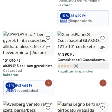
19,5×150×90 cm, fa, fedéllel
150 x 90 x 19,5 cm üléssel,
Raktáron
tárolóval, játékkályhával és
levehető mosogatóval,
-5 %
35 429 Ft
abakuszgyöngyökkel – 3–8
UNI5
kuponkóddal
éveseknek, sárga
41 390 Ft
GamesPlanet® Csocsóasztal
151 016 Ft
GLASGOW 121 x 101 cm fekete
AIYAPLAY 5 az 1-ben gyerek hinta
(6)
Csúszdával
csúszdával – állítható ülések,
Kiszállítás 1 nap múlva
Raktáron
fészek- és hevederhinta |
Aosom
-5 %
143 465 Ft
UNI5
kuponkóddal