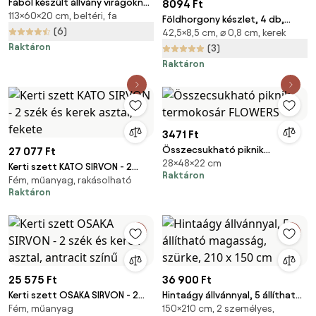
Fából készült állvány virágoknak
8094 Ft
113×60×20 cm, beltéri, fa
BALIA
Földhorgony készlet, 4 db,
(6)
42,5×8,5 cm, ⌀ 0,8 cm, kerek
42,5x8,5cm, ezüst Monzana
Raktáron
(3)
Raktáron
3471 Ft
Összecsukható piknik
27 077 Ft
28×48×22 cm
termokosár FLOWERS
Kerti szett KATO SIRVON - 2
Raktáron
Fém, műanyag, rakásolható
szék és kerek asztal, fekete
Raktáron
25 575 Ft
36 900 Ft
Kerti szett OSAKA SIRVON - 2
Hintaágy állvánnyal, 5 állítható
Fém, műanyag
150×210 cm, 2 személyes,
szék és kerek asztal, antracit
magasság, szürke, 210 x 150 cm