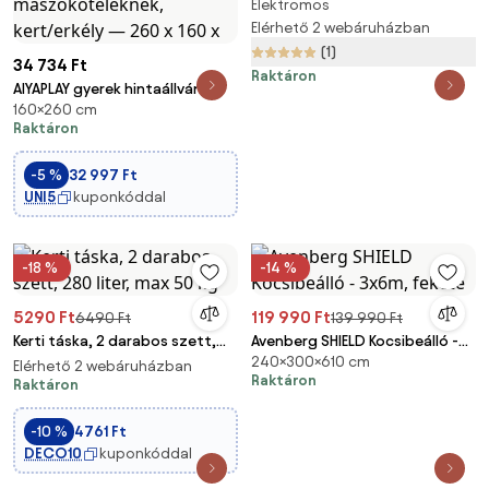
Elektromos
50l, fekete/zöld Gardebruk
Elérhető 2 webáruházban
(1)
34 734 Ft
Raktáron
AIYAPLAY gyerek hintaállvány,
160×260 cm
acél A-váz 2 hinta számára, 150
Raktáron
kg teherbírás, alkalmas
ülőkének, kosárnak és
-5 %
32 997 Ft
mászóköteleknek, kert/erkély
UNI5
kuponkóddal
— 260 x 160 x
-18 %
-14 %
5290 Ft
119 990 Ft
6490 Ft
139 990 Ft
Kerti táska, 2 darabos szett,
Avenberg SHIELD Kocsibeálló -
240×300×610 cm
280 liter, max 50 kg
3x6m, fekete
Elérhető 2 webáruházban
Raktáron
Raktáron
-10 %
4761 Ft
DECO10
kuponkóddal