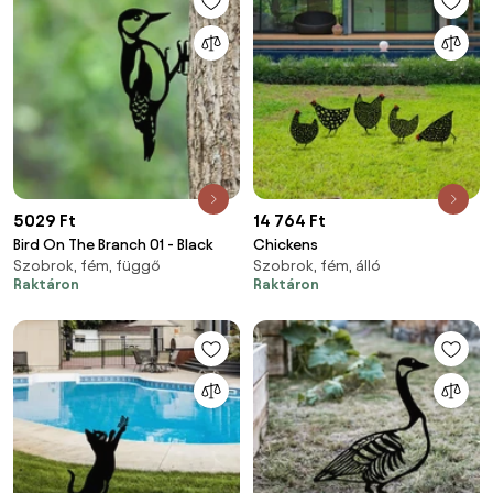
5029 Ft
14 764 Ft
Bird On The Branch 01 - Black
Chickens
Szobrok, fém, függő
Szobrok, fém, álló
Raktáron
Raktáron