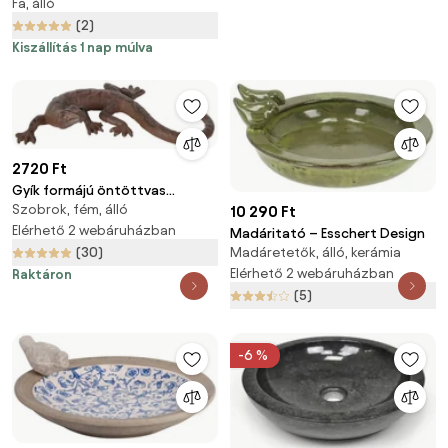
Fa, álló
(2)
Kiszállítás 1 nap múlva
2720 Ft
Gyík formájú öntöttvas
Szobrok, fém, álló
dekoráció, hosszúság 19,5 cm -
10 290 Ft
Esschert Design
Elérhető 2 webáruházban
Madáritató – Esschert Design
(30)
Madáretetők, álló, kerámia
Elérhető 2 webáruházban
Raktáron
(5)
-6 %