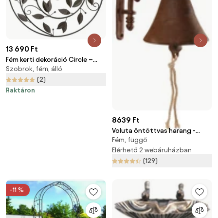
13 690 Ft
Fém kerti dekoráció Circle –
Szobrok, fém, álló
Garden Pleasure
(2)
Raktáron
8639 Ft
Voluta öntöttvas harang -
Fém, függő
Esschert Design
Elérhető 2 webáruházban
(129)
-11 %