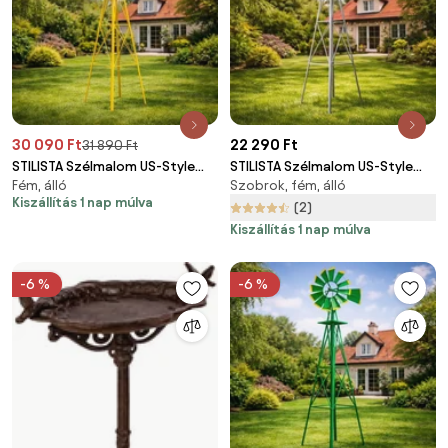
30 090 Ft
22 290 Ft
31 890 Ft
STILISTA Szélmalom US-Style
STILISTA Szélmalom US-Style
Fém, álló
Szobrok, fém, álló
245 cm sárga
245 cm szürke
Kiszállítás 1 nap múlva
(2)
Kiszállítás 1 nap múlva
-6 %
-6 %