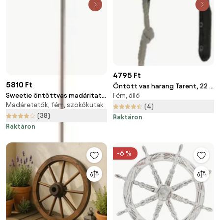
4795 Ft
5810 Ft
Öntött vas harang Tarent, 22 x
Sweetie öntöttvas madáritató
Fém, álló
9 x 8 cm
Madáretetők, fém, szökőkutak
- Escchert Design
(4)
(38)
Raktáron
Raktáron
-6 %