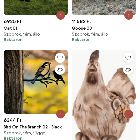
6925 Ft
11 582 Ft
Cat 01
Goose 03
Szobrok, fém, álló
Szobrok, fém, álló
Raktáron
Raktáron
6344 Ft
Bird On The Branch 02 - Black
Szobrok, fém, függő
Raktáron