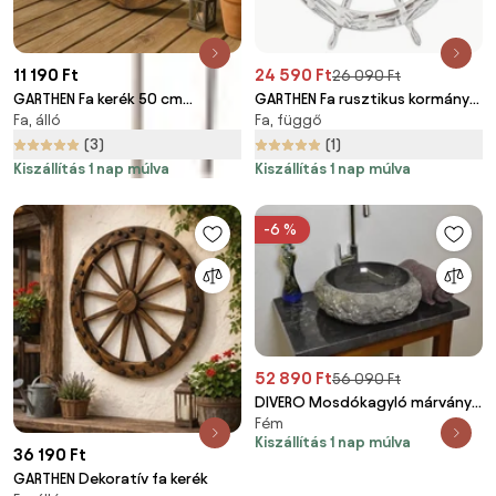
11 190 Ft
24 590 Ft
26 090 Ft
GARTHEN Fa kerék 50 cm
GARTHEN Fa rusztikus kormány
Fa, álló
Fa, függő
stílusos rusztikus dekoráció
60 cm
(3)
(1)
Kiszállítás 1 nap múlva
Kiszállítás 1 nap múlva
-6 %
52 890 Ft
56 090 Ft
DIVERO Mosdókagyló márvány
Fém
Black Ø42
Kiszállítás 1 nap múlva
36 190 Ft
GARTHEN Dekoratív fa kerék