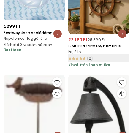
5299 Ft
Bestway úszó szolárlámpa
Napelemes, függő, álló
22 190 Ft
25 390 Ft
Elérhető 3 webáruházban
GARTHEN Kormány rusztikus
Raktáron
Fa, álló
dekoráció 80 cm
(2)
Kiszállítás 1 nap múlva