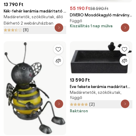
13 790 Ft
55 190 Ft
58 590 Ft
Kék-fehér kerámia madáritató -
DIVERO Mosdókagyló márvány
Madáretetők, szökőkutak, álló
Esschert Design
Függő
fekete
Elérhető 2 webáruházban
Kiszállítás 1 nap múlva
(8)
13 590 Ft
Eve fekete kerámia madáritató
Madáretetők, szökőkutak,
- Esschert Design
függő
(2)
Raktáron