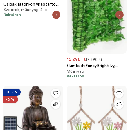
Csigák fatönkön virágtartó,
Szobrok, műanyag, álló
magnézium
Raktáron
15 290 Ft
17 390 Ft
Blumfeldt Fency Bright Ivy,
Műanyag
világoszöld, borostyán, kerítés,
Raktáron
védelmet nyújt a kíváncsi
tekintetekkel és a széllel
szemben, 300 x 100 cm
TOP 4
-6 %