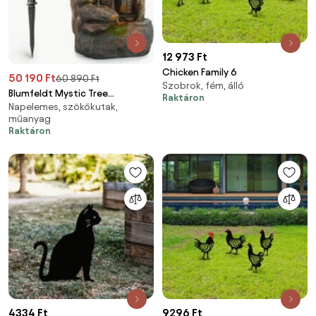
12 973 Ft
Chicken Family 6
50 190 Ft
60 890 Ft
Szobrok, fém, álló
Blumfeldt Mystic Tree
Raktáron
Napelemes, szökőkutak,
napelemes kút LED világítással,
műanyag
poliészter gyanta
Raktáron
4334 Ft
9296 Ft