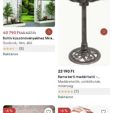
40 790 Ft
45 637 Ft
Boltív kúszónövényekhez Mira -
Szobrok, fém, álló
Garden Pleasure
(5)
Raktáron
23 190 Ft
Barna kerti madáritató -
Madáretetők, szökőkutak,
Garden Pleasure
műanyag
(7)
Raktáron
-6 %
-6 %