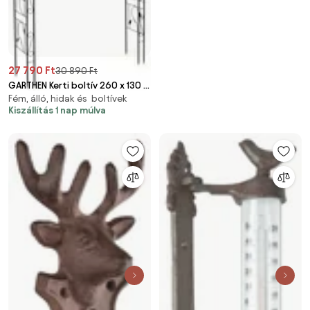
27 790 Ft
30 890 Ft
GARTHEN Kerti boltív 260 x 130 x
Fém, álló, hidak és boltívek
38 cm
Kiszállítás 1 nap múlva