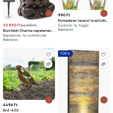
990 Ft
Kismadaras tavaszi fa ajtódísz,
60 890 Ft
64 590 Ft
Szobrok, fa, függő
2 darabos csomag
Raktáron
Blumfeldt Dharma napelemes
Napelemes, fa, szökőkutak
szökőkút LED, 48 x 72 x 41 cm
Raktáron
(Sz x M x Mé) Polyresin
TOP 6
4496 Ft
Bird -A 03