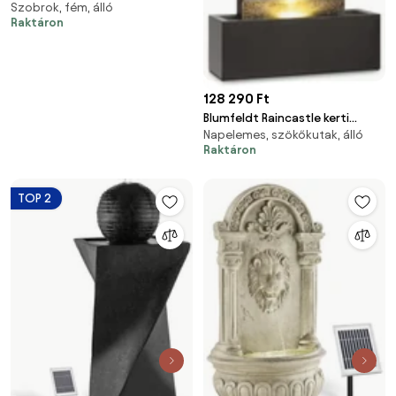
Szobrok, fém, álló
Raktáron
128 290 Ft
Blumfeldt Raincastle kerti
Napelemes, szökőkutak, álló
szökőkút 12 LED, 8W, IPX8
Raktáron
beltéri és kültéri használatra
TOP 2