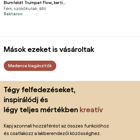
Blumfeldt Trumpet Flow, kerti
Fém, szökőkutak, álló
szökőkút, 8 W, horganyzott
Raktáron
fém, LED diódák
Mások ezeket is vásároltak
Medence kiegészítők
Lábléc kihagyása, ugrás az oldal elejére
Tégy felfedezéseket,
inspirálódj és
légy teljes mértékben
kreatív
Kapj azonnali hozzáférést az összes funkcióhoz
és csatlakozz a lakberendezői közösséghez.