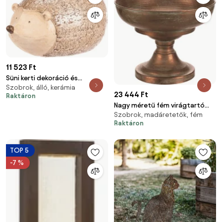
11 523 Ft
Süni kerti dekoráció és
Szobrok, álló, kerámia
virágtartó – magnézium
23 444 Ft
Raktáron
Nagy méretű fém virágtartó
Szobrok, madáretetők, fém
madár mintával réz színben
Raktáron
TOP 5
-7 %