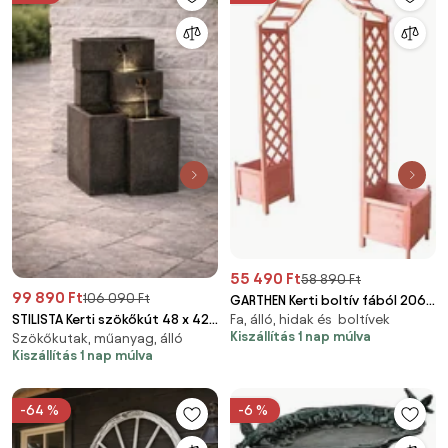
55 490 Ft
58 890 Ft
99 890 Ft
106 090 Ft
GARTHEN Kerti boltív fából 206 x
Fa, álló, hidak és boltívek
STILISTA Kerti szökőkút 48 x 42
100 cm
Kiszállítás 1 nap múlva
Szökőkutak, műanyag, álló
x 76 cm vízlépcsők
Kiszállítás 1 nap múlva
-64 %
-6 %