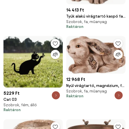
14 413 Ft
Tyúk alakú virágtartó kaspó fa
Szobrok, fa, műanyag
mintázatú magnéziumból
Raktáron
12 968 Ft
Nyúl virágtartó, magnézium, fa
Szobrok, fa, műanyag
dekor
5229 Ft
Raktáron
Cat 03
Szobrok, fém, álló
Raktáron