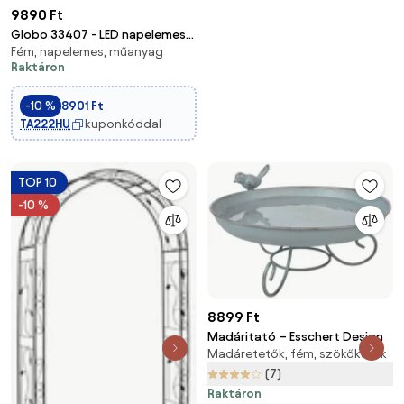
9890 Ft
Globo 33407 - LED napelemes
Fém, napelemes, műanyag
lámpa SOLAR LED/0,06W IP44
Raktáron
-10 %
8901 Ft
TA222HU
kuponkóddal
TOP 10
-10 %
8899 Ft
Madáritató – Esschert Design
Madáretetők, fém, szökőkutak
(7)
Raktáron