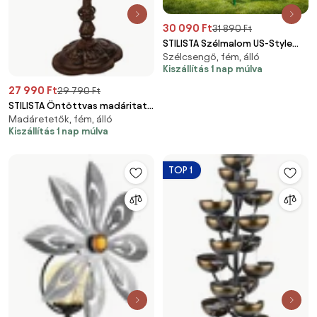
30 090 Ft
31 890 Ft
STILISTA Szélmalom US-Style
Szélcsengő, fém, álló
245 cm zöld
Kiszállítás 1 nap múlva
27 990 Ft
29 790 Ft
STILISTA Öntöttvas madáritató
Madáretetők, fém, álló
45 x 35 cm antik barna
Kiszállítás 1 nap múlva
TOP 1