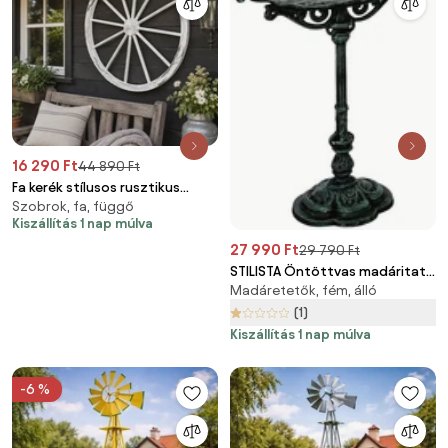
16 290 Ft
44 890 Ft
Fa kerék stílusos rusztikus
Szobrok, fa, függő
dekoráció 90 cm
Kiszállítás 1 nap múlva
27 990 Ft
29 790 Ft
STILISTA Öntöttvas madáritató
Madáretetők, fém, álló
45 x 29 cm antik zöld
(1)
Kiszállítás 1 nap múlva
-6 %