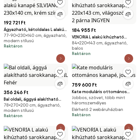
192 721 Ft
Ágyazható, kétoldalas L alakú
184 955 Ft
77-90×230×140 cm, ágyazható,
kanapé SILVIANO 230x140 cm,
VENORIA L alakú kihúzható
modern stílusú
krém színű
84×220×143 cm, ágyazható,
sarokkanapé, 220x143 cm,
Raktáron
balos
világoszöld + 2 párna INGYEN
Raktáron
759 600 Ft
Kate moduláris ottomános
356 246 Ft
Jobbos, szövet, több mint
kanapé, jobbos
Bal oldali, ággyá alakítható
háromszemélyes
78×270×200 cm, ágyazható,
sarokkanapé TIL Fehér
Elérhető 2 webáruházban
modern stílusú
Raktáron
Raktáron