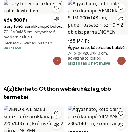
464 500 Ft
Gary fehér sarokkanapé balos
70×260×165 cm, ágyazható,
kivitelben
modern stílusú
165 144 Ft
Elérhető 4 webáruházban
Ágyazható, kétoldalas L alakú
Raktáron
74,5-84×200×143 cm,
kanapé VENORIA SLIM 200x143
ágyazható, balos
cm, púderrózsaszín színű + 2
Kiszállítás 3 hét múlva
db díszpárna INGYEN
A(z) Elerheto Otthon webáruház legjobb
termékei