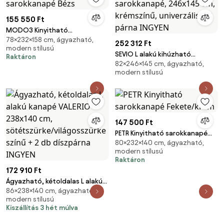
155 550 Ft
MODO3 Kinyitható
78×232×158 cm, ágyazható,
sarokkanapé Bézs
252 312 Ft
modern stílusú
SEVIO L alakú kihúzható
Raktáron
82×246×145 cm, ágyazható,
sarokkanapé, 246x145 cm,
modern stílusú
krémszínű, univerzális + 2 párna
INGYEN
147 500 Ft
PETR Kinyitható sarokkanapé
80×232×140 cm, ágyazható,
Fekete/krém
modern stílusú
Raktáron
172 910 Ft
Ágyazható, kétoldalas L alakú
86×238×140 cm, ágyazható,
kanapé VALERIO 238x140 cm,
modern stílusú
sötétszürke/világosszürke
Kiszállítás 3 hét múlva
színű + 2 db díszpárna INGYEN