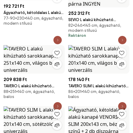
192 721 Ft
Ágyazható, kétoldalas L alakú
252 312 Ft
77-90×230×140 cm, ágyazható,
kanapé SILVIANO 230x140 cm,
SEVIO L alakú kihúzható
modern stílusú
mustár színű
82×246×145 cm, ágyazható,
sarokkanapé, 246x145 cm,
modern stílusú
palackzöld, univerzális + 2
Raktáron
párna INGYEN
209 838 Ft
178 140 Ft
TAVERO L alakú kihúzható
TAVERO SLIM L alakú kihúzható
88×251×140 cm, ágyazható,
86×201×140 cm, ágyazható,
sarokkanapé, 251x140 cm,
sarokkanapé, 201x140 cm,
balos
balos
világos bézs, univerzális
világos bézs, univerzális