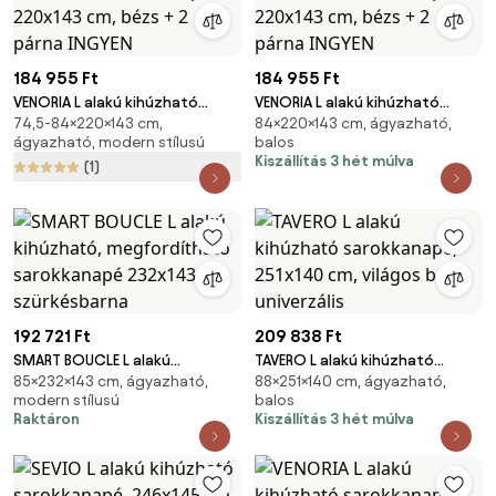
184 955 Ft
184 955 Ft
VENORIA L alakú kihúzható
VENORIA L alakú kihúzható
74,5-84×220×143 cm,
84×220×143 cm, ágyazható,
sarokkanapé, 220x143 cm, bézs
sarokkanapé, 220x143 cm, bézs
ágyazható, modern stílusú
balos
+ 2 párna INGYEN
+ 2 párna INGYEN
Kiszállítás 3 hét múlva
(1)
192 721 Ft
209 838 Ft
SMART BOUCLE L alakú
TAVERO L alakú kihúzható
85×232×143 cm, ágyazható,
88×251×140 cm, ágyazható,
kihúzható, megfordítható
sarokkanapé, 251x140 cm,
modern stílusú
balos
sarokkanapé 232x143 cm,
világos bézs, univerzális
Raktáron
Kiszállítás 3 hét múlva
szürkésbarna