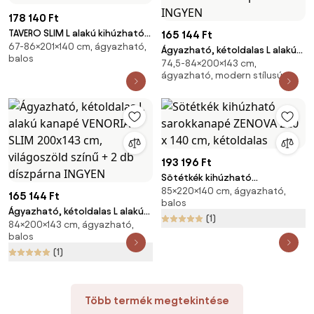
178 140 Ft
TAVERO SLIM L alakú kihúzható
165 144 Ft
67-86×201×140 cm, ágyazható,
sarokkanapé, 201x140 cm,
Ágyazható, kétoldalas L alakú
balos
sötétzöld, univerzális
74,5-84×200×143 cm,
kanapé VENORIA SLIM 200x143
ágyazható, modern stílusú
cm, bézs színű + 2 db
díszpárna INGYEN
193 196 Ft
Sötétkék kihúzható
85×220×140 cm, ágyazható,
sarokkanapé ZENOVA 220 x 140
165 144 Ft
balos
cm, kétoldalas
Ágyazható, kétoldalas L alakú
(1)
84×200×143 cm, ágyazható,
kanapé VENORIA SLIM 200x143
balos
cm, világoszöld színű + 2 db
(1)
díszpárna INGYEN
Több termék megtekintése