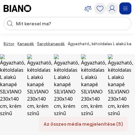
Navigáció kihagyása, ugrás a tartalomra
Keresési bevitel
Tartalom átugrása, ugrás a láblécbe
Bútor
Kanapék
Sarokkanapék
Ágyazható, kétoldalas L alakú kan
Az összes média megjelenítése (5)