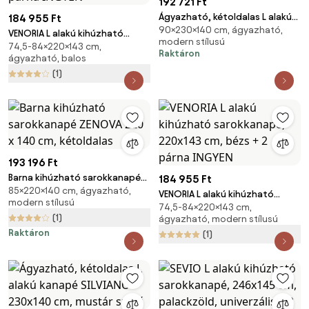
192 721 Ft
Ágyazható, kétoldalas L alakú
184 955 Ft
90×230×140 cm, ágyazható,
kanapé SILVIANO 230x140 cm,
VENORIA L alakú kihúzható
modern stílusú
krém színű
74,5-84×220×143 cm,
sarokkanapé, 220x143 cm,
Raktáron
ágyazható, balos
krémszínű + 2 párna INGYEN
(1)
193 196 Ft
Barna kihúzható sarokkanapé
184 955 Ft
85×220×140 cm, ágyazható,
ZENOVA 220 x 140 cm,
VENORIA L alakú kihúzható
modern stílusú
kétoldalas
74,5-84×220×143 cm,
sarokkanapé, 220x143 cm, bézs
(1)
ágyazható, modern stílusú
+ 2 párna INGYEN
Raktáron
(1)