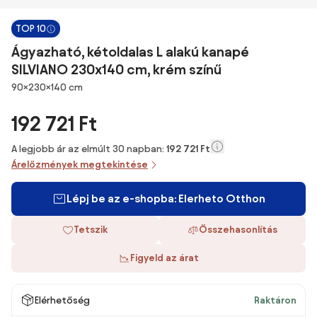
TOP 10
Ágyazható, kétoldalas L alakú kanapé
SILVIANO 230x140 cm, krém színű
Méretek
90×230×140 cm
192 721 Ft
A legjobb ár az elmúlt 30 napban:
192 721 Ft
Árelőzmények megtekintése
Lépj be az e-shopba: Elerheto Otthon
Tetszik
Összehasonlítás
Figyeld az árat
Elérhetőség
Raktáron