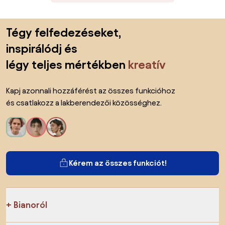
Lábléc kihagyása, ugrás az oldal elejére
Tégy felfedezéseket,
inspirálódj és
légy teljes mértékben
kreatív
Kapj azonnali hozzáférést az összes funkcióhoz
és csatlakozz a lakberendezői közösséghez.
Kérem az összes funkciót!
Bianoról