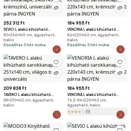
252 312 Ft
184 955 Ft
SEVIO L alakú kihúzható
VENORIA L alakú kihúzható
82×246×145 cm, ágyazható,
84×220×143 cm, ágyazható,
sarokkanapé, 246x145 cm,
sarokkanapé, 220x143 cm,
balos
balos
krémszínű, univerzális + 2 párna
krémszínű + 2 párna INGYEN
Kiszállítás 3 hét múlva
Kiszállítás 3 hét múlva
INGYEN
209 838 Ft
184 955 Ft
TAVERO L alakú kihúzható
VENORIA L alakú kihúzható
88×251×140 cm, ágyazható,
74,5-84×220×143 cm,
sarokkanapé, 251x140 cm,
sarokkanapé, 220x143 cm,
balos
ágyazható, balos
világos bézs, univerzális
krémszínű + 2 párna INGYEN
(1)