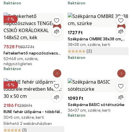
Raktáron
Raktáron
-7 %
1727 Ft
Székpárna OMBRE 38x38 cm,
38×38 cm, székre, kerti
szürke
7528 Ft
8077 Ft
(2)
Feltekerhető napozószivacs
Raktáron
52×148 cm, székre,
TENGERI CSIKÓ KORÁLOKKAL
négyszögletes
148x52 cm, kék
Raktáron
-5 %
1093 Ft
Székpárna BASIC sötétszürke
2186 Ft
2301 Ft
36×37 cm, székre, kerti
RUNE fehér ülőpárna - többféle
Raktáron
30×5 cm, székre, kerti
méretben Méret: 30 x 50 cm
Elérhető 2 webáruházban
(1)