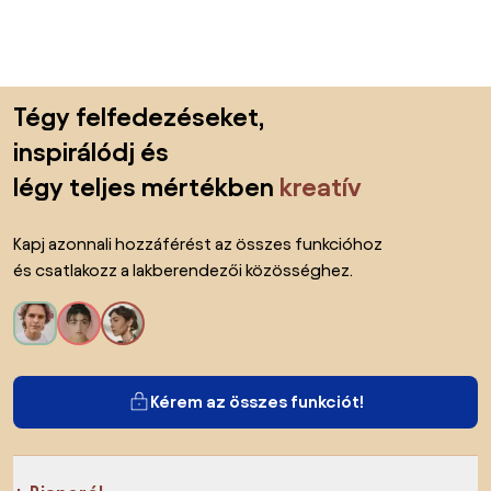
Lábléc kihagyása, ugrás az oldal elejére
Tégy felfedezéseket,
inspirálódj és
légy teljes mértékben
kreatív
Kapj azonnali hozzáférést az összes funkcióhoz
és csatlakozz a lakberendezői közösséghez.
Kérem az összes funkciót!