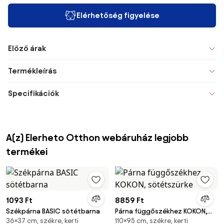
Elérhetőség figyelése
Előző árak
Termékleírás
Specifikációk
A(z) Elerheto Otthon webáruház legjobb
termékei
1093 Ft
8859 Ft
Székpárna BASIC sötétbarna
Párna függőszékhez KOKON,
36×37 cm, székre, kerti
110×95 cm, székre, kerti
sötétszürke