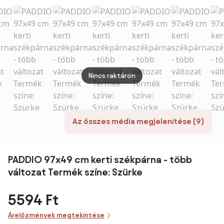
szürke
6 cm
Nincs raktáron
Az összes média megjelenítése (9)
PADDIO 97x49 cm kerti székpárna - több
változat Termék színe: Szürke
5594 Ft
Árelőzmények megtekintése