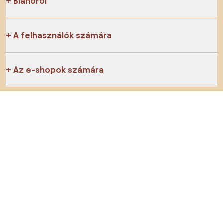
Bianoról
A felhasználók számára
Az e-shopok számára
Ezt ne hagyd ki:
Termékek
Inspiráció
AI designer
Megtalálsz minket a közösségi hálózatokon is
Sütik