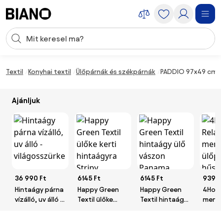
Navigáció kihagyása, ugrás a tartalomra
Keresési bevitel
Tartalom átugrása, ugrás a láblécbe
Textil
Konyhai textil
Ülőpárnák és székpárnák
PADDIO 97x49 cm ke
Ajánljuk
36 990 Ft
6145 Ft
6145 Ft
9395 
Hintaágy párna
Happy Green
Happy Green
4Hom
vízálló, uv álló -
Textil ülőke
Textil hintaágy
memó
világosszürke
kerti hintaágyra
ülő vászon
ülőpá
Stripy
Panama, sötét
géllel