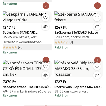
Raktáron
1247 Ft
1247 Ft
Székpárna STANDARD
Székpárna STANDARD fekete
36×39 cm, székre, kerti
36×39 cm, székre, kerti
világosszürke
Elérhető 2 webáruházban
(1)
(6)
Raktáron
Raktáron
7370 Ft
1727 Ft
Napozószivacs TENGERI CSIKÓ
Székre való ülőpárna MAZAKO
49×137 cm, kerti, négyszögletes
38×38 cm, székre, kerti
ÉS KORALL 137x49 cm, kék
38x38 cm, rózsaszín
Raktáron
Raktáron