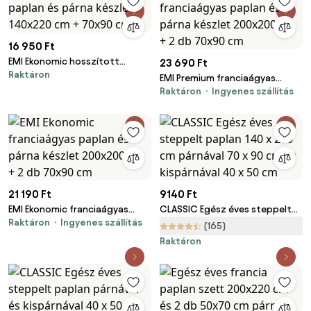
16 950 Ft
EMI Ekonomic hosszított
23 690 Ft
Raktáron
paplan és párna készlet
EMI Premium franciaágyas
140x220 cm + 70x90 cm
Raktáron
Ingyenes szállítás
paplan és párna készlet
200x200 cm + 2 db 70x90 cm
21 190 Ft
9140 Ft
EMI Ekonomic franciaágyas
CLASSIC Egész éves steppelt
Raktáron
Ingyenes szállítás
paplan és párna készlet
paplan 140 x 200 cm párnával
(165)
200x200 cm + 2 db 70x90 cm
70 x 90 cm és kispárnával 40 x
Raktáron
50 cm