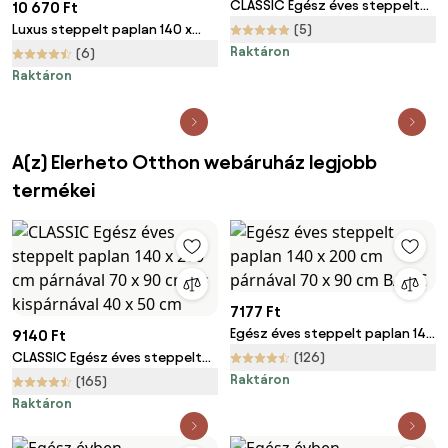
CLASSIC Egész éves steppelt
10 670 Ft
paplan párnával
Luxus steppelt paplan 140 x
(5)
200 cm párnával 70 x 90 cm
Raktáron
(6)
Raktáron
A(z) Elerheto Otthon webáruház legjobb
termékei
7177 Ft
Egész éves steppelt paplan 140
9140 Ft
x 200 cm párnával 70 x 90 cm
CLASSIC Egész éves steppelt
(126)
BASIC
paplan 140 x 200 cm párnával
Raktáron
(165)
70 x 90 cm és kispárnával 40 x
Raktáron
50 cm