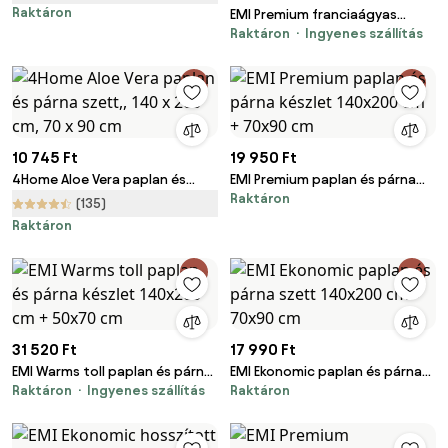
Raktáron
EMI Premium franciaágyas
Raktáron
Ingyenes szállítás
paplan és párna szett 200x220
cm + 2 db 70x90 cm
10 745 Ft
19 950 Ft
4Home Aloe Vera paplan és
EMI Premium paplan és párna
Raktáron
párna szett,, 140 x 200 cm, 70
készlet 140x200 cm + 70x90 cm
(135)
x 90 cm
Raktáron
31 520 Ft
17 990 Ft
EMI Warms toll paplan és párna
EMI Ekonomic paplan és párna
Raktáron
Ingyenes szállítás
Raktáron
készlet 140x200 cm + 50x70 cm
szett 140x200 cm + 70x90 cm