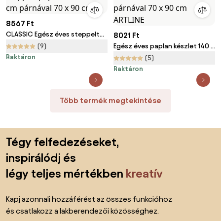
8567 Ft
CLASSIC Egész éves steppelt
8021 Ft
paplan 140 x 200 cm párnával
(9)
Egész éves paplan készlet 140 x
70 x 90 cm
200 cm párnával 70 x 90 cm
Raktáron
(5)
ARTLINE
Raktáron
Több termék megtekintése
Lábléc kihagyása, ugrás az oldal elejére
Tégy felfedezéseket,
inspirálódj és
légy teljes mértékben
kreatív
Kapj azonnali hozzáférést az összes funkcióhoz
és csatlakozz a lakberendezői közösséghez.