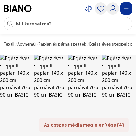
Navigáció kihagyása, ugrás a tartalomra
Keresési bevitel
Tartalom átugrása, ugrás a láblécbe
Textil
Ágynemű
Paplan és párna szettek
Egész éves steppelt pa
Az összes média megjelenítése (4)