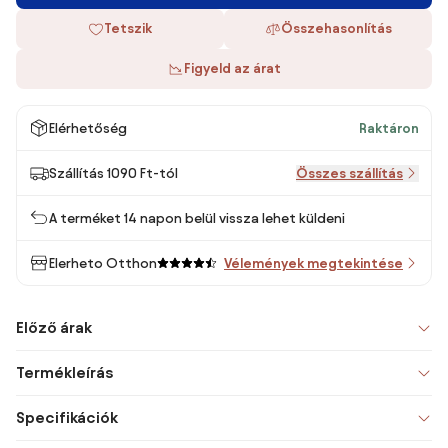
Tetszik
Összehasonlítás
Figyeld az árat
Elérhetőség
Raktáron
Szállítás 1090 Ft-tól
Összes szállítás
A terméket 14 napon belül vissza lehet küldeni
Elerheto Otthon
Vélemények megtekintése
Előző árak
Termékleírás
Specifikációk