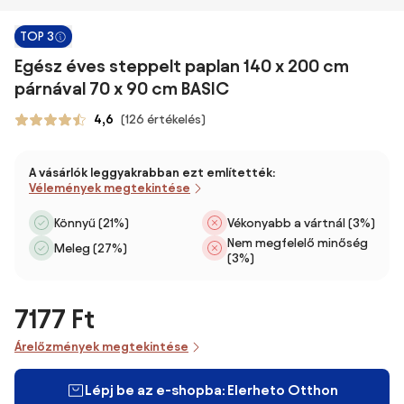
TOP 3
Egész éves steppelt paplan 140 x 200 cm
párnával 70 x 90 cm BASIC
4,6
(126 értékelés)
A vásárlók leggyakrabban ezt említették:
Vélemények megtekintése
Könnyű (21%)
Vékonyabb a vártnál (3%)
Nem megfelelő minőség
Meleg (27%)
(3%)
7177 Ft
Árelőzmények megtekintése
Lépj be az e-shopba: Elerheto Otthon