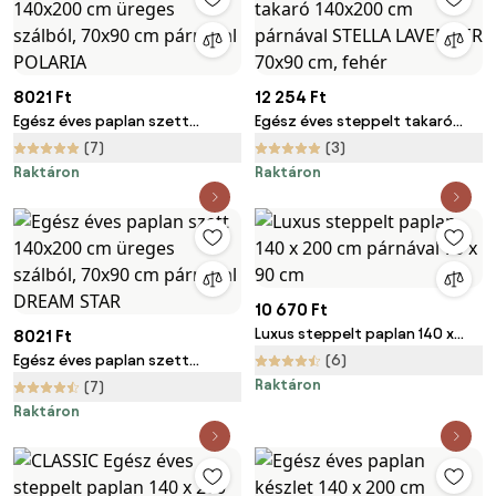
8021 Ft
12 254 Ft
Egész éves paplan szett
Egész éves steppelt takaró
140x200 cm üreges szálból,
140x200 cm párnával STELLA
(7)
(3)
70x90 cm párnával POLARIA
LAVENDER 70x90 cm, fehér
Raktáron
Raktáron
10 670 Ft
Luxus steppelt paplan 140 x
8021 Ft
200 cm párnával 70 x 90 cm
Egész éves paplan szett
(6)
140x200 cm üreges szálból,
Raktáron
(7)
70x90 cm párnával DREAM STAR
Raktáron