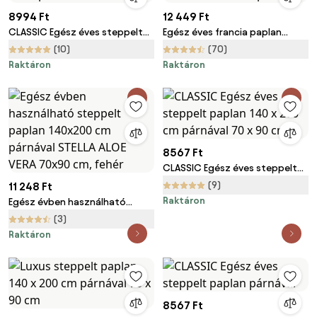
8994 Ft
12 449 Ft
CLASSIC Egész éves steppelt
Egész éves francia paplan
paplan párnával és kispárnával
szett 200x220 cm és 2 db
(10)
(70)
40 x 50 cm
50x70 cm párna
Raktáron
Raktáron
8567 Ft
CLASSIC Egész éves steppelt
paplan 140 x 200 cm párnával
(9)
11 248 Ft
70 x 90 cm
Raktáron
Egész évben használható
steppelt paplan 140x200 cm
(3)
párnával STELLA ALOE VERA
Raktáron
70x90 cm, fehér
8567 Ft