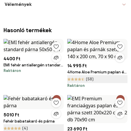
Vélemények
Hasonló termékek
4400 Ft
EMI fehér antiallergén standard
14 995 Ft
Raktáron
párna 50x50 cm
4Home Aloe Premium paplan és
párnák szett, 140 x 200 cm, 70
(58)
x 90 cm
Raktáron
5010 Ft
Fehér babatakaró és párna
(4)
23 690 Ft