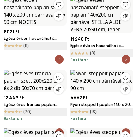
8021 Ft
Egész évben használható
11 248 Ft
paplan szett 140 x 200 cm
(11)
Egész évben használható
párnával 70 x 90 cm NOCTIS
steppelt paplan 140x200 cm
(3)
párnával STELLA ALOE VERA
Raktáron
70x90 cm, fehér
12 449 Ft
6667 Ft
Egész éves francia paplan
Nyári steppelt paplan 140 x 200
szett 200x220 cm és 2 db
cm párnával 70 x 90 cm
(70)
(18)
50x70 cm párna
Raktáron
Raktáron