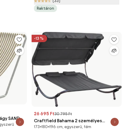
(33)
Raktáron
-13 %
26 695 Ft
30 795 Ft
ágy SAND
Craftfield Bahama 2 személyes
gyszerű
173×180×196 cm, egyszerű, fém
pihenőágy, fekete