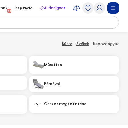
onok
AI designer
Inspiráció
51
Bútor
Székek
Napozóágyak
Műrattan
Párnával
Összes megtekintése