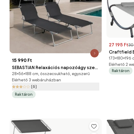
27 195 Ft
30
Craftfield
173×180×196 
pihenőágy,
15 990 Ft
Elérhető 2 
SEBASTIAN Relaxációs napozóágy szett
Raktáron
28×56×188 cm, összecsukható, egyszerű
beállítható kis tetővel - 2db
Elérhető 3 webáruházban
(6)
Raktáron