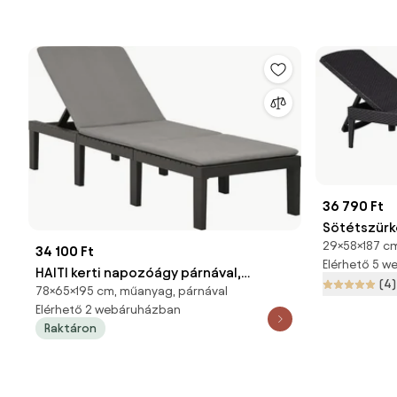
36 790 Ft
Sötétszürk
29×58×187 cm
Jaipur – Ke
34 100 Ft
Elérhető 5 
HAITI kerti napozóágy párnával,
(4)
78×65×195 cm, műanyag, párnával
65×195×78cm, antracit I.P.A.E-
Elérhető 2 webáruházban
Progarden
Raktáron