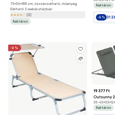
Fejtámlával
75×56×188 cm, összecsukható, műanyag
ellátott pihenőágy, fekete
Raktáron
Napozóágy 
Elérhető 3 webáruházban
Hátlappal, 
(2)
31 2
-5 %
Napozóágy,
Raktáron
-6 %
19 377 Ft
Outsunny 2
35-45×53×12
napozóágy s
Raktáron
háttámlával