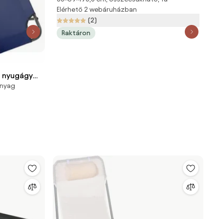
195,5x69x85cm, természetes barna
Elérhető 2 webáruházban
Jurhan
(2)
Raktáron
ó nyugágy
anyag