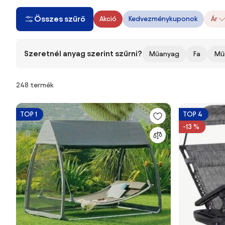
Összes szűrő
Akció
Kedvezménykuponok
Ár
Szeretnél anyag szerint szűrni?
Műanyag
Fa
Mű
Termékek
248 termék
TOP 1
TOP 4
-13 %