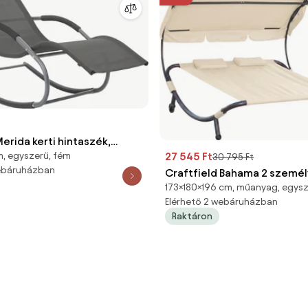
erida kerti hintaszék,
27 545 Ft
, egyszerű, fém
30 795 Ft
 x 63 x 88 cm
webáruházban
Craftfield Bahama 2 szemé
173×180×196 cm, műanyag, egys
pihenőágy, bézs
Elérhető 2 webáruházban
Raktáron