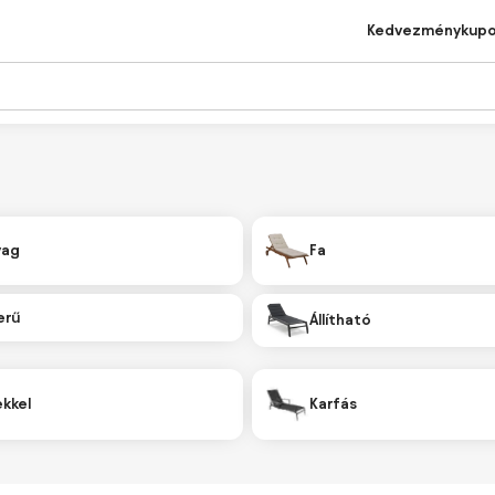
Kedvezménykup
yag
Fa
erű
Állítható
kkel
Karfás