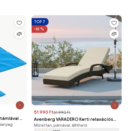
TOP 7
-16 %
51 990 Ft
61 990 Ft
támlával 2
Avenberg VARADERO Kerti relaxációs
űanyag
Műrattan, párnával, állítható
napozóágy - barna/bézs