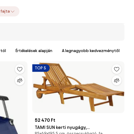
afajta
tól
Értékelések alapján
A legnagyobb kedvezménytől
TOP 5
52 470 Ft
TAMI SUN kerti nyugágy,
85×69×195,5 cm, összecsukható, fa