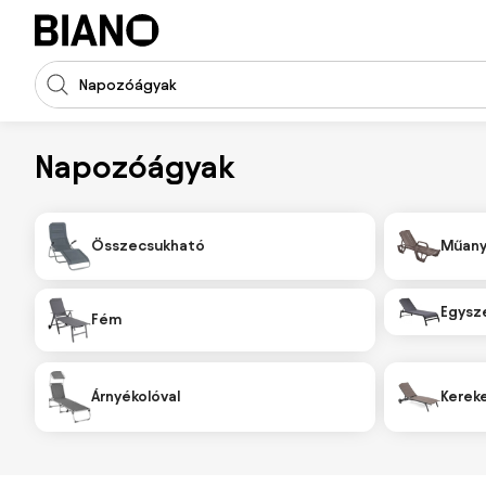
Navigáció kihagyása, ugrás a tartalomra
Keresési bevitel
Tartalom átugrása, ugrás a láblécbe
Napozóágyak
Összecsukható
Műan
Egysz
Fém
Árnyékolóval
Kereke