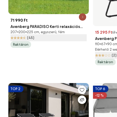
71 990 Ft
Avenberg PARADISO Kerti relaxációs
15 295 Ft
207×200×225 cm, egyszerű, fém
17
nyugágy védőhálóval
(45)
Avenberg P
110×67×90 c
szürke, 67 
Raktáron
Elérhető 2 
(2)
Raktáron
TOP 2
TOP 6
-12 %