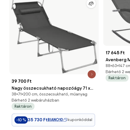
17 645 Ft
Avenberg M
88×63×147 cm
fekete, 147
Elérhető 2 
Raktáron
39 700 Ft
Nagy összecsukható napozóágy 71 x
38×71×200 cm, összecsukható, műanyag
200 x 38 cm, nyugágy napellenzővel,
Elérhető 2 webáruházban
füstszürke
Raktáron
35 730 Ft
BIANO10
kuponkóddal
-10 %