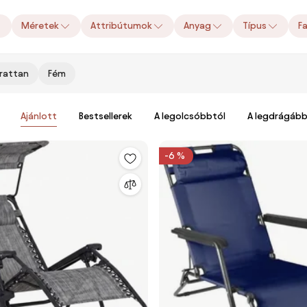
Méretek
Attribútumok
Anyag
Típus
F
rattan
Fém
Ajánlott
Bestsellerek
A legolcsóbbtól
A legdrágább
-6 %