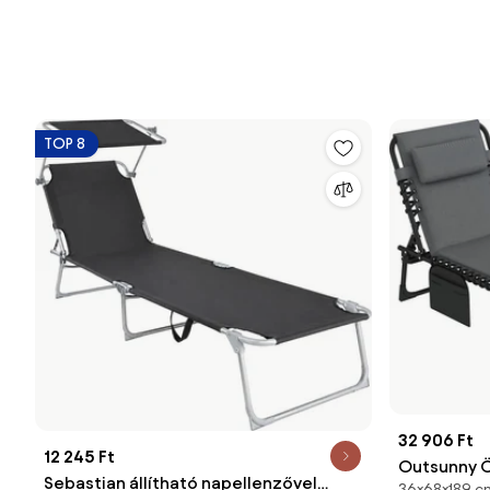
TOP 8
32 906 Ft
12 245 Ft
Outsunny 
Sebastian állítható napellenzővel
36×68×189 c