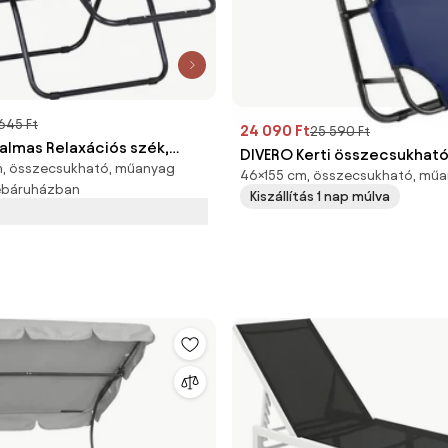
 645 Ft
24 090 Ft
25 590 Ft
almas Relaxációs szék,
DIVERO Kerti összecsukhat
m, összecsukható, műanyag
x 90 x 110cm
46×155 cm, összecsukható, mű
kék
webáruházban
Kiszállítás 1 nap múlva