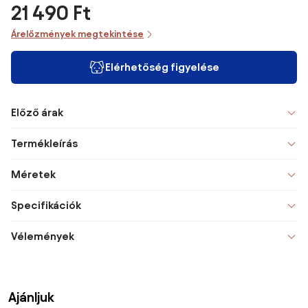
21 490 Ft
Árelőzmények megtekintése
Elérhetőség figyelése
Előző árak
Termékleírás
Méretek
Specifikációk
Vélemények
Ajánljuk