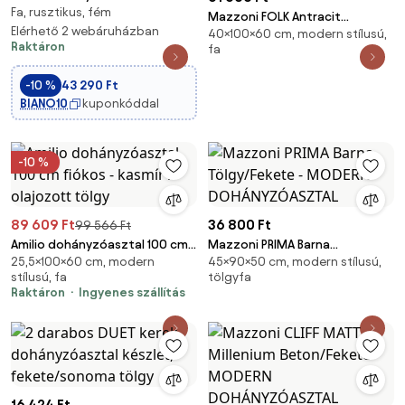
Fa, rusztikus, fém
dohányzóasztal rusztikus
Mazzoni FOLK Antracit
barna és tintafekete színben
Elérhető 2 webáruházban
40×100×60 cm, modern stílusú,
(Sötétszürke)/ Artisan Tölgy -
Raktáron
fa
MODERN DOHÁNYZÓASZTAL
POLCCAL
-10 %
43 290 Ft
BIANO10
kuponkóddal
-10 %
89 609 Ft
36 800 Ft
99 566 Ft
Amilio dohányzóasztal 100 cm
Mazzoni PRIMA Barna
25,5×100×60 cm, modern
45×90×50 cm, modern stílusú,
fiókos - kasmír / olajozott
Tölgy/Fekete - MODERN
stílusú, fa
tölgyfa
tölgy
DOHÁNYZÓASZTAL
Raktáron
Ingyenes szállítás
16 424 Ft