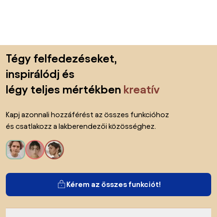
Lábléc kihagyása, ugrás az oldal elejére
Tégy felfedezéseket,
inspirálódj és
légy teljes mértékben
kreatív
Kapj azonnali hozzáférést az összes funkcióhoz
és csatlakozz a lakberendezői közösséghez.
Kérem az összes funkciót!