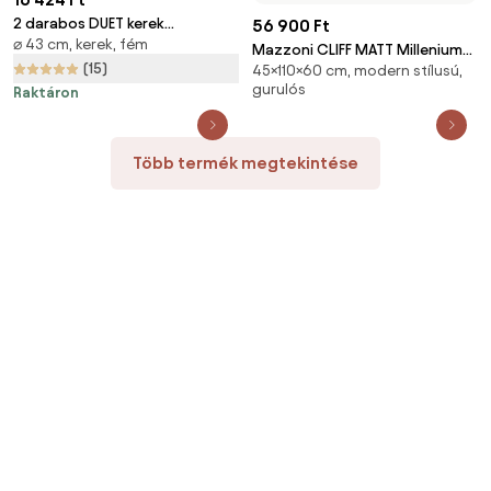
2 darabos DUET kerek
56 900 Ft
⌀ 43 cm, kerek, fém
dohányzóasztal készlet,
Mazzoni CLIFF MATT Millenium
fekete/sonoma tölgy
(15)
45×110×60 cm, modern stílusú,
Beton/Fekete - MODERN
gurulós
Raktáron
DOHÁNYZÓASZTAL
Több termék megtekintése