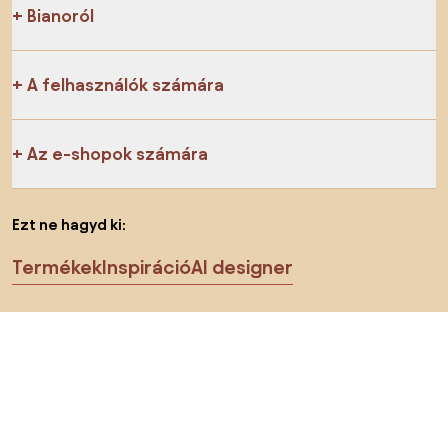
Bianoról
A felhasználók számára
Az e-shopok számára
Ezt ne hagyd ki:
Termékek
Inspiráció
AI designer
Megtalálsz minket a közösségi hálózatokon is