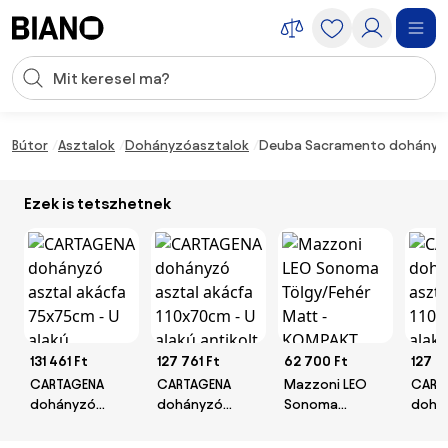
Navigáció kihagyása, ugrás a tartalomra
Keresési bevitel
Tartalom átugrása, ugrás a láblécbe
Bútor
Asztalok
Dohányzóasztalok
Deuba Sacramento dohányzóa
Ezek is tetszhetnek
131 461 Ft
127 761 Ft
62 700 Ft
127 7
CARTAGENA
CARTAGENA
Mazzoni LEO
CART
dohányzó
dohányzó
Sonoma
dohá
asztal akácfa
asztal akácfa
Tölgy/Fehér
aszta
75x75cm - U
110x70cm - U
Matt -
110x7