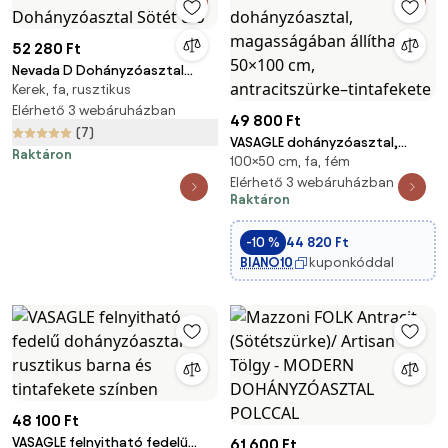
52 280 Ft
Nevada D Dohányzóasztal
Kerek, fa, rusztikus
Sötét dió
Elérhető 3 webáruházban
49 800 Ft
(7)
VASAGLE dohányzóasztal,
Raktáron
100×50 cm, fa, fém
magasságában állítható,
50×100 cm, antracitszürke–
Elérhető 3 webáruházban
Raktáron
tintafekete
-10 %
44 820 Ft
BIANO10
kuponkóddal
48 100 Ft
VASAGLE felnyitható fedelű
61 600 Ft