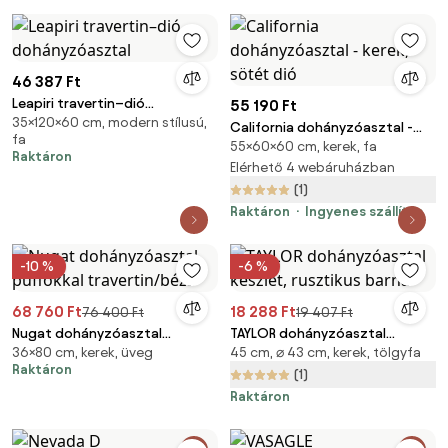
46 387 Ft
Leapiri travertin–dió
55 190 Ft
35×120×60 cm, modern stílusú,
dohányzóasztal
California dohányzóasztal -
fa
55×60×60 cm, kerek, fa
kerek, sötét dió
Raktáron
Elérhető 4 webáruházban
(1)
Raktáron
Ingyenes szállítás
-10 %
-6 %
68 760 Ft
18 288 Ft
76 400 Ft
19 407 Ft
Nugat dohányzóasztal
TAYLOR dohányzóasztal
36×80 cm, kerek, üveg
45 cm, ⌀ 43 cm, kerek, tölgyfa
puffokkal travertin/bézs
készlet, rusztikus barna
Raktáron
(1)
Raktáron