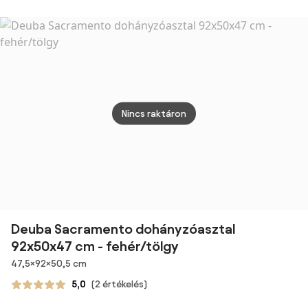
alakú
alakú antikolt
KOMPAKT
alakú
szálcsiszolt
lábbal - Szürke
NYITHATÓ
szürk
lábbal - Natúr
DOHÁNYZÓASZTAL
Dió
ÉTKEZŐASZTAL
ÉS
DOHÁNYZÓASZTAL
EGYBEN
Nincs raktáron
Deuba Sacramento dohányzóasztal
92x50x47 cm - fehér/tölgy
Méretek
47,5×92×50,5 cm
5,0
(2 értékelés)