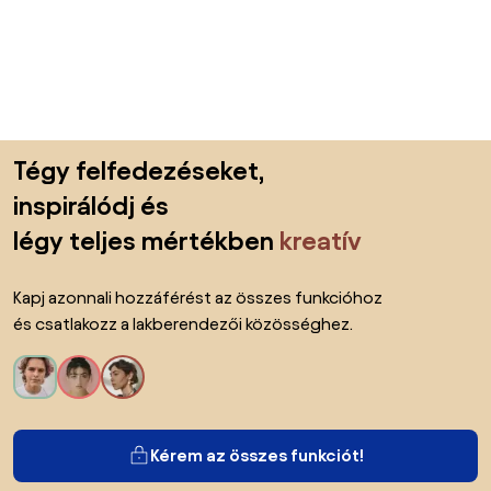
Lábléc kihagyása, ugrás az oldal elejére
Tégy felfedezéseket,
inspirálódj és
légy teljes mértékben
kreatív
Kapj azonnali hozzáférést az összes funkcióhoz
és csatlakozz a lakberendezői közösséghez.
Kérem az összes funkciót!