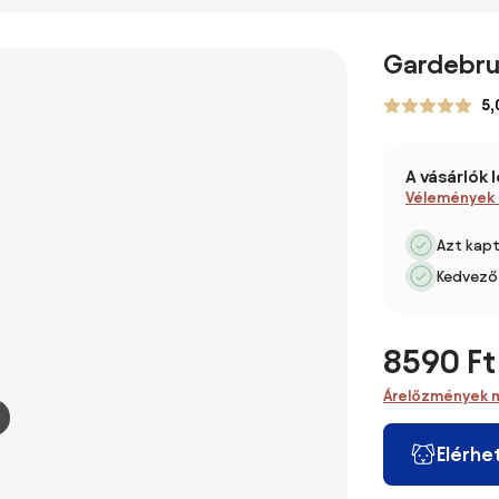
Sövénynyíró
V
Accu olló
620W ASIST
rúddal AE3N36T
AE9K62
+ fűégető
Gardebruk
AE6V200E
5,
A vásárlók 
Vélemények
Azt kap
Kedvező 
8590 Ft
Árelőzmények 
Elérhe