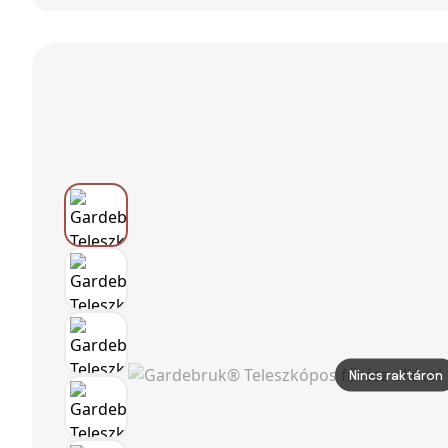
fűrészolló,
3in1
ASIST 60-3032
2,6m, narancs
akkumulátoros
Gardebruk
olló kiegészítő
rúddal ASIST
AE3N36T
Nincs raktáron