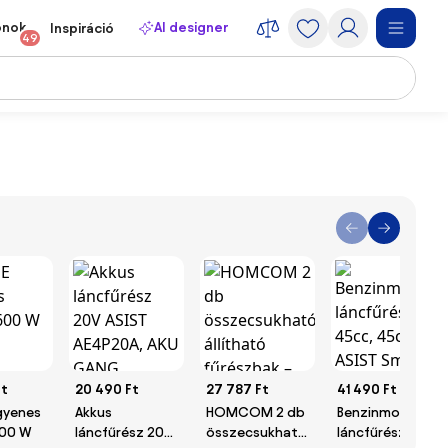
onok
AI designer
Inspiráció
49
Ft
20 490 Ft
27 787 Ft
41 490 Ft
gyenes
Akkus
HOMCOM 2 db
Benzinmotoros
600 W
láncfűrész 20V
összecsukható,
láncfűrész