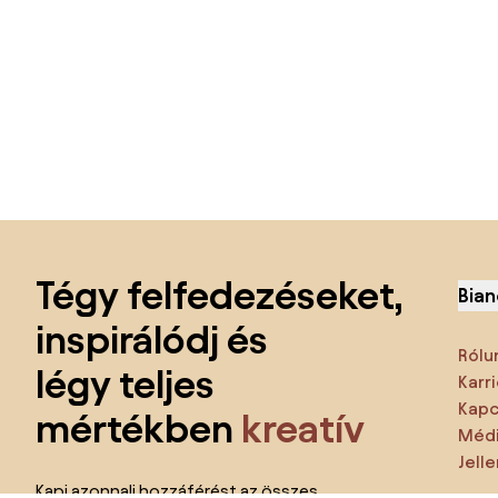
Lábléc kihagyása, ugrás az oldal elejére
Tégy felfedezéseket,
Bian
inspirálódj és
Rólu
légy teljes
Karri
Kapc
mértékben
kreatív
Médi
Jell
Kapj azonnali hozzáférést az összes