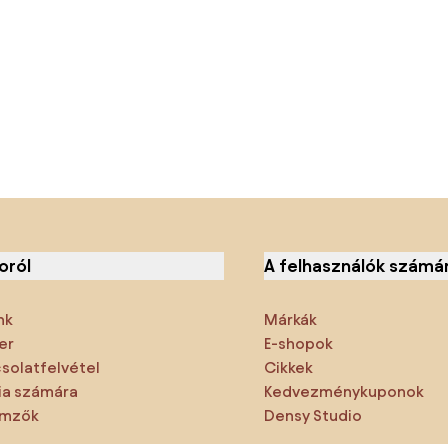
oról
A felhasználók számá
nk
Márkák
er
E-shopok
solatfelvétel
Cikkek
a számára
Kedvezménykuponok
emzők
Densy Studio