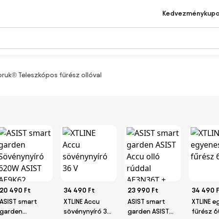
Kedvezménykup
ruk® Teleszkópos fűrész ollóval
20 490 Ft
34 490 Ft
23 990 Ft
34 490 
ASIST smart
XTLINE Accu
ASIST smart
XTLINE e
garden
sövénynyíró 36
garden ASIST
fűrész 