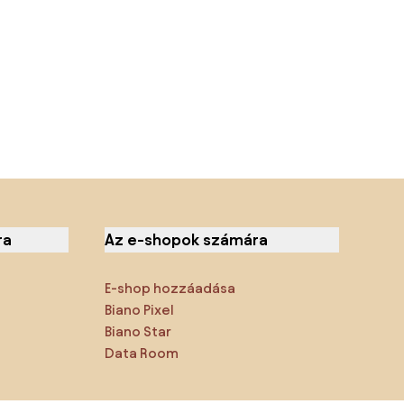
ra
Az e-shopok számára
E-shop hozzáadása
Biano Pixel
Biano Star
Data Room