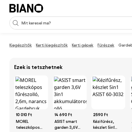
Navigáció kihagyása, ugrás a tartalomra
Keresési bevitel
Tartalom átugrása, ugrás a láblécbe
Kiegészítők
Kerti kiegészítők
Kerti gépek
Fűrészek
Gardeb
Ezek is tetszhetnek
10 010 Ft
14 690 Ft
2590 Ft
MOREL
ASIST smart
Kézifűrész,
teleszkópos
garden 3,6V
készlet 5in1