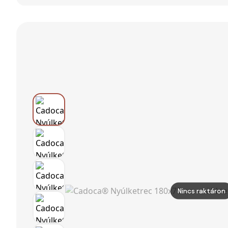
kifutóval, 168 x
Állatkerítés
Kényelmed Sík
75 x 103 cm —
Nyitható
Tetővel,
fészekdoboz,
Tetővel, Kicsi
Időjárásálló
rámpa és
Állatketrec
Kutyaház
kihúzható
Tengerimalacok
közepes
tálca, aszfalt
Számára,
méretű
tető —
Kültéri
kutyáknak 20
szürke/zöld, 2–
Futtatónak
kg-ig, Kültéri
4 tyúk | Aosom
Ellenálló
Kutyaház, 65 x
Fenyőfa
75.7 x 63 cm,
Természetes
Szürke |
123
Nincs raktáron