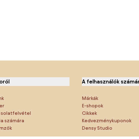
oról
A felhasználók számá
nk
Márkák
er
E-shopok
solatfelvétel
Cikkek
a számára
Kedvezménykuponok
emzők
Densy Studio