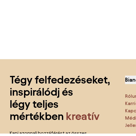
Lábléc kihagyása, ugrás az oldal elejére
Tégy felfedezéseket,
Bian
inspirálódj és
Rólu
légy teljes
Karri
Kapc
mértékben
kreatív
Médi
Jell
Kapj azonnali hozzáférést az összes