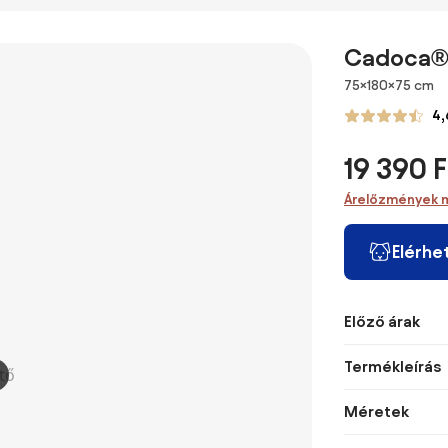
Szabad
Aviary
nyúlketrec
Tér Kert,
Területtel, 280
Hatszögletű
nyitott
380 x 19
x 380 x 197 cm,
Kültéri 5 m² -
területtel,
Tyúk Ma
Cadoca® N
UV-álló
hálós kerítés
aszfalt tetővel,
Ajtóval,
Borítással,
méretek: 2.8L x
eltávolítható
Méretek
Esővédő
75×180×75 cm
Ajtóval, 6-12
2.45W x 2.46H -
tálcával,
Napernyő
4,
Tyúk és Más
fedett terület -
ajtókkal és
Baromfi 
Kisállatok
horganyzott
rámpával - 120 x
10-12 Ty
19 390 F
Számára |
acél - 5/8 csirke
55,5 x 80 cm |
Oxford, 
Aosom
Aosom
Aos
Árelőzmények 
Elérhe
Előző árak
Termékleírás
Méretek