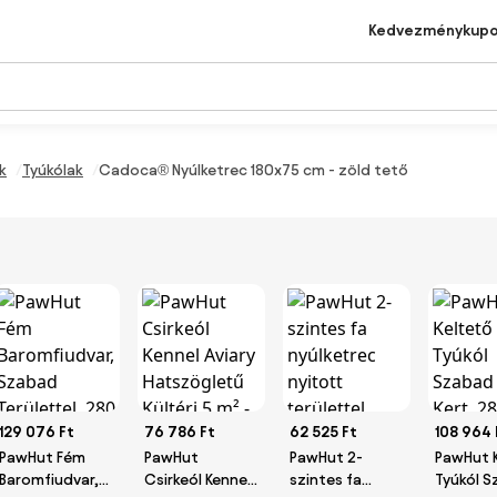
Kedvezménykup
k
Tyúkólak
Cadoca® Nyúlketrec 180x75 cm - zöld tető
129 076 Ft
76 786 Ft
62 525 Ft
108 964 
PawHut Fém
PawHut
PawHut 2-
PawHut 
Baromfiudvar,
Csirkeól Kennel
szintes fa
Tyúkól 