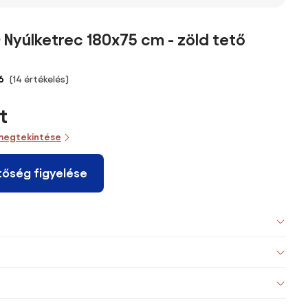
 280 x
nyúlketrec
Kerekekkel
3x1.7x1.9 m,
5 cm
növénytartóval,
147x45,5x88,5
Csirke Futó
ndula
nagy fa tér,
cm 2-Szintes
Csirkék, Nyulak,
yúlketrec 180x75 cm - zöld tető
több ajtó -
Ketrec
Tengerimalacok
Méret: 94L x
Nyulaknak
Számára,
vel,
90W x 60H cm -
Nyitható
Horganyzott
6
(14 értékelés)
Tyúkól
szürke és fehér
Tetővel, 2 Fém
Acélból
úknak,
| Aosom
Futóval, 3
Lakatokkal és
t
Ezüst |
Kivehető
Vízálló UV-
Tálcával, 3
ellenálló
megtekintése
Ajtóval Zárral és
Tetővel, Kült
tőség figyelése