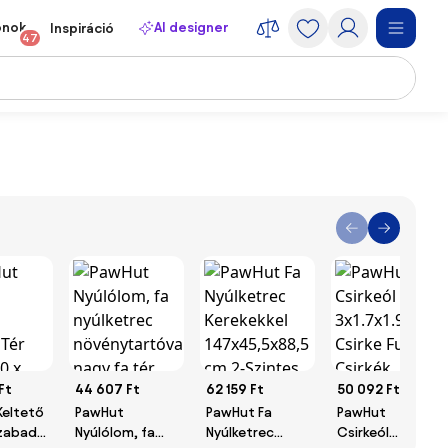
onok
AI designer
Inspiráció
47
Ft
44 607 Ft
62 159 Ft
50 092 Ft
Keltető
PawHut
PawHut Fa
PawHut
Szabad
Nyúlólom, fa
Nyúlketrec
Csirkeól