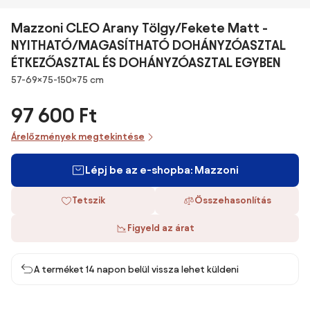
Mazzoni CLEO Arany Tölgy/Fekete Matt -
NYITHATÓ/MAGASÍTHATÓ DOHÁNYZÓASZTAL
ÉTKEZŐASZTAL ÉS DOHÁNYZÓASZTAL EGYBEN
Méretek
57-69×75-150×75 cm
97 600 Ft
Árelőzmények megtekintése
Lépj be az e-shopba: Mazzoni
Tetszik
Összehasonlítás
Figyeld az árat
A terméket 14 napon belül vissza lehet küldeni