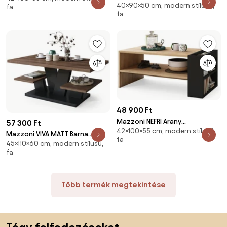
40×90×50 cm, modern stílusú,
Tölgy/Fehér - MODERN
fa
DOHÁNYZÓASZTAL
fa
DOHÁNYZÓASZTAL POLCCAL
KÖNYVESPOLCCAL
48 900 Ft
Mazzoni NEFRI Arany
57 300 Ft
42×100×55 cm, modern stílusú,
Tölgy/Fekete Matt - MODERN
Mazzoni VIVA MATT Barna
fa
DOHÁNYZÓASZTAL
45×110×60 cm, modern stílusú,
Tölgy/Fekete - MODERN
KÖNYVESPOLCCAL
fa
DOHÁNYZÓASZTAL POLCOKKAL
Több termék megtekintése
Lábléc kihagyása, ugrás az oldal elejére