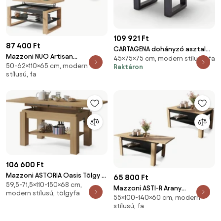
109 921 Ft
87 400 Ft
CARTAGENA dohányzó asztal
Mazzoni NUO Artisan
45×75×75 cm, modern stílusú, fa
akácfa 75x75cm - U alakú
50-62×110×65 cm, modern
Tölgy/Antracit (Sötétszürke) -
Raktáron
antracit szürke lábbal - Natúr
stílusú, fa
MODERN DOHÁNYZÓASZTAL
MEGEMELHETŐ ASZTALLAPPAL
106 600 Ft
Mazzoni ASTORIA Oasis Tölgy -
65 800 Ft
59,5-71,5×110-150×68 cm,
NYITHATÓ/MAGASÍTHATÓ
Mazzoni ASTI-R Arany
modern stílusú, tölgyfa
DOHÁNYZÓASZTAL POLCOS
55×100-140×60 cm, modern
Tölgy/Fekete - MODERN
ÉTKEZŐASZTAL ÉS
stílusú, fa
DOHÁNYZÓASZTAL BŐVÍTHETŐ
DOHÁNYZÓASZTAL EGYBEN
ASZTALLAPPAL