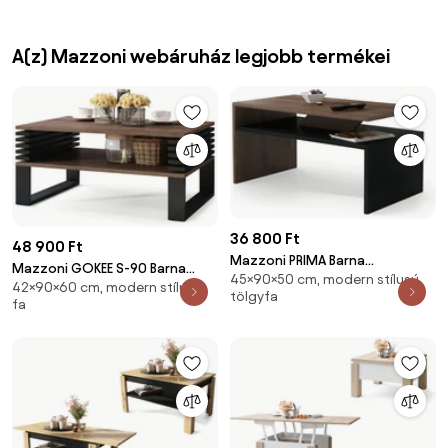
A(z) Mazzoni webáruház legjobb termékei
36 800 Ft
48 900 Ft
Mazzoni PRIMA Barna
Mazzoni GOKEE S-90 Barna
45×90×50 cm, modern stílusú,
Tölgy/Fekete - MODERN
42×90×60 cm, modern stílusú,
Tölgy/Fekete Matt - MODERN
tölgyfa
DOHÁNYZÓASZTAL
fa
DOHÁNYZÓASZTAL LAMELLÁKKAL