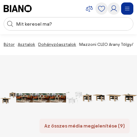
Navigáció kihagyása, ugrás a tartalomra
Keresési bevitel
Tartalom átugrása, ugrás a láblécbe
Bútor
Asztalok
Dohányzóasztalok
Mazzoni CLEO Arany Tölgy/
Az összes média megjelenítése (9)