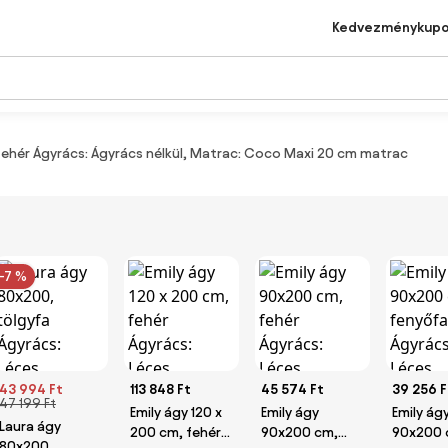
Kedvezménykup
fehér Ágyrács: Ágyrács nélkül, Matrac: Coco Maxi 20 cm matrac
-7 %
43 994 Ft
113 848 Ft
45 574 Ft
39 256 F
47 199 Ft
Emily ágy 120 x
Emily ágy
Emily ág
Laura ágy
200 cm, fehér
90x200 cm,
90x200 
80x200,