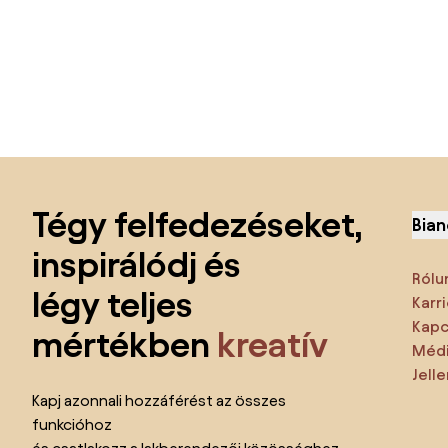
Lábléc kihagyása, ugrás az oldal elejére
Tégy felfedezéseket,
Bian
inspirálódj és
Rólu
légy teljes
Karri
Kapc
mértékben
kreatív
Médi
Jell
Kapj azonnali hozzáférést az összes
funkcióhoz