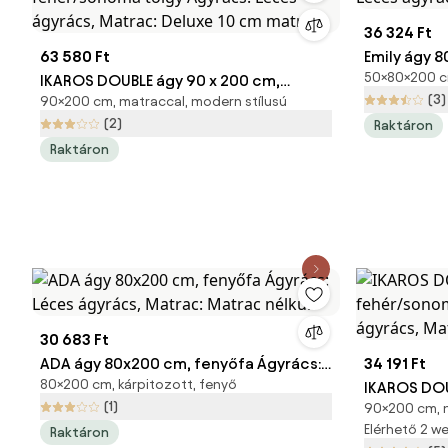
36 324 Ft
63 580 Ft
Emily ágy 
50×80×200 cm
IKAROS DOUBLE ágy 90 x 200 cm,
Léces ágyr
(3)
90×200 cm, matraccal, modern stílusú
fehér/sonoma tölgy Ágyrács: Léces
(2)
Raktáron
ágyrács, Matrac: Deluxe 10 cm matrac
Raktáron
30 683 Ft
ADA ágy 80x200 cm, fenyőfa Ágyrács:
34 191 Ft
80×200 cm, kárpitozott, fenyő
Léces ágyrács, Matrac: Matrac nélkül
IKAROS DOU
(1)
90×200 cm, m
fehér/sono
Elérhető 2 
Raktáron
ágyrács, M