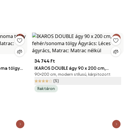
34 744 Ft
oma tölgy
IKAROS DOUBLE ágy 90 x 200 cm,
90×200 cm, modern stílusú, kárpitozott
Matrac:
fehér/sonoma tölgy Ágyrács: Léces
(5)
ágyrács, Matrac: Matrac nélkül
Raktáron