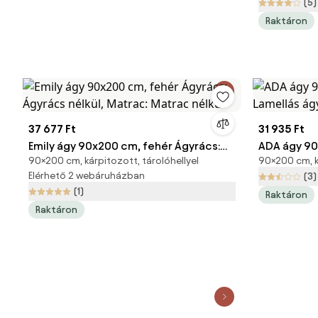
(5)
Raktáron
37 677 Ft
31 935 Ft
Emily ágy 90x200 cm, fehér Ágyrács:
ADA ágy 90
90×200 cm, kárpitozott, tárolóhellyel
90×200 cm, k
Ágyrács nélkül, Matrac: Matrac nélkül
Lamellás á
Elérhető 2 webáruházban
(3)
nélkül
(1)
Raktáron
Raktáron