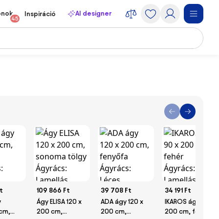
onok
AI designer
Inspiráció
45
t
109 866 Ft
39 708 Ft
34 191 Ft
y
Ágy ELISA 120 x
ADA ágy 120 x
IKAROS ágy 90 x
cm,
200 cm,
200 cm,
200 cm, fehér