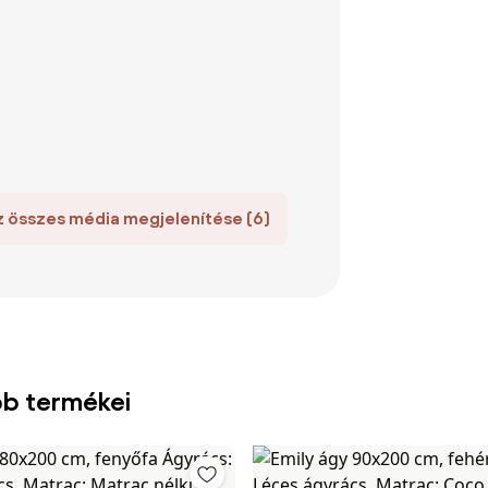
z összes média megjelenítése (6)
bb termékei