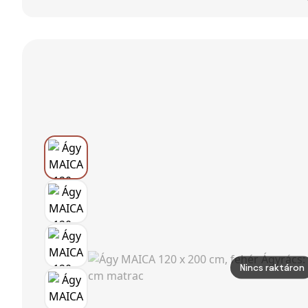
fehér Ágyrács:
Ágyrács:
égerfa Ágyrács:
Lamellás
Lamellás
Léces ágyrács,
ágyrács,
ágyrács,
Matrac: Matrac
Matrac: Matrac
Matrac:
nélkül
nélkül
Sommera 18 cm
matrac
Nincs raktáron