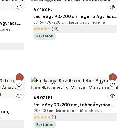
47 153 Ft
Laura ágy 90x200 cm, égerfa Ágyrács:
37-64×90×200 cm, kárpitozott, égerfa
 Ágyrács:
Léces ágyrács, Matrac: Matrac nélkül
(10)
cal és
o Maxi 20
Raktáron
45 021 Ft
Emily ágy 90x200 cm, fehér Ágyrács:
90×200 cm, kárpitozott, tárolóhellyel
 cm,
Lamellás ágyrács, Matrac: Matrac
(1)
fa
s: Ágyrács
nélkül
Raktáron
l