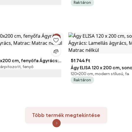
Raktáron
x200 cm, fenyőfa Ágyrács:
51 744 Ft
árpitozott, fenyő
gyrács, Matrac: Matrac
Ágy ELISA 120 x 200 cm, son
120×200 cm, modern stílusú, fa
Ágyrács: Lamellás ágyrács, 
Raktáron
Matrac nélkül
Több termék megtekintése