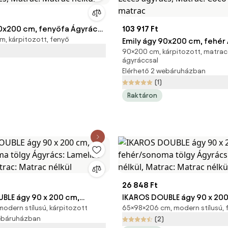
80x200 cm, fenyőfa Ágyrács:
103 917 Ft
, kárpitozott, fenyő
ács, Matrac: Matrac nélkül
Emily ágy 90x200 cm, fehér
90×200 cm, kárpitozott, matrac
Léces ágyrács, Matrac: Coc
ágyráccsal
cm matrac
Elérhető 2 webáruházban
(1)
Raktáron
26 848 Ft
BLE ágy 90 x 200 cm,
IKAROS DOUBLE ágy 90 x 200
odern stílusú, kárpitozott
65×98×206 cm, modern stílusú, 
ma tölgy Ágyrács: Lamellás
fehér/sonoma tölgy Ágyrác
webáruházban
(2)
atrac: Matrac nélkül
nélkül, Matrac: Matrac nélkü