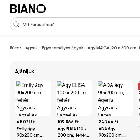
Navigáció kihagyása, ugrás a tartalomra
Keresési bevitel
Tartalom átugrása, ugrás a láblécbe
Bútor
Ágyak
Egyszemélyes ágyak
Ágy MAICA 120 x 200 cm, 
Ajánljuk
45 021 Ft
109 866 Ft
34 744 Ft
Emily ágy
Ágy ELISA 120 x
ADA ágy
90x200 cm,
200 cm, fehér
90x200 cm,