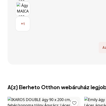
+1
A
A(z) Elerheto Otthon webáruház legjo