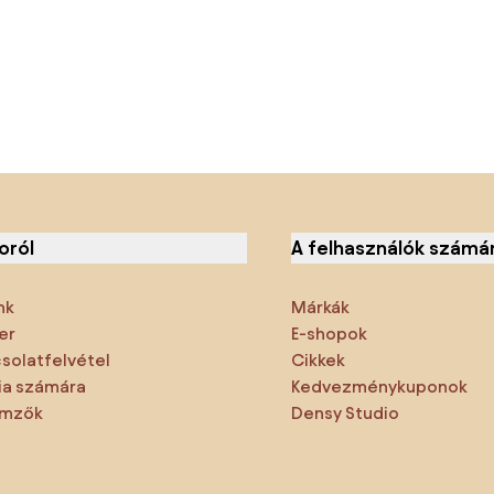
oról
A felhasználók számá
nk
Márkák
er
E-shopok
solatfelvétel
Cikkek
a számára
Kedvezménykuponok
emzők
Densy Studio