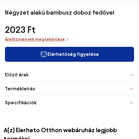
Négyzet alakú bambusz doboz fedővel
2023 Ft
Árelőzmények megtekintése
Elérhetőség figyelése
Előző árak
Termékleírás
Specifikációk
A(z) Elerheto Otthon webáruház legjobb
termékei