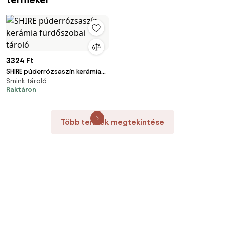
3324 Ft
SHIRE púderrózsaszín kerámia
Smink tároló
fürdőszobai tároló
Raktáron
Több termék megtekintése