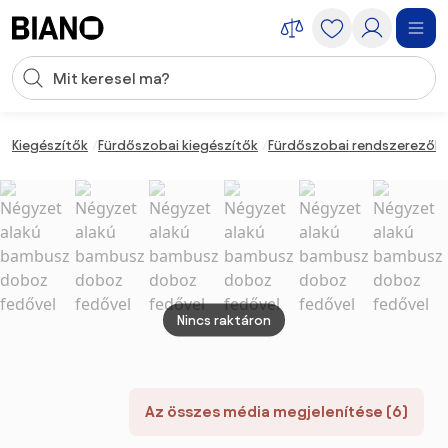
Navigáció kihagyása, ugrás a tartalomra
Keresési bevitel
Tartalom átugrása, ugrás a láblécbe
Kiegészítők
Fürdőszobai kiegészítők
Fürdőszobai rendszerezők
Nincs raktáron
Az összes média megjelenítése (6)