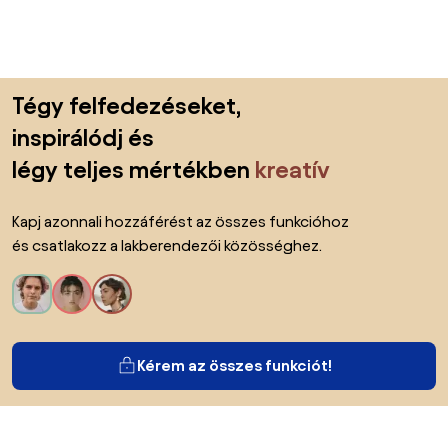
Lábléc kihagyása, ugrás az oldal elejére
Tégy felfedezéseket,
inspirálódj és
légy teljes mértékben
kreatív
Kapj azonnali hozzáférést az összes funkcióhoz
és csatlakozz a lakberendezői közösséghez.
Kérem az összes funkciót!