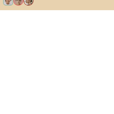
Kérem az összes funkciót!
Bianoról
A felhasználók számára
Az e-shopok számára
Ezt ne hagyd ki:
Termékek
Inspiráció
AI designer