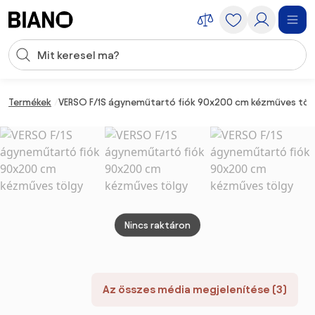
Navigáció kihagyása, ugrás a tartalomra
Keresési bevitel
Tartalom átugrása, ugrás a láblécbe
Termékek
VERSO F/1S ágyneműtartó fiók 90x200 cm kézműves töl
Nincs raktáron
Az összes média megjelenítése (3)