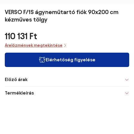
VERSO F/1S ágyneműtartó fiók 90x200 cm
kézműves tölgy
110 131 Ft
Árelőzmények megtekintése
Elérhetőség figyelése
Előző árak
Termékleírás