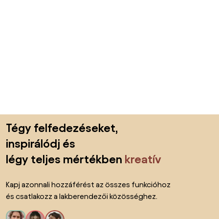
Lábléc kihagyása, ugrás az oldal elejére
Tégy felfedezéseket,
inspirálódj és
légy teljes mértékben
kreatív
Kapj azonnali hozzáférést az összes funkcióhoz
és csatlakozz a lakberendezői közösséghez.