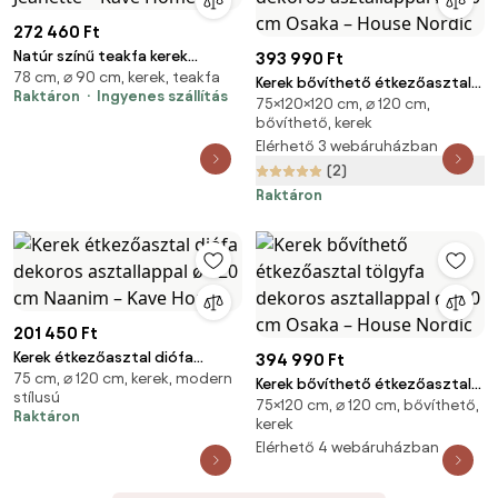
272 460 Ft
Natúr színű teakfa kerek
393 990 Ft
78 cm, ⌀ 90 cm, kerek, teakfa
étkezőasztal ø 90 cm Jeanette
Kerek bővíthető étkezőasztal
Raktáron
Ingyenes szállítás
– Kave Home
75×120×120 cm, ⌀ 120 cm,
tölgyfa dekoros asztallappal ø
bővíthető, kerek
120 cm Osaka – House Nordic
Elérhető 3 webáruházban
(2)
Raktáron
201 450 Ft
Kerek étkezőasztal diófa
394 990 Ft
75 cm, ⌀ 120 cm, kerek, modern
dekoros asztallappal ø 120 cm
Kerek bővíthető étkezőasztal
stílusú
Naanim – Kave Home
75×120 cm, ⌀ 120 cm, bővíthető,
tölgyfa dekoros asztallappal ø
Raktáron
kerek
120 cm Osaka – House Nordic
Elérhető 4 webáruházban