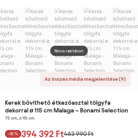
travertin 180-
135cm
deko
260 cm
aszta
120 c
House
Nincs raktáron
Az összes média megjelenítése (9)
Kerek bővíthető étkezőasztal tölgyfa
dekorral ø 115 cm Malaga – Bonami Selection
Méretek
75 cm, ⌀ 115 cm
394 392 Ft
463 990 Ft
-15 %