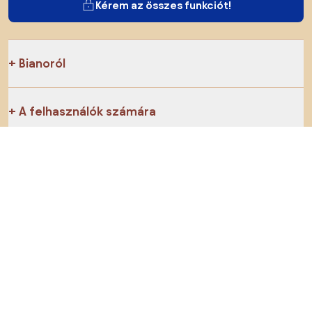
Kérem az összes funkciót!
Bianoról
A felhasználók számára
Az e-shopok számára
Ezt ne hagyd ki:
Termékek
Inspiráció
AI designer
Megtalálsz minket a közösségi hálózatokon is