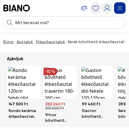
Navigáció kihagyása, ugrás a tartalomra
Keresési bevitel
Tartalom átugrása, ugrás a láblécbe
Bútor
Asztalok
Étkezőasztalok
Kerek bővíthető étkezőasztal tö
Ajánljuk
-10 %
147 500 Ft
282 240 Ft
99 460 Ft
393 9
313 600 Ft
Rondo kerámia
Gaston
Kerek
Vitrus
étkezőasztal
bővíthető
bőví
bővíthető
120cm
étkezőasztal
étkez
étkezőasztal
fehér/dió
dió-fekete 100-
tölgy