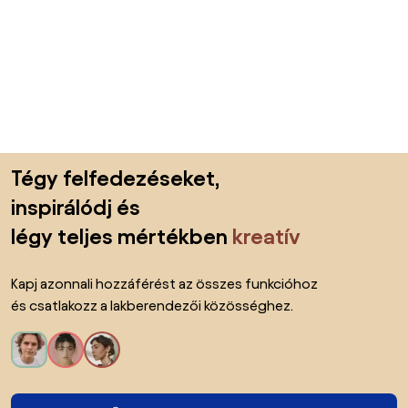
Lábléc kihagyása, ugrás az oldal elejére
Tégy felfedezéseket,
inspirálódj és
légy teljes mértékben
kreatív
Kapj azonnali hozzáférést az összes funkcióhoz
és csatlakozz a lakberendezői közösséghez.