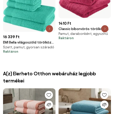
1410 Ft
Classic bíborvörös törölköző
Pamut, darabonként, egyszínű
50 x 100 cm, 100% pamut
16 339 Ft
Raktáron
EMI Bella világoszöld törölköző
Szett, pamut, gyorsan száradó
és fürdőlepedő szett 6 db
Raktáron
A(z) Elerheto Otthon webáruház legjobb
termékei