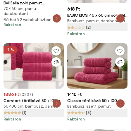
EMI Bella zöld pamut
70×140 cm, pamut,
618 Ft
fürdőlepedő 70x140 cm
darabonként
BASIC KICSI 40 x 60 cm sötétlila
Elérhető 2 webáruházban
Bambusz, pamut, darabonként
törölköző
Raktáron
(2)
Raktáron
-7 %
1886 Ft
1410 Ft
2023 Ft
Comfort törölköző 50 x 100 cm
Classic törölköző 50 x 100 cm
50×100 cm, bambusz, pamut
Bambusz, szett, pamut
bíborvörös, 100% pamut
bíbor, 100% pamut
(1)
(5)
Raktáron
Raktáron