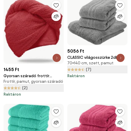
5056 Ft
CLASSIC világosszürke 2db
70×140 cm, szett, pamut
fürdőlepedő 70x140 cm, 100%
1455 Ft
pamut
(7)
Gyorsan száradó frottír
Raktáron
Frottír, pamut, gyorsan száradó
hajturbán piros, 100% pamut
(2)
Raktáron