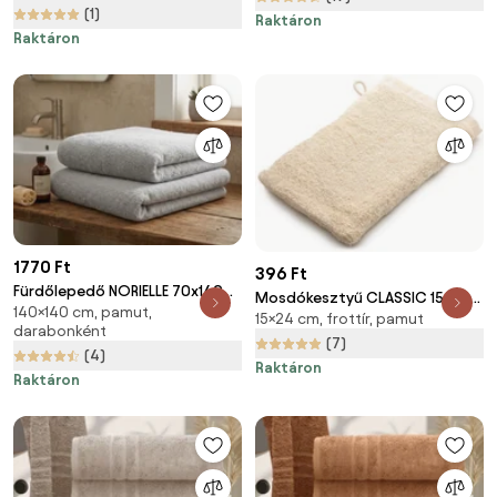
(1)
Raktáron
Raktáron
1770 Ft
396 Ft
Fürdőlepedő NORIELLE 70x140
Mosdókesztyű CLASSIC 15x24
140×140 cm, pamut,
cm világosszürke, 100% pamut
15×24 cm, frottír, pamut
cm, krémszínű
darabonként
(7)
(4)
Raktáron
Raktáron