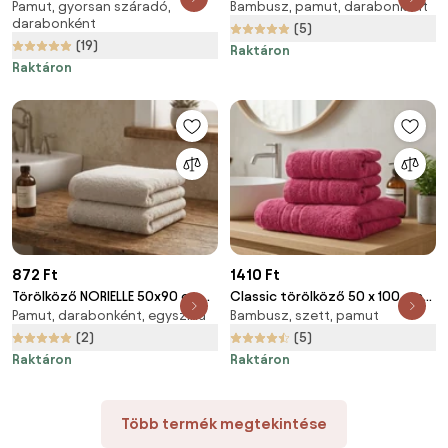
Pamut, gyorsan száradó,
Bambusz, pamut, darabonként
azúrkék, 100% pamut
piros, 100% pamut
darabonként
(5)
(19)
Raktáron
Raktáron
872 Ft
1410 Ft
Törölköző NORIELLE 50x90 cm
Classic törölköző 50 x 100 cm
Pamut, darabonként, egyszínű
Bambusz, szett, pamut
bézs, 100% pamut
bíbor, 100% pamut
(2)
(5)
Raktáron
Raktáron
Több termék megtekintése