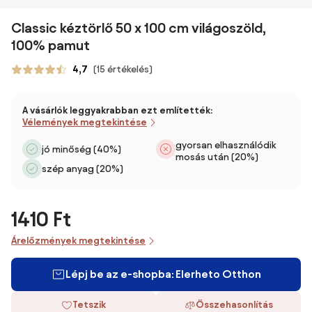
Classic kéztörlő 50 x 100 cm világoszöld,
100% pamut
4,7
(15 értékelés)
A vásárlók leggyakrabban ezt említették:
Vélemények megtekintése
gyorsan elhasználódik
jó minőség (40%)
mosás után (20%)
szép anyag (20%)
1410 Ft
Árelőzmények megtekintése
Lépj be az e-shopba: Elerheto Otthon
Tetszik
Összehasonlítás