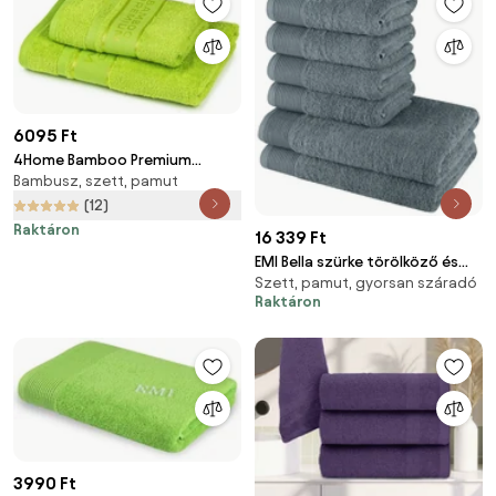
6095 Ft
4Home Bamboo Premium
Bambusz, szett, pamut
törölköző és fürdőlepedő
szett zöld
(12)
Raktáron
16 339 Ft
EMI Bella szürke törölköző és
Szett, pamut, gyorsan száradó
fürdőlepedő szett 6 db
Raktáron
3990 Ft