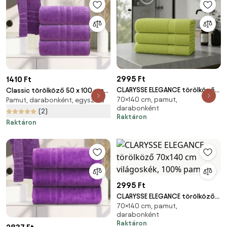
2995 Ft
1410 Ft
CLARYSSE ELEGANCE törölköző
Classic törölköző 50 x 100 cm
70×140 cm, pamut,
70x140 cm zöld, 100% pamut
Pamut, darabonként, egyszínű
lila, 100% pamut
darabonként
(2)
Raktáron
Raktáron
2995 Ft
CLARYSSE ELEGANCE törölköző
70×140 cm, pamut,
70x140 cm világoskék, 100%
darabonként
pamut
Raktáron