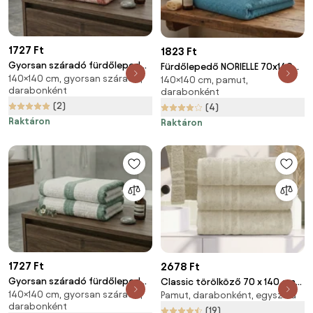
1727 Ft
1823 Ft
Gyorsan száradó fürdőlepedő
Fürdőlepedő NORIELLE 70x140
140×140 cm, gyorsan száradó,
VELMORA 70x140 cm rózsaszín,
140×140 cm, pamut,
cm világoskék, 100% pamut
darabonként
darabonként
100% mikroszál
(2)
(4)
Raktáron
Raktáron
1727 Ft
2678 Ft
Gyorsan száradó fürdőlepedő
Classic törölköző 70 x 140 cm
140×140 cm, gyorsan száradó,
VELMORA 70x140 cm mentás,
Pamut, darabonként, egyszínű
krém, 100% pamut
darabonként
100% mikroszál
(19)