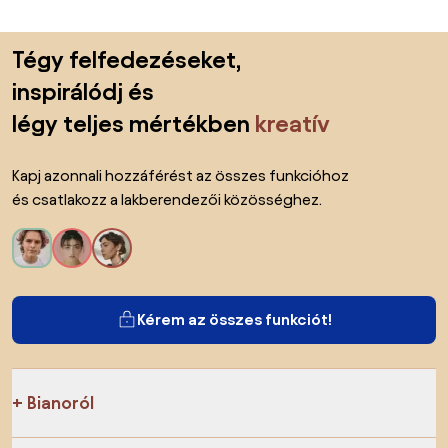
Lábléc kihagyása, ugrás az oldal elejére
Tégy felfedezéseket,
inspirálódj és
légy teljes mértékben
kreatív
Kapj azonnali hozzáférést az összes funkcióhoz
és csatlakozz a lakberendezői közösséghez.
Kérem az összes funkciót!
Bianoról