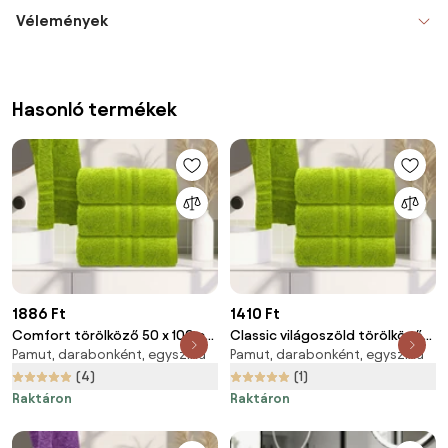
Vélemények
Hasonló termékek
1886 Ft
1410 Ft
Comfort törölköző 50 x 100 cm
Classic világoszöld törölköző
Pamut, darabonként, egyszínű
Pamut, darabonként, egyszínű
világos zöld, 100% pamut
50 x 100 cm, 100% pamut
(4)
(1)
Raktáron
Raktáron