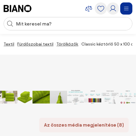
Navigáció kihagyása, ugrás a tartalomra
Keresési bevitel
Tartalom átugrása, ugrás a láblécbe
Textil
Fürdőszobai textil
Törölközők
Classic kéztörlő 50 x 100 
Az összes média megjelenítése (8)