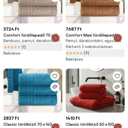
3724 Ft
7687 Ft
Comfort fürdőlepedő 70 x 140
Comfort Maxi fürdőlepedő
Bambusz, pamut, darabonként
Pamut, darabonként, egyszínű
cm bézs, 100% pamut
100x200 cm barna, 100%
pamut
Elérhető 2 webáruházban
(1)
(9)
Raktáron
Raktáron
2837 Ft
1410 Ft
Classic törölköző 70 x 140 cm
Classic törölköző 50 x 100 cm