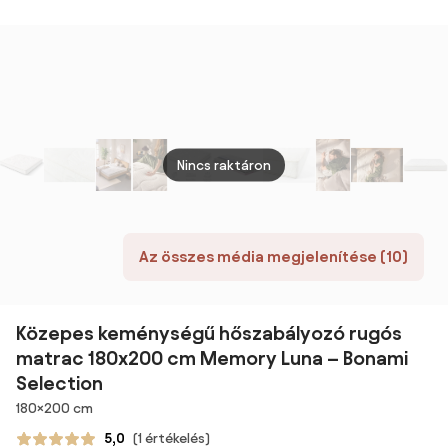
89 c
Nincs raktáron
Az összes média megjelenítése (10)
Közepes keménységű hőszabályozó rugós
matrac 180x200 cm Memory Luna – Bonami
Selection
Méretek
180×200 cm
5,0
(1 értékelés)