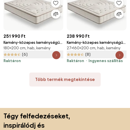
251 990 Ft
238 990 Ft
Kemény-közepes keménységű
Kemény-közepes keménységű
180×200 cm, hab, kemény
27×160×200 cm, hab, kemény
kétoldalas hab matrac 180x200
kétoldalas hab matrac 160x200
cm Cashmere Premier – Moonia
cm Cashmere Premier – Moonia
(6)
(8)
Raktáron
Raktáron
Ingyenes szállítás
Több termék megtekintése
Lábléc kihagyása, ugrás az oldal elejére
Tégy felfedezéseket,
inspirálódj és