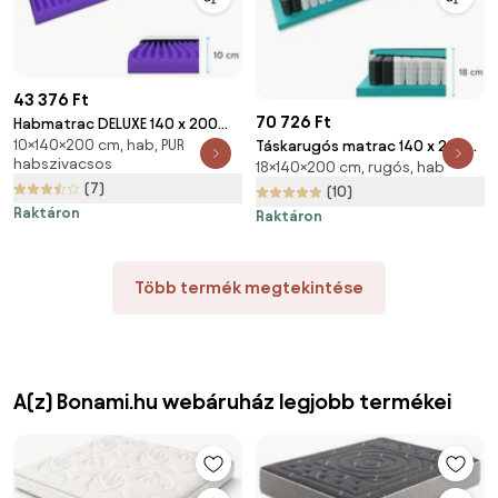
43 376 Ft
70 726 Ft
Habmatrac DELUXE 140 x 200
10×140×200 cm, hab, PUR
cm Matracvédő: Matracvédő
Táskarugós matrac 140 x 200
habszivacsos
18×140×200 cm, rugós, hab
nélkül
cm SOMMERA 18 cm
(7)
Matracvédő: Matracvédővel
(10)
Raktáron
Raktáron
Több termék megtekintése
A(z) Bonami.hu webáruház legjobb termékei