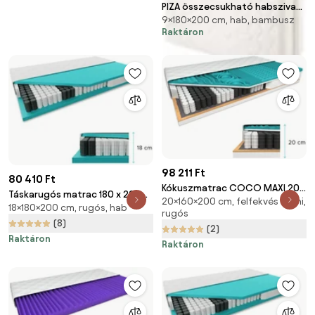
PIZA összecsukható habszivacs
9×180×200 cm, hab, bambusz
matrac világos ekrü
Raktáron
98 211 Ft
80 410 Ft
Kókuszmatrac COCO MAXI 20
Táskarugós matrac 180 x 200
20×160×200 cm, felfekvés elleni,
cm 160 x 200 cm Matracvédő:
18×180×200 cm, rugós, hab
cm SOMMERA 18 cm
rugós
Matracvédővel
Matracvédő: Matracvédő
(8)
(2)
nélkül
Raktáron
Raktáron