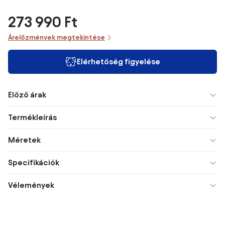
273 990 Ft
Árelőzmények megtekintése
Elérhetőség figyelése
Előző árak
Termékleírás
Méretek
Specifikációk
Vélemények