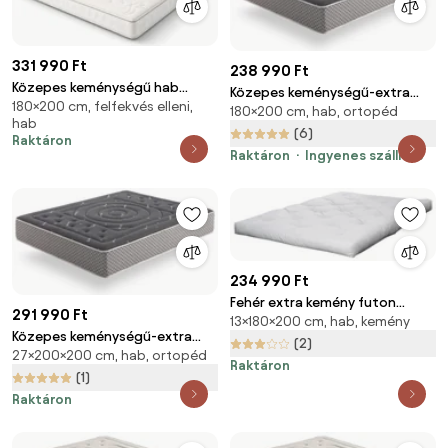
331 990 Ft
238 990 Ft
Közepes keménységű hab
Közepes keménységű-extra
180×200 cm, felfekvés elleni,
matrac 180x200 cm Smooth
180×200 cm, hab, ortopéd
kemény kétoldalas hab matrac
hab
Vibe – Bonami Selection
180x200 cm Premium Black
(6)
Raktáron
Multizone – Moonia
Raktáron
Ingyenes szállítás
234 990 Ft
Fehér extra kemény futon
291 990 Ft
13×180×200 cm, hab, kemény
matrac 180x200 cm Traditional
Közepes keménységű-extra
– Karup Design
(2)
27×200×200 cm, hab, ortopéd
kemény kétoldalas hab matrac
Raktáron
200x200 cm Premium Black
(1)
Multizone – Moonia
Raktáron