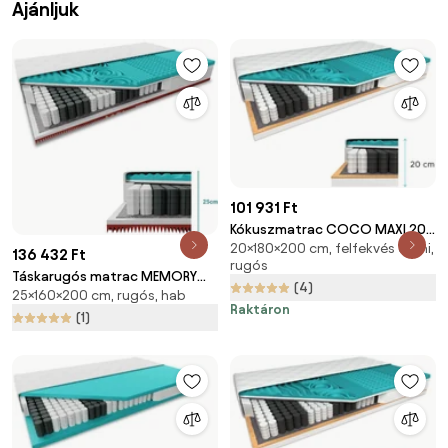
Ajánljuk
101 931 Ft
Kókuszmatrac COCO MAXI 20
20×180×200 cm, felfekvés elleni,
cm 180 x 200 cm Matracvédő:
136 432 Ft
rugós
Matracvédő nélkül
Táskarugós matrac MEMORY
(4)
25×160×200 cm, rugós, hab
EXTRAFLEX 25cm 160 x 200 cm
Raktáron
Matracvédő: Matracvédővel
(1)