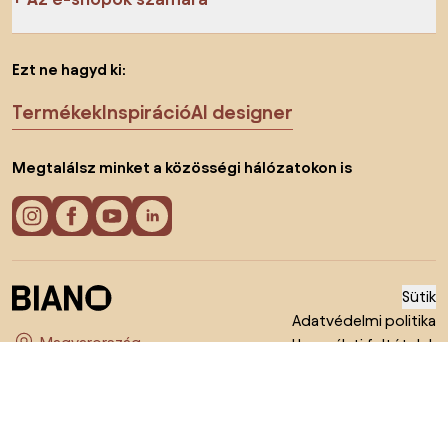
Ezt ne hagyd ki:
Termékek
Inspiráció
AI designer
Megtalálsz minket a közösségi hálózatokon is
Sütik
Adatvédelmi politika
Használati feltételek
Ország megváltoztatása
© 2026 Biano kft.