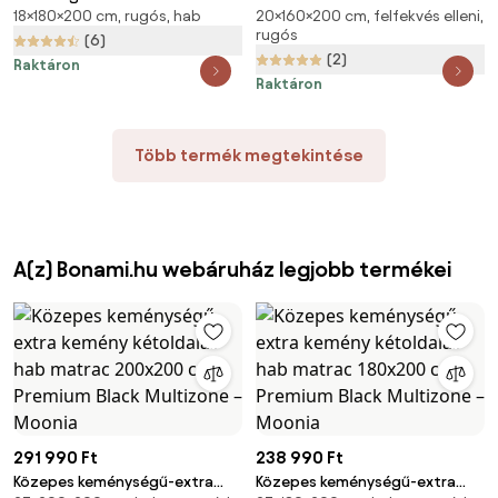
18×180×200 cm, rugós, hab
20×160×200 cm, felfekvés elleni,
cm SOMMERA 18 cm
cm 160 x 200 cm Matracvédő:
rugós
Matracvédő: Matracvédővel
Matracvédővel
(6)
(2)
Raktáron
Raktáron
Több termék megtekintése
A(z) Bonami.hu webáruház legjobb termékei
291 990 Ft
238 990 Ft
Közepes keménységű-extra
Közepes keménységű-extra