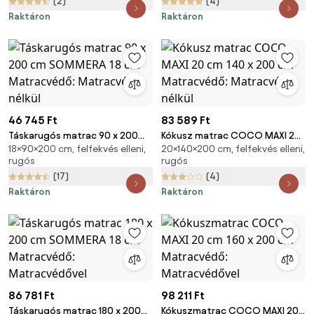
(2)
(4)
Raktáron
Raktáron
46 745 Ft
83 589 Ft
Táskarugós matrac 90 x 200
Kókusz matrac COCO MAXI 20
18×90×200 cm, felfekvés elleni,
20×140×200 cm, felfekvés elleni,
cm SOMMERA 18 cm
cm 140 x 200 cm Matracvédő:
rugós
rugós
Matracvédő: Matracvédő
Matracvédő nélkül
(17)
(4)
nélkül
Raktáron
Raktáron
86 781 Ft
98 211 Ft
Táskarugós matrac 180 x 200
Kókuszmatrac COCO MAXI 20