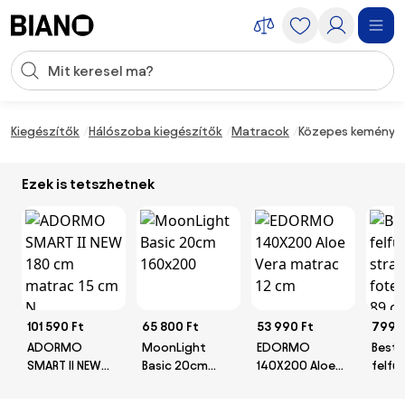
Navigáció kihagyása, ugrás a tartalomra
Keresési bevitel
Tartalom átugrása, ugrás a láblécbe
Kiegészítők
Hálószoba kiegészítők
Matracok
Közepes keménysé
Ezek is tetszhetnek
101 590 Ft
65 800 Ft
53 990 Ft
7990
ADORMO
MoonLight
EDORMO
Best
SMART II NEW
Basic 20cm
140X200 Aloe
felfú
180 cm matrac
160x200
Vera matrac 12
stran
15 cm N
cm
fotel