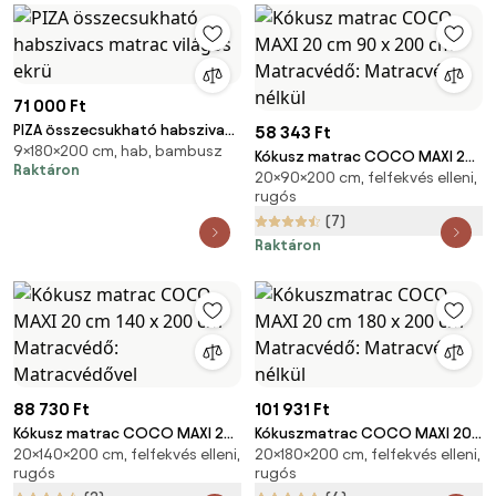
71 000 Ft
PIZA összecsukható habszivacs
58 343 Ft
9×180×200 cm, hab, bambusz
matrac világos ekrü
Kókusz matrac COCO MAXI 20
Raktáron
20×90×200 cm, felfekvés elleni,
cm 90 x 200 cm Matracvédő:
rugós
Matracvédő nélkül
(7)
Raktáron
88 730 Ft
101 931 Ft
Kókusz matrac COCO MAXI 20
Kókuszmatrac COCO MAXI 20
20×140×200 cm, felfekvés elleni,
20×180×200 cm, felfekvés elleni,
cm 140 x 200 cm Matracvédő:
cm 180 x 200 cm Matracvédő:
rugós
rugós
Matracvédővel
Matracvédő nélkül