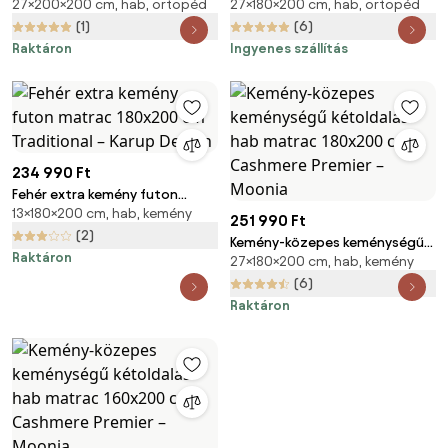
27×200×200 cm, hab, ortopéd
27×180×200 cm, hab, ortopéd
kemény kétoldalas hab matrac
kemény kétoldalas hab matrac
200x200 cm Premium Black
180x200 cm Premium Black
(1)
(6)
Multizone – Moonia
Multizone – Moonia
Raktáron
Ingyenes szállítás
234 990 Ft
Fehér extra kemény futon
13×180×200 cm, hab, kemény
matrac 180x200 cm Traditional
251 990 Ft
– Karup Design
(2)
Kemény-közepes keménységű
Raktáron
27×180×200 cm, hab, kemény
kétoldalas hab matrac 180x200
cm Cashmere Premier – Moonia
(6)
Raktáron