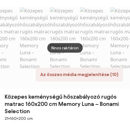
89 c
Nincs raktáron
Az összes média megjelenítése (10)
Közepes keménységű hőszabályozó rugós
matrac 160x200 cm Memory Luna – Bonami
Selection
Méretek
21×160×200 cm