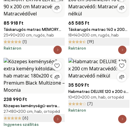
85 918 Ft
65 585 Ft
Táskarugós matrac MEMORY
Táskarugós matrac 140 x 200
25×90×200 cm, rugós, hab
18×140×200 cm, rugós, hab
EXTRAFLEX 25cm 90 x 200 cm
cm SOMMERA 18 cm
Matracvédő: Matracvédővel
Matracvédő: Matracvédő
(1)
(19)
nélkül
Raktáron
Raktáron
35 509 Ft
Habmatrac DELUXE 120 x 200 cm
10×120×200 cm, hab, ortopéd
Matracvédő: Matracvédő
238 990 Ft
nélkül
(7)
Közepes keménységű-extra
Raktáron
27×180×200 cm, hab, ortopéd
kemény kétoldalas hab matrac
180x200 cm Premium Black
(6)
Multizone – Moonia
Ingyenes szállítás