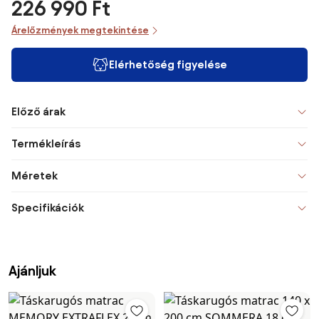
226 990 Ft
Árelőzmények megtekintése
Elérhetőség figyelése
Előző árak
Termékleírás
Méretek
Specifikációk
Ajánljuk