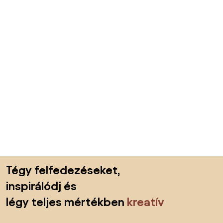
Lábléc kihagyása, ugrás az oldal elejére
Tégy felfedezéseket,
inspirálódj és
légy teljes mértékben
kreatív