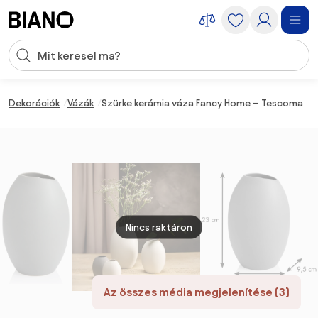
Navigáció kihagyása, ugrás a tartalomra
Keresési bevitel
Tartalom átugrása, ugrás a láblécbe
Dekorációk
Vázák
Szürke kerámia váza Fancy Home – Tescoma
Nincs raktáron
Az összes média megjelenítése (3)