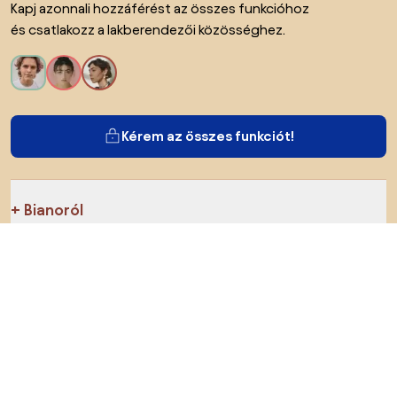
Kapj azonnali hozzáférést az összes funkcióhoz
és csatlakozz a lakberendezői közösséghez.
Kérem az összes funkciót!
Bianoról
A felhasználók számára
Az e-shopok számára
Ezt ne hagyd ki: