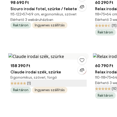
98 690 Ft
60 290 Ft
Sicuro irodai fotel, szürke / fekete
Relax iroda
115-122×57×69 cm, ergonomikus, szövet
118×75×64 cm
Elérhető 3 webáruházban
Elérhető 3 
Raktáron
Ingyenes szállítás
(11)
Raktáron
158 390 Ft
60 790 Ft
Claude irodai szék, szürke
Relax iroda
Ergonomikus, szövet, forgó
110-118×75×6
Elérhető 3 
(1)
(10
Raktáron
Ingyenes szállítás
Raktáron