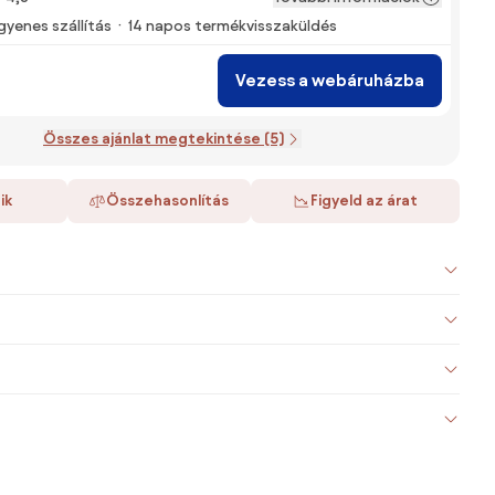
gyenes szállítás
14 napos termékvisszaküldés
Vezess a webáruházba
Összes ajánlat megtekintése (5)
ik
Összehasonlítás
Figyeld az árat