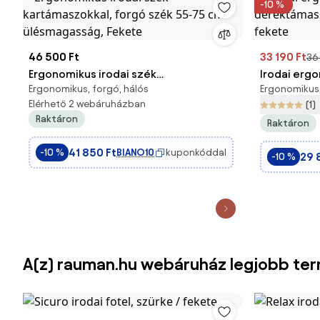
-10 %
46 500 Ft
33 190 Ft
36
Ergonomikus irodai szék
Irodai erg
Ergonomikus, forgó, hálós
Ergonomikus,
kartámaszokkal, forgó szék 55-75 cm
deréktámas
Elérhető 2 webáruházban
(1)
ülésmagasság, Fekete
fekete
Raktáron
Raktáron
41 850 Ft
BIANO10
kuponkóddal
-10 %
29 
-10 %
A(z) rauman.hu webáruház legjobb te