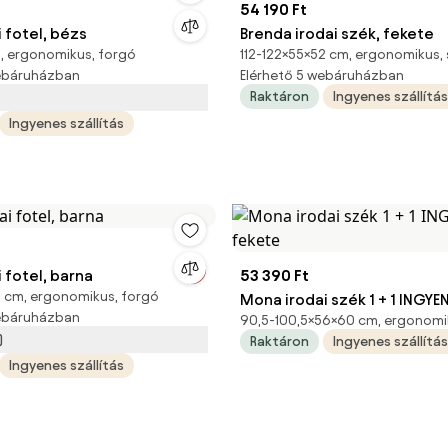
54 190 Ft
i fotel, bézs
Brenda irodai szék, fekete
, ergonomikus, forgó
112-122×55×52 cm, ergonomikus,
webáruházban
Elérhető 5 webáruházban
Raktáron
Ingyenes szállítás
Ingyenes szállítás
i fotel, barna
53 390 Ft
4 cm, ergonomikus, forgó
Mona irodai szék 1 + 1 INGYE
webáruházban
90,5-100,5×56×60 cm, ergonomi
)
Raktáron
Ingyenes szállítás
Ingyenes szállítás