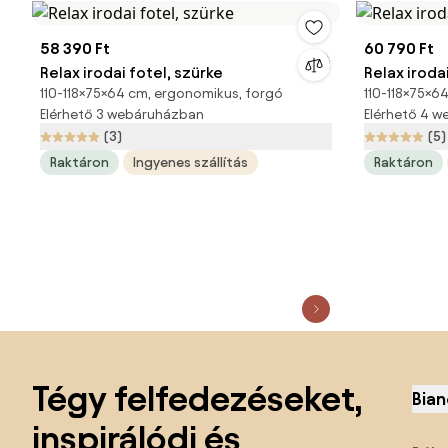
58 390 Ft
60 790 Ft
Relax irodai fotel, szürke
Relax iroda
110-118×75×64 cm, ergonomikus, forgó
110-118×75×6
Elérhető 3 webáruházban
Elérhető 4 
(3)
(5)
Raktáron
Ingyenes szállítás
Raktáron
Lábléc kihagyása, ugrás az oldal elejére
Tégy felfedezéseket,
Bian
inspirálódj és