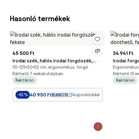
Hasonló termékek
45 500 Ft
34 941 Ft
Irodai szék, hálós irodai forgószék,
Irodai for
115-125×52×52 cm, ergonomikus, forgó
Ergonomikus,
fekete
dönthető, 
Elérhető 7 webáruházban
Elérhető 13 
Raktáron
Raktáron
40 950 Ft
BIANO10
kuponkóddal
-10 %