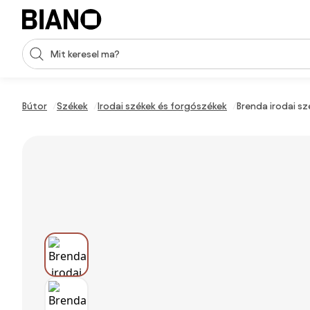
Navigáció kihagyása, ugrás a tartalomra
Keresési bevitel
Tartalom átugrása, ugrás a láblécbe
Bútor
Székek
Irodai székek és forgószékek
Brenda irodai sz