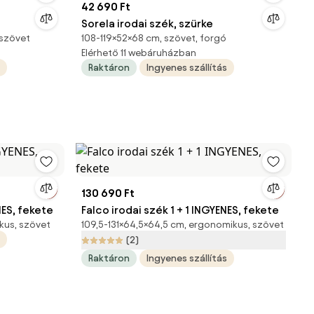
42 690 Ft
Sorela irodai szék, szürke
 szövet
108-119×52×68 cm, szövet, forgó
Elérhető 11 webáruházban
Raktáron
Ingyenes szállítás
130 690 Ft
NES, fekete
Falco irodai szék 1 + 1 INGYENES, fekete
kus, szövet
109,5-131×64,5×64,5 cm, ergonomikus, szövet
(2)
Raktáron
Ingyenes szállítás