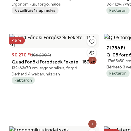
Ergonomikus, forgó, hálós
96-112×47×45
fekete
karfás, Me
Kiszállítás 1 nap múlva
Raktáron
-15 %
71 786 Ft
90 270 Ft
Q-05 forgó
106 200 Ft
117×65×50 cm
Quad Főnöki Forgószék Fekete - 150 kg
Elérhető 3 
132×63×70 cm, ergonomikus, forgó
Raktáron
Elérhető 4 webáruházban
Raktáron