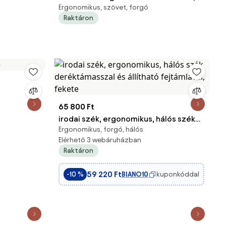
Ergonomikus, szövet, forgó
fekete
Raktáron
65 800 Ft
irodai szék, ergonomikus, hálós szék
Ergonomikus, forgó, hálós
deréktámasszal és állítható
Elérhető 3 webáruházban
fejtámlával, fekete
Raktáron
59 220 Ft
BIANO10
kuponkóddal
-10 %