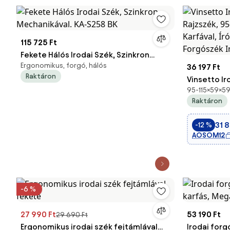
115 725 Ft
Fekete Hálós Irodai Szék, Szinkron
Ergonomikus, forgó, hálós
Mechanikával. KA-S258 BK
36 197 Ft
Raktáron
Vinsetto Ir
95-115×59×59
Rajzszék, 
Raktáron
Szék Karfáv
Lábpihentő
31 8
-12 %
Nappaliba,
AOSOM12
-6 %
27 990 Ft
53 190 Ft
29 690 Ft
Ergonomikus irodai szék fejtámlával
Irodai forg