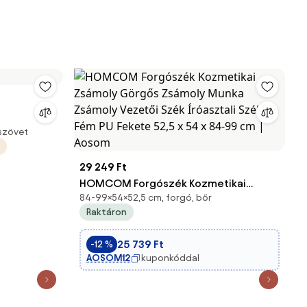
 szövet
29 249 Ft
HOMCOM Forgószék Kozmetikai
84-99×54×52,5 cm, forgó, bőr
Zsámoly Görgős Zsámoly Munka
Raktáron
Zsámoly Vezetői Szék Íróasztali Szék
Fém PU Fekete 52,5 x 54 x 84-99 cm |
25 739 Ft
-12 %
Aosom
AOSOM12
kuponkóddal