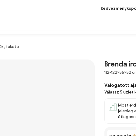
Kedvezménykup
ék, fekete
Brenda ir
Méretek
112-122×55×52 
Válogatott aj
Válassz 5 üzlet 
Most érd
jelenleg
átlagosn
rauman.hu