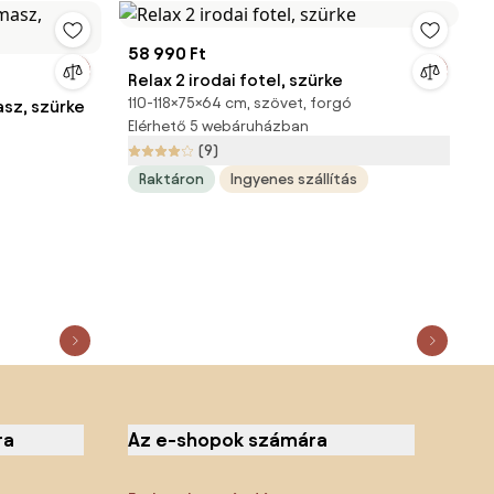
58 990 Ft
Relax 2 irodai fotel, szürke
110-118×75×64 cm, szövet, forgó
sz, szürke
Elérhető 5 webáruházban
(9)
Raktáron
Ingyenes szállítás
ra
Az e-shopok számára