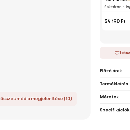
Raktáron
In
54 190 Ft
Tetsz
Előző árak
Termékleírás
Méretek
 összes média megjelenítése (10)
Specifikációk