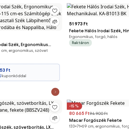
51 973 Ft
Fekete Hálós Irodai Szék, Hi
Ergonomikus, forgó, hálós
Mechanikával. KA-B1013 BK
Raktáron
odai Szék, Ergonomikus
 cm, ergonomikus, szövet
95-115 cm-es Számítógép
al, Íróasztali Szék
vel, Forgószék Irodába és
53 Ft
 Háló
kuponkóddal
-15 %
80 665 Ft
94 900 Ft
Macar Forgószék Fekete
133×71×69 cm, ergonomikus, for
ószék, szövetborítás, LX