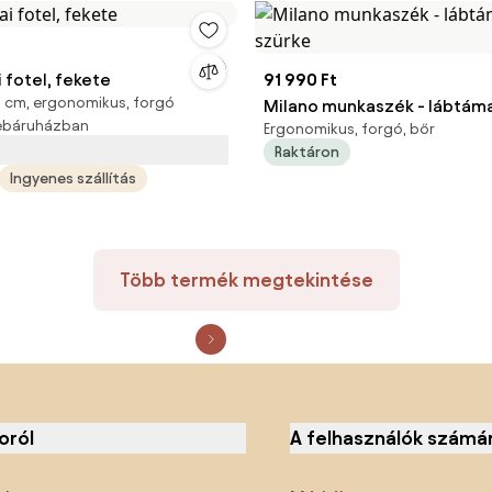
i fotel, fekete
91 990 Ft
4 cm, ergonomikus, forgó
Milano munkaszék - lábtáma
webáruházban
Ergonomikus, forgó, bőr
Raktáron
Ingyenes szállítás
Több termék megtekintése
oról
A felhasználók számá