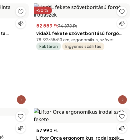
-30 %
52 559 Ft
74 879 Ft
nta
vidaXL fekete szövetborítású forgó
78-92×55×53 cm, ergonomikus, szövet
irodaszék
Raktáron
Ingyenes szállítás
57 990 Ft
gó
Liftor Orca ergonomikus irodai szék,