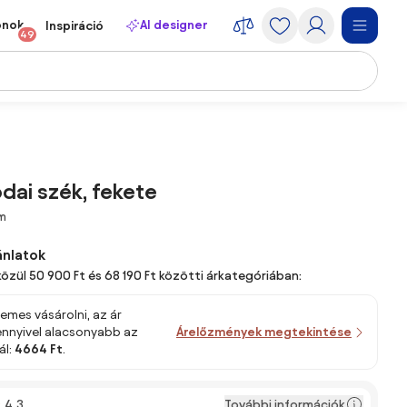
onok
AI designer
Inspiráció
49
odai szék, fekete
cm
ánlatok
közül 50 900 Ft és 68 190 Ft közötti árkategóriában:
emes vásárolni, az ár
 ennyivel alacsonyabb az
Árelőzmények megtekintése
ál:
4664 Ft
.
További információk
4,3