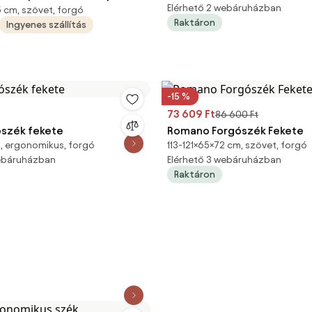
Elérhető 2 webáruházban
 cm, szövet, forgó
gane, fekete (BBSZV248)
Raktáron
Ingyenes szállítás
-15 %
73 609 Ft
86 600 Ft
szék fekete
Romano Forgószék Fekete
, ergonomikus, forgó
113-121×65×72 cm, szövet, forgó
webáruházban
Elérhető 3 webáruházban
Raktáron