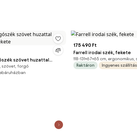
175 490 Ft
Farrell irodai szék, fekete
118-131×67×65 cm, ergonomikus,
gószék szövet huzattal
Raktáron
Ingyenes szállítás
 szövet, forgó
fekete
webáruházban