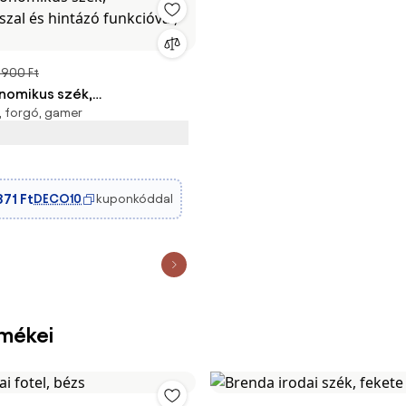
 900 Ft
onomikus szék,
 forgó, gamer
szal és hintázó funkcióval,
871 Ft
DECO10
kuponkóddal
rmékei