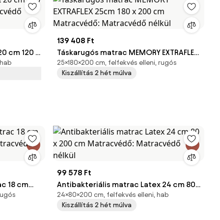
139 408 Ft
0 cm 120 x
Táskarugós matrac MEMORY EXTRAFLEX
 hab
25×180×200 cm, felfekvés elleni, rugós
cvédő
25cm 180 x 200 cm Matracvédő:
Kiszállítás 2 hét múlva
Matracvédő nélkül
99 578 Ft
c 18 cm
Antibakteriális matrac Latex 24 cm 80
 rugós
24×80×200 cm, felfekvés elleni, hab
atracvédő
x 200 cm Matracvédő: Matracvédő
Kiszállítás 2 hét múlva
nélkül