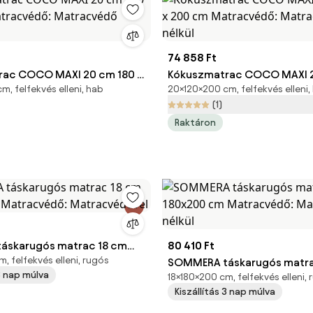
74 858 Ft
rac COCO MAXI 20 cm 180 x
Kókuszmatrac COCO MAXI 2
, felfekvés elleni, hab
20×120×200 cm, felfekvés elleni,
tracvédő: Matracvédő
200 cm Matracvédő: Matra
(1)
nélkül
Raktáron
áskarugós matrac 18 cm
80 410 Ft
, felfekvés elleni, rugós
m Matracvédő:
SOMMERA táskarugós matra
 3 nap múlva
18×180×200 cm, felfekvés elleni,
ővel
180x200 cm Matracvédő: M
Kiszállítás 3 nap múlva
nélkül