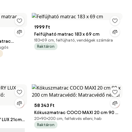
1999 Ft
Felfújható matrac 183 x 69 cm
183×69 cm, felfújható, vendégek számára
atrac
Raktáron
rugós
58 343 Ft
Kókuszmatrac COCO MAXI 20 cm 90 x
20×90×200 cm, felfekvés elleni, hab
 LUX 21cm
200 cm Matracvédő: Matracvédő
Raktáron
nélkül