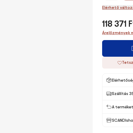
Elérhető válto
118 371 F
Árelőzmények 
Tetsz
Elérhetősé
Szállítás 3
A terméket 
SCANDIsho