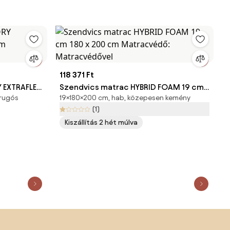
118 371 Ft
 EXTRAFLEX
Szendvics matrac HYBRID FOAM 19 cm
 rugós
19×180×200 cm, hab, közepesen kemény
édő:
180 x 200 cm Matracvédő:
(1)
Matracvédővel
Kiszállítás 2 hét múlva