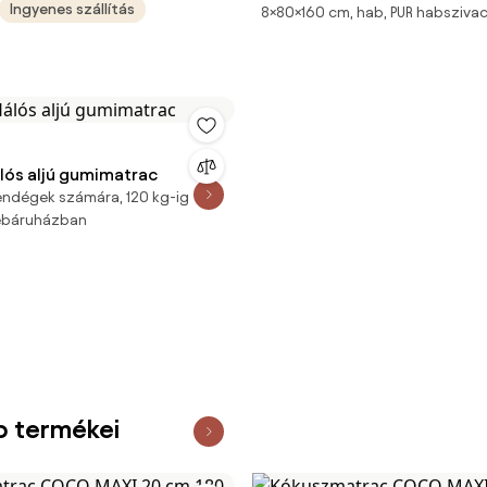
Ingyenes szállítás
8×80×160 cm, hab, PUR habsziva
80x160 cm Matracvédő: Ma
nélkül
lós aljú gumimatrac
vendégek számára, 120 kg-ig
webáruházban
b termékei