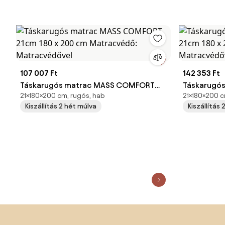
107 007 Ft
142 353 Ft
Táskarugós matrac MASS COMFORT
Táskarugó
21×180×200 cm, rugós, hab
21×180×200 c
21cm 180 x 200 cm Matracvédő:
180 x 200 
Kiszállítás 2 hét múlva
Kiszállítás
Matracvédővel
Matracvéd
Lábléc kihagyása, ugrás az oldal elejére