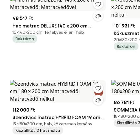
48 517 Ft
Hab matrac DELUXE 140 x 200 cm
101 931 Ft
10×140×200 cm, felfekvés elleni, hab
Matracvédő: Matracvédővel
Kókuszmat
Raktáron
20×180×200 cm
200 cm Ma
Raktáron
nélkül
86 781 Ft
112 000 Ft
SOMMERA t
18×180×200 cm
Szendvics matrac HYBRID FOAM 19 cm
180x200 c
Kiszállítás
19×180×200 cm, hab, közepesen kemény
180 x 200 cm Matracvédő: Matracvédő
Matracvéd
Kiszállítás 2 hét múlva
nélkül