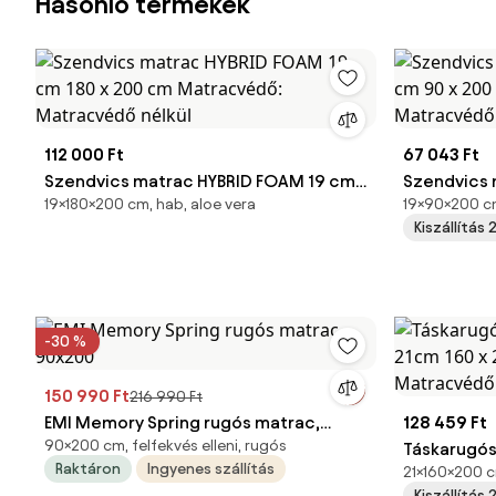
Hasonló termékek
112 000 Ft
67 043 Ft
Szendvics matrac HYBRID FOAM 19 cm
Szendvics 
19×180×200 cm, hab, aloe vera
19×90×200 c
180 x 200 cm Matracvédő: Matracvédő
90 x 200 c
Kiszállítás
nélkül
nélkül
-30 %
150 990 Ft
216 990 Ft
EMI Memory Spring rugós matrac,
128 459 Ft
90×200 cm, felfekvés elleni, rugós
90x200
Táskarugó
Raktáron
Ingyenes szállítás
21×160×200 c
160 x 200 
Kiszállítás