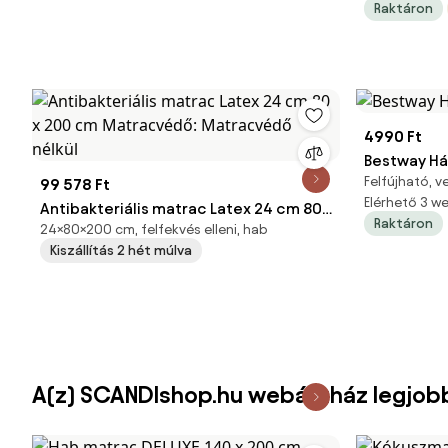
Raktáron
4990 Ft
Bestway Há
Felfújható, 
99 578 Ft
Elérhető 3 
Antibakteriális matrac Latex 24 cm 80
Raktáron
24×80×200 cm, felfekvés elleni, hab
x 200 cm Matracvédő: Matracvédő
Kiszállítás 2 hét múlva
nélkül
A(z) SCANDIshop.hu webáruház legjob