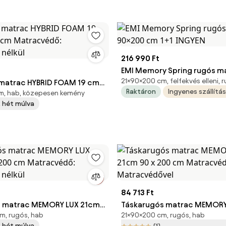
216 990 Ft
EMI Memory Spring rugós m
21×90×200 cm, felfekvés elleni, 
matrac HYBRID FOAM 19 cm
90×200 cm 1+1 INGYEN
Raktáron
Ingyenes szállítás
m, hab, közepesen kemény
m Matracvédő: Matracvédő
 2 hét múlva
84 713 Ft
s matrac MEMORY LUX 21cm
Táskarugós matrac MEMORY
m, rugós, hab
21×90×200 cm, rugós, hab
cm Matracvédő: Matracvédő
90 x 200 cm Matracvédő:
 2 hét múlva