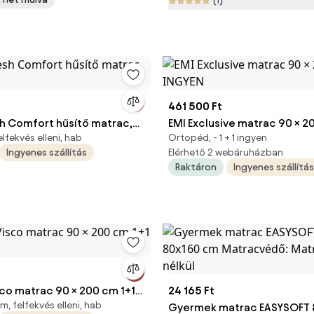
(1)
Matracvédővel
461 500 Ft
sh Comfort hűsítő matrac,
EMI Exclusive matrac 90 × 2
lfekvés elleni, hab
Ortopéd, - 1 + 1 ingyen
INGYEN
Ingyenes szállítás
Elérhető 2 webáruházban
Raktáron
Ingyenes szállítás
sco matrac 90 × 200 cm 1+1
24 165 Ft
, felfekvés elleni, hab
Gyermek matrac EASYSOFT 