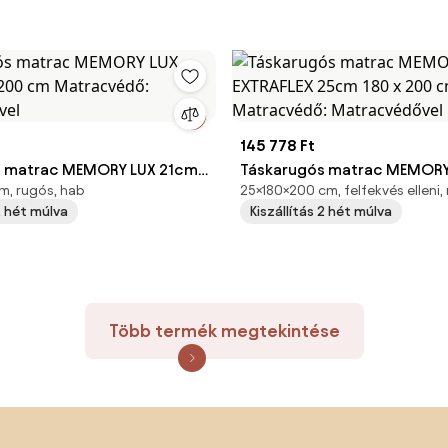
145 778 Ft
s matrac MEMORY LUX 21cm
Táskarugós matrac MEMORY
m, rugós, hab
25×180×200 cm, felfekvés elleni,
cm Matracvédő:
25cm 180 x 200 cm Matracv
 2 hét múlva
Kiszállítás 2 hét múlva
ővel
Matracvédővel
Több termék megtekintése