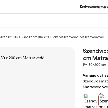
Kedvezménykup
trac HYBRID FOAM 19 cm 180 x 200 cm Matracvédő: Matracvédővel
Szendvic
cm Matra
Méretek
19×180×200 cm
Variáns kivála
Szendvics mat
Matracvédőve