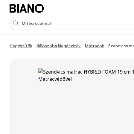
Navigáció kihagyása, ugrás a tartalomra
Keresési bevitel
Tartalom átugrása, ugrás a láblécbe
Kiegészítők
Hálószoba kiegészítők
Matracok
Szendvics ma