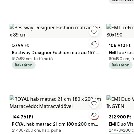
nélkül
5799 Ft
108 910 Ft
Bestway Designer Fashion matrac 157 x
EMI IceFre
157×89 cm, felfújható
80×190 cm, fe
89 cm
80x190
Raktáron
Raktáron
144 761 Ft
312 900 Ft
ROYAL hab matrac 21 cm 180 x 200 cm
EMI Duo Vi
21×180×200 cm, hab, puha
24×90×200 cm
Matracvédő: Matracvédővel
INGYEN