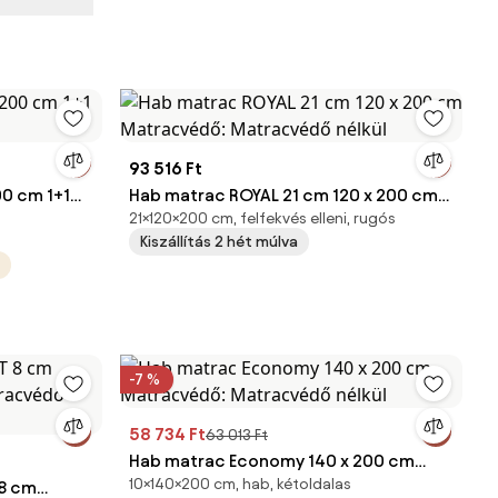
93 516 Ft
00 cm 1+1
Hab matrac ROYAL 21 cm 120 x 200 cm
21×120×200 cm, felfekvés elleni, rugós
Matracvédő: Matracvédő nélkül
Kiszállítás 2 hét múlva
-7 %
58 734 Ft
63 013 Ft
Hab matrac Economy 140 x 200 cm
10×140×200 cm, hab, kétoldalas
8 cm
Matracvédő: Matracvédő nélkül