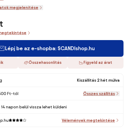
zatok megjelenítése
t
megtekintése
Lépj be az e-shopba: SCANDIshop.hu
ik
Összehasonlítás
Figyeld az árat
g
Kiszállítás 2 hét múlva
500 Ft-tól
Összes szállítás
14 napon belül vissza lehet küldeni
p.hu
Vélemények megtekintése