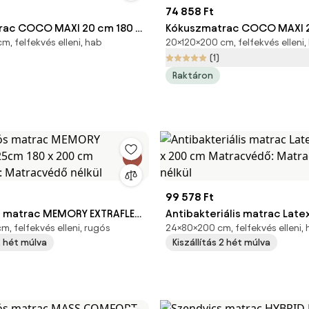
74 858 Ft
rac COCO MAXI 20 cm 180 x
Kókuszmatrac COCO MAXI 2
, felfekvés elleni, hab
20×120×200 cm, felfekvés elleni,
tracvédő: Matracvédő
200 cm Matracvédő: Matra
(1)
nélkül
Raktáron
99 578 Ft
s matrac MEMORY EXTRAFLEX
Antibakteriális matrac Late
, felfekvés elleni, rugós
24×80×200 cm, felfekvés elleni,
 200 cm Matracvédő:
x 200 cm Matracvédő: Mat
 2 hét múlva
Kiszállítás 2 hét múlva
 nélkül
nélkül