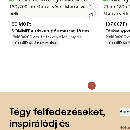
80 410 Ft
107 007 Ft
SOMMERA táskarugós matrac 18 cm
Táskarugó
18×180×200 cm, felfekvés elleni, rugós
21×180×200 c
180x200 cm Matracvédő: Matracvédő
21cm 180 x
Kiszállítás 3 nap múlva
Kiszállítás
nélkül
Matracvéd
Lábléc kihagyása, ugrás az oldal elejére
Tégy felfedezéseket,
Bian
inspirálódj és
Rólu