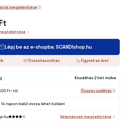
zatok megjelenítése
Ft
megtekintése
Lépj be az e-shopba: SCANDIshop.hu
ik
Összehasonlítás
Figyeld az árat
g
Kiszállítás 2 hét múlva
500 Ft-tól
Összes szállítás
14 napon belül vissza lehet küldeni
p.hu
Vélemények megtekintése