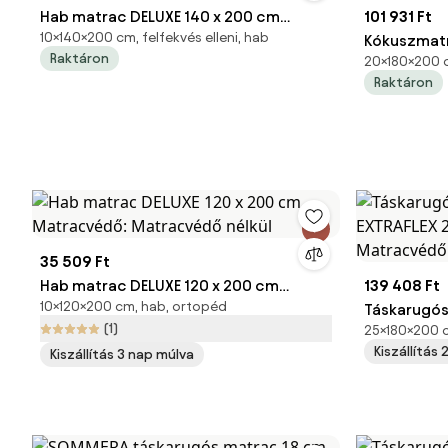
Hab matrac DELUXE 140 x 200 cm
101 931 Ft
10×140×200 cm, felfekvés elleni, hab
Matracvédő: Matracvédővel
Kókuszmat
Raktáron
20×180×200 cm
200 cm Ma
Raktáron
nélkül
35 509 Ft
Hab matrac DELUXE 120 x 200 cm
139 408 Ft
10×120×200 cm, hab, ortopéd
Matracvédő: Matracvédő nélkül
Táskarugó
(1)
25×180×200 cm
25cm 180 x
Kiszállítás
Kiszállítás 3 nap múlva
Matracvédő