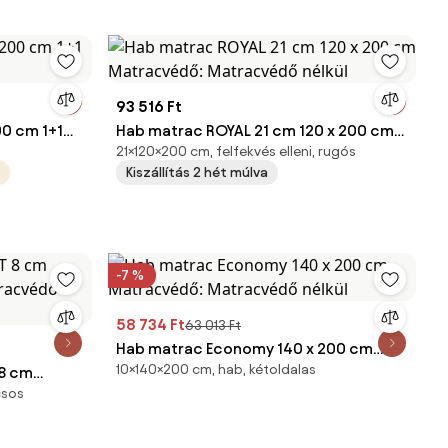
93 516 Ft
00 cm 1+1
Hab matrac ROYAL 21 cm 120 x 200 cm
21×120×200 cm, felfekvés elleni, rugós
Matracvédő: Matracvédő nélkül
Kiszállítás 2 hét múlva
-7 %
58 734 Ft
63 013 Ft
Hab matrac Economy 140 x 200 cm
10×140×200 cm, hab, kétoldalas
8 cm
Matracvédő: Matracvédő nélkül
csos
tracvédő