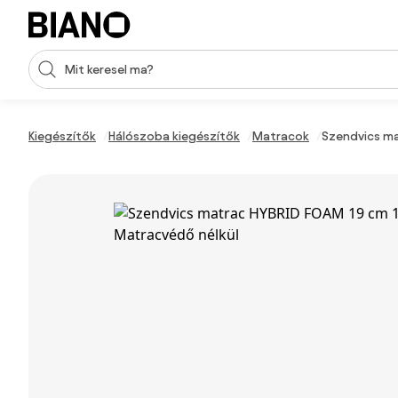
Navigáció kihagyása, ugrás a tartalomra
Keresési bevitel
Tartalom átugrása, ugrás a láblécbe
Kiegészítők
Hálószoba kiegészítők
Matracok
Szendvics ma