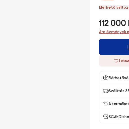
Elérhető válto
112 000 
Árelőzmények 
Tetsz
Elérhetősé
Szállítás 3
A terméket 
SCANDIsho