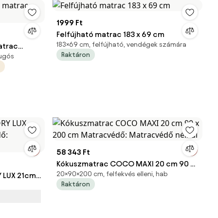
1999 Ft
Felfújható matrac 183 x 69 cm
183×69 cm, felfújható, vendégek számára
atrac
Raktáron
rugós
58 343 Ft
Kókuszmatrac COCO MAXI 20 cm 90 x
20×90×200 cm, felfekvés elleni, hab
 LUX 21cm
200 cm Matracvédő: Matracvédő
Raktáron
nélkül