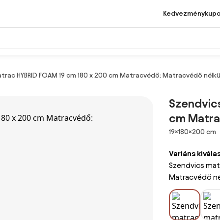
Kedvezménykup
trac HYBRID FOAM 19 cm 180 x 200 cm Matracvédő: Matracvédő nélkü
Szendvic
cm Matra
Méretek
19×180×200 cm
Variáns kivála
Szendvics mat
Matracvédő né