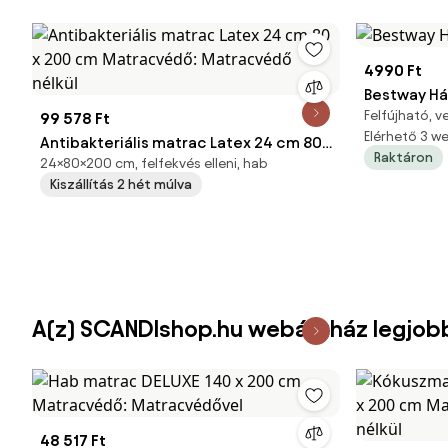
4990 Ft
Bestway Há
Felfújható, 
99 578 Ft
Elérhető 3 
Antibakteriális matrac Latex 24 cm 80
Raktáron
24×80×200 cm, felfekvés elleni, hab
x 200 cm Matracvédő: Matracvédő
Kiszállítás 2 hét múlva
nélkül
A(z) SCANDIshop.hu webáruház legjob
48 517 Ft