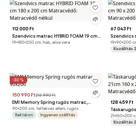
112 000 Ft
67 043 Ft
Szendvics matrac HYBRID FOAM 19 cm
Szendvics 
19×180×200 cm, hab, aloe vera
19×90×200 c
180 x 200 cm Matracvédő: Matracvédő
90 x 200 c
Kiszállítás
nélkül
nélkül
-30 %
150 990 Ft
216 990 Ft
EMI Memory Spring rugós matrac,
128 459 Ft
90×200 cm, felfekvés elleni, rugós
90x200
Táskarugó
Raktáron
Ingyenes szállítás
21×160×200 c
160 x 200 
Kiszállítás
nélkül