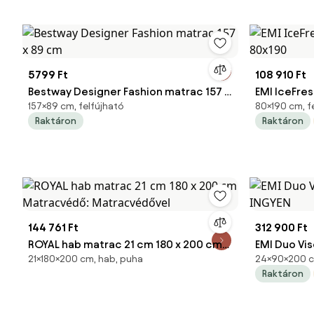
5799 Ft
108 910 Ft
Bestway Designer Fashion matrac 157 x
EMI IceFre
157×89 cm, felfújható
80×190 cm, fe
89 cm
80x190
Raktáron
Raktáron
144 761 Ft
312 900 Ft
ROYAL hab matrac 21 cm 180 x 200 cm
EMI Duo Vi
21×180×200 cm, hab, puha
24×90×200 cm
Matracvédő: Matracvédővel
INGYEN
Raktáron