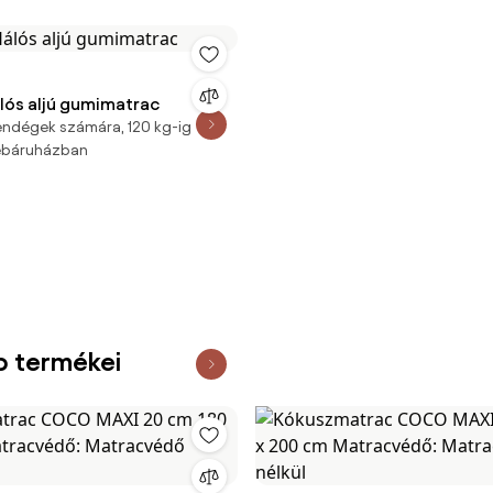
lós aljú gumimatrac
vendégek számára, 120 kg-ig
webáruházban
b termékei