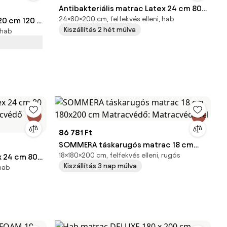
Antibakteriális matrac Latex 24 cm 80
24×80×200 cm, felfekvés elleni, hab
0 cm 120 x
x 200 cm Matracvédő: Matracvédővel
Kiszállítás 2 hét múlva
 hab
cvédő
86 781 Ft
SOMMERA táskarugós matrac 18 cm
18×180×200 cm, felfekvés elleni, rugós
x 24 cm 80
180x200 cm Matracvédő:
Kiszállítás 3 nap múlva
 hab
racvédő
Matracvédővel