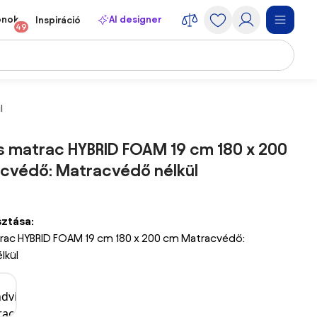
onok
AI designer
Inspiráció
49
l
s matrac HYBRID FOAM 19 cm 180 x 200
cvédő: Matracvédő nélkül
sztása:
rac HYBRID FOAM 19 cm 180 x 200 cm Matracvédő:
lkül