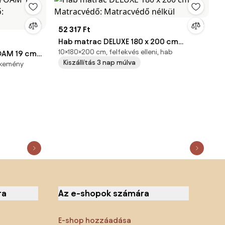
52 317 Ft
Hab matrac DELUXE 180 x 200 cm
10×180×200 cm, felfekvés elleni, hab
OAM 19 cm
Matracvédő: Matracvédő nélkül
Kiszállítás 3 nap múlva
 kemény
Matracvédő
ra
Az e-shopok számára
E-shop hozzáadása