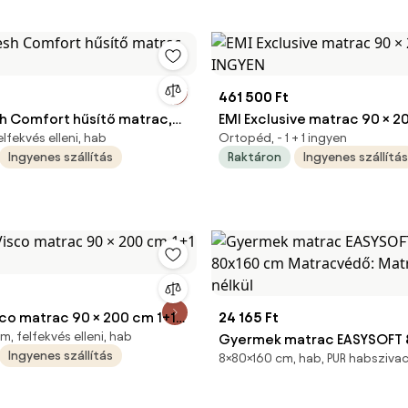
461 500 Ft
sh Comfort hűsítő matrac,
EMI Exclusive matrac 90 × 2
lfekvés elleni, hab
Ortopéd, - 1 + 1 ingyen
INGYEN
Ingyenes szállítás
Raktáron
Ingyenes szállítás
sco matrac 90 × 200 cm 1+1
24 165 Ft
, felfekvés elleni, hab
Gyermek matrac EASYSOFT 
Ingyenes szállítás
8×80×160 cm, hab, PUR habsziva
80x160 cm Matracvédő: Ma
nélkül