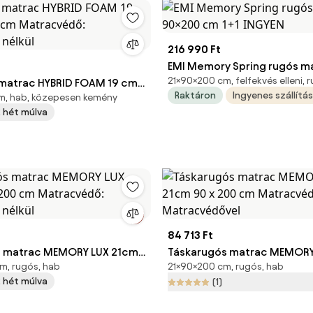
216 990 Ft
EMI Memory Spring rugós m
21×90×200 cm, felfekvés elleni, 
matrac HYBRID FOAM 19 cm
90×200 cm 1+1 INGYEN
Raktáron
Ingyenes szállítás
m, hab, közepesen kemény
m Matracvédő: Matracvédő
 2 hét múlva
84 713 Ft
s matrac MEMORY LUX 21cm
Táskarugós matrac MEMORY
m, rugós, hab
21×90×200 cm, rugós, hab
cm Matracvédő: Matracvédő
90 x 200 cm Matracvédő:
 2 hét múlva
(1)
Matracvédővel