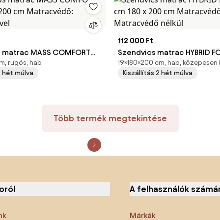
112 000 Ft
s matrac MASS COMFORT
Szendvics matrac HYBRID F
m, rugós, hab
19×180×200 cm, hab, közepesen
 200 cm Matracvédő:
180 x 200 cm Matracvédő: 
 2 hét múlva
Kiszállítás 2 hét múlva
ővel
nélkül
Több termék megtekintése
oról
A felhasználók számá
nk
Márkák