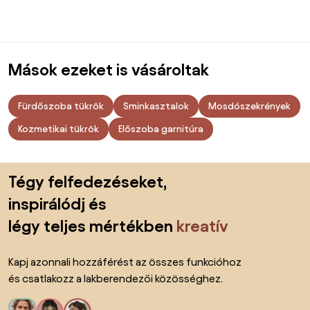
Ezt ne hagyd ki:
Termékek
Inspiráció
AI designer
Megtalálsz minket a közösségi hálózatokon is
Sütik
Adatvédelmi politika
Használati feltételek
Ország megváltoztatása
© 2026 Biano kft.