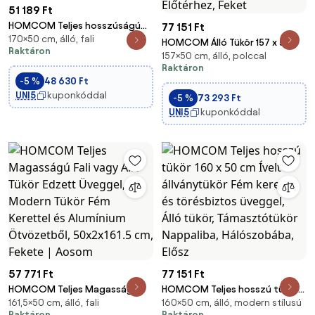
51 189 Ft
HOMCOM Teljes hosszúságú
77 151 Ft
170×50 cm, álló, fali
álló tükör 50x170 cm Álló vagy
HOMCOM Álló Tükör 157 x 50
Raktáron
falra szerelhető alumínium
157×50 cm, álló, polccal
cm Téglalap Alakú Polccal, 2
ötvözet kerettel és állvánnyal,
Raktáron
Horoggal, Fém Kerettel, Nagy
-5 %
48 630 Ft
Arany | Aosom
Tükör, Öltöztető Tükör
UNI5
kuponkóddal
-5 %
73 293 Ft
Hálószobához, Nappalihoz,
UNI5
kuponkóddal
Előtérhez, Feket
57 771 Ft
77 151 Ft
HOMCOM Teljes Magasságú
HOMCOM Teljes hosszú tükör
161,5×50 cm, álló, fali
160×50 cm, álló, modern stílusú
Fali vagy Álló Tükör Edzett
160 x 50 cm Ívelt állványtükör
Raktáron
Raktáron