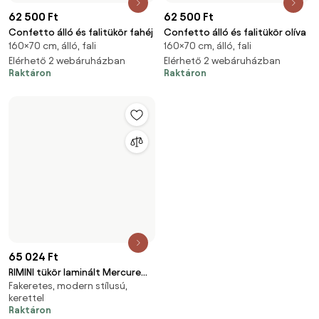
légy teljes mértékben
kreatív
Kapj azonnali hozzáférést az összes funkcióhoz
és csatlakozz a lakberendezői közösséghez.
Kérem az összes funkciót!
Bianoról
A felhasználók számára
Az e-shopok számára