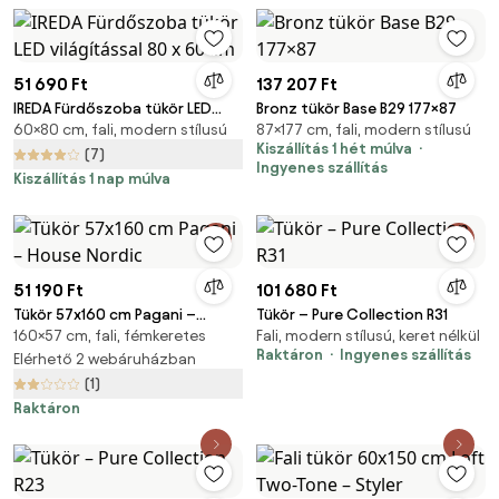
51 690 Ft
137 207 Ft
IREDA Fürdőszoba tükör LED
Bronz tükör Base B29 177×87
60×80 cm, fali, modern stílusú
87×177 cm, fali, modern stílusú
világítással 80 x 60 cm
Kiszállítás 1 hét múlva
(7)
Ingyenes szállítás
Kiszállítás 1 nap múlva
51 190 Ft
101 680 Ft
Tükör 57x160 cm Pagani –
Tükör – Pure Collection R31
160×57 cm, fali, fémkeretes
Fali, modern stílusú, keret nélkül
House Nordic
Raktáron
Ingyenes szállítás
Elérhető 2 webáruházban
(1)
Raktáron