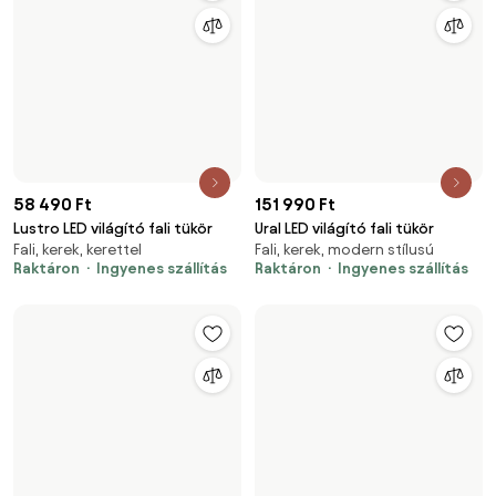
85 700 Ft
67 000 Ft
Kyoko tükör
Deco falitükör antik ezüst
Fali, fémkeretes, szabálytalan
90×70 cm, fali, fémkeretes
formájú
Raktáron
Raktáron