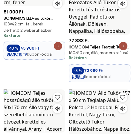
51 000 Ft
SONGMICS LED-es tükör
108×42 cm, fali, kerek
ékszertárolóval 10×42×108 cm,
fehér
Elérhető 2 webáruházban
Raktáron
77 883 Ft
HOMCOM Teljes Testsík Tükör
-10 %
45 900 Ft
160×50 cm, álló, modern stílusú
160 x 50 cm Fokozatos Álló
BIANO10
kuponkóddal
Raktáron
Tükör Fém Kerettel és
Törésbiztos Üveggel,
-5 %
73 989 Ft
Padlótükör Állónak, Dőlésen,
UNI5
kuponkóddal
Nappaliba, Hálószobába,