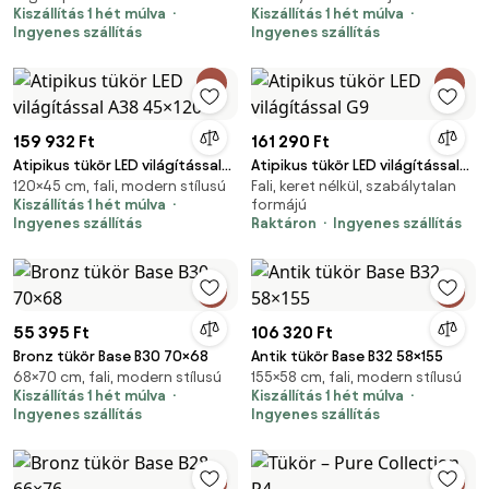
Kiszállítás 1 hét múlva
Kiszállítás 1 hét múlva
Ingyenes szállítás
Ingyenes szállítás
159 932 Ft
161 290 Ft
Atipikus tükör LED világítással
Atipikus tükör LED világítással
120×45 cm, fali, modern stílusú
Fali, keret nélkül, szabálytalan
A38 45×120
G9
Kiszállítás 1 hét múlva
formájú
Ingyenes szállítás
Raktáron
Ingyenes szállítás
55 395 Ft
106 320 Ft
Bronz tükör Base B30 70×68
Antik tükör Base B32 58×155
68×70 cm, fali, modern stílusú
155×58 cm, fali, modern stílusú
Kiszállítás 1 hét múlva
Kiszállítás 1 hét múlva
Ingyenes szállítás
Ingyenes szállítás