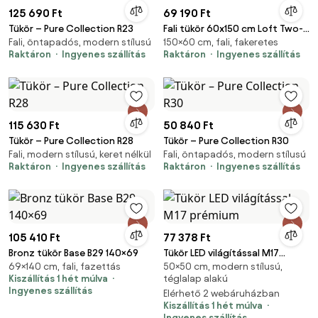
125 690 Ft
69 190 Ft
Tükör – Pure Collection R23
Fali tükör 60x150 cm Loft Two-
Fali, öntapadós, modern stílusú
150×60 cm, fali, fakeretes
Tone – Styler
Raktáron
Ingyenes szállítás
Raktáron
Ingyenes szállítás
115 630 Ft
50 840 Ft
Tükör – Pure Collection R28
Tükör – Pure Collection R30
Fali, modern stílusú, keret nélkül
Fali, öntapadós, modern stílusú
Raktáron
Ingyenes szállítás
Raktáron
Ingyenes szállítás
105 410 Ft
77 378 Ft
Bronz tükör Base B29 140×69
Tükör LED világítással M17
69×140 cm, fali, fazettás
50×50 cm, modern stílusú,
prémium
Kiszállítás 1 hét múlva
téglalap alakú
Ingyenes szállítás
Elérhető 2 webáruházban
Kiszállítás 1 hét múlva
Ingyenes szállítás