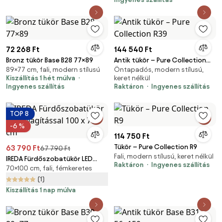
72 268 Ft
144 540 Ft
Bronz tükör Base B28 77×89
Antik tükör – Pure Collection
89×77 cm, fali, modern stílusú
Öntapadós, modern stílusú,
R39
Kiszállítás 1 hét múlva
keret nélkül
Ingyenes szállítás
Raktáron
Ingyenes szállítás
TOP 8
-6 %
114 750 Ft
Tükör – Pure Collection R9
63 790 Ft
67 790 Ft
Fali, modern stílusú, keret nélkül
IREDA Fürdőszobatükör LED
Raktáron
Ingyenes szállítás
70×100 cm, fali, fémkeretes
világítással 100 x 70 cm
(1)
Kiszállítás 1 nap múlva