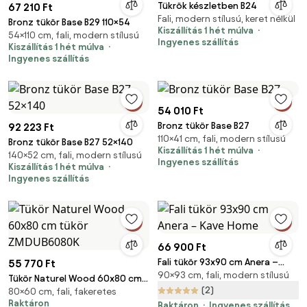
Tükrök készletben B24
67 210 Ft
Fali, modern stílusú, keret nélkül
Bronz tükör Base B29 110×54
Kiszállítás 1 hét múlva
54×110 cm, fali, modern stílusú
Ingyenes szállítás
Kiszállítás 1 hét múlva
Ingyenes szállítás
54 010 Ft
Bronz tükör Base B27
92 223 Ft
110×41 cm, fali, modern stílusú
Bronz tükör Base B27 52×140
Kiszállítás 1 hét múlva
140×52 cm, fali, modern stílusú
Ingyenes szállítás
Kiszállítás 1 hét múlva
Ingyenes szállítás
66 900 Ft
Fali tükör 93x90 cm Anera –
55 770 Ft
90×93 cm, fali, modern stílusú
Kave Home
Tükör Naturel Wood 60x80 cm
(2)
80×60 cm, fali, fakeretes
tükör ZMDUB6080K
Raktáron
Raktáron
Ingyenes szállítás