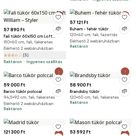
57 121 Ft
Buhem - fehér tükör
57 890 Ft
120×40 cm, fali, fazettás
Fali tükör 60x150 cm Loft
Elérhető 2 webáruházban
150×60 cm, fali, fakeretes
William – Styler
Raktáron
Elérhető 2 webáruházban
(5)
Raktáron
Ingyenes szállítás
59 000 Ft
58 900 Ft
Barco tükör polccal
Brandsby tükör
94,5×92 cm, fali, fakeretes
120×60 cm, fali, fakeretes
Raktáron
Elérhető 2 webáruházban
Raktáron
121 300 Ft
53 592 Ft