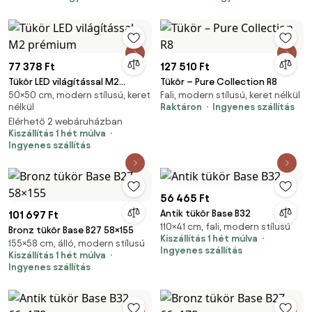
77 378 Ft
127 510 Ft
Tükör LED világítással M2
Tükör – Pure Collection R8
50×50 cm, modern stílusú, keret
Fali, modern stílusú, keret nélkül
prémium
nélkül
Raktáron
Ingyenes szállítás
Elérhető 2 webáruházban
Kiszállítás 1 hét múlva
Ingyenes szállítás
56 465 Ft
Antik tükör Base B32
101 697 Ft
110×41 cm, fali, modern stílusú
Bronz tükör Base B27 58×155
Kiszállítás 1 hét múlva
155×58 cm, álló, modern stílusú
Ingyenes szállítás
Kiszállítás 1 hét múlva
Ingyenes szállítás