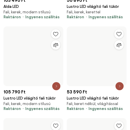
183 990 Ft
241 190 Ft
Ural LED világító fali tükör
Adon LED világító állótükör
Fali, kerek, modern stílusú
Álló, modern stílusú, fémkeretes
Raktáron
Ingyenes szállítás
Raktáron
Ingyenes szállítás
77 500 Ft
Dropz tükör
135×40 cm, álló, fakeretes
64 900 Ft
Raktáron
kerek LED-es fürdőszobai tükör
60×60 cm, kerek, modern
fűtési funkcióval 60cm
stílusú
Raktáron
93 900 Ft
65 800 Ft
Ashley tükör
Paola tükör
Fali, fakeretes, szabálytalan
Fali, modern stílusú, keret nélkül
formájú
Raktáron
Raktáron