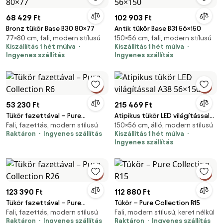
68 429 Ft
102 903 Ft
Bronz tükör Base B30 80×77
Antik tükör Base B31 56×150
77×80 cm, fali, modern stílusú
150×56 cm, fali, modern stílusú
Kiszállítás 1 hét múlva
Kiszállítás 1 hét múlva
Ingyenes szállítás
Ingyenes szállítás
53 230 Ft
215 469 Ft
Tükör fazettával – Pure
Atipikus tükör LED világítással
Fali, fazettás, modern stílusú
150×56 cm, álló, modern stílusú
Collection R6
A38 56×150
Raktáron
Ingyenes szállítás
Kiszállítás 1 hét múlva
Ingyenes szállítás
123 390 Ft
112 880 Ft
Tükör fazettával – Pure
Tükör – Pure Collection R15
Fali, fazettás, modern stílusú
Fali, modern stílusú, keret nélkül
Collection R26
Raktáron
Ingyenes szállítás
Raktáron
Ingyenes szállítás