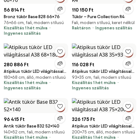
56 814 Ft
110 150 Ft
Bronz tükör Base B28 66×76
Tükör – Pure Collection R4
76×66 cm, fali, modern stílusú
Fali, modern stílusú, keret nélkül
Kiszállítás 1 hét múlva
Raktáron
Ingyenes szállítás
Ingyenes szállítás
280 886 Ft
116 028 Ft
Atipikus tükör LED világítással
Atipikus tükör LED világítással
180×68 cm, álló, modern stílusú
93×35 cm, fali, modern stílusú
A38 68×180
A38 35×93
Kiszállítás 1 hét múlva
Kiszállítás 1 hét múlva
Ingyenes szállítás
Ingyenes szállítás
96 415 Ft
326 175 Ft
Antik tükör Base B32 52×140
Atipikus tükör LED világítással
140×52 cm, fali, modern stílusú
200×75 cm, álló, modern stílusú
A38 75×200
Kiszállítás 1 hét múlva
Kiszállítás 1 hét múlva