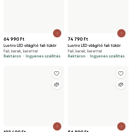
Raktáron
Ingyenes szállítás
Fali, kerek, kerettel
Raktáron
Ingyenes szállítás
105 790 Ft
53 590 Ft
Lustro LED világító fali tükör
Lustro LED világító fali tükör
Fali, kerek, modern stílusú
Fali, keret nélkül, világítással
Raktáron
Ingyenes szállítás
Raktáron
Ingyenes szállítás
58 490 Ft
151 990 Ft
Lustro LED világító fali tükör
Ural LED világító fali tükör
Fali, kerek, kerettel
Fali, kerek, modern stílusú
Raktáron
Ingyenes szállítás
Raktáron
Ingyenes szállítás