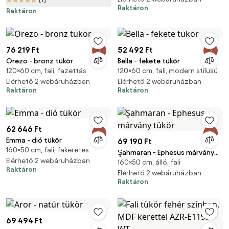
Raktáron
Raktáron
76 219 Ft
52 492 Ft
Orezo - bronz tükör
Bella - fekete tükör
120×60 cm, fali, fazettás
120×60 cm, fali, modern stílusú
Elérhető 2 webáruházban
Elérhető 2 webáruházban
Raktáron
Raktáron
62 646 Ft
Emma - dió tükör
69 190 Ft
160×50 cm, fali, fakeretes
Şahmaran - Ephesus márvány
Elérhető 2 webáruházban
160×50 cm, álló, fali
tükör
Raktáron
Elérhető 2 webáruházban
Raktáron
69 494 Ft