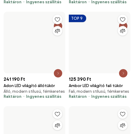
Raktáron
Ingyenes szállítás
Raktáron
Ingyenes szállítás
TOP 9
241 190 Ft
125 390 Ft
Adon LED világító állótükör
Ambor LED világító fali tükör
Álló, modern stílusú, fémkeretes
Fali, modern stílusú, fémkeretes
Raktáron
Ingyenes szállítás
Raktáron
Ingyenes szállítás
64 990 Ft
74 790 Ft
Lustro LED világító fali tükör
Lustro LED világító fali tükör
Fali, kerek, kerettel
Fali, kerek, kerettel
Raktáron
Ingyenes szállítás
Raktáron
Ingyenes szállítás
103 490 Ft
Alda LED
56 890 Ft
Fali, kerek, modern stílusú
Lustro LED világító fali tükör