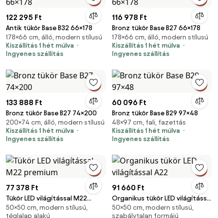
122 295 Ft
116 978 Ft
Antik tükör Base B32 66×178
Bronz tükör Base B27 66×178
178×66 cm, álló, modern stílusú
178×66 cm, álló, modern stílusú
Kiszállítás 1 hét múlva
Kiszállítás 1 hét múlva
Ingyenes szállítás
Ingyenes szállítás
133 888 Ft
60 096 Ft
Bronz tükör Base B27 74×200
Bronz tükör Base B29 97×48
200×74 cm, álló, modern stílusú
48×97 cm, fali, fazettás
Kiszállítás 1 hét múlva
Kiszállítás 1 hét múlva
Ingyenes szállítás
Ingyenes szállítás
77 378 Ft
91 660 Ft
Tükör LED világítással M22
Organikus tükör LED világítással
50×50 cm, modern stílusú,
50×50 cm, modern stílusú,
premium
A22
téglalap alakú
szabálytalan formájú