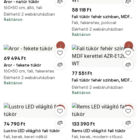
Aror - natúr tükör
160×50 cm, álló, fali
58 118 Ft
Elérhető 2 webáruházban
Fali tükör fehér színben, MDF
Raktáron
Fali, fakeretes, polccal
kerettel AZR-E1193 WT
Elérhető 2 webáruházban
Raktáron
69 494 Ft
Aror - fekete tükör
160×50 cm, fali, fakeretes
77 551 Ft
Elérhető 2 webáruházban
Fali tükör fehér színben, MDF
Raktáron
kerettel AZR-E1207 WT
Elérhető 2 webáruházban
Raktáron
74 790 Ft
133 390 Ft
Lustro LED világító fali tükör
Rems LED világító fali tükör
Fali, kerek, keret nélkül
Fali, kerek, modern stílusú