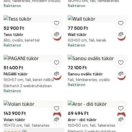
Álló, fakeretes, modern stílusú
180×90 cm, fali, fémkeretes
Raktáron
Raktáron
52 900 Ft
77 500 Ft
Tess tükör
Wall tükör
Álló, ovális, kerettel
60×60 cm, fali, kerek
Raktáron
Raktáron
51 400 Ft
72 100 Ft
PAGANI tükör
Sanou ovális tükör
160×57 cm, fali, keret nélkül
Fali, fémkeretes, ovális
Raktáron
Elérhető 2 webáruházban
Raktáron
143 900 Ft
69 494 Ft
Volan tükör
Aror - dió tükör
110×70 cm, fali, fakeretes
160×50 cm, fali, fakeretes
Elérhető 2 webáruházban
(1)