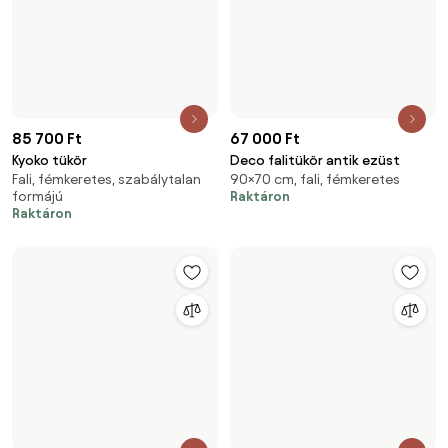
Lábléc kihagyása, ugrás az oldal elejére
Tégy felfedezéseket,
inspirálódj és