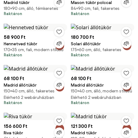
Madrid tükör
Mason tükör polccal
180×90 cm, álló, fémkeretes
84×90 cm, fali, fakeretes
Raktáron
Raktáron
58 900 Ft
180 700 Ft
Hennetved tükör
Solari állótükör
170×35 cm, fali, modern stílusú
175×60 cm, álló, fakeretes
Raktáron
Raktáron
68 100 Ft
68 100 Ft
Madrid állótükör
Madrid állótükör
150×40 cm, álló, fakeretes
150×40 cm, álló, modern stílusú
Elérhető 2 webáruházban
Elérhető 2 webáruházban
Raktáron
Raktáron
156 600 Ft
121 300 Ft
Riva tükör
Madrid tükör