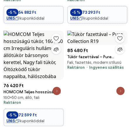
Üveggel, Modern Tükör Fém
Fém kerettel és törésbiztos
Kerettel és Alumínium
üveggel, Álló tükör,
-5 %
54 882 Ft
-5 %
73 293 Ft
Ötvözetből, 50x2x161.5 cm,
Támasztótükör Nappaliba,
UNI5
kuponkóddal
UNI5
kuponkóddal
Fekete | Aosom
Hálószobába, Elősz
85 480 Ft
Tükör fazettával – Pure
Fali, fazettás, modern stílusú
Collection R19
Raktáron
Ingyenes szállítás
76 420 Ft
HOMCOM Teljes hosszúságú
160×50 cm, álló, fali
tükör, 160 x 50 cm Irreguláris
Raktáron
hullámos állótükör bársonyos
kerettel, Nagy fali tükör,
-5 %
72 599 Ft
Öltözködő tükör nappaliba,
UNI5
kuponkóddal
hálószobába