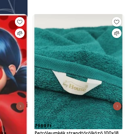
7989 Ft
ska
Petróleumkék strandtörölköző 100x180