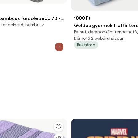
1800 Ft
 bambusz fürdőlepedő 70 x
 rendelhető, bambusz
Goldea gyermek frottír törö
Pamut, darabonként rendelhető, 
autócska 30 x 50 cm
Elérhető 2 webáruházban
Raktáron