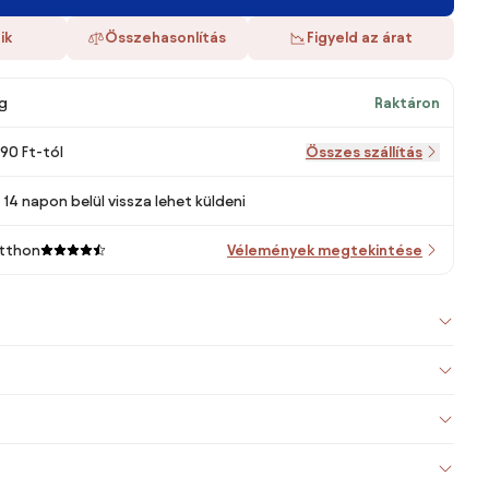
ik
Összehasonlítás
Figyeld az árat
g
Raktáron
090 Ft-tól
Összes szállítás
14 napon belül vissza lehet küldeni
Otthon
Vélemények megtekintése