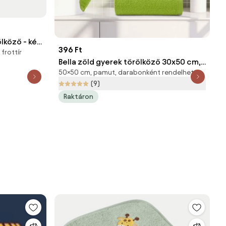
lköző - kék
396 Ft
frottír
Bella zöld gyerek törölköző 30x50 cm,
50×50 cm, pamut, darabonként rendelhető
100% pamut
(9)
Raktáron