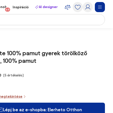
onok
AI designer
Inspiráció
49
ete 100% pamut gyerek törölköző
, 100% pamut
0
(5 értékelés)
megtekintése
Lépj be az e-shopba: Elerheto Otthon