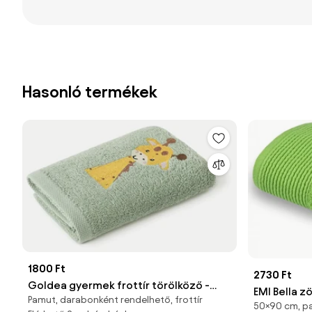
Hasonló termékek
1800 Ft
2730 Ft
Goldea gyermek frottír törölköző -
EMI Bella 
Pamut, darabonként rendelhető, frottír
zsiráf zsályaszínű alapon 30 x 50 cm
50×90 cm, p
cm