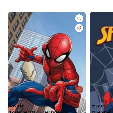
1090 Ft
2176 Ft
Pókember City Glider kéztörlő,
Pókember D