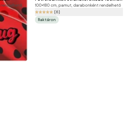
 rendelhető
100×180 cm, pamut, darabonként rendelhető
edő, strand
cm Big – My House
(6)
Raktáron