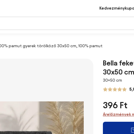
Kedvezménykup
 100% pamut gyerek törölköző 30x50 cm, 100% pamut
Bella fek
30x50 cm
Méretek
30×50 cm
5,
396 Ft
Árelőzmények 