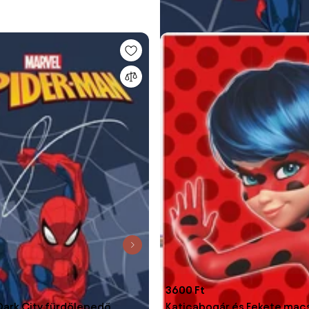
3600 Ft
ark City fürdőlepedő,
Katicabogár és Fekete mac