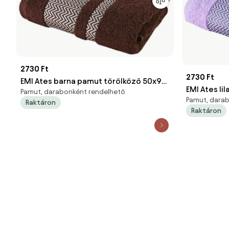
2730 Ft
2730 Ft
EMI Ates barna pamut törölköző 50x90
EMI Ates l
Pamut, darabonként rendelhető
cm
Pamut, dara
Raktáron
Raktáron