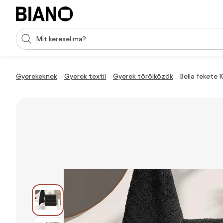
Navigáció kihagyása, ugrás a tartalomra
Keresési bevitel
Tartalom átugrása, ugrás a láblécbe
Gyerekeknek
Gyerek textil
Gyerek törölközők
Bella fekete