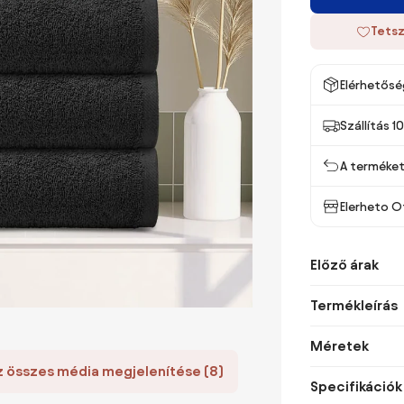
Tetsz
Elérhetősé
Szállítás 1
A terméket 
Elerheto 
Előző árak
Termékleírás
Méretek
z összes média megjelenítése (8)
Specifikációk