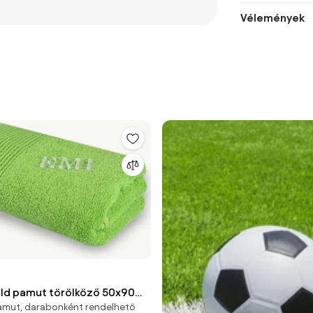
Vélemények
zöld pamut törölköző 50x90
amut, darabonként rendelhető