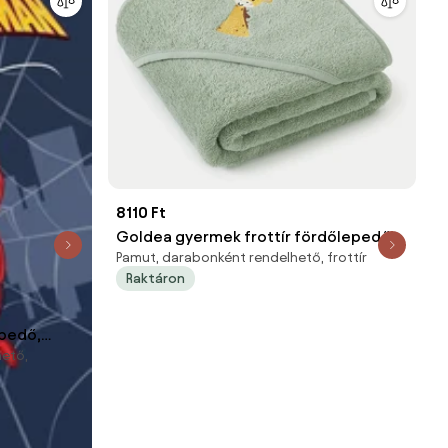
8110 Ft
Goldea gyermek frottír fördőlepedő
Pamut, darabonként rendelhető, frottír
csuklyás - zsiráf zsályaszínű alapon 100
Raktáron
x 100 cm
epedő,
hető,
(Fast Dry)