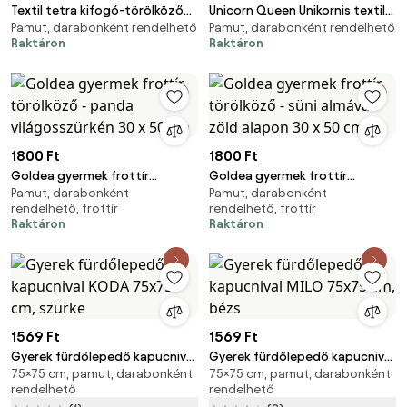
Textil tetra kifogó-törölköző
Unicorn Queen Unikornis textil-
Pamut, darabonként rendelhető
Pamut, darabonként rendelhető
kisróka mintával 140x140cm
tetra kifogó-törölköző 140x140
Raktáron
Raktáron
1800 Ft
1800 Ft
Goldea gyermek frottír
Goldea gyermek frottír
Pamut, darabonként
Pamut, darabonként
törölköző - panda
törölköző - süni almával zöld
rendelhető, frottír
rendelhető, frottír
világosszürkén 30 x 50 cm
alapon 30 x 50 cm
Raktáron
Raktáron
1569 Ft
1569 Ft
Gyerek fürdőlepedő kapucnival
Gyerek fürdőlepedő kapucnival
75×75 cm, pamut, darabonként
75×75 cm, pamut, darabonként
KODA 75x75 cm, szürke
MILO 75x75 cm, bézs
rendelhető
rendelhető