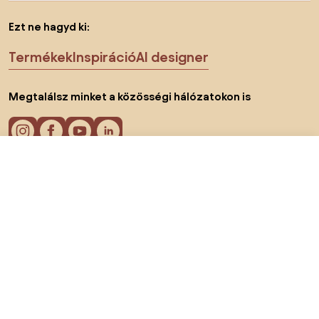
Ezt ne hagyd ki:
Termékek
Inspiráció
AI designer
Megtalálsz minket a közösségi hálózatokon is
1800 Ft-tól
Ajánlatok megjelenítése
2 webáruházban
Sütik
Adatvédelmi politika
Használati feltételek
Ország megváltoztatása
© 2026 Biano kft.