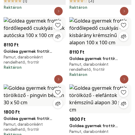
(1)
(3)
Raktáron
Raktáron
8110 Ft
Goldea gyermek frottír
8110 Ft
Pamut, darabonként
fördőlepedő csuklyás - kék
Goldea gyermek frottír
rendelhető, frottír
autócska 100 x 100 cm
Pamut, darabonként
fördőlepedő csuklyás -
Raktáron
rendelhető, frottír
kisbárány krémszínű alapon 100
Raktáron
x 100 cm
1800 Ft
Goldea gyermek frottír
1800 Ft
Pamut, darabonként
törölköző - pingvin bézsen 30 x
Goldea gyermek frottír
rendelhető, frottír
50 cm
Pamut, darabonként
törölköző - elefántok
Raktáron