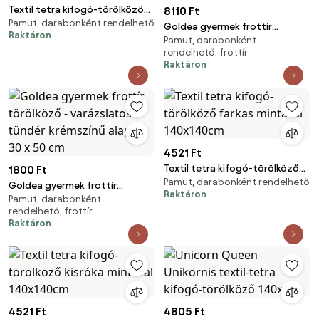
Textil tetra kifogó-törölköző
8110 Ft
Pamut, darabonként rendelhető
süni mintával 140x140cm
Goldea gyermek frottír
Raktáron
Pamut, darabonként
fördőlepedő csuklyás - kék
rendelhető, frottír
alapon elefánt 100 x 100 cm
Raktáron
4521 Ft
Textil tetra kifogó-törölköző
1800 Ft
Pamut, darabonként rendelhető
farkas mintával 140x140cm
Goldea gyermek frottír
Raktáron
Pamut, darabonként
törölköző - varázslatos tündér
rendelhető, frottír
krémszínű alapon 30 x 50 cm
Raktáron
4521 Ft
4805 Ft