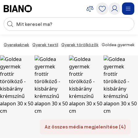
Navigáció kihagyása, ugrás a tartalomra
Keresési bevitel
Tartalom átugrása, ugrás a láblécbe
Gyerekeknek
Gyerek textil
Gyerek törölközők
Goldea gyermek fr
Az összes média megjelenítése (4)