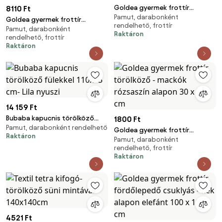
Goldea gyermek frottír
8110 Ft
Pamut, darabonként
törölköző - nyuszi zöld alapon
Goldea gyermek frottír
rendelhető, frottír
30 x 50 cm
Pamut, darabonként
fördőlepedő csuklyás - panda
Raktáron
rendelhető, frottír
világosszürkén 100 x 100 cm
Raktáron
14 159 Ft
Bubaba kapucnis törölköző
1800 Ft
Pamut, darabonként rendelhető
fülekkel 110x75 cm- Lila nyuszi
Goldea gyermek frottír
Raktáron
Pamut, darabonként
törölköző - mackók rózsaszín
rendelhető, frottír
alapon 30 x 50 cm
Raktáron
4521 Ft