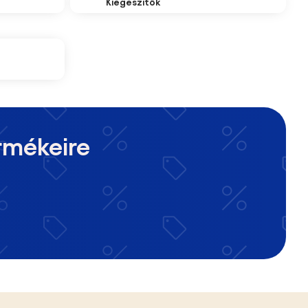
Kiegészítők
rmékeire