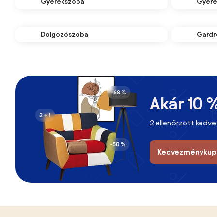
Gyerekszoba
Gyere
Dolgozószoba
Gardr
Akár 10
2 ellenőrzött kedv
Kedvezménykup