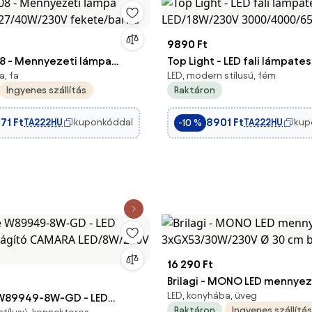
9890 Ft
8 - Mennyezeti lámpa
Top Light - LED fali lámpates
a, fa
LED, modern stílusú, fém
E27/40W/230V fekete/barna
LED/18W/230V 3000/4000/
Ingyenes szállítás
Raktáron
fehér
71 Ft
8901 Ft
TA222HU
kuponkóddal
TA222HU
kup
-10 %
16 290 Ft
Brilagi - MONO LED mennyez
LED, konyhába, üveg
 W89949-8W-GD - LED
3xGX53/30W/230V Ø 30 cm
Raktáron
Ingyenes szállítás