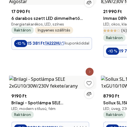
17 090 Ft
21 990 Ft
6 darabos szett LED dimmelhető
Immax 089
Energiatakarékos, LED, színes
LED, okos, kl
GU10/6,5W/230V 2700-6500K Wi-Fi -
vezeték nél
Raktáron
Ingyenes szállítás
(4)
Aigostar
8,5W/230V 
Raktáron
15 381 Ft
TA222HU
kuponkóddal
-10 %
19 7
-10 %
9190 Ft
8790 Ft
Brilagi - Spotlámpa SELE
Sollux SL.
LED, modern stílusú, fém
LED, üveg, 2
2xGU10/30W/230V fekete/arany
1xGU10/10
Raktáron
Raktáron