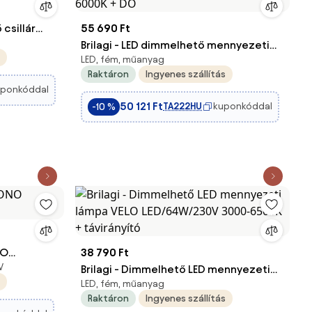
 csillár
55 690 Ft
,
Brilagi - LED dimmelhető mennyezeti
LED, fém, műanyag
lámpa ORBITS LED/52W/230V 3000-
Raktáron
Ingyenes szállítás
6000K + DO
uponkóddal
50 121 Ft
TA222HU
kuponkóddal
-10 %
NO
38 790 Ft
V
Brilagi - Dimmelhető LED mennyezeti
LED, fém, műanyag
lámpa VELO LED/64W/230V 3000-
Raktáron
Ingyenes szállítás
6500K + távirányító