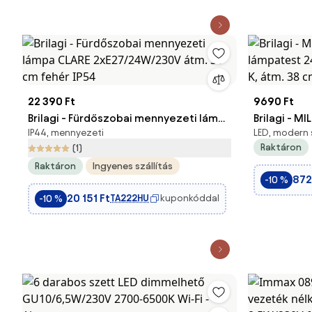
22 390 Ft
9690 Ft
Brilagi - Fürdőszobai mennyezeti lámpa
Brilagi - M
IP44, mennyezeti
LED, modern s
CLARE 2xE27/24W/230V átm. 30 cm
lámpatest 2
Raktáron
(1)
fehér IP54
3000/4000/
Raktáron
Ingyenes szállítás
872
-10 %
20 151 Ft
TA222HU
kuponkóddal
-10 %