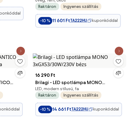
Üveg, fém, okos
dimmelhető mennyezeti lámpa
Raktáron
Ingyenes szállítás
15W/230V + DO
ponkóddal
11 601 Ft
TA222HU
kuponkóddal
-10 %
16 290 Ft
NTICO
Brilagi - LED spotlámpa MONO
LED, modern stílusú, fa
na
3xGX53/30W/230V bézs
Raktáron
Ingyenes szállítás
14 661 Ft
ponkóddal
TA222HU
kuponkóddal
-10 %