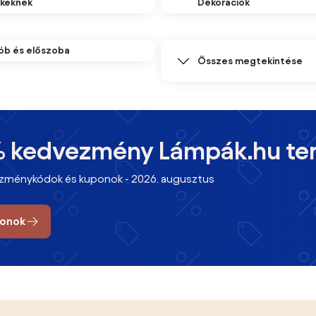
keknek
Dekorációk
ób és előszoba
Összes megtekintése
 % kedvezmény Lámpák.hu te
ezménykódok és kuponok - 2026. augusztus
onok