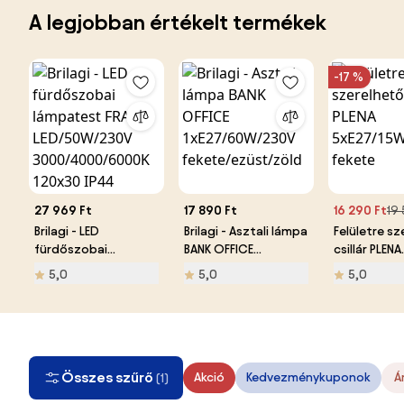
A legjobban értékelt termékek
-17 %
27 969 Ft
17 890 Ft
16 290 Ft
19 
Brilagi - LED
Brilagi - Asztali lámpa
Felületre sz
fürdőszobai
BANK OFFICE
csillár PLENA
lámpatest FRAME
1xE27/60W/230V
5xE27/15W/
5,0
5,0
5,0
LED/50W/230V
fekete/ezüst/zöld
fekete
3000/4000/6000K
120x30 IP44
Összes szűrő
Akció
Kedvezménykuponok
Á
(1)