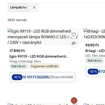
Lámpák.hu
Termékek
2835 termék
9690 Ft
17 890 Ft
Brilagi - L
LED, fém, kla
Eglo 99119 - LED RGB dimmelhető
1xGX53/30
Raktáron
Üveg, műanyag, okos
mennyezeti lámpa ROMAO-C LED /
Raktáron
Ingyenes szállítás
33W / 230V + távirányító
872
-10 %
16 101 Ft
TA222HU
kuponkóddal
-10 %