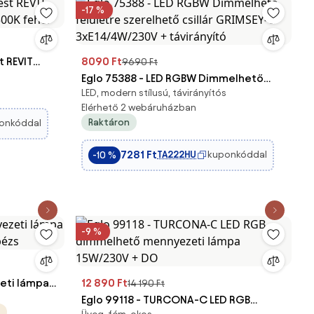
-17 %
t REVIT
8090 Ft
9690 Ft
6500K
Eglo 75388 - LED RGBW Dimmelhető
LED, modern stílusú, távirányítós
felületre szerelhető csillár GRIMSEY-C
Elérhető 2 webáruházban
3xE14/4W/230V + távirányító
Raktáron
onkóddal
7281 Ft
TA222HU
kuponkóddal
-10 %
-9 %
eti lámpa
12 890 Ft
14 190 Ft
 bézs
Eglo 99118 - TURCONA-C LED RGB