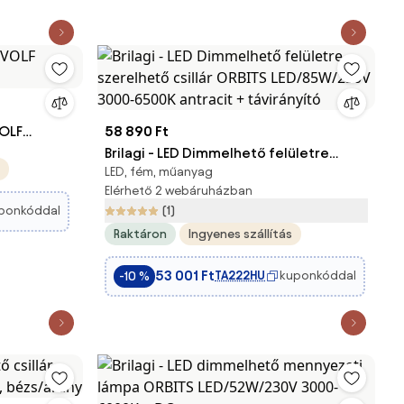
VOLF
58 890 Ft
Brilagi - LED Dimmelhető felületre
LED, fém, műanyag
szerelhető csillár ORBITS
Elérhető 2 webáruházban
LED/85W/230V 3000-6500K antracit +
(1)
ponkóddal
távirányító
Raktáron
Ingyenes szállítás
53 001 Ft
TA222HU
kuponkóddal
-10 %