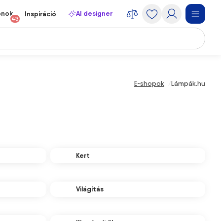
onok
AI designer
Inspiráció
43
E-shopok
Lámpák.hu
Kert
Világítás