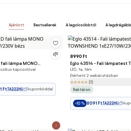
Ajánlott
Bestsellerek
A legolcsóbbtól
A legdrágább
8990 Ft
ED fali lámpa MONO
Eglo 43514 - Fali lámpates
sszikus kapcsolóval
LED, fa, fém
W/230V bézs
1xE27/10W/230V
Elérhető 2 webáruházban
(1)
1 Ft
TA222HU
kuponkóddal
Raktáron
8091 Ft
TA222HU
kup
-10 %