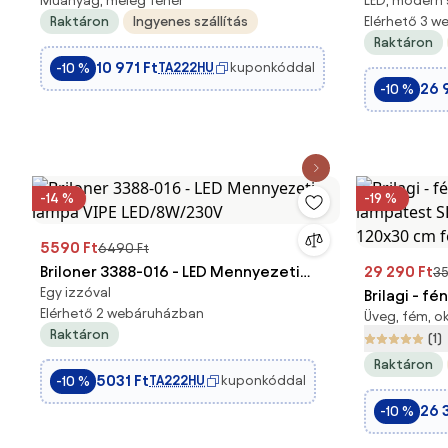
Műanyag, meleg fehér
LED, modern 
LED/24W/230V átm. 31 cm taupe
tükörmegv
Raktáron
Ingyenes szállítás
Elérhető 3 
LED/8W/230
Raktáron
10 971 Ft
TA222HU
kuponkóddal
-10 %
26 
-10 %
-14 %
-19 %
5590 Ft
6490 Ft
Briloner 3388-016 - LED Mennyezeti
29 290 Ft
35
Egy izzóval
lámpa VIPE LED/8W/230V
Brilagi - f
Elérhető 2 webáruházban
Üveg, fém, o
lámpatest
Raktáron
(1)
120x30 cm f
Raktáron
5031 Ft
TA222HU
kuponkóddal
-10 %
26 
-10 %