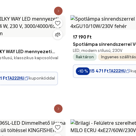
17 190 Ft
Spotlámpa sínrendszerrel 
LED, modern stílusú, 230V
ILKY WAY LED mennyezeti
4xGU10/10W/230V fehér
Raktáron
Ingyenes szállítás
tílusú, klasszikus kapcsolóval
4 W, 230 V,
6500 K, átm. 38 cm
15 471 Ft
TA222HU
ku
-10 %
1 Ft
TA222HU
kuponkóddal