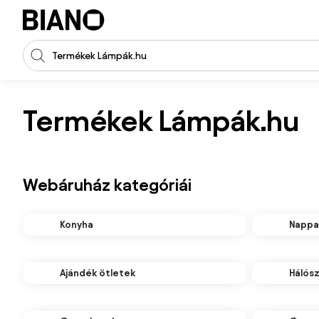
Navigáció kihagyása, ugrás a tartalomra
Keresési bevitel
Tartalom átugrása, ugrás a láblécbe
Termékek Lámpák.hu
Webáruház kategóriái
Konyha
Nappal
Ajándék ötletek
Hálós