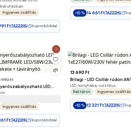
stílusú, konnektoros
ilágító CAMARA
webáruházban
V IP44 arany
Ingyenes szállítás
14 661 Ft
TA222HU
ku
-10 %
991 Ft
TA222HU
kuponkóddal
13 690 Ft
Brilagi - LED Csillár rúdon A
 990 Ft
LED, konyhába, rusztikus
ényerőszabályozható LED
1xE27/60W/230V fehér pati
Raktáron
Ingyenes szállítás
kos
 SLIMFRAME LED/58W/230V
ekete + távirányító
12 321 Ft
TA222HU
ku
-10 %
Ingyenes szállítás
361 Ft
TA222HU
kuponkóddal