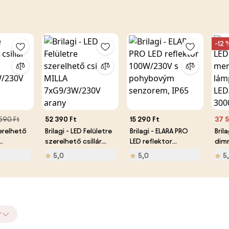
-12 
590 Ft
52 390 Ft
15 290 Ft
37 5
erelhető
Brilagi - LED Felületre
Brilagi - ELARA PRO
Bril
szerelhető csillár
LED reflektor
dim
230V
MILLA 7xG9/3W/230V
100W/230V s
men
5,0
5,0
5
arany
pohybovým
lám
senzorem, IP65
LED
300
távi
r