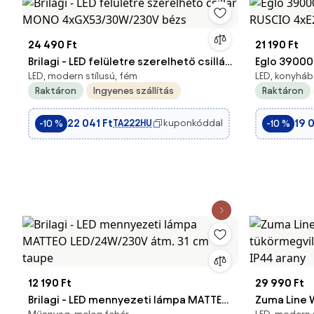
24 490 Ft
21 190 Ft
Brilagi - LED felületre szerelhető csillár
Eglo 39000
LED, modern stílusú, fém
LED, konyháb
MONO 4xGX53/30W/230V bézs
RUSCIO 4x
Raktáron
Ingyenes szállítás
Raktáron
22 041 Ft
19 0
TA222HU
kuponkóddal
-10 %
-10 %
12 190 Ft
29 990 Ft
Brilagi - LED mennyezeti lámpa MATTEO
Zuma Line