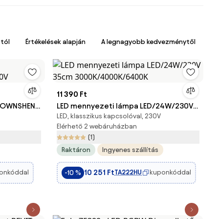
tól
Értékelések alapján
A legnagyobb kedvezménytől
11 390 Ft
t TOWNSHEND
LED mennyezeti lámpa LED/24W/230V
LED, klasszikus kapcsolóval, 230V
35cm 3000K/4000K/6400K
Elérhető 2 webáruházban
(1)
Raktáron
Ingyenes szállítás
10 251 Ft
onkóddal
TA222HU
kuponkóddal
-10 %