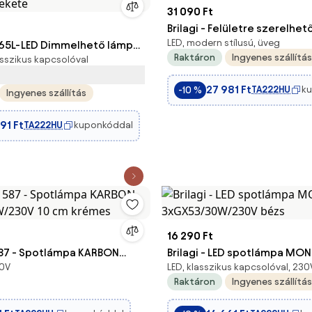
31 090 Ft
Brilagi - Felületre szerelhető
LED, modern stílusú, üveg
65L-LED Dimmelhető lámpa
MILO ECRU 4xE27/60W/230V
Raktáron
Ingyenes szállítás
asszikus kapcsolóval
küli töltéssel KINGFISHER
bézs/arany
fekete
27 981 Ft
TA222HU
k
-10 %
Ingyenes szállítás
91 Ft
TA222HU
kuponkóddal
16 290 Ft
1587 - Spotlámpa KARBON
Brilagi - LED spotlámpa MO
30V
LED, klasszikus kapcsolóval, 230
W/230V 10 cm krémes
3xGX53/30W/230V bézs
Raktáron
Ingyenes szállítás