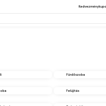
Kedvezménykup
i
Fürdőszoba
zoba
Felújítás