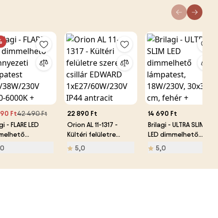
%
90 Ft
42 490 Ft
22 890 Ft
14 690 Ft
agi - FLARE LED
Orion AL 11-1317 -
Brilagi - ULTRA SLIM
melhető
Kültéri felületre
LED dimmelhető
nyezeti
szerelt csillár
lámpatest,
,0
5,0
5,0
patest
EDWARD
18W/230V, 30x30 cm,
/38W/230V
1xE27/60W/230V IP44
fehér + távirányító
0-6000K +
antracit
rányító