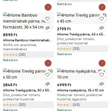
Raktáron
2795 Ft
4Home Trevlig párna, 45 x 45
8595 Ft
Dísz, poliészter töltetű,
cm
4Home Bamboo memóriahab
poliészter huzattal
36×54 cm, anatómiai,
párna, nem formázott, 36 x 54
(33)
memóriahabos
cm
Raktáron
(30)
Raktáron
2845 Ft
4995 Ft
4Home Trevlig párna, 50 x 50
4Home nyakpárna, 35 x 10 cm
Dísz, poliészter töltetű,
Poliészter töltetű, poliészter
cm
poliészter huzattal
huzattal, egyszínű
(20)
(43)
Raktáron
Raktáron