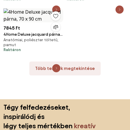
7845 Ft
4Home Deluxe jacquard párna,
Anatómiai, poliészter töltetű,
70 x 90 cm
pamut
Raktáron
Több termék megtekintése
Lábléc kihagyása, ugrás az oldal elejére
Tégy felfedezéseket,
inspirálódj és
légy teljes mértékben
kreatív