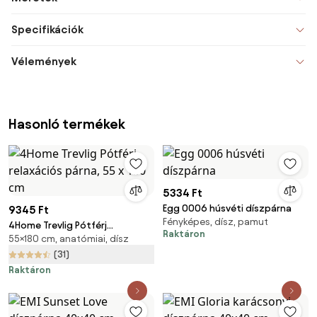
Specifikációk
Vélemények
Hasonló termékek
5334 Ft
Egg 0006 húsvéti díszpárna
9345 Ft
Fényképes, dísz, pamut
4Home Trevlig Pótférj
Raktáron
55×180 cm, anatómiai, dísz
relaxációs párna, 55 x 180 cm
(31)
Raktáron