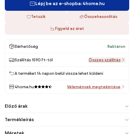
Lépj be az e-shopba: 4home.hu
Tetszik
Összehasonlítás
Figyeld az árat
Elérhetőség
Raktáron
Szállítás 1590 Ft-tól
Összes szállítás
A terméket 14 napon belül vissza lehet küldeni
4home.hu
Vélemények megtekintése
Előző árak
Termékleírás
Méretek