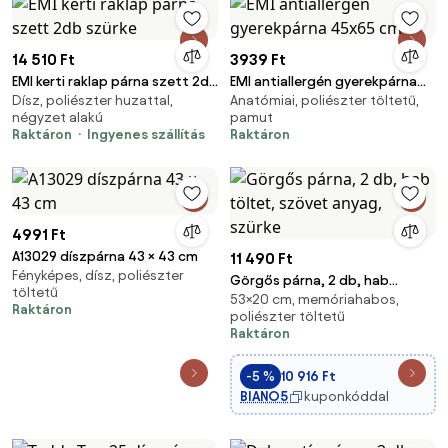
14 510 Ft
3939 Ft
EMI kerti raklap párna szett 2db
EMI antiallergén gyerekpárna
Dísz, poliészter huzattal,
Anatómiai, poliészter töltetű,
szürke
45x65 cm
négyzet alakú
pamut
Raktáron
Ingyenes szállítás
Raktáron
4991 Ft
A13029 díszpárna 43 × 43 cm
11 490 Ft
Fényképes, dísz, poliészter
Görgős párna, 2 db, hab
töltetű
53×20 cm, memóriahabos,
töltet, szövet anyag, szürke
Raktáron
poliészter töltetű
Raktáron
-5 %
10 916 Ft
BIANO5
kuponkóddal