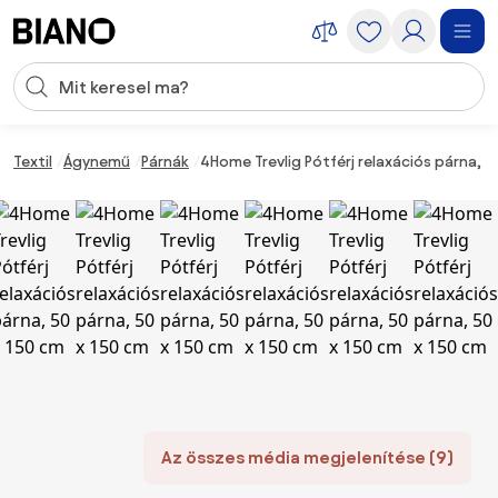
Navigáció kihagyása, ugrás a tartalomra
Keresési bevitel
Tartalom átugrása, ugrás a láblécbe
Textil
Ágynemű
Párnák
4Home Trevlig Pótférj relaxációs párna, 5
Az összes média megjelenítése (9)