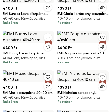
4400 Ft
4390 Ft
EMI Sunset Love díszpárna
EMI Gloria karácsonyi díszpárna
40×40 cm, fényképes, dísz
40×40 cm, fényképes, dísz
40x40 cm
40x40 cm
Raktáron
Raktáron
4400 Ft
4400 Ft
EMI Bunny Love díszpárna
EMI Couple díszpárna 40x40
40×40 cm, fényképes, dísz
40×40 cm, fényképes, dísz
40x40 cm
cm
Raktáron
Raktáron
4400 Ft
4390 Ft
EMI Maxie díszpárna 40x40 cm
EMI Nicholas karácsonyi
40×40 cm, fényképes, dísz
40×40 cm, fényképes, dísz
díszpárna 40x40 cm
Raktáron
Raktáron