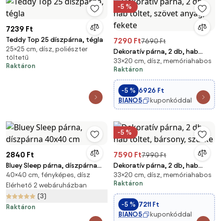
-5 %
7239 Ft
Teddy Top 25 díszpárna, tégla
7290 Ft
7690 Ft
25×25 cm, dísz, poliészter
Dekoratív párna, 2 db, hab
töltetű
33×20 cm, dísz, memóriahabos
töltet, szövet anyag, fekete
Raktáron
Raktáron
-5 %
6926 Ft
BIANO5
kuponkóddal
-5 %
2840 Ft
7590 Ft
7990 Ft
Bluey Sleep párna, díszpárna
Dekoratív párna, 2 db, hab
40×40 cm, fényképes, dísz
33×20 cm, dísz, memóriahabos
40x40 cm
töltet, bársony, szürke
Raktáron
Elérhető 2 webáruházban
(3)
-5 %
7211 Ft
Raktáron
BIANO5
kuponkóddal