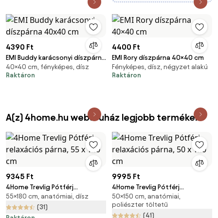
4390 Ft
4400 Ft
EMI Buddy karácsonyi díszpárna
EMI Rory díszpárna 40×40 cm
40×40 cm, fényképes, dísz
Fényképes, dísz, négyzet alakú
40x40 cm
Raktáron
Raktáron
A(z) 4home.hu webáruház legjobb termékei
9345 Ft
9995 Ft
4Home Trevlig Pótférj
4Home Trevlig Pótférj
55×180 cm, anatómiai, dísz
50×150 cm, anatómiai,
relaxációs párna, 55 x 180 cm
relaxációs párna, 50 x 150 cm
poliészter töltetű
(31)
(41)
Raktáron