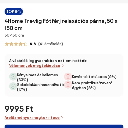
TOP 8
4Home Trevlig Pótférj relaxációs párna, 50 x
150 cm
Méretek
50×150 cm
4,6
(41 értékelés)
A vásárlók leggyakrabban ezt említették:
Vélemények megtekintése
Kényelmes és kellemes
Kevés töltet/lapos (6%)
(33%)
Nem praktikus/zavaró
Sokoldalúan használható
ágyban (6%)
(17%)
9995 Ft
Árelőzmények megtekintése