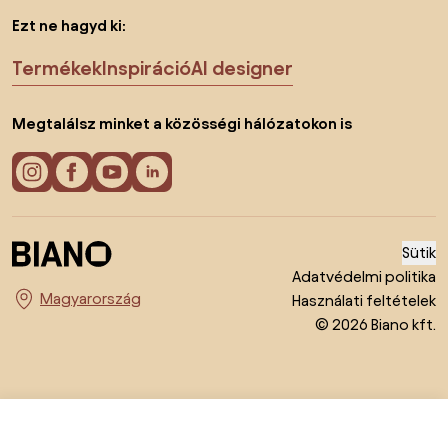
Ezt ne hagyd ki:
Termékek
Inspiráció
AI designer
Megtalálsz minket a közösségi hálózatokon is
Sütik
Adatvédelmi politika
Használati feltételek
Ország megváltoztatása
© 2026 Biano kft.
9995 Ft
Lépj be az e-shopba: