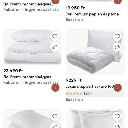
EMI Premium franciaágyas
19 950 Ft
Raktáron
Ingyenes szállítás
paplan és párna szett 200x220
EMI Premium paplan és párna
cm + 2 db 70x90 cm
Raktáron
készlet 140x200 cm + 70x90 cm
23 690 Ft
EMI Premium franciaágyas
9229 Ft
Raktáron
Ingyenes szállítás
paplan és párna készlet
Luxus steppelt takaró 140x200
200x200 cm + 2 db 70x90 cm
cm, 50x70 cm-es párnával
(20)
Raktáron