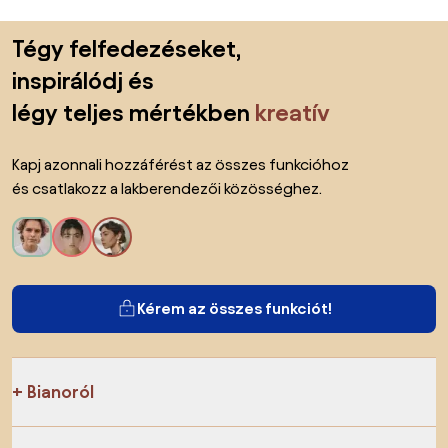
Lábléc kihagyása, ugrás az oldal elejére
Tégy felfedezéseket,
inspirálódj és
légy teljes mértékben
kreatív
Kapj azonnali hozzáférést az összes funkcióhoz
és csatlakozz a lakberendezői közösséghez.
Kérem az összes funkciót!
Bianoról