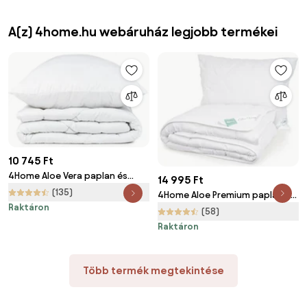
A(z) 4home.hu webáruház legjobb termékei
10 745 Ft
4Home Aloe Vera paplan és
14 995 Ft
párna szett,, 140 x 200 cm, 70
(135)
4Home Aloe Premium paplan és
x 90 cm
Raktáron
párnák szett, 140 x 200 cm, 70
(58)
x 90 cm
Raktáron
Több termék megtekintése