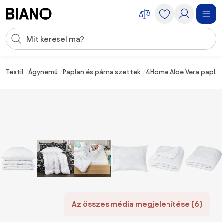
Navigáció kihagyása, ugrás a tartalomra
Keresési bevitel
Tartalom átugrása, ugrás a láblécbe
Textil
Ágynemű
Paplan és párna szettek
4Home Aloe Vera paplan 
Az összes média megjelenítése (6)