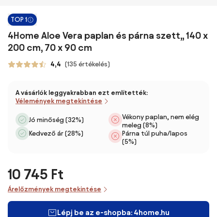
TOP 1
4Home Aloe Vera paplan és párna szett,, 140 x
200 cm, 70 x 90 cm
4,4
(135 értékelés)
A vásárlók leggyakrabban ezt említették:
Vélemények megtekintése
Vékony paplan, nem elég
Jó minőség (32%)
meleg (8%)
Kedvező ár (28%)
Párna túl puha/lapos
(5%)
10 745 Ft
Árelőzmények megtekintése
Lépj be az e-shopba: 4home.hu