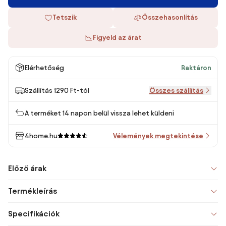
Tetszik
Összehasonlítás
Figyeld az árat
Elérhetőség
Raktáron
Szállítás 1290 Ft-tól
Összes szállítás
A terméket 14 napon belül vissza lehet küldeni
4home.hu
Vélemények megtekintése
Előző árak
Termékleírás
Specifikációk