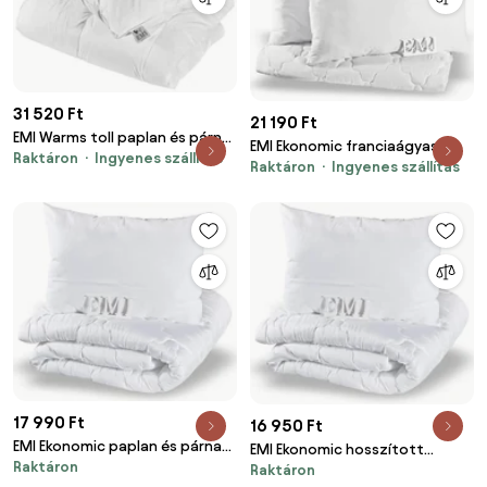
31 520 Ft
21 190 Ft
EMI Warms toll paplan és párna
EMI Ekonomic franciaágyas
Raktáron
Ingyenes szállítás
készlet 140x200 cm + 50x70 cm
Raktáron
Ingyenes szállítás
paplan és párna készlet
200x200 cm + 2 db 70x90 cm
17 990 Ft
16 950 Ft
EMI Ekonomic paplan és párna
EMI Ekonomic hosszított
Raktáron
szett 140x200 cm + 70x90 cm
Raktáron
paplan és párna készlet