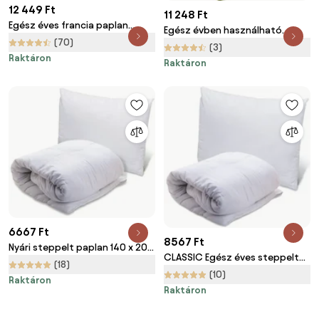
12 449 Ft
11 248 Ft
Egész éves francia paplan
Egész évben használható
szett 200x220 cm és 2 db
(70)
steppelt paplan 140x200 cm
(3)
50x70 cm párna
Raktáron
párnával STELLA ALOE VERA
Raktáron
70x90 cm, fehér
6667 Ft
8567 Ft
Nyári steppelt paplan 140 x 200
CLASSIC Egész éves steppelt
cm párnával 70 x 90 cm
(18)
paplan 140 x 200 cm párnával
(10)
Raktáron
70 x 90 cm
Raktáron