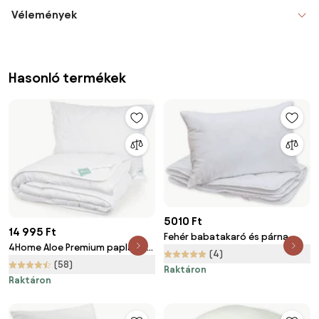
Vélemények
Hasonló termékek
5010 Ft
14 995 Ft
Fehér babatakaró és párna
4Home Aloe Premium paplan és
(4)
párnák szett, 140 x 200 cm, 70
(58)
Raktáron
x 90 cm
Raktáron