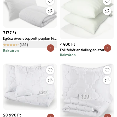
7177 Ft
Egész éves steppelt paplan 140
x 200 cm párnával 70 x 90 cm
4400 Ft
(126)
BASIC
EMI fehér antiallergén standard
Raktáron
Raktáron
párna 50x50 cm
23 690 Ft