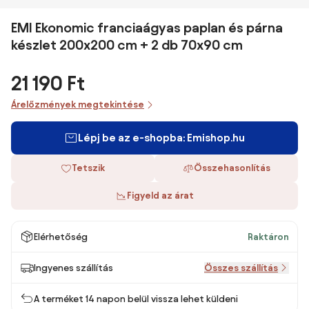
EMI Ekonomic franciaágyas paplan és párna
készlet 200x200 cm + 2 db 70x90 cm
21 190 Ft
Árelőzmények megtekintése
Lépj be az e-shopba: Emishop.hu
Tetszik
Összehasonlítás
Figyeld az árat
Elérhetőség
Raktáron
Ingyenes szállítás
Összes szállítás
A terméket 14 napon belül vissza lehet küldeni