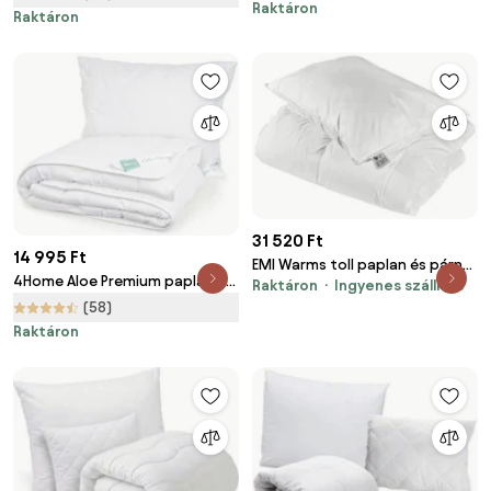
Raktáron
Raktáron
31 520 Ft
14 995 Ft
EMI Warms toll paplan és párna
4Home Aloe Premium paplan és
Raktáron
Ingyenes szállítás
készlet 140x200 cm + 50x70 cm
párnák szett, 140 x 200 cm, 70
(58)
x 90 cm
Raktáron