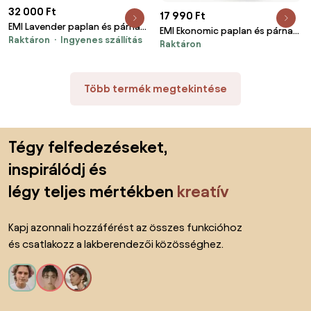
32 000 Ft
17 990 Ft
EMI Lavender paplan és párna
EMI Ekonomic paplan és párna
Raktáron
Ingyenes szállítás
szett 140x200 cm + 70x90 cm
Raktáron
szett 140x200 cm + 70x90 cm
Több termék megtekintése
Lábléc kihagyása, ugrás az oldal elejére
Tégy felfedezéseket,
inspirálódj és
légy teljes mértékben
kreatív
Kapj azonnali hozzáférést az összes funkcióhoz
és csatlakozz a lakberendezői közösséghez.