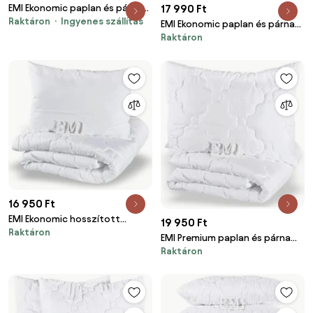
17 990 Ft
EMI Ekonomic paplan és párna
Raktáron
Ingyenes szállítás
szett 200x220 cm + 2x 70x90
EMI Ekonomic paplan és párna
cm
Raktáron
szett 140x200 cm + 70x90 cm
16 950 Ft
EMI Ekonomic hosszított
19 950 Ft
Raktáron
paplan és párna készlet
EMI Premium paplan és párna
140x220 cm + 70x90 cm
Raktáron
készlet 140x200 cm + 70x90 cm