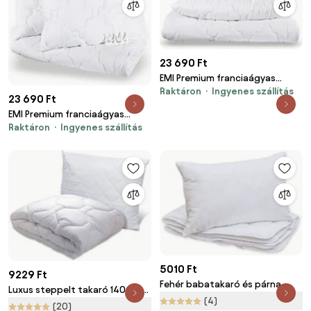
23 690 Ft
EMI Premium franciaágyas
Raktáron
Ingyenes szállítás
paplan és párna készlet
23 690 Ft
200x200 cm + 2 db 70x90 cm
EMI Premium franciaágyas
Raktáron
Ingyenes szállítás
paplan és párna szett 200x220
cm + 2 db 70x90 cm
5010 Ft
9229 Ft
Fehér babatakaró és párna
Luxus steppelt takaró 140x200
(4)
cm, 50x70 cm-es párnával
(20)