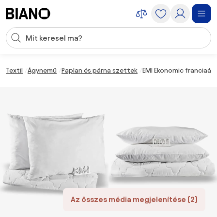
Navigáció kihagyása, ugrás a tartalomra
Keresési bevitel
Tartalom átugrása, ugrás a láblécbe
Textil
Ágynemű
Paplan és párna szettek
EMI Ekonomic franciaág
Az összes média megjelenítése (2)