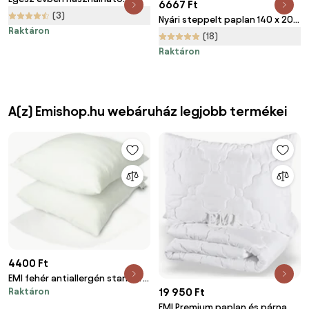
6667 Ft
steppelt paplan 140x200 cm
(3)
Nyári steppelt paplan 140 x 200
párnával STELLA ALOE VERA
Raktáron
cm párnával 70 x 90 cm
(18)
70x90 cm, fehér
Raktáron
A(z) Emishop.hu webáruház legjobb termékei
4400 Ft
EMI fehér antiallergén standard
19 950 Ft
Raktáron
párna 50x50 cm
EMI Premium paplan és párna