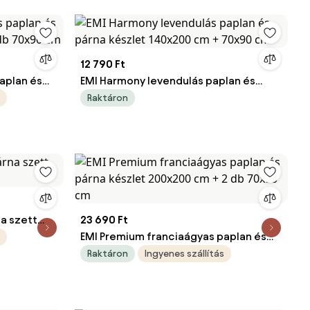
12 790 Ft
aplan és
EMI Harmony levendulás paplan és
 db 70x90
párna készlet 140x200 cm + 70x90 cm
Raktáron
na szett
23 690 Ft
EMI Premium franciaágyas paplan és
párna készlet 200x200 cm + 2 db
Raktáron
Ingyenes szállítás
70x90 cm