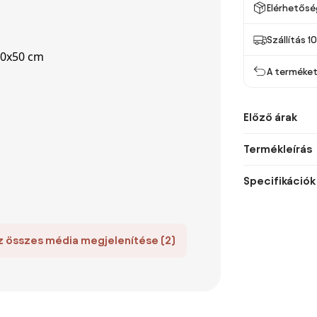
Elérhetősé
Szállítás 1
A terméket 
Előző árak
Termékleírás
Specifikációk
z összes média megjelenítése (2)