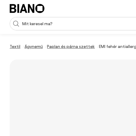
Navigáció kihagyása, ugrás a tartalomra
Keresési bevitel
Tartalom átugrása, ugrás a láblécbe
Textil
Ágynemű
Paplan és párna szettek
EMI fehér antiall