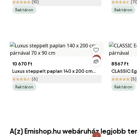
párnával és kispárnával 40 x 50 cm
200x220 cm
(10)
(7
Raktáron
Raktáron
10 670 Ft
8567 Ft
Luxus steppelt paplan 140 x 200 cm
CLASSIC Eg
párnával 70 x 90 cm
párnával
(6)
(5)
Raktáron
Raktáron
A(z) Emishop.hu webáruház legjobb te