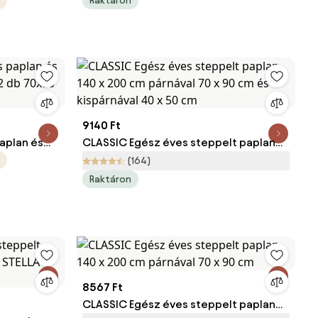
Raktáron
9140 Ft
aplan és
CLASSIC Egész éves steppelt paplan
 2 db
140 x 200 cm párnával 70 x 90 cm és
(164)
kispárnával 40 x 50 cm
Raktáron
8567 Ft
CLASSIC Egész éves steppelt paplan