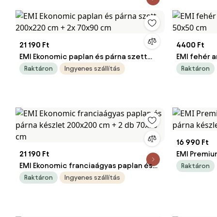
21 190 Ft
4400 Ft
EMI Ekonomic paplan és párna szett
EMI fehér a
200x220 cm + 2x 70x90 cm
50x50 cm
Raktáron
Ingyenes szállítás
Raktáron
16 990 Ft
21 190 Ft
EMI Premiu
EMI Ekonomic franciaágyas paplan és
párna kész
Raktáron
párna készlet 200x200 cm + 2 db
Raktáron
Ingyenes szállítás
70x90 cm