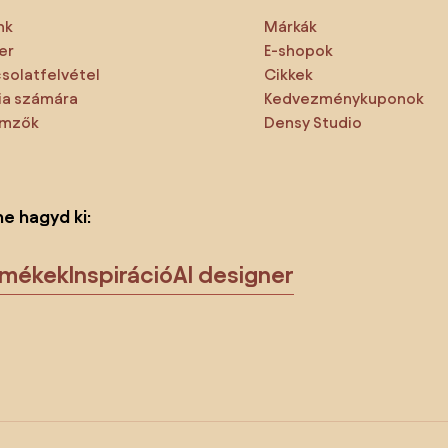
nk
Márkák
er
E-shopok
solatfelvétel
Cikkek
a számára
Kedvezménykuponok
emzők
Densy Studio
ne hagyd ki:
rmékek
Inspiráció
AI designer