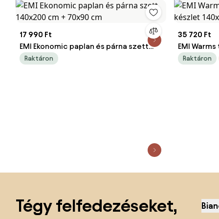
17 990 Ft
35 720 Ft
EMI Ekonomic paplan és párna szett
EMI Warms t
140x200 cm + 70x90 cm
140x200 c
Raktáron
Raktáron
Lábléc kihagyása, ugrás az oldal elejére
Tégy felfedezéseket,
Bian