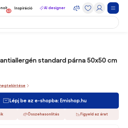
onok
AI designer
Inspiráció
43
 antiallergén standard párna 50x50 cm
megtekintése
Lépj be az e-shopba: Emishop.hu
ik
Összehasonlítás
Figyeld az árat