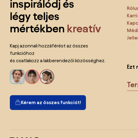
inspirálódj és
Rólu
légy teljes
Karri
Kapc
mértékben
kreatív
Médi
Jell
Kapj azonnali hozzáférést az összes
funkcióhoz
és csatlakozz a lakberendezői közösséghez.
Ezt 
Te
Kérem az összes funkciót!