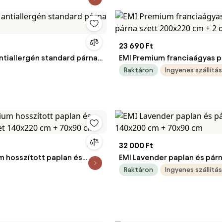
23 690 Ft
ntiallergén standard párna
EMI Premium franciaágyas p
párna szett 200x220 cm + 2
Raktáron
Ingyenes szállítás
cm
32 000 Ft
m hosszított paplan és
EMI Lavender paplan és pár
let 140x220 cm + 70x90 cm
140x200 cm + 70x90 cm
Raktáron
Ingyenes szállítás