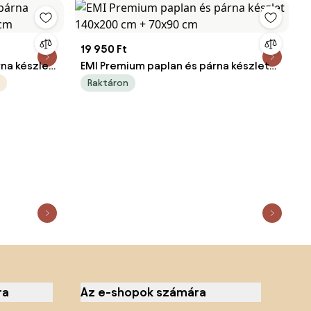
19 950 Ft
rna készlet
EMI Premium paplan és párna készlet
140x200 cm + 70x90 cm
Raktáron
ra
Az e-shopok számára