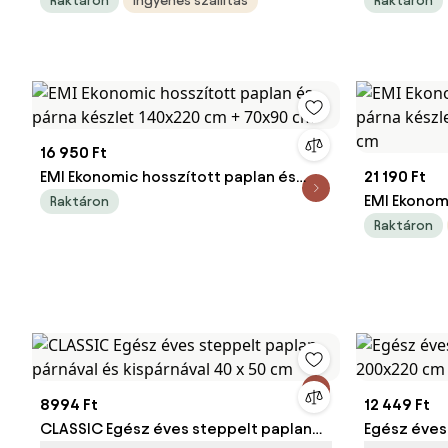
Raktáron
Ingyenes szállítás
Raktáron
cm
16 950 Ft
EMI Ekonomic hosszított paplan és
21 190 Ft
párna készlet 140x220 cm + 70x90 cm
EMI Ekonom
Raktáron
párna kész
Raktáron
70x90 cm
8994 Ft
12 449 Ft
CLASSIC Egész éves steppelt paplan
Egész éves