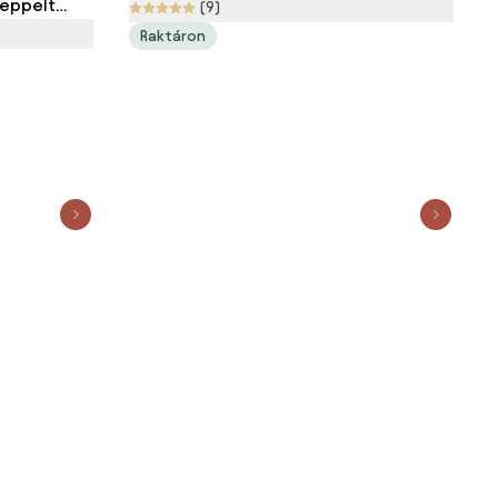
teppelt
140 x 200 cm párnával 70 x 90 cm
(9)
 STELLA
Raktáron