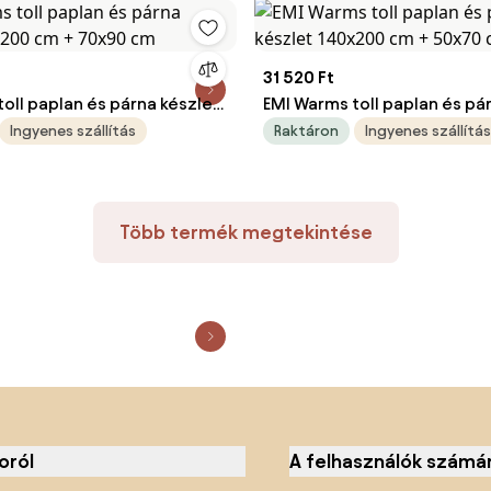
31 520 Ft
oll paplan és párna készlet
EMI Warms toll paplan és pá
m + 70x90 cm
140x200 cm + 50x70 cm
Ingyenes szállítás
Raktáron
Ingyenes szállítás
Több termék megtekintése
oról
A felhasználók számá