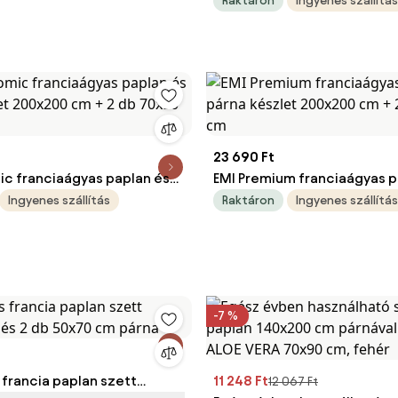
Raktáron
Ingyenes szállítás
23 690 Ft
ic franciaágyas paplan és
EMI Premium franciaágyas p
let 200x200 cm + 2 db
párna készlet 200x200 cm +
Ingyenes szállítás
Raktáron
Ingyenes szállítás
70x90 cm
-7 %
 francia paplan szett
11 248 Ft
12 067 Ft