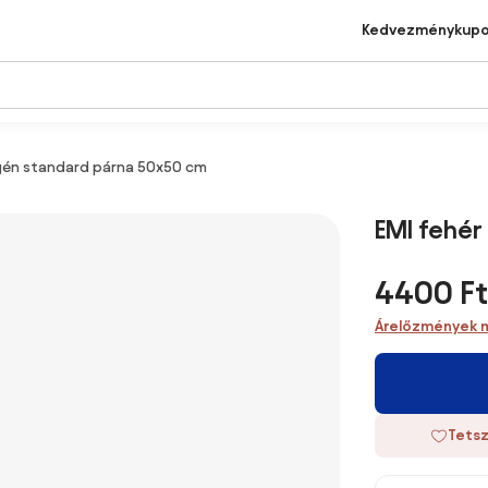
Kedvezménykup
ergén standard párna 50x50 cm
EMI fehér
4400 Ft
Árelőzmények 
Tetsz