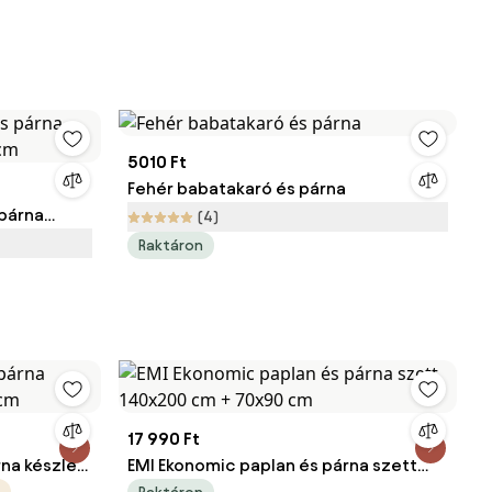
5010 Ft
Fehér babatakaró és párna
párna
(4)
0 cm
Raktáron
17 990 Ft
rna készlet
EMI Ekonomic paplan és párna szett
140x200 cm + 70x90 cm