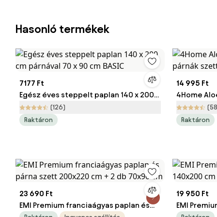
Hasonló termékek
7177 Ft
14 995 Ft
Egész éves steppelt paplan 140 x 200
4Home Aloe
cm párnával 70 x 90 cm BASIC
szett, 140 
(126)
(58
Raktáron
Raktáron
23 690 Ft
19 950 Ft
EMI Premium franciaágyas paplan és
EMI Premiu
párna szett 200x220 cm + 2 db 70x90
140x200 c