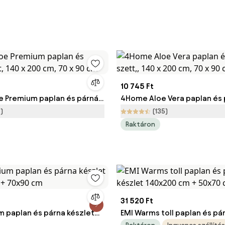
10 745 Ft
 Premium paplan és párnák
4Home Aloe Vera paplan és 
x 200 cm, 70 x 90 cm
szett,, 140 x 200 cm, 70 x 9
)
(135)
Raktáron
31 520 Ft
m paplan és párna készlet
EMI Warms toll paplan és pá
m + 70x90 cm
140x200 cm + 50x70 cm