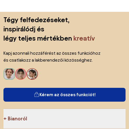
Lábléc kihagyása, ugrás az oldal elejére
Tégy felfedezéseket,
inspirálódj és
légy teljes mértékben
kreatív
Kapj azonnali hozzáférést az összes funkcióhoz
és csatlakozz a lakberendezői közösséghez.
Kérem az összes funkciót!
Bianoról