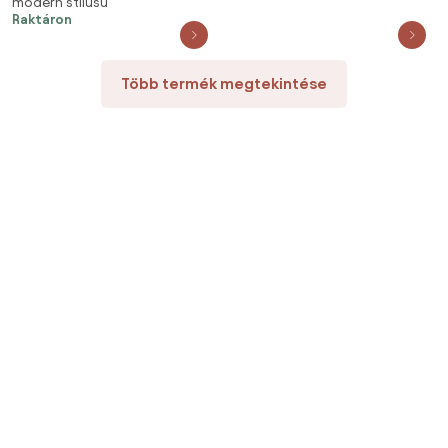
modern stílusú
sarokkanapé 232x143 cm,
Raktáron
sötétbézs
Több termék megtekintése