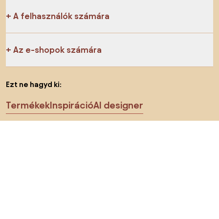
A felhasználók számára
Az e-shopok számára
Ezt ne hagyd ki:
Termékek
Inspiráció
AI designer
Megtalálsz minket a közösségi hálózatokon is
Sütik
Adatvédelmi politika
Használati feltételek