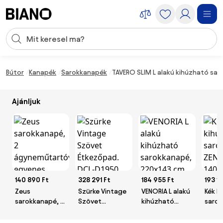
Navigáció kihagyása, ugrás a tartalomra
Keresési bevitel
Tartalom átugrása, ugrás a láblécbe
Bútor
Kanapék
Sarokkanapék
TAVERO SLIM L alakú kihúzható sar
Ajánljuk
140 890 Ft
328 291 Ft
184 955 Ft
193 1
Zeus
Szürke Vintage
VENORIA L alakú
Kék k
sarokkanapé, 2
Szövet
kihúzható
saro
ágyneműtartóval,
Étkezőpad.
sarokkanapé,
ZENOV
egyenes
DCL-D1950
220x143 cm,
140 c