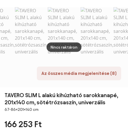
kartámasz,
GREY3
bézs + 2 párna
kétol
kordbársony,
INGYEN
univerzális
oldal, hab
töltet, szürke
Nincs raktáron
Az összes média megjelenítése (8)
TAVERO SLIM L alakú kihúzható sarokkanapé,
201x140 cm, sötétrózsaszín, univerzális
Méretek
67-86×201×140 cm
166 253 Ft