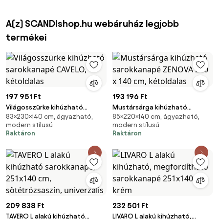
A(z) SCANDIshop.hu webáruház legjobb
termékei
197 951 Ft
193 196 Ft
Világosszürke kihúzható
Mustársárga kihúzható
83×230×140 cm, ágyazható,
85×220×140 cm, ágyazható,
sarokkanapé CAVELO,
sarokkanapé ZENOVA 220 x 140
modern stílusú
modern stílusú
kétoldalas
cm, kétoldalas
Raktáron
Raktáron
209 838 Ft
232 501 Ft
TAVERO L alakú kihúzható
LIVARO L alakú kihúzható,