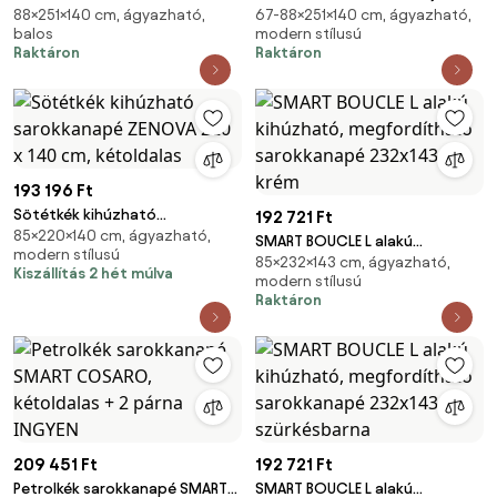
88×251×140 cm, ágyazható,
67-88×251×140 cm, ágyazható,
sarokkanapé, 251x140 cm,
megfordítható sarokkanapé
balos
modern stílusú
sötétrózsaszín, univerzális
251x140 cm, krém
Raktáron
Raktáron
193 196 Ft
Sötétkék kihúzható
192 721 Ft
85×220×140 cm, ágyazható,
sarokkanapé ZENOVA 220 x 140
SMART BOUCLE L alakú
modern stílusú
cm, kétoldalas
85×232×143 cm, ágyazható,
kihúzható, megfordítható
Kiszállítás 2 hét múlva
modern stílusú
sarokkanapé 232x143 cm, krém
Raktáron
209 451 Ft
192 721 Ft
Petrolkék sarokkanapé SMART
SMART BOUCLE L alakú