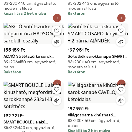
83×230×140 cm, ágyazható,
85×232×143 cm, ágyazható,
COSARO, kétoldalas + 2 párna
kihúzható, megfordítható
modern stílusú
modern stílusú
INGYEN
sarokkanapé 232x143 cm,
Kiszállítás 2 hét múlva
Raktáron
szürkésbarna
155 159 Ft
197 951 Ft
AKCIÓ Sötétszürke sarok
Sötétkék sarokkanapé SMART
89×206×150 cm, ágyazható,
83×230×140 cm, ágyazható,
ülőgarnitúra HADSON jobb
COSARO, kinyitható + 2 párna
balos
modern stílusú
sarok II. osztály
AJÁNDÉK
Raktáron
Raktáron
197 951 Ft
Világosbarna kihúzható
192 721 Ft
83×230×140 cm, ágyazható,
sarokkanapé CAVELO,
SMART BOUCLE L alakú
balos
kétoldalas
85×232×143 cm, ágyazható,
kihúzható, megfordítható
Kiszállítás 2 hét múlva