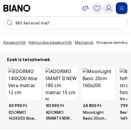
Navigáció kihagyása, ugrás a tartalomra
Keresési bevitel
Tartalom átugrása, ugrás a láblécbe
Kiegészítők
Hálószoba kiegészítők
Matracok
Közepes keménysé
Ezek is tetszhetnek
53 990 Ft
101 590 Ft
65 800 Ft
7990
EDORMO
ADORMO
MoonLight
Best
140X200 Aloe
SMART II NEW
Basic 20cm
felfú
Vera matrac 12
180 cm matrac
160x200
stran
cm
15 cm N
fotel