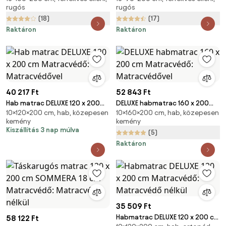
rugós
rugós
Matracvédő: Matracvédővel
Matracvédő: Matracvédő
(18)
(17)
nélkül
Raktáron
Raktáron
40 217 Ft
52 843 Ft
Hab matrac DELUXE 120 x 200
DELUXE habmatrac 160 x 200
10×120×200 cm, hab, közepesen
10×160×200 cm, hab, közepesen
cm Matracvédő:
cm Matracvédő:
kemény
kemény
Matracvédővel
Matracvédővel
Kiszállítás 3 nap múlva
(5)
Raktáron
35 509 Ft
Habmatrac DELUXE 120 x 200 cm
58 122 Ft