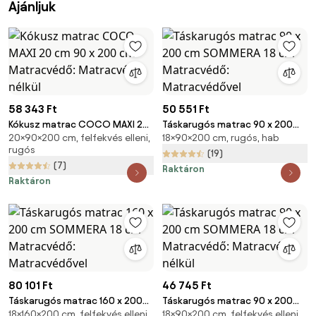
Ajánljuk
58 343 Ft
50 551 Ft
Kókusz matrac COCO MAXI 20
Táskarugós matrac 90 x 200
20×90×200 cm, felfekvés elleni,
18×90×200 cm, rugós, hab
cm 90 x 200 cm Matracvédő:
cm SOMMERA 18 cm
rugós
Matracvédő nélkül
Matracvédő: Matracvédővel
(19)
(7)
Raktáron
Raktáron
80 101 Ft
46 745 Ft
Táskarugós matrac 160 x 200
Táskarugós matrac 90 x 200
18×160×200 cm, felfekvés elleni,
18×90×200 cm, felfekvés elleni,
cm SOMMERA 18 cm
cm SOMMERA 18 cm