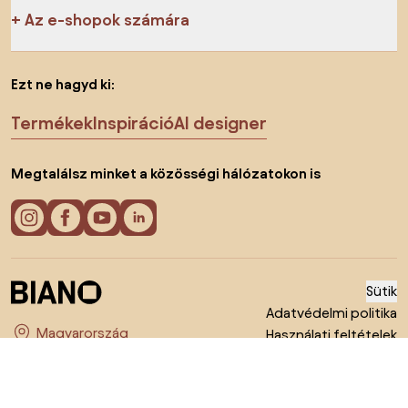
Az e-shopok számára
Ezt ne hagyd ki:
Termékek
Inspiráció
AI designer
Megtalálsz minket a közösségi hálózatokon is
Sütik
Adatvédelmi politika
Használati feltételek
Ország megváltoztatása
© 2026 Biano kft.