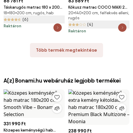
86 781 Ft
83 589 Ft
Táskarugós matrac 180 x 200
Kókusz matrac COCO MAXI 20
18×180×200 cm, rugós, hab
20×140×200 cm, felfekvés elleni,
cm SOMMERA 18 cm
cm 140 x 200 cm Matracvédő:
rugós
Matracvédő: Matracvédővel
Matracvédő nélkül
(6)
(4)
Raktáron
Raktáron
Több termék megtekintése
A(z) Bonami.hu webáruház legjobb termékei
331 990 Ft
Közepes keménységű hab
238 990 Ft