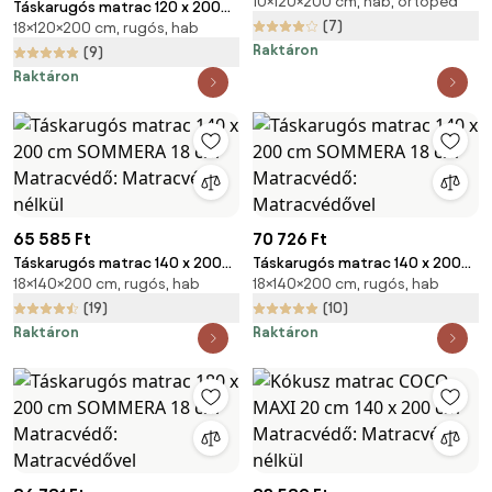
10×120×200 cm, hab, ortopéd
Matracvédő: Matracvédő
Táskarugós matrac 120 x 200
nélkül
(7)
18×120×200 cm, rugós, hab
cm SOMMERA 18 cm
Raktáron
Matracvédő: Matracvédő
(9)
nélkül
Raktáron
65 585 Ft
70 726 Ft
Táskarugós matrac 140 x 200
Táskarugós matrac 140 x 200
18×140×200 cm, rugós, hab
18×140×200 cm, rugós, hab
cm SOMMERA 18 cm
cm SOMMERA 18 cm
Matracvédő: Matracvédő
Matracvédő: Matracvédővel
(19)
(10)
nélkül
Raktáron
Raktáron