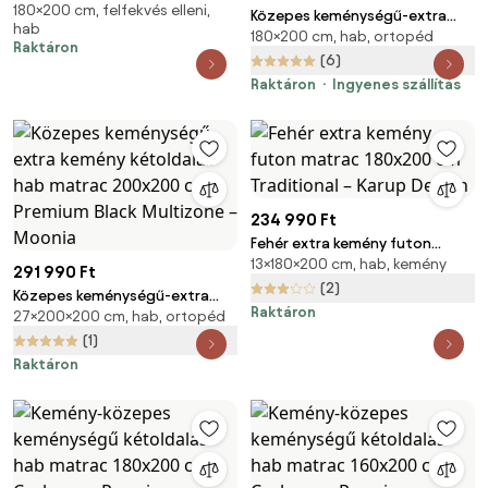
180×200 cm, felfekvés elleni,
matrac 180x200 cm Smooth
Közepes keménységű-extra
hab
Vibe – Bonami Selection
180×200 cm, hab, ortopéd
kemény kétoldalas hab matrac
Raktáron
180x200 cm Premium Black
(6)
Multizone – Moonia
Raktáron
Ingyenes szállítás
234 990 Ft
Fehér extra kemény futon
13×180×200 cm, hab, kemény
matrac 180x200 cm Traditional
291 990 Ft
– Karup Design
(2)
Közepes keménységű-extra
Raktáron
27×200×200 cm, hab, ortopéd
kemény kétoldalas hab matrac
200x200 cm Premium Black
(1)
Multizone – Moonia
Raktáron