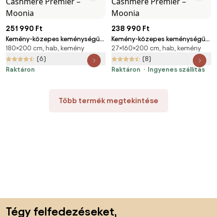
251 990 Ft
238 990 Ft
Kemény-közepes keménységű
Kemény-közepes keménységű
180×200 cm, hab, kemény
27×160×200 cm, hab, kemény
kétoldalas hab matrac 180x200
kétoldalas hab matrac 160x200
cm Cashmere Premier – Moonia
cm Cashmere Premier – Moonia
(6)
(8)
Raktáron
Raktáron
Ingyenes szállítás
Több termék megtekintése
Lábléc kihagyása, ugrás az oldal elejére
Tégy felfedezéseket,