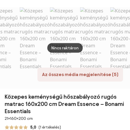
89 c
Nincs raktáron
Az összes média megjelenítése (5)
Közepes keménységű hőszabályozó rugós
matrac 160x200 cm Dream Essence – Bonami
Essentials
Méretek
21×160×200 cm
5,0
(1 értékelés)