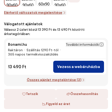
Elérhető változatok megjelenítése
Válogatott ajánlatok
Válassz 2 üzlet közül 13 390 Ft és 13 490 Ft közötti
árkategóriában:
Bonami.hu
További információk
Raktáron
Szállítás 1290 Ft-tól
365 napos termékvisszaküldés
13 490 Ft
Vezess a webáruházba
Összes ajánlat megtekintése (2)
Tetszik
Összehasonlítás
Figyeld az árat