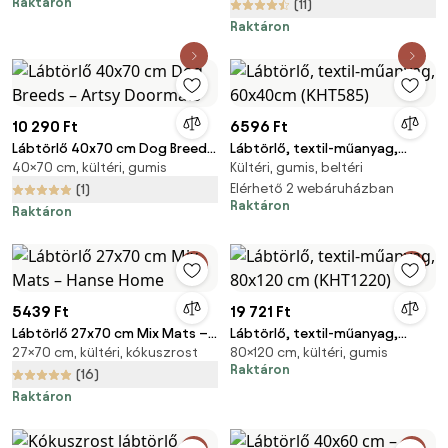
Raktáron
(11)
Raktáron
10 290 Ft
6596 Ft
Lábtörlő 40x70 cm Dog Breeds
Lábtörlő, textil-műanyag,
40×70 cm, kültéri, gumis
Kültéri, gumis, beltéri
– Artsy Doormats
60x40cm (KHT585)
Elérhető 2 webáruházban
(1)
Raktáron
Raktáron
5439 Ft
19 721 Ft
Lábtörlő 27x70 cm Mix Mats –
Lábtörlő, textil-műanyag,
27×70 cm, kültéri, kókuszrost
80×120 cm, kültéri, gumis
Hanse Home
80x120 cm (KHT1220)
Raktáron
(16)
Raktáron