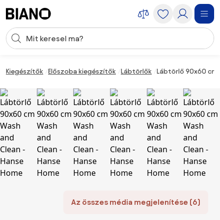
Navigáció kihagyása, ugrás a tartalomra
Keresési bevitel
Tartalom átugrása, ugrás a láblécbe
Kiegészítők
Előszoba kiegészítők
Lábtörlők
Lábtörlő 90x60 cm 
Az összes média megjelenítése (6)