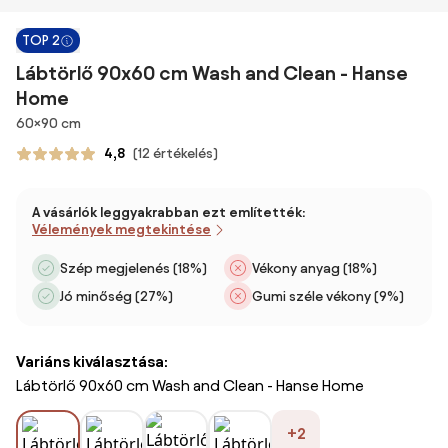
TOP 2
Lábtörlő 90x60 cm Wash and Clean - Hanse
Home
Méretek
60×90 cm
4,8
(12 értékelés)
A vásárlók leggyakrabban ezt említették:
Vélemények megtekintése
Szép megjelenés (18%)
Vékony anyag (18%)
Jó minőség (27%)
Gumi széle vékony (9%)
Variáns kiválasztása:
Lábtörlő 90x60 cm Wash and Clean - Hanse Home
+2