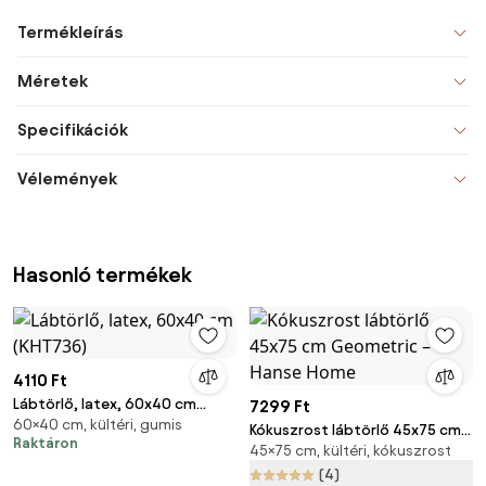
Termékleírás
Méretek
Specifikációk
Vélemények
Hasonló termékek
4110 Ft
Lábtörlő, latex, 60x40 cm
7299 Ft
60×40 cm, kültéri, gumis
(KHT736)
Kókuszrost lábtörlő 45x75 cm
Raktáron
45×75 cm, kültéri, kókuszrost
Geometric – Hanse Home
(4)