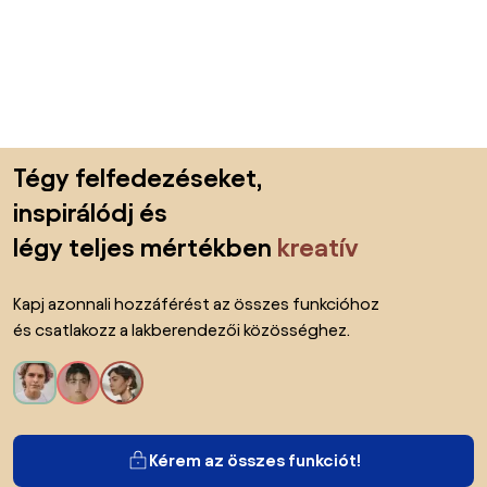
Lábléc kihagyása, ugrás az oldal elejére
Tégy felfedezéseket,
inspirálódj és
légy teljes mértékben
kreatív
Kapj azonnali hozzáférést az összes funkcióhoz
és csatlakozz a lakberendezői közösséghez.
Kérem az összes funkciót!