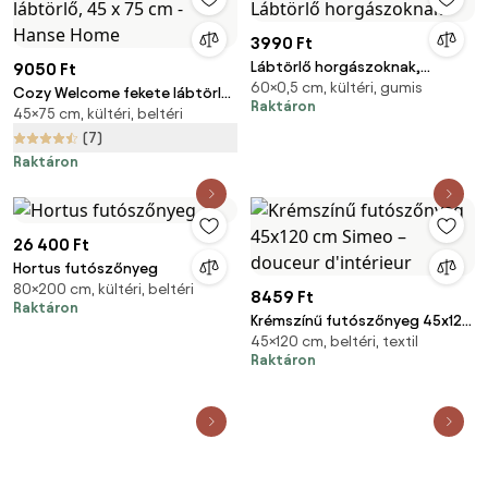
3990 Ft
Lábtörlő horgászoknak,
9050 Ft
60×0,5 cm, kültéri, gumis
Lábtörlő horgászoknak
Cozy Welcome fekete lábtörlő,
Raktáron
45×75 cm, kültéri, beltéri
45 x 75 cm - Hanse Home
(7)
Raktáron
26 400 Ft
Hortus futószőnyeg
80×200 cm, kültéri, beltéri
8459 Ft
Raktáron
Krémszínű futószőnyeg 45x120
45×120 cm, beltéri, textil
cm Simeo – douceur d'intérieur
Raktáron