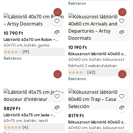
Raktáron
10 790 Ft
Lábtörlő 40x70 cm Robin –
40×70 cm, kültéri, gumis
Artsy Doormats
10 190 Ft
(19)
Kókuszrost lábtörlő 40x60 cm
Raktáron
40×60 cm, kültéri, kókuszrost
Arrivals and Departures – Artsy
Doormats
Elérhető 2 webáruházban
(42)
Raktáron
5829 Ft
Lábtörlő 45x75 cm Jade –
8179 Ft
45×75 cm, beltéri, textil
douceur d'intérieur
Kókuszrost lábtörlő 60x40 cm
(4)
40×60 cm, kültéri, kókuszrost
Trap – Casa Selección