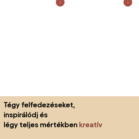
Lábléc kihagyása, ugrás az oldal elejére
Tégy felfedezéseket,
inspirálódj és
légy teljes mértékben
kreatív