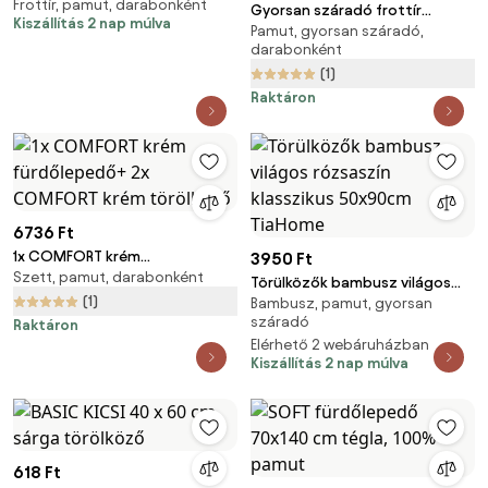
Frottír, pamut, darabonként
TiaHome
Gyorsan száradó frottír
Kiszállítás 2 nap múlva
Pamut, gyorsan száradó,
hajturbán bézs, 100% pamut
darabonként
(1)
Raktáron
6736 Ft
1x COMFORT krém
3950 Ft
Szett, pamut, darabonként
fürdőlepedő+ 2x COMFORT
Törülközők bambusz világos
krém törölköző
(1)
Bambusz, pamut, gyorsan
rózsaszín klasszikus 50x90cm
száradó
Raktáron
TiaHome
Elérhető 2 webáruházban
Kiszállítás 2 nap múlva
618 Ft