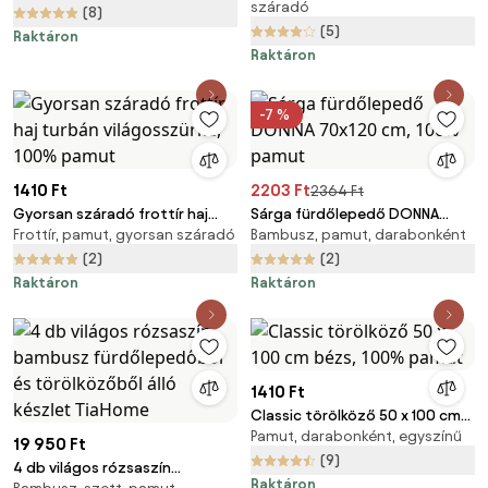
száradó
(8)
(5)
Raktáron
Raktáron
-7 %
1410 Ft
2203 Ft
2364 Ft
Gyorsan száradó frottír haj
Sárga fürdőlepedő DONNA
Frottír, pamut, gyorsan száradó
Bambusz, pamut, darabonként
turbán világosszürke, 100%
70x120 cm, 100% pamut
pamut
(2)
(2)
Raktáron
Raktáron
1410 Ft
Classic törölköző 50 x 100 cm
Pamut, darabonként, egyszínű
bézs, 100% pamut
19 950 Ft
(9)
4 db világos rózsaszín
Raktáron