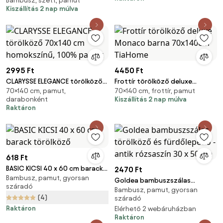
Bambusz, szett, pamut
bambusz fürdőlepedőből és
Kiszállítás 2 nap múlva
törölközőből álló készlet
TiaHome
2995 Ft
4450 Ft
CLARYSSE ELEGANCE törölköző
Frottír törölköző deluxe
70×140 cm, pamut,
70×140 cm, frottír, pamut
70x140 cm homokszínű, 100%
Monaco barna 70x140cm
darabonként
Kiszállítás 2 nap múlva
pamut
TiaHome
Raktáron
618 Ft
BASIC KICSI 40 x 60 cm barack
2470 Ft
Bambusz, pamut, gyorsan
törölköző
Goldea bambuszszálas
száradó
Bambusz, pamut, gyorsan
törölköző és fürdőlepedő -
(4)
száradó
antik rózsaszín 30 x 50 cm
Raktáron
Elérhető 2 webáruházban
Raktáron