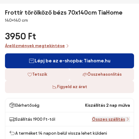
Frottír törölköző bézs 70x140cm TiaHome
Méretek
140×140 cm
3950 Ft
Árelőzmények megtekintése
Lépj be az e-shopba: Tiahome.hu
Tetszik
Összehasonlítás
Figyeld az árat
Elérhetőség
Kiszállítás 2 nap múlva
Szállítás 1900 Ft-tól
Összes szállítás
A terméket 14 napon belül vissza lehet küldeni