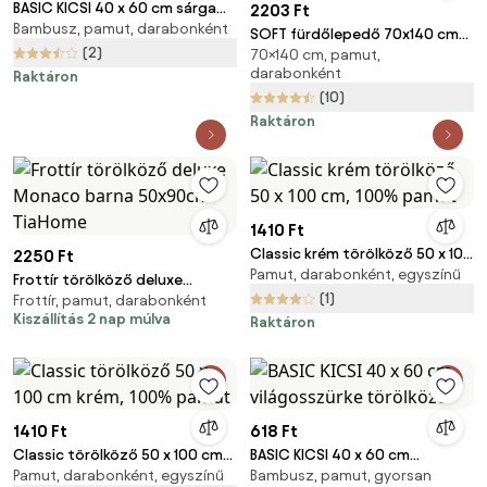
BASIC KICSI 40 x 60 cm sárga
2203 Ft
Bambusz, pamut, darabonként
törölköző
SOFT fürdőlepedő 70x140 cm
(2)
70×140 cm, pamut,
tégla, 100% pamut
darabonként
Raktáron
(10)
Raktáron
1410 Ft
Classic krém törölköző 50 x 100
2250 Ft
Pamut, darabonként, egyszínű
cm, 100% pamut
Frottír törölköző deluxe
(1)
Frottír, pamut, darabonként
Monaco barna 50x90cm
Kiszállítás 2 nap múlva
Raktáron
TiaHome
1410 Ft
618 Ft
Classic törölköző 50 x 100 cm
BASIC KICSI 40 x 60 cm
Pamut, darabonként, egyszínű
Bambusz, pamut, gyorsan
krém, 100% pamut
világosszürke törölköző