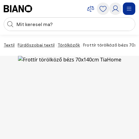
Navigáció kihagyása, ugrás a tartalomra
Keresési bevitel
Tartalom átugrása, ugrás a láblécbe
Textil
Fürdőszobai textil
Törölközők
Frottír törölköző bézs 70