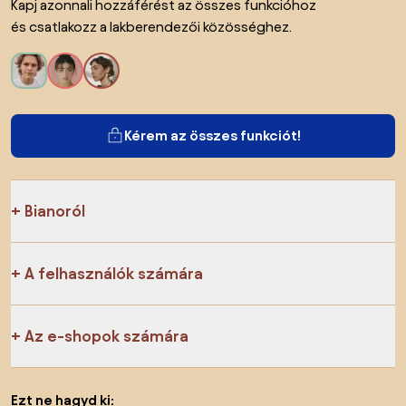
Kapj azonnali hozzáférést az összes funkcióhoz
és csatlakozz a lakberendezői közösséghez.
Kérem az összes funkciót!
Bianoról
A felhasználók számára
Az e-shopok számára
Ezt ne hagyd ki: