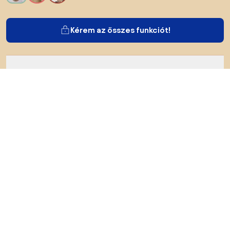
Kérem az összes funkciót!
Bianoról
A felhasználók számára
Az e-shopok számára
Ezt ne hagyd ki:
Termékek
Inspiráció
AI designer