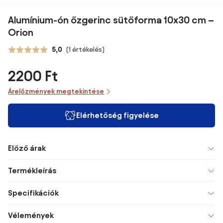
Alumínium-ón őzgerinc sütőforma 10x30 cm –
Orion
5,0
(1 értékelés)
2200 Ft
Árelőzmények megtekintése
Elérhetőség figyelése
Előző árak
Termékleírás
Specifikációk
Vélemények