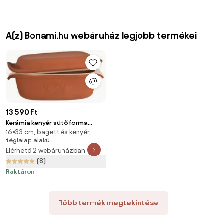
A(z) Bonami.hu webáruház legjobb termékei
13 590 Ft
Kerámia kenyér sütőforma
16×33 cm, bagett és kenyér,
16x33 cm – Orion
téglalap alakú
Elérhető 2 webáruházban
(8)
Raktáron
Több termék megtekintése