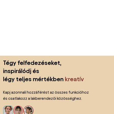
Lábléc kihagyása, ugrás az oldal elejére
Tégy felfedezéseket,
inspirálódj és
légy teljes mértékben
kreatív
Kapj azonnali hozzáférést az összes funkcióhoz
és csatlakozz a lakberendezői közösséghez.