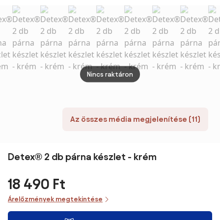
szürke
Nincs raktáron
Az összes média megjelenítése (11)
Detex® 2 db párna készlet - krém
18 490 Ft
Árelőzmények megtekintése