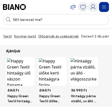
Navigáció kihagyása, ugrás a tartalomra
Keresési bevitel
Tartalom átugrása, ugrás a láblécbe
Textil
Konyhai textil
Ülőpárnák és székpárnák
Detex® 2 db párna 
Ajánljuk
6145 Ft
6145 Ft
36 990 Ft
Happy Green
Happy Green
Hintaágy párna
Textil hintaágy
Textil ülőke
vízálló, uv álló -
ülő vászon
kerti hintaágyra
világosszürke
Panama, sötét
Stripy