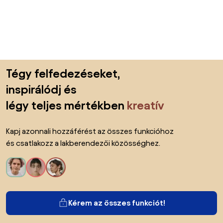
Lábléc kihagyása, ugrás az oldal elejére
Tégy felfedezéseket,
inspirálódj és
légy teljes mértékben
kreatív
Kapj azonnali hozzáférést az összes funkcióhoz
és csatlakozz a lakberendezői közösséghez.
Kérem az összes funkciót!