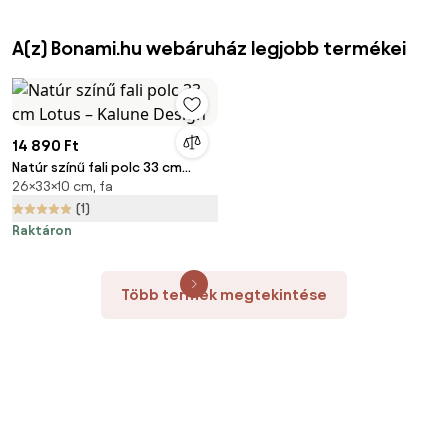
A(z) Bonami.hu webáruház legjobb termékei
14 890 Ft
Natúr színű fali polc 33 cm
26×33×10 cm, fa
Lotus – Kalune Design
(1)
Raktáron
Több termék megtekintése