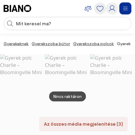
Navigáció kihagyása, ugrás a tartalomra
Keresési bevitel
Tartalom átugrása, ugrás a láblécbe
Gyerekeknek
Gyerekszoba bútor
Gyerekszoba polcok
Gyerek po
Nincs raktáron
Az összes média megjelenítése (3)