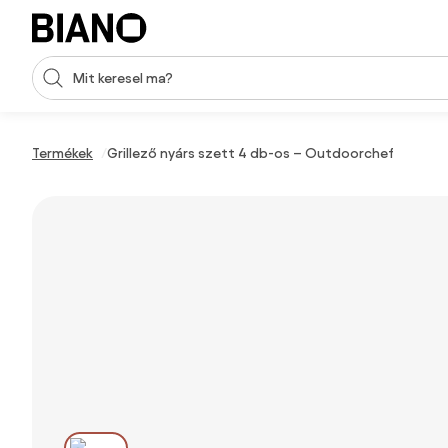
Navigáció kihagyása, ugrás a tartalomra
Keresési bevitel
Tartalom átugrása, ugrás a láblécbe
Termékek
Grillező nyárs szett 4 db-os – Outdoorchef