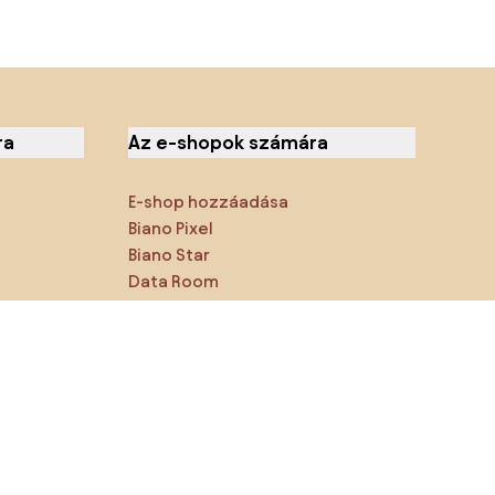
ra
Az e-shopok számára
E-shop hozzáadása
Biano Pixel
Biano Star
Data Room
Megtalálsz minket a közösségi
hálózatokon is