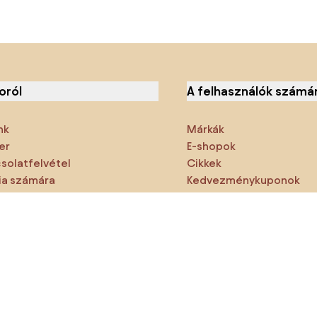
oról
A felhasználók számá
nk
Márkák
er
E-shopok
solatfelvétel
Cikkek
a számára
Kedvezménykuponok
emzők
Densy Studio
ne hagyd ki:
rmékek
Inspiráció
AI designer