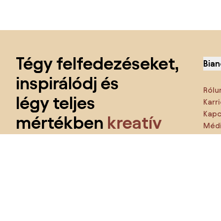
Lábléc kihagyása, ugrás az oldal elejére
Tégy felfedezéseket,
Bian
inspirálódj és
Rólu
légy teljes
Karri
Kapc
mértékben
kreatív
Médi
Jell
Kapj azonnali hozzáférést az összes
funkcióhoz
és csatlakozz a lakberendezői közösséghez.
Ezt 
Te