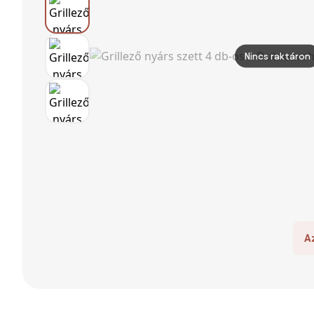
Nincs raktáron
A