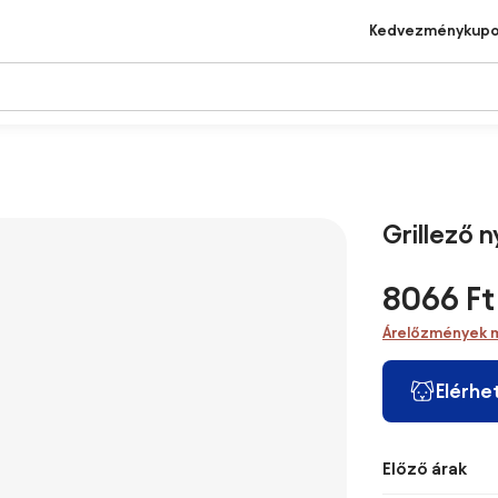
Kedvezménykup
Grillező 
8066 Ft
Árelőzmények 
Elérhe
Előző árak