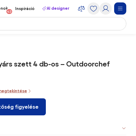
onok
AI designer
Inspiráció
43
nyárs szett 4 db-os – Outdoorchef
megtekintése
tőség figyelése