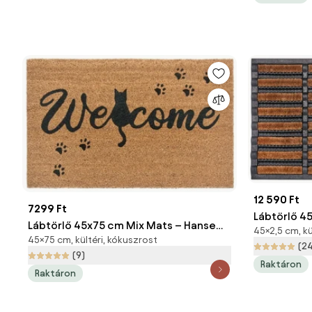
12 590 Ft
7299 Ft
Lábtörlő 4
Lábtörlő 45x75 cm Mix Mats – Hanse
45×2,5 cm, kü
Home
45×75 cm, kültéri, kókuszrost
Home
(2
(9)
Raktáron
Raktáron