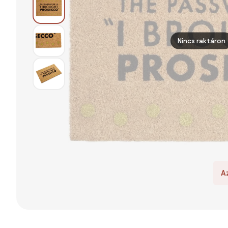
Nincs raktáron
A