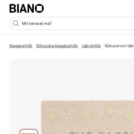
Navigáció kihagyása, ugrás a tartalomra
Keresési bevitel
Tartalom átugrása, ugrás a láblécbe
Kiegészítők
Előszoba kiegészítők
Lábtörlők
Kókuszrost lá