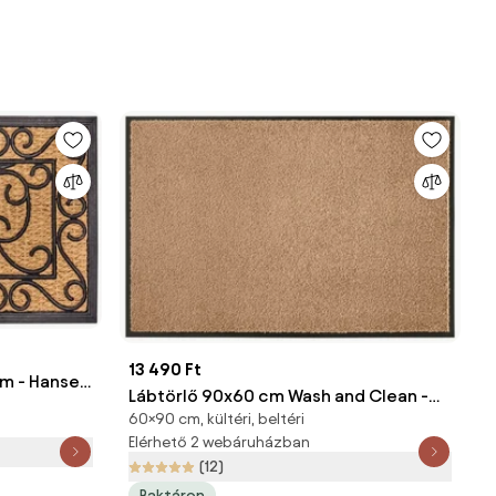
13 490 Ft
cm - Hanse
Lábtörlő 90x60 cm Wash and Clean -
60×90 cm, kültéri, beltéri
Hanse Home
Elérhető 2 webáruházban
(12)
Raktáron