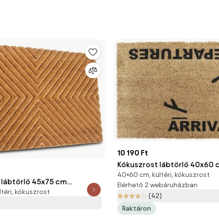
10 190 Ft
Kókuszrost lábtörlő 40x60 c
40×60 cm, kültéri, kókuszrost
and Departures – Artsy Do
 lábtörlő 45x75 cm
Elérhető 2 webáruházban
téri, kókuszrost
 – Hanse Home
(42)
Raktáron