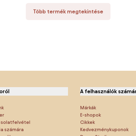
Több termék megtekintése
oról
A felhasználók számá
nk
Márkák
er
E-shopok
solatfelvétel
Cikkek
a számára
Kedvezménykuponok