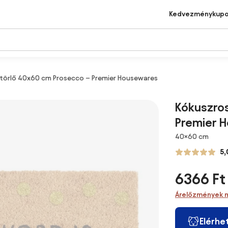
Kedvezménykup
btörlő 40x60 cm Prosecco – Premier Housewares
Kókuszros
Premier 
Méretek
40×60 cm
5,
6366 Ft
Árelőzmények 
Elérhe