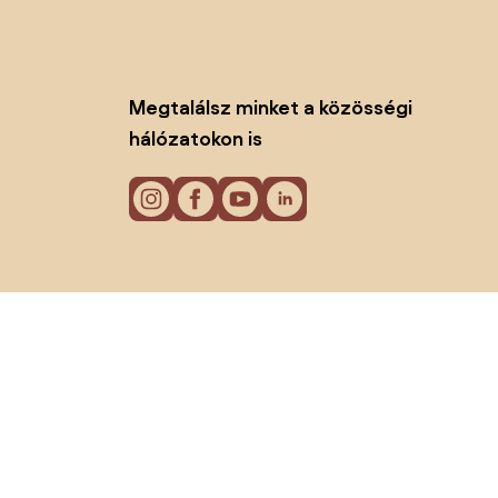
Megtalálsz minket a közösségi
hálózatokon is
Sütik
Adatvédelmi politika
Használati feltételek
© 2026 Biano kft.