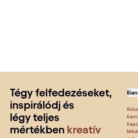
Lábléc kihagyása, ugrás az oldal elejére
Tégy felfedezéseket,
Bian
inspirálódj és
Rólu
légy teljes
Karri
Kapc
mértékben
kreatív
Médi