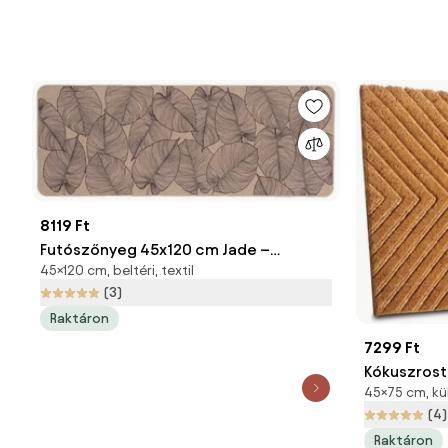
8119 Ft
Futószőnyeg 45x120 cm Jade –
45×120 cm, beltéri, textil
douceur d'intérieur
(3)
Raktáron
7299 Ft
Kókuszrost
45×75 cm, kül
Geometric
(4)
Raktáron