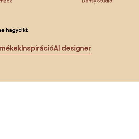
emzők
Densy Studio
ne hagyd ki:
rmékek
Inspiráció
AI designer