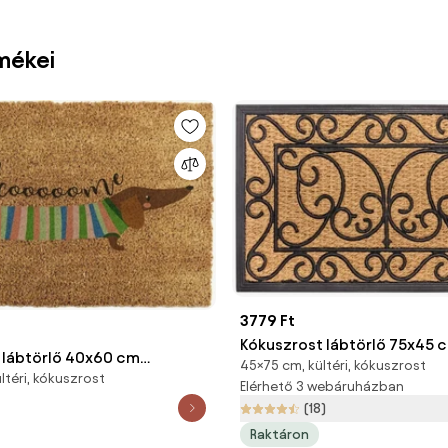
mékei
3779 Ft
Kókuszrost lábtörlő 75x45 
 lábtörlő 40x60 cm
45×75 cm, kültéri, kókuszrost
Home
ltéri, kókuszrost
ausage Dog – Artsy
Elérhető 3 webáruházban
(18)
Raktáron