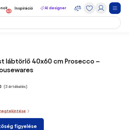
onok
AI designer
Inspiráció
43
t lábtörlő 40x60 cm Prosecco –
Housewares
0
(3 értékelés)
megtekintése
tőség figyelése