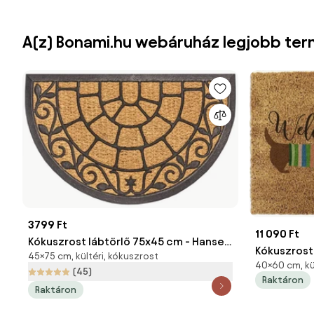
A(z) Bonami.hu webáruház legjobb ter
3799 Ft
11 090 Ft
Kókuszrost lábtörlő 75x45 cm - Hanse
Kókuszrost
45×75 cm, kültéri, kókuszrost
Home
40×60 cm, kü
Welcome S
(45)
Raktáron
Doormats
Raktáron