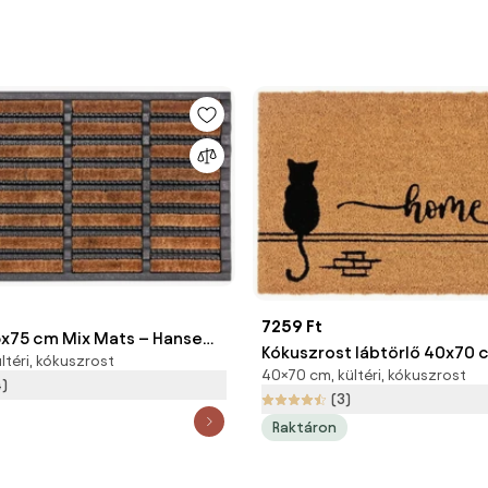
7259 Ft
5x75 cm Mix Mats – Hanse
Kókuszrost lábtörlő 40x70 c
ltéri, kókuszrost
40×70 cm, kültéri, kókuszrost
Home – Hanse Home
4)
(3)
Raktáron