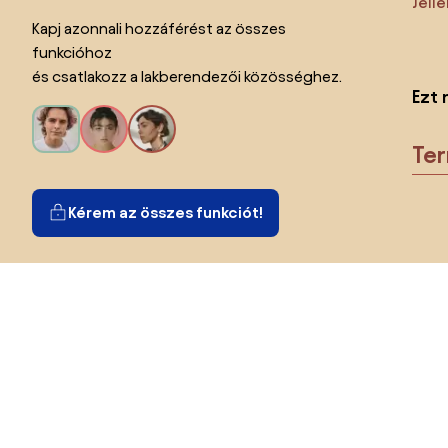
Jell
Kapj azonnali hozzáférést az összes
funkcióhoz
és csatlakozz a lakberendezői közösséghez.
Ezt 
Te
Kérem az összes funkciót!
Ország megváltoztatása