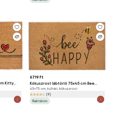
6719 Ft
m Kitty
Kókuszrost lábtörlő 75x45 cm Bee
45×75 cm, kültéri, kókuszrost
Happy - Hanse Home
(9)
Raktáron