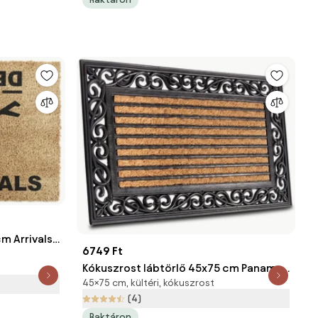
m Arrivals
6749 Ft
ormats
Kókuszrost lábtörlő 45x75 cm Panama
45×75 cm, kültéri, kókuszrost
– Hanse Home
(4)
Raktáron