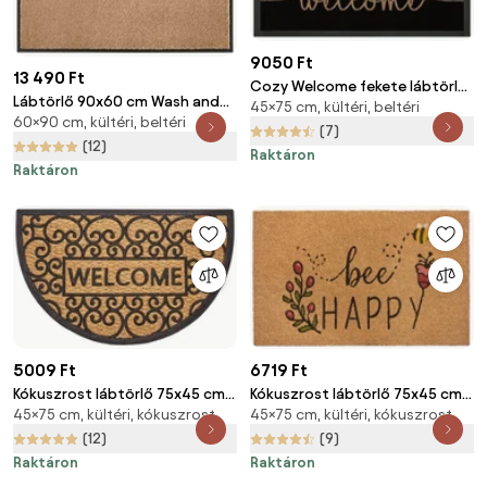
9050 Ft
13 490 Ft
Cozy Welcome fekete lábtörlő,
Lábtörlő 90x60 cm Wash and
45×75 cm, kültéri, beltéri
45 x 75 cm - Hanse Home
60×90 cm, kültéri, beltéri
Clean - Hanse Home
(7)
(12)
Raktáron
Raktáron
5009 Ft
6719 Ft
Kókuszrost lábtörlő 75x45 cm
Kókuszrost lábtörlő 75x45 cm
45×75 cm, kültéri, kókuszrost
45×75 cm, kültéri, kókuszrost
Welcome - Hanse Home
Bee Happy - Hanse Home
(12)
(9)
Raktáron
Raktáron