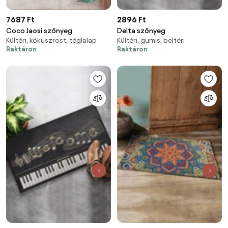
7687 Ft
2896 Ft
Coco Jaosi szőnyeg
Delta szőnyeg
Kültéri, kókuszrost, téglalap
Kültéri, gumis, beltéri
Raktáron
Raktáron