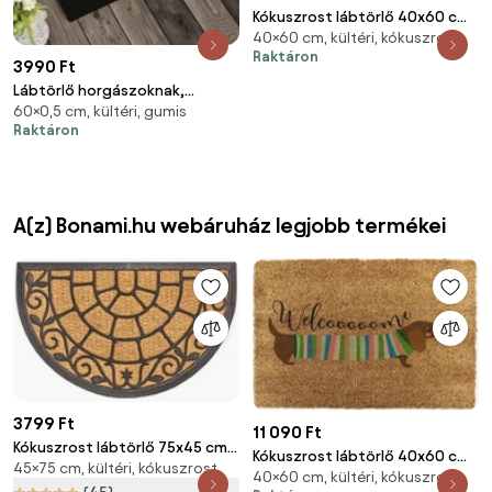
Kókuszrost lábtörlő 40x60 cm
40×60 cm, kültéri, kókuszrost
Welcome Sausage Dog – Artsy
Raktáron
Doormats
3990 Ft
Lábtörlő horgászoknak,
60×0,5 cm, kültéri, gumis
Lábtörlő horgászoknak
Raktáron
A(z) Bonami.hu webáruház legjobb termékei
3799 Ft
11 090 Ft
Kókuszrost lábtörlő 75x45 cm -
Kókuszrost lábtörlő 40x60 cm
45×75 cm, kültéri, kókuszrost
Hanse Home
40×60 cm, kültéri, kókuszrost
Welcome Sausage Dog – Artsy