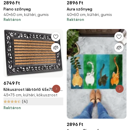
2896 Ft
2896 Ft
Piano szőnyeg
Aura szőnyeg
40×60 cm, kültéri, gumis
40×60 cm, kültéri, gumis
Raktáron
Raktáron
6749 Ft
Kókuszrost lábtörlő 45x75 cm
45×75 cm, kültéri, kókuszrost
Panama – Hanse Home
(4)
Raktáron
2896 Ft