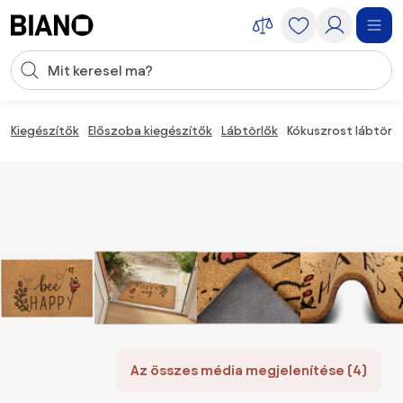
Navigáció kihagyása, ugrás a tartalomra
Keresési bevitel
Tartalom átugrása, ugrás a láblécbe
Kiegészítők
Előszoba kiegészítők
Lábtörlők
Kókuszrost lábtörl
Az összes média megjelenítése (4)