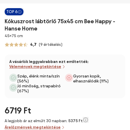
TOP 6
Kókuszrost lábtörlő 75x45 cm Bee Happy -
Hanse Home
Méretek
45×75 cm
4,7
(9 értékelés)
A vásárlók leggyakrabban ezt említették:
Vélemények megtekintése
Szép, élénk minta/szín
Gyorsan kopik,
(56%)
elhasználódik (11%)
Jó minőség, strapabíró
(67%)
6719 Ft
A legjobb ár az elmúlt 30 napban:
5375 Ft
Árelőzmények megtekintése