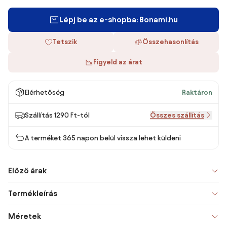
Lépj be az e-shopba: Bonami.hu
Tetszik
Összehasonlítás
Figyeld az árat
Elérhetőség
Raktáron
Szállítás 1290 Ft-tól
Összes szállítás
A terméket 365 napon belül vissza lehet küldeni
Előző árak
Termékleírás
Méretek