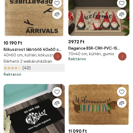
3972 Ft
10 190 Ft
Elegance BSR-CRH-PVC-15
Kókuszrost lábtörlő 40x60 cm
70×40 cm, kültéri, gumis
szőnyeg
40×60 cm, kültéri, kókuszrost
Arrivals and Departures – Artsy
Raktáron
Doormats
Elérhető 2 webáruházban
(42)
Raktáron
11 090 Ft