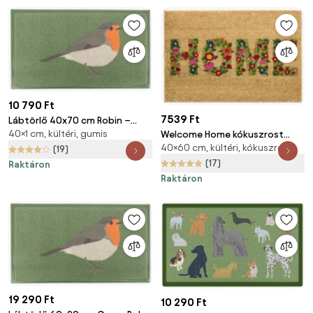
10 790 Ft
7539 Ft
Lábtörlő 40x70 cm Robin –
40×1 cm, kültéri, gumis
Welcome Home kókuszrost
Artsy Doormats
40×60 cm, kültéri, kókuszrost
lábtörlő - Casa Selección
(19)
(17)
Raktáron
Raktáron
19 290 Ft
10 290 Ft