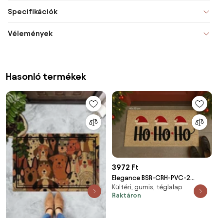
Specifikációk
Vélemények
Hasonló termékek
3972 Ft
Elegance BSR-CRH-PVC-2
Kültéri, gumis, téglalap
szőnyeg
Raktáron