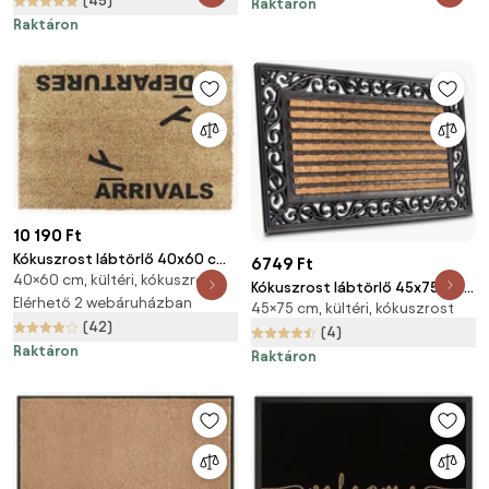
(45)
Raktáron
Doormats
Raktáron
10 190 Ft
Kókuszrost lábtörlő 40x60 cm
6749 Ft
40×60 cm, kültéri, kókuszrost
Arrivals and Departures – Artsy
Kókuszrost lábtörlő 45x75 cm
Doormats
Elérhető 2 webáruházban
45×75 cm, kültéri, kókuszrost
Panama – Hanse Home
(42)
(4)
Raktáron
Raktáron