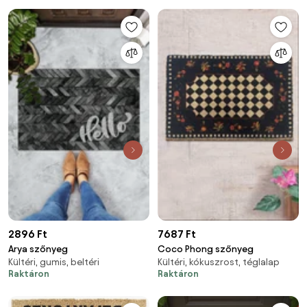
2896 Ft
7687 Ft
Arya szőnyeg
Coco Phong szőnyeg
Kültéri, gumis, beltéri
Kültéri, kókuszrost, téglalap
Raktáron
Raktáron