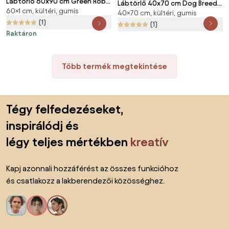
Lábtörlő 60x90 cm Green Robin
Lábtörlő 40x70 cm Dog Breeds
60×1 cm, kültéri, gumis
– Artsy Doormats
40×70 cm, kültéri, gumis
– Artsy Doormats
(1)
(1)
Raktáron
Több termék megtekintése
Lábléc kihagyása, ugrás az oldal elejére
Tégy felfedezéseket,
inspirálódj és
légy teljes mértékben
kreatív
Kapj azonnali hozzáférést az összes funkcióhoz
és csatlakozz a lakberendezői közösséghez.