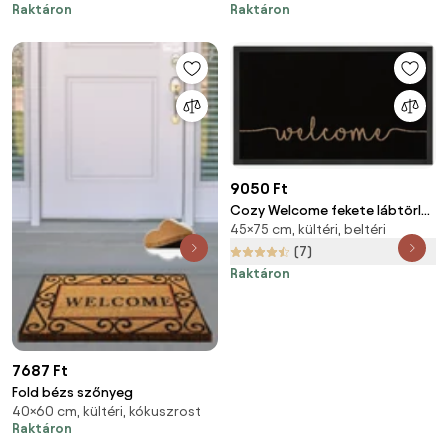
Raktáron
Raktáron
9050 Ft
Cozy Welcome fekete lábtörlő,
45×75 cm, kültéri, beltéri
45 x 75 cm - Hanse Home
(7)
Raktáron
7687 Ft
Fold bézs szőnyeg
40×60 cm, kültéri, kókuszrost
Raktáron