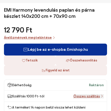
EMI Harmony levendulás paplan és párna
készlet 140x200 cm + 70x90 cm
12 790 Ft
Árelőzmények megtekintése
Lépj be az e-shopba: Emishop.hu
Tetszik
Összehasonlítás
Figyeld az árat
Elérhetőség
Raktáron
Szállítás 1000 Ft-tól
Összes szállítás
A terméket 14 napon belül vissza lehet küldeni