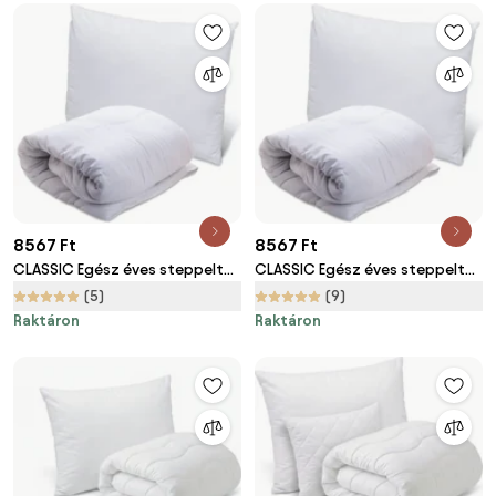
8567 Ft
8567 Ft
CLASSIC Egész éves steppelt
CLASSIC Egész éves steppelt
paplan párnával
paplan 140 x 200 cm párnával
(5)
(9)
70 x 90 cm
Raktáron
Raktáron