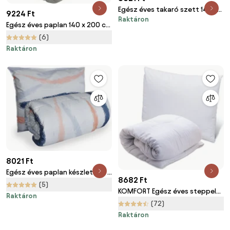
Egész éves takaró szett 140 x
9224 Ft
Raktáron
200 cm párnával 70 x 90 cm
Egész éves paplan 140 x 200 cm
ARTLINE
párnával 70 x 90 cm COLOR
(6)
SZÜRKE
Raktáron
8021 Ft
Egész éves paplan készlet 140 x
8682 Ft
200 cm párnával 70 x 90 cm
(5)
KOMFORT Egész éves steppelt
ARTLINE
Raktáron
paplan 140 x 200 cm párnával
(72)
70 x 90 cm
Raktáron