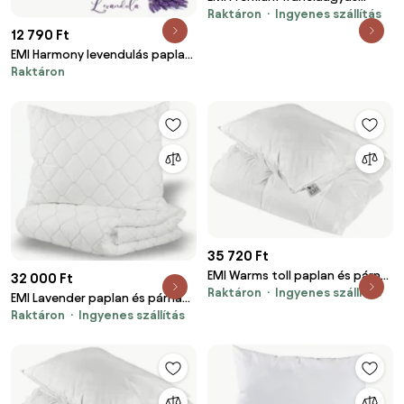
Raktáron
Ingyenes szállítás
paplan és párna készlet
200x200 cm + 2 db 70x90 cm
12 790 Ft
EMI Harmony levendulás paplan
Raktáron
és párna készlet 140x200 cm +
70x90 cm
35 720 Ft
EMI Warms toll paplan és párna
32 000 Ft
Raktáron
Ingyenes szállítás
készlet 140x200 cm + 70x90 cm
EMI Lavender paplan és párna
Raktáron
Ingyenes szállítás
szett 140x200 cm + 70x90 cm