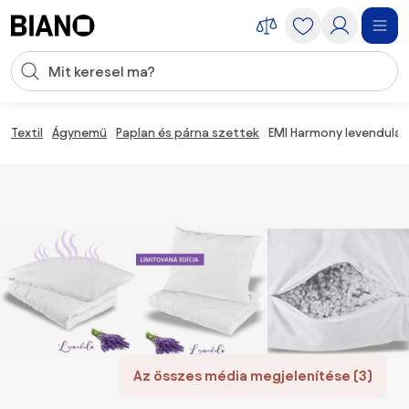
Navigáció kihagyása, ugrás a tartalomra
Keresési bevitel
Tartalom átugrása, ugrás a láblécbe
Textil
Ágynemű
Paplan és párna szettek
EMI Harmony levendulás
Az összes média megjelenítése (3)