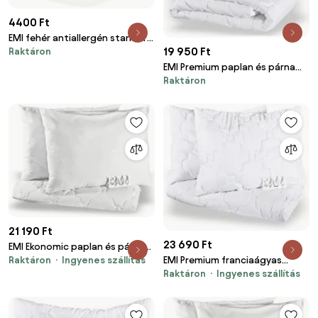
4400 Ft
EMI fehér antiallergén standard
19 950 Ft
Raktáron
párna 50x50 cm
EMI Premium paplan és párna
Raktáron
készlet 140x200 cm + 70x90 cm
21 190 Ft
23 690 Ft
EMI Ekonomic paplan és párna
EMI Premium franciaágyas
Raktáron
Ingyenes szállítás
szett 200x220 cm + 2x 70x90
Raktáron
Ingyenes szállítás
paplan és párna szett 200x220
cm
cm + 2 db 70x90 cm