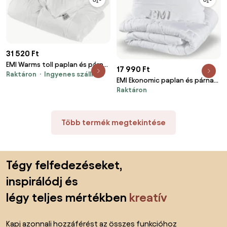
31 520 Ft
EMI Warms toll paplan és párna
17 990 Ft
Raktáron
Ingyenes szállítás
készlet 140x200 cm + 50x70 cm
EMI Ekonomic paplan és párna
Raktáron
szett 140x200 cm + 70x90 cm
Több termék megtekintése
Lábléc kihagyása, ugrás az oldal elejére
Tégy felfedezéseket,
inspirálódj és
légy teljes mértékben
kreatív
Kapj azonnali hozzáférést az összes funkcióhoz