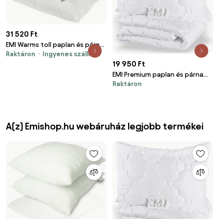
31 520 Ft
EMI Warms toll paplan és párna
Raktáron
Ingyenes szállítás
készlet 140x200 cm + 50x70 cm
19 950 Ft
EMI Premium paplan és párna
Raktáron
készlet 140x200 cm + 70x90 cm
A(z) Emishop.hu webáruház legjobb termékei