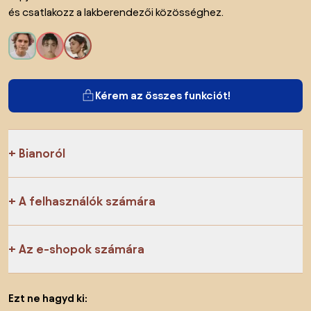
és csatlakozz a lakberendezői közösséghez.
Kérem az összes funkciót!
Bianoról
A felhasználók számára
Az e-shopok számára
Ezt ne hagyd ki: