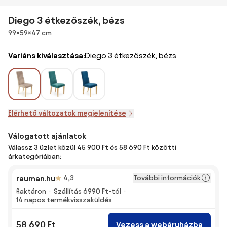
Diego 3 étkezőszék, bézs
Méretek
99×59×47 cm
Variáns kiválasztása:
Diego 3 étkezőszék, bézs
Elérhető változatok megjelenítése
Válogatott ajánlatok
Válassz 3 üzlet közül 45 900 Ft és 58 690 Ft közötti
árkategóriában:
További információk
rauman.hu
4,3
Raktáron
Szállítás 6990 Ft-tól
14 napos termékvisszaküldés
58 690 Ft
Vezess a webáruházba