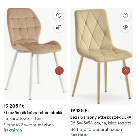
19 205 Ft
19 135 Ft
Étkezőszék bézs fehér lábakkal
Bézs bársony étkezőszék LIBRA
Fa, kárpitozott, fém
bársony LUCKY
86,5×45×54 cm, fa, kárpitozott
Elérhető 2 webáruházban
Elérhető 10 webáruházban
Raktáron
Raktáron