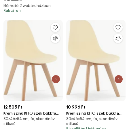
Elérhető 2 webáruházban
Raktáron
12 505 Ft
10 996 Ft
Krém színű KITO szék bükkfa
Krém színű KITO szék bükkfa
80×46×54 cm, fa, skandináv
80×46×54 cm, fa, skandináv
lábakkal
lábakkal
stílusú
stílusú
Kiszállítás 1 hét múlva