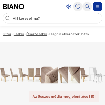
Navigáció kihagyása, ugrás a tartalomra
Keresési bevitel
Tartalom átugrása, ugrás a láblécbe
Bútor
Székek
Étkezőszékek
Diego 3 étkezőszék, bézs
Az összes média megjelenítése (10)