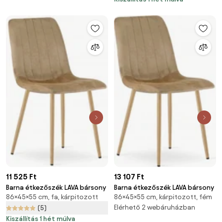
11 525 Ft
13 107 Ft
Barna étkezőszék LAVA bársony
Barna étkezőszék LAVA bársony
86×45×55 cm, fa, kárpitozott
86×45×55 cm, kárpitozott, fém
Elérhető 2 webáruházban
(5)
Kiszállítás 1 hét múlva