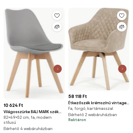
58 118 Ft
Étkezőszék krémszínű vintage
10 624 Ft
Fa, forgó, kartámasszal
szövet DCH-435 CRM3
Világosszürke BALI MARK szék
Elérhető 2 webáruházban
82×49×52 cm, fa, modern
bükk lábakkal
Raktáron
stílusú
Elérhető 4 webáruházban