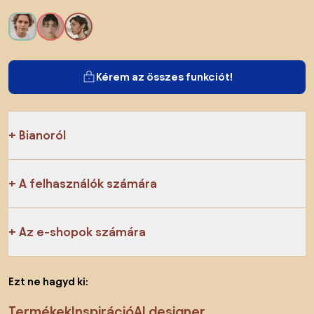
Kérem az összes funkciót!
Bianoról
A felhasználók számára
Az e-shopok számára
Ezt ne hagyd ki:
Termékek
Inspiráció
AI designer