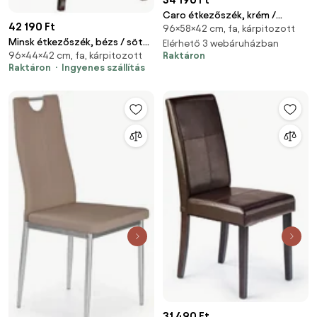
Caro étkezőszék, krém /
42 190 Ft
96×58×42 cm, fa, kárpitozott
bükkfa
Minsk étkezőszék, bézs / sötét
Elérhető 3 webáruházban
Raktáron
96×44×42 cm, fa, kárpitozott
dió
Raktáron
Ingyenes szállítás
31 490 Ft