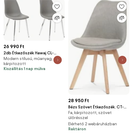
26 990 Ft
2db Étkezőszék Hawaj CL-
Modern stílusú, műanyag,
18062 sötétszürke
kárpitozott
Kiszállítás 1 nap múlva
28 950 Ft
Bézs Szövet Étkezőszék. CT-
Fa, kárpitozott, szövet
751 LAN2
ülőrésszel
Elérhető 2 webáruházban
Raktáron