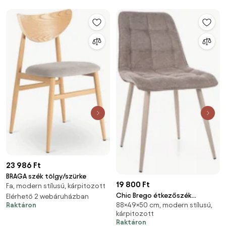
23 986 Ft
BRAGA szék tölgy/szürke
19 800 Ft
Fa, modern stílusú, kárpitozott
Chic Brego étkezőszék
Elérhető 2 webáruházban
Raktáron
88×49×50 cm, modern stílusú,
kasmír/bézs
kárpitozott
Raktáron