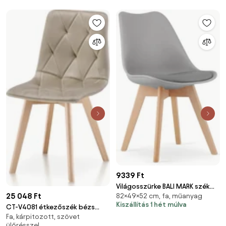
9339 Ft
Világosszürke BALI MARK szék
25 048 Ft
82×49×52 cm, fa, műanyag
bükk lábakkal
Kiszállítás 1 hét múlva
CT-V4081 étkezőszék bézs
Fa, kárpitozott, szövet
bársony szövettel
ülőrésszel