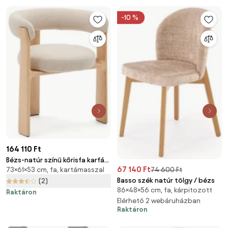
-10 %
164 110 Ft
Bézs-natúr színű kőrisfa karfás
67 140 Ft
73×61×53 cm, fa, kartámasszal
74 600 Ft
étkezőfotel Granite – Kave
Home
Basso szék natúr tölgy / bézs
(2)
86×48×56 cm, fa, kárpitozott
Raktáron
Elérhető 2 webáruházban
Raktáron