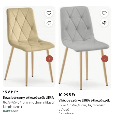
15 611 Ft
10 995 Ft
Bézs bársony étkezőszék LIBRA
Világosszürke LIBRA étkezőszék
86,5×45×54 cm, modern stílusú,
87×44,5×54,5 cm, fa, modern
kárpitozott
stílusú
Raktáron
Raktáron