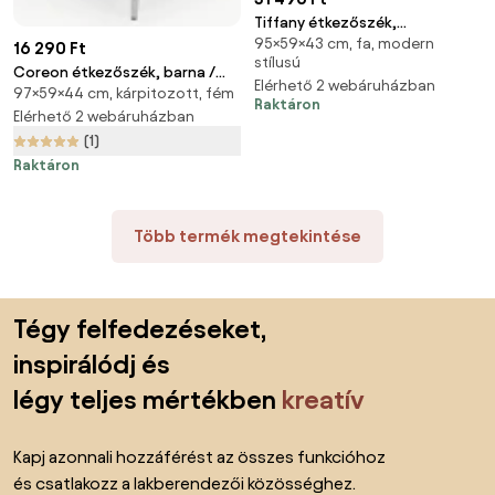
Tiffany étkezőszék,
95×59×43 cm, fa, modern
sötétbarna
16 290 Ft
stílusú
Coreon étkezőszék, barna /
Elérhető 2 webáruházban
97×59×44 cm, kárpitozott, fém
ezüst
Raktáron
Elérhető 2 webáruházban
(1)
Raktáron
Több termék megtekintése
Lábléc kihagyása, ugrás az oldal elejére
Tégy felfedezéseket,
inspirálódj és
légy teljes mértékben
kreatív
Kapj azonnali hozzáférést az összes funkcióhoz
és csatlakozz a lakberendezői közösséghez.